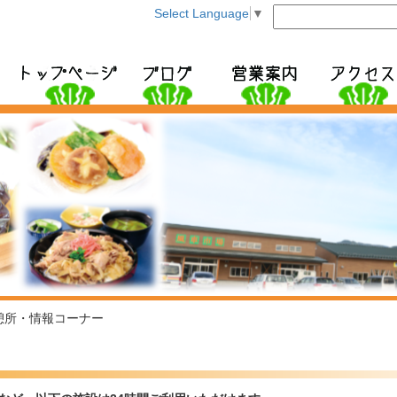
このページの本文へ移動
Select Language
▼
憩所・情報コーナー