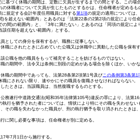
定に基づく休職の期間は、定数に欠員が生ずるまでの間とする。
この場
れの休職者について欠員が生じたものとするかは、任命権者が定めるも
1項に規定する会計年度任用職員に対する
第1項
の規定の適用については、
)
を超えない範囲内」とあるのは「法第22条の2第2項の規定により任
での間)
の範囲内」と、「3年に満たない」とあるのは「同項の規定によ
当該任期を超えない範囲内」とする。
職員としての身分を保有するが、職務に従事しない。
、休職にされたときに占めていた公職又は休職中に異動した公職を保有
当該公職を他の職員をもって補充することを妨げるものではない。
休職の期間中、法令又は条例に別段の定めがある場合を除くほか、いか
休職の期間中であっても、法第28条第2項第1号及び
この条例第3条第1
休職にされない限り、速やかにその職員を復職させなければならない。
了したときは、当該職員は、当然復職するものとする。
、公務遂行中道路交通法
(昭和35年法律第105号)
違反の罪により、法第1
の執行を猶予された者については、情状により特にその職を失わせない
り、その職を失わなかった職員が、刑の執行猶予を取り消されたときは
施行に関し必要な事項は、任命権者が別に定める。
17年7月1日から施行する。