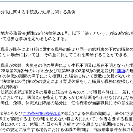
の分限に関する手続及び効果に関する条例
、地方公務員法
(昭和25年法律第261号。以下「法」という。)
第28条第
いて必要な事項を定めるものとする。
、職員が降任により現に属する職務の級より同一の給料表の下位の職務
くない場合においては、その意に反してこれを降給することができる。
、職員が水難、火災その他の災害により生死不明又は所在不明となった
28条第2項各号のいずれか及び法第55条の2第5項の規定並びに
前項
の
その休職の期間の満了により復職した場合において定数に欠員がないと
年法律第110号)
第2条の規定により育児休業をした職員が職務に復帰し
及び降給)
法第28条第1項第2号の規定に該当するものとして職員を降任し、若し
合においては、医師2人を指定してあらかじめ診断を行わせなければな
る降任、免職、休職又は降給の処分は、任命権者が当該職員にその旨を
2項第1号及び
この条例第3条第1項
の規定による休職の期間は、法令に別
事由が消滅するまでの間)
を超えない範囲内において、休養を要する程度
場合においては、休職した日から引き続き3年を超えない範囲内において
第2号の規定に該当する場合における休職の期間は、当該刑事事件が裁判