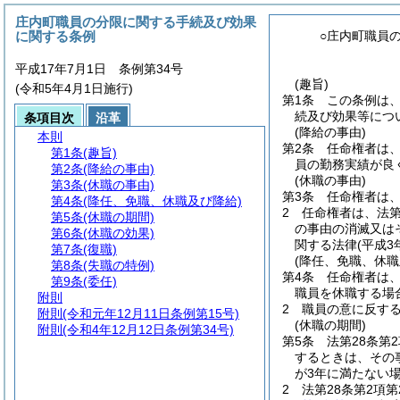
庄内町職員の分限に関する手続及び効果
に関する条例
○庄内町職員
平成17年7月1日 条例第34号
(趣旨)
(令和5年4月1日施行)
第1条
この条例は
続及び効果等につ
条項目次
沿革
(降給の事由)
本則
第2条
任命権者は
第1条
(趣旨)
員の勤務実績が良
第2条
(降給の事由)
(休職の事由)
第3条
(休職の事由)
第3条
任命権者は
第4条
(降任、免職、休職及び降給)
2
任命権者は、法第
第5条
(休職の期間)
の事由の消滅又は
第6条
(休職の効果)
関する法律
(平成3
第7条
(復職)
(降任、免職、休職
第8条
(失職の特例)
第4条
任命権者は、
第9条
(委任)
職員を休職する場
附則
2
職員の意に反す
附則
(令和元年12月11日条例第15号)
(休職の期間)
附則
(令和4年12月12日条例第34号)
第5条
法第28条第
するときは、その
が3年に満たない
2
法第28条第2項