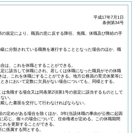
平成17年7月1日
条例第34号
3項の規定により、職員の意に反する降任、免職、休職及び降給の手
の級に分類されている職務を遂行することとなった場合のほか、職
場合は、これを休職とすることができる。
規定に該当して休職にされ、若しくは休職になった職員がその休職
きは、これを休職にすることができる。
地方公務員の育児休業等に
たときにおいて定数に欠員がない場合についても、同様とする。
くは免職する場合又は同条第2項第1号の規定に該当するものとして
らない。
記載した書面を交付して行わなければならない。
段の定めがある場合を除くほか、3年
(当該休職の事由が公務に起因
に応じ、個々の場合について、任命権者が定める。
この休職期間
これを更新することができる。
所に係属する間とする。