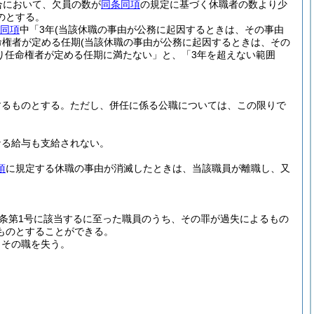
合において、欠員の数が
同条同項
の規定に基づく休職者の数より少
のとする。
同項
中「3年
(当該休職の事由が公務に起因するときは、その事由
命権者が定める任期
(当該休職の事由が公務に起因するときは、その
り任命権者が定める任期に満たない」と、「3年を超えない範囲
するものとする。
ただし、併任に係る公職については、この限りで
なる給与も支給されない。
項
に規定する休職の事由が消滅したときは、当該職員が離職し、又
6条第1号に該当するに至った職員のうち、その罪が過失によるもの
ものとすることができる。
、その職を失う。