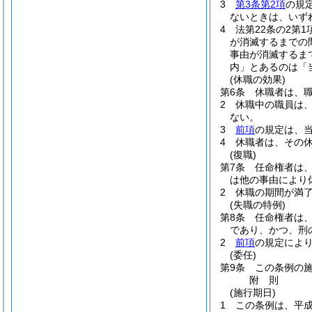
3
第3条第2項
の規
ないときは、いず
4
法第22条の2第
が消滅するまでの間
事由が消滅するま
内」とあるのは「
(休職の効果)
第6条
休職者は、
2
休職中の職員は
ない。
3
前項
の規定は、
4
休職者は、その
(復職)
第7条
任命権者は、
は他の事由により
2
休職の期間が満
(失職の特例)
第8条
任命権者は
であり、かつ、刑
2
前項
の規定によ
(委任)
第9条
この条例の
附
則
(施行期日)
1
この条例は、平成