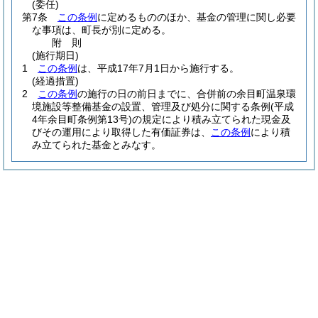
(委任)
第7条
この条例
に定めるもののほか、基金の管理に関し必要
な事項は、町長が別に定める。
附
則
(施行期日)
1
この条例
は、平成17年7月1日から施行する。
(経過措置)
2
この条例
の施行の日の前日までに、合併前の余目町温泉環
境施設等整備基金の設置、管理及び処分に関する条例
(平成
4年余目町条例第13号)
の規定により積み立てられた現金及
びその運用により取得した有価証券は、
この条例
により積
み立てられた基金とみなす。