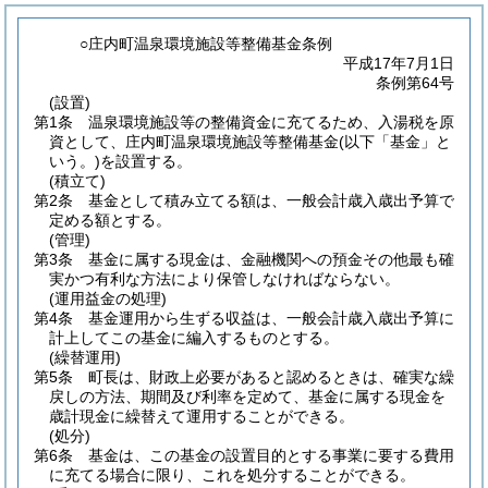
○庄内町温泉環境施設等整備基金条例
平成17年7月1日
条例第64号
(設置)
第1条
温泉環境施設等の整備資金に充てるため、入湯税を原
資として、庄内町温泉環境施設等整備基金
(以下「基金」と
いう。)
を設置する。
(積立て)
第2条
基金として積み立てる額は、一般会計歳入歳出予算で
定める額とする。
(管理)
第3条
基金に属する現金は、金融機関への預金その他最も確
実かつ有利な方法により保管しなければならない。
(運用益金の処理)
第4条
基金運用から生ずる収益は、一般会計歳入歳出予算に
計上してこの基金に編入するものとする。
(繰替運用)
第5条
町長は、財政上必要があると認めるときは、確実な繰
戻しの方法、期間及び利率を定めて、基金に属する現金を
歳計現金に繰替えて運用することができる。
(処分)
第6条
基金は、この基金の設置目的とする事業に要する費用
に充てる場合に限り、これを処分することができる。