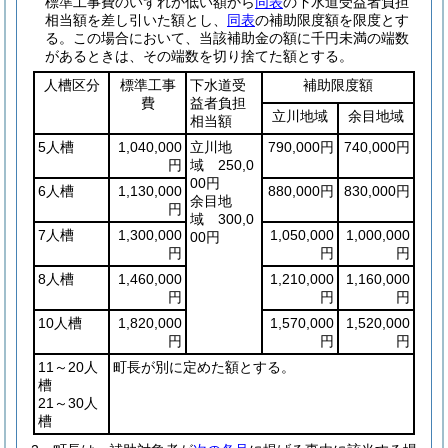
標準工事費のいずれか低い額から
同表
の下水道受益者負担
相当額を差し引いた額とし、
同表
の補助限度額を限度とす
る。
この場合において、当該補助金の額に千円未満の端数
があるときは、その端数を切り捨てた額とする。
人槽区分
標準工事
下水道受
補助限度額
費
益者負担
立川地域
余目地域
相当額
5人槽
1,040,000
立川地
790,000円
740,000円
円
域 250,0
00円
6人槽
1,130,000
880,000円
830,000円
余目地
円
域 300,0
7人槽
1,300,000
1,050,000
1,000,000
00円
円
円
円
8人槽
1,460,000
1,210,000
1,160,000
円
円
円
10人槽
1,820,000
1,570,000
1,520,000
円
円
円
11～20人
町長が別に定めた額とする。
槽
21～30人
槽