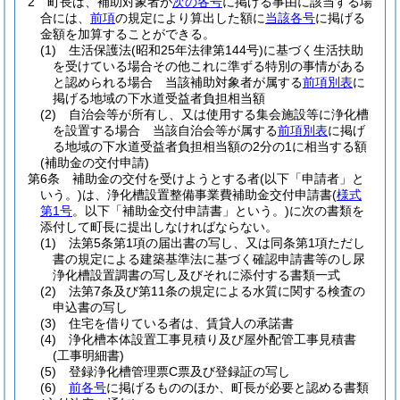
2
町長は、補助対象者が
次の各号
に掲げる事由に該当する場
合には、
前項
の規定により算出した額に
当該各号
に掲げる
金額を加算することができる。
(1)
生活保護法
(昭和25年法律第144号)
に基づく生活扶助
を受けている場合その他これに準ずる特別の事情がある
と認められる場合 当該補助対象者が属する
前項
別表
に
掲げる地域の下水道受益者負担相当額
(2)
自治会等が所有し、又は使用する集会施設等に浄化槽
を設置する場合 当該自治会等が属する
前項
別表
に掲げ
る地域の下水道受益者負担相当額の2分の1に相当する額
(補助金の交付申請)
第6条
補助金の交付を受けようとする者
(以下「申請者」と
いう。)
は、浄化槽設置整備事業費補助金交付申請書
(
様式
第1号
。以下「補助金交付申請書」という。)
に次の書類を
添付して町長に提出しなければならない。
(1)
法第5条第1項の届出書の写し、又は同条第1項ただし
書の規定による建築基準法に基づく確認申請書等のし尿
浄化槽設置調書の写し及びそれに添付する書類一式
(2)
法第7条及び第11条の規定による水質に関する検査の
申込書の写し
(3)
住宅を借りている者は、賃貸人の承諾書
(4)
浄化槽本体設置工事見積り及び屋外配管工事見積書
(工事明細書)
(5)
登録浄化槽管理票C票及び登録証の写し
(6)
前各号
に掲げるもののほか、町長が必要と認める書類