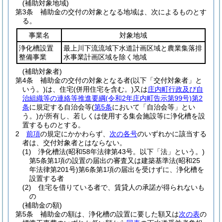
(補助対象地域)
第3条
補助金の交付の対象となる地域は、次によるものとす
る。
事業名
対象地域
浄化槽設置
最上川下流流域下水道計画区域と農業集落排
整備事業
水事業計画区域を除く地域
(補助対象者)
第4条
補助金の交付の対象となる者
(以下「交付対象者」と
いう。)
は、住宅
(併用住宅を含む。)
又は
庄内町行政及び自
治組織等の連絡等推進要綱
(令和2年庄内町告示第99号)
第2
条
に規定する自治会等
(
第5条
において「自治会等」とい
う。)
が所有し、若しくは使用する集会施設等に浄化槽を設
置するものとする。
2
前項
の規定にかかわらず、
次の各号
のいずれかに該当する
者は、交付対象者とはならない。
(1)
浄化槽法
(昭和58年法律第43号。以下「法」という。)
第5条第1項の設置の届出の審査又は建築基準法
(昭和25
年法律第201号)
第6条第1項の届出を受けずに、浄化槽を
設置する者
(2)
住宅を借りている者で、賃貸人の承諾が得られないも
の
(補助金の額)
第5条
補助金の額は、浄化槽の設置に要した額又は
次の表
の