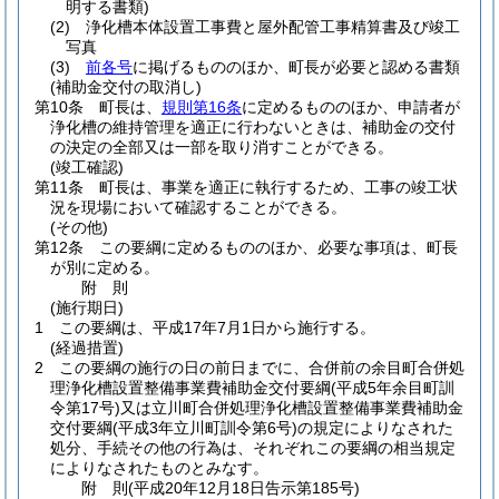
明する書類)
(2)
浄化槽本体設置工事費と屋外配管工事精算書及び竣工
写真
(3)
前各号
に掲げるもののほか、町長が必要と認める書類
(補助金交付の取消し)
第10条
町長は、
規則第16条
に定めるもののほか、申請者が
浄化槽の維持管理を適正に行わないときは、補助金の交付
の決定の全部又は一部を取り消すことができる。
(竣工確認)
第11条
町長は、事業を適正に執行するため、工事の竣工状
況を現場において確認することができる。
(その他)
第12条
この要綱に定めるもののほか、必要な事項は、町長
が別に定める。
附
則
(施行期日)
1
この要綱は、平成17年7月1日から施行する。
(経過措置)
2
この要綱の施行の日の前日までに、合併前の余目町合併処
理浄化槽設置整備事業費補助金交付要綱
(平成5年余目町訓
令第17号)
又は立川町合併処理浄化槽設置整備事業費補助金
交付要綱
(平成3年立川町訓令第6号)
の規定によりなされた
処分、手続その他の行為は、それぞれこの要綱の相当規定
によりなされたものとみなす。
附
則
(平成20年12月18日
告示第185号)