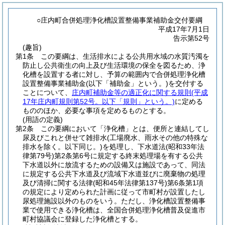
○庄内町合併処理浄化槽設置整備事業補助金交付要綱
平成17年7月1日
告示第52号
(趣旨)
第1条
この要綱は、生活排水による公共用水域の水質汚濁を
防止し公共衛生の向上及び生活環境の保全を図るため、浄
化槽を設置する者に対し、予算の範囲内で合併処理浄化槽
設置整備事業補助金
(以下「補助金」という。)
を交付する
ことについて、
庄内町補助金等の適正化に関する規則
(平成
17年庄内町規則第52号。以下「規則」という。)
に定める
もののほか、必要な事項を定めるものとする。
(用語の定義)
第2条
この要綱において「浄化槽」とは、便所と連結してし
尿及びこれと併せて雑排水
(工場廃水、雨水その他の特殊な
排水を除く。以下同じ。)
を処理し、下水道法
(昭和33年法
律第79号)
第2条第6号に規定する終末処理場を有する公共
下水道以外に放流するための設備又は施設であって、同法
に規定する公共下水道及び流域下水道並びに廃棄物の処理
及び清掃に関する法律
(昭和45年法律第137号)
第6条第1項
の規定により定められた計画に従って市町村が設置したし
尿処理施設以外のものをいう。
ただし、浄化槽設置整備事
業で使用できる浄化槽は、全国合併処理浄化槽普及促進市
町村協議会に登録した浄化槽とする。