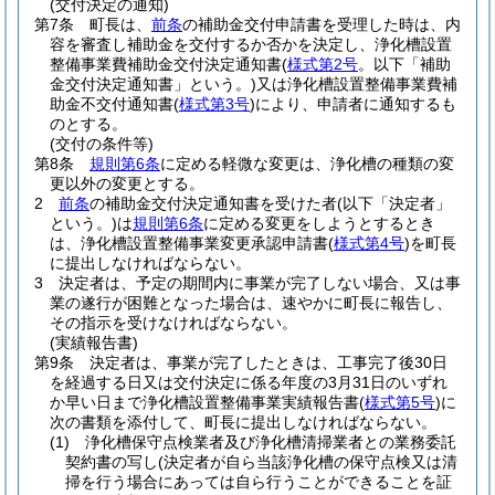
(交付決定の通知)
第7条
町長は、
前条
の補助金交付申請書を受理した時は、内
容を審査し補助金を交付するか否かを決定し、浄化槽設置
整備事業費補助金交付決定通知書
(
様式第2号
。以下「補助
金交付決定通知書」という。)
又は浄化槽設置整備事業費補
助金不交付通知書
(
様式第3号
)
により、申請者に通知するも
のとする。
(交付の条件等)
第8条
規則第6条
に定める軽微な変更は、浄化槽の種類の変
更以外の変更とする。
2
前条
の補助金交付決定通知書を受けた者
(以下「決定者」
という。)
は
規則第6条
に定める変更をしようとするとき
は、浄化槽設置整備事業変更承認申請書
(
様式第4号
)
を町長
に提出しなければならない。
3
決定者は、予定の期間内に事業が完了しない場合、又は事
業の遂行が困難となった場合は、速やかに町長に報告し、
その指示を受けなければならない。
(実績報告書)
第9条
決定者は、事業が完了したときは、工事完了後30日
を経過する日又は交付決定に係る年度の3月31日のいずれ
か早い日まで浄化槽設置整備事業実績報告書
(
様式第5号
)
に
次の書類を添付して、町長に提出しなければならない。
(1)
浄化槽保守点検業者及び浄化槽清掃業者との業務委託
契約書の写し
(決定者が自ら当該浄化槽の保守点検又は清
掃を行う場合にあっては自ら行うことができることを証