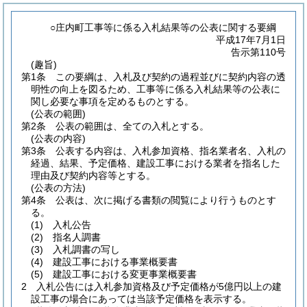
○庄内町工事等に係る入札結果等の公表に関する要綱
平成17年7月1日
告示第110号
(趣旨)
第1条
この要綱は、入札及び契約の過程並びに契約内容の透
明性の向上を図るため、工事等に係る入札結果等の公表に
関し必要な事項を定めるものとする。
(公表の範囲)
第2条
公表の範囲は、全ての入札とする。
(公表の内容)
第3条
公表する内容は、入札参加資格、指名業者名、入札の
経過、結果、予定価格、建設工事における業者を指名した
理由及び契約内容等とする。
(公表の方法)
第4条
公表は、次に掲げる書類の閲覧により行うものとす
る。
(1)
入札公告
(2)
指名人調書
(3)
入札調書の写し
(4)
建設工事における事業概要書
(5)
建設工事における変更事業概要書
2
入札公告には入札参加資格及び予定価格が5億円以上の建
設工事の場合にあっては当該予定価格を表示する。