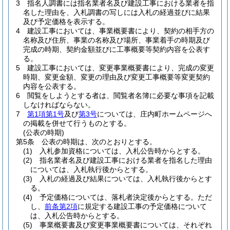
3
指名人調書には指名業者名及び建設工事における業者を指
名した理由を、入札調書の写しには入札の経過並びに結果
及び予定価格を表示する。
4
建設工事においては、事業概要書により、契約の相手方の
名称及び住所、事業の名称及び場所、事業着手の時期及び
完成の時期、契約金額並びに工事概要等契約内容を公表す
る。
5
建設工事においては、変更事業概要書により、完成の変更
時期、変更金額、変更の理由及び変更工事概要等変更契約
内容を公表する。
6
閲覧をしようとする者は、閲覧者名簿に必要な事項を記載
しなければならない。
7
第1項第1号
及び
第3号
については、庄内町ホームページへ
の掲載を併せて行うものとする。
(公表の時期)
第5条
公表の時期は、次のとおりとする。
(1)
入札参加資格については、入札公告時からとする。
(2)
指名業者名及び建設工事における業者を指名した理由
については、入札執行後からとする。
(3)
入札の経過及び結果については、入札執行後からとす
る。
(4)
予定価格については、落札者決定後からとする。
ただ
し、
前条第2項
に規定する建設工事の予定価格について
は、入札公告時からとする。
(5)
事業概要書及び変更事業概要書については、それぞれ