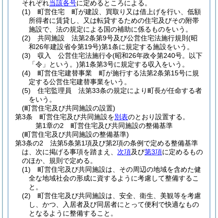
それぞれ
当該各号
に定めるところによる。
(1)
町営住宅 町が建設、買取り又は借上げを行い、低額
所得者に賃貸し、又は転貸するための住宅及びその附帯
施設で、法の規定による国の補助に係るものをいう。
(2)
共同施設 法第2条第9号及び公営住宅法施行規則
(昭
和26年建設省令第19号)
第1条に規定する施設をいう。
(3)
収入 公営住宅法施行令
(昭和26年政令第240号。以下
「令」という。)
第1条第3号に規定する収入をいう。
(4)
町営住宅建替事業 町が施行する法第2条第15号に規
定する公営住宅建替事業をいう。
(5)
住宅監理員 法第33条の規定により町長が任命する者
をいう。
(町営住宅及び共同施設の設置)
第3条
町営住宅及び共同施設を
別表
のとおり設置する。
第1章の2
町営住宅及び共同施設の整備基準
(町営住宅及び共同施設の整備基準)
第3条の2
法第5条第1項及び第2項の条例で定める整備基準
は、次に掲げる事項を踏まえ、
次項
及び
第3項
に定めるもの
のほか、規則で定める。
(1)
町営住宅及び共同施設は、その周辺の地域を含めた健
全な地域社会の形成に資するように考慮して整備するこ
と。
(2)
町営住宅及び共同施設は、安全、衛生、美観等を考慮
し、かつ、入居者及び同居者にとって便利で快適なもの
となるように整備すること。