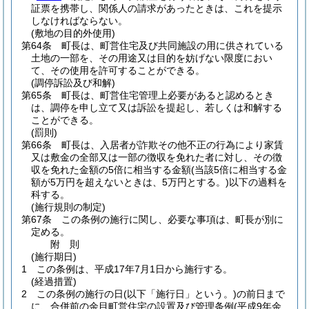
証票を携帯し、関係人の請求があったときは、これを提示
しなければならない。
(敷地の目的外使用)
第64条
町長は、町営住宅及び共同施設の用に供されている
土地の一部を、その用途又は目的を妨げない限度におい
て、その使用を許可することができる。
(調停訴訟及び和解)
第65条
町長は、町営住宅管理上必要があると認めるとき
は、調停を申し立て又は訴訟を提起し、若しくは和解する
ことができる。
(罰則)
第66条
町長は、入居者が詐欺その他不正の行為により家賃
又は敷金の全部又は一部の徴収を免れた者に対し、その徴
収を免れた金額の5倍に相当する金額
(当該5倍に相当する金
額が5万円を超えないときは、5万円とする。)
以下の過料を
科する。
(施行規則の制定)
第67条
この条例の施行に関し、必要な事項は、町長が別に
定める。
附
則
(施行期日)
1
この条例は、平成17年7月1日から施行する。
(経過措置)
2
この条例の施行の日
(以下「施行日」という。)
の前日まで
に、合併前の余目町営住宅の設置及び管理条例
(平成9年余