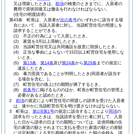
又は増築したときは、
前項
の検査のときまでに、入居者の
費用で原状回復又は撤去を行わなければならない。
(住宅の明渡請求)
第43条
町長は、入居者が
次の各号
のいずれかに該当する場
合において、当該入居者に対し、当該町営住宅の明渡しを
請求することができる。
(1)
不正の行為によって入居したとき。
(2)
家賃を3月以上滞納したとき。
(3)
当該町営住宅又は共同施設を故意に毀損したとき。
(4)
正当な事由によらないで15日以上町営住宅を使用しな
いとき。
(5)
第13条
、
第14条
及び
第24条
から
第29条
までの規定に
違反したとき。
(6)
暴力団員であることが判明したとき
(同居者が該当す
る場合を含む。)
。
(7)
町営住宅の借上げの期間が満了するとき。
(8)
前各号
に掲げるもののほか、町長が町営住宅の管理上
必要があると認めたとき。
2
前項
の規定により町営住宅の明渡しの請求を受けた入居者
は、速やかに当該町営住宅を明け渡さなければならない。
3
町長は、
第1項第1号
の規定に該当することにより
同項
の
請求を行ったときは、当該請求を受けた者に対して、入居
した日から請求の日までの期間については、近傍同種の住
宅の家賃の額とそれまでに支払を受けた家賃の額との差額
に法定利率による支払期後の利息を付した額の金銭を、請