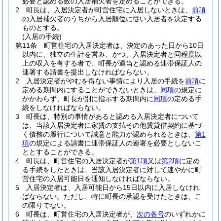
必要と認める数の入居補欠者を定めることができる。
2
町長は、入居決定者が町営住宅に入居しないときは、
前項
の入居補欠者のうちから入居順位に従い入居者を決定する
ものとする。
(入居の手続)
第11条
町営住宅の入居決定者は、決定のあった日から10日
以内に、独立の生計を営み、かつ、入居決定者と同程度以
上の収入を有する者で、町長が適当と認める連帯保証人の
連署する請書を提出しなければならない。
2
入居決定者がやむを得ない事情により入居の手続を
前項
に
定める期間内にすることができないときは、
同項
の規定に
かかわらず、町長が別に指示する期間内に
同項
の定める手
続をしなければならない。
3
町長は、特別の事情があると認める入居決定者について
は、当該入居決定者に家賃の支払その他賃貸借契約に基づ
く債務の履行について誠意と能力が認められるときは、
第1
項
の規定による請書に連帯保証人の連署を必要としないこ
ととすることができる。
4
町長は、町営住宅の入居決定者が
第1項
又は
第2項
に定め
る手続をしたときは、当該入居決定者に対して速やかに町
営住宅の入居可能日を通知しなければならない。
5
入居決定者は、入居可能日から15日以内に入居しなけれ
ばならない。
ただし、特に町長の承認を受けたときは、こ
の限りでない。
6
町長は、町営住宅の入居決定者が、
次の各号
のいずれかに