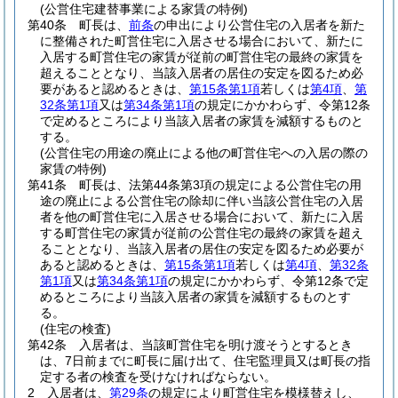
(公営住宅建替事業による家賃の特例)
第40条
町長は、
前条
の申出により公営住宅の入居者を新た
に整備された町営住宅に入居させる場合において、新たに
入居する町営住宅の家賃が従前の町営住宅の最終の家賃を
超えることとなり、当該入居者の居住の安定を図るため必
要があると認めるときは、
第15条第1項
若しくは
第4項
、
第
32条第1項
又は
第34条第1項
の規定にかかわらず、令第12条
で定めるところにより当該入居者の家賃を減額するものと
する。
(公営住宅の用途の廃止による他の町営住宅への入居の際の
家賃の特例)
第41条
町長は、法第44条第3項の規定による公営住宅の用
途の廃止による公営住宅の除却に伴い当該公営住宅の入居
者を他の町営住宅に入居させる場合において、新たに入居
する町営住宅の家賃が従前の公営住宅の最終の家賃を超え
ることとなり、当該入居者の居住の安定を図るため必要が
あると認めるときは、
第15条第1項
若しくは
第4項
、
第32条
第1項
又は
第34条第1項
の規定にかかわらず、令第12条で定
めるところにより当該入居者の家賃を減額するものとす
る。
(住宅の検査)
第42条
入居者は、当該町営住宅を明け渡そうとするとき
は、7日前までに町長に届け出て、住宅監理員又は町長の指
定する者の検査を受けなければならない。
2
入居者は、
第29条
の規定により町営住宅を模様替えし、