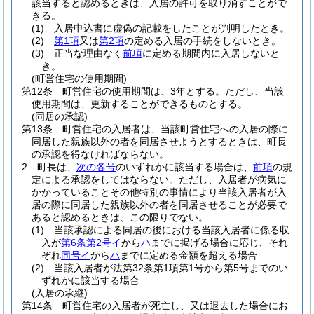
該当すると認めるときは、入居の許可を取り消すことがで
きる。
(1)
入居申込書に虚偽の記載をしたことが判明したとき。
(2)
第1項
又は
第2項
の定める入居の手続をしないとき。
(3)
正当な理由なく
前項
に定める期間内に入居しないと
き。
(町営住宅の使用期間)
第12条
町営住宅の使用期間は、3年とする。
ただし、当該
使用期間は、更新することができるものとする。
(同居の承認)
第13条
町営住宅の入居者は、当該町営住宅への入居の際に
同居した親族以外の者を同居させようとするときは、町長
の承認を得なければならない。
2
町長は、
次の各号
のいずれかに該当する場合は、
前項
の規
定による承認をしてはならない。
ただし、入居者が病気に
かかっていることその他特別の事情により当該入居者が入
居の際に同居した親族以外の者を同居させることが必要で
あると認めるときは、この限りでない。
(1)
当該承認による同居の後における当該入居者に係る収
入が
第6条第2号イ
から
ハ
までに掲げる場合に応じ、それ
ぞれ
同号イ
から
ハ
までに定める金額を超える場合
(2)
当該入居者が法第32条第1項第1号から第5号までのい
ずれかに該当する場合
(入居の承継)
第14条
町営住宅の入居者が死亡し、又は退去した場合にお