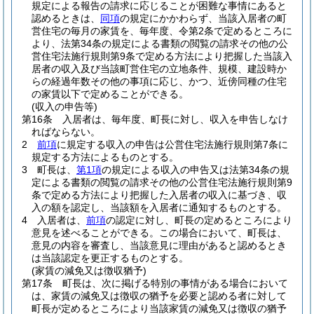
規定による報告の請求に応じることが困難な事情にあると
認めるときは、
同項
の規定にかかわらず、当該入居者の町
営住宅の毎月の家賃を、毎年度、令第2条で定めるところに
より、法第34条の規定による書類の閲覧の請求その他の公
営住宅法施行規則第9条で定める方法により把握した当該入
居者の収入及び当該町営住宅の立地条件、規模、建設時か
らの経過年数その他の事項に応じ、かつ、近傍同種の住宅
の家賃以下で定めることができる。
(収入の申告等)
第16条
入居者は、毎年度、町長に対し、収入を申告しなけ
ればならない。
2
前項
に規定する収入の申告は公営住宅法施行規則第7条に
規定する方法によるものとする。
3
町長は、
第1項
の規定による収入の申告又は法第34条の規
定による書類の閲覧の請求その他の公営住宅法施行規則第9
条で定める方法により把握した入居者の収入に基づき、収
入の額を認定し、当該額を入居者に通知するものとする。
4
入居者は、
前項
の認定に対し、町長の定めるところにより
意見を述べることができる。
この場合において、町長は、
意見の内容を審査し、当該意見に理由があると認めるとき
は当該認定を更正するものとする。
(家賃の減免又は徴収猶予)
第17条
町長は、次に掲げる特別の事情がある場合において
は、家賃の減免又は徴収の猶予を必要と認める者に対して
町長が定めるところにより当該家賃の減免又は徴収の猶予