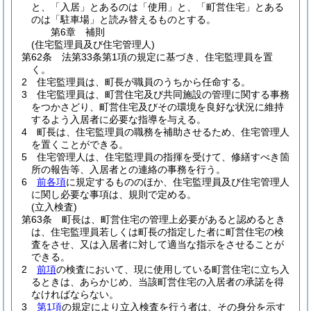
と、「入居」とあるのは「使用」と、「町営住宅」とある
のは「駐車場」と読み替えるものとする。
第6章
補則
(住宅監理員及び住宅管理人)
第62条
法第33条第1項の規定に基づき、住宅監理員を置
く。
2
住宅監理員は、町長が職員のうちから任命する。
3
住宅監理員は、町営住宅及び共同施設の管理に関する事務
をつかさどり、町営住宅及びその環境を良好な状況に維持
するよう入居者に必要な指導を与える。
4
町長は、住宅監理員の職務を補助させるため、住宅管理人
を置くことができる。
5
住宅管理人は、住宅監理員の指揮を受けて、修繕すべき箇
所の報告等、入居者との連絡の事務を行う。
6
前各項
に規定するもののほか、住宅監理員及び住宅管理人
に関し必要な事項は、規則で定める。
(立入検査)
第63条
町長は、町営住宅の管理上必要があると認めるとき
は、住宅監理員若しくは町長の指定した者に町営住宅の検
査をさせ、又は入居者に対して適当な指示をさせることが
できる。
2
前項
の検査において、現に使用している町営住宅に立ち入
るときは、あらかじめ、当該町営住宅の入居者の承諾を得
なければならない。
3
第1項
の規定により立入検査を行う者は、その身分を示す