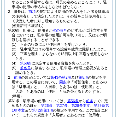
することを希望する者は、町長の定めるところにより、駐
車場の使用の申込みをしなければならない。
2
町長は、
前項
の規定により使用の申込みをした者を駐車場
の使用者として決定したときは、その旨を当該使用者とし
て決定した者に対し通知するものとする。
(使用許可の取消し)
第60条
町長は、使用者が
次の各号
のいずれかに該当する場
合においては、駐車場の使用許可を取り消し、又はその明
渡しを請求することができる。
(1)
不正の行為により使用許可を受けたとき。
(2)
駐車場又はその附帯する設備を故意に毀損したとき。
(3)
正当な理由によらないで15日以上駐車場を使用しない
とき。
(4)
第58条
に規定する使用者資格を失ったとき。
(5)
前各号
に該当するほか、駐車場の管理上必要があると
認めるとき。
2
前項
の規定については
第43条第2項
及び
第5項
の規定を準
用する。
この場合において、
同条
中「町営住宅」とあるの
は「駐車場」と、「入居者」とあるのは「使用者」と、
「入居」とあるのは「使用」と読み替えるものとする。
(準用)
第61条
駐車場の使用については、
第56条
から
前条
までに定
めるもののほか、
第26条
、
第27条
、
第28条本文
、
第29条第
1項本文
及び
第42条第1項
の規定を準用する。
この場合にお
いて、これらの規定中「入居者」とあるのは「使用者」