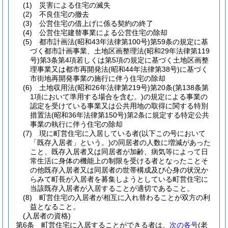
(1)
災害による住宅の滅失
(2)
不良住宅の撤去
(3)
公営住宅の借上げに係る契約の終了
(4)
公営住宅建替事業による公営住宅の除却
(5)
都市計画法
(昭和43年法律第100号)
第59条の規定に基
づく都市計画事業、土地区画整理法
(昭和29年法律第119
号)
第3条第4項若しくは第5項の規定に基づく土地区画整
理事業又は都市再開発法
(昭和44年法律第38号)
に基づく
市街地再開発事業の施行に伴う住宅の除却
(6)
土地収用法
(昭和26年法律第219号)
第20条
(第138条第
1項において準用する場合を含む。)
の規定による事業の
認定を受けている事業又は公共用地の取得に関する特別
措置法
(昭和36年法律第150号)
第2条に規定する特定公共
事業の執行に伴う住宅の除却
(7)
現に町営住宅に入居している者
(以下この号において
「既存入居者」という。)
の同居者の人数に増減があった
こと、既存入居者又は同居者が加齢、病気等によって日
常生活に身体の機能上の制限を受ける者となったことそ
の他既存入居者又は同居者の世帯構成及び心身の状況か
らみて町長が入居者を募集しようとしている町営住宅に
当該既存入居者が入居することが適切であること。
(8)
町営住宅の入居者が相互に入れ替わることが双方の利
益となること。
(入居者の資格)
第6条
町営住宅に入居することができる者は、
次の各号
(老