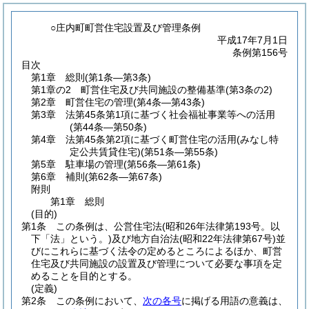
○庄内町町営住宅設置及び管理条例
平成17年7月1日
条例第156号
目次
第1章
総則
(第1条―第3条)
第1章の2
町営住宅及び共同施設の整備基準
(第3条の2)
第2章
町営住宅の管理
(第4条―第43条)
第3章
法第45条第1項に基づく社会福祉事業等への活用
(第44条―第50条)
第4章
法第45条第2項に基づく町営住宅の活用(みなし特
定公共賃貸住宅)
(第51条―第55条)
第5章
駐車場の管理
(第56条―第61条)
第6章
補則
(第62条―第67条)
附則
第1章
総則
(目的)
第1条
この条例は、公営住宅法
(昭和26年法律第193号。以
下「法」という。)
及び地方自治法
(昭和22年法律第67号)
並
びにこれらに基づく法令の定めるところによるほか、町営
住宅及び共同施設の設置及び管理について必要な事項を定
めることを目的とする。
(定義)
第2条
この条例において、
次の各号
に掲げる用語の意義は、