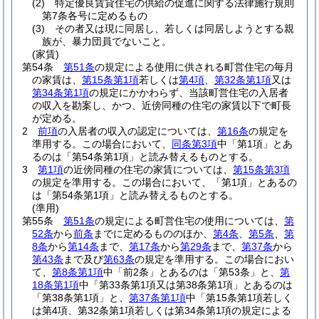
(2)
特定優良賃貸住宅の供給の促進に関する法律施行規則
第7条各号に定めるもの
(3)
その者又は現に同居し、若しくは同居しようとする親
族が、暴力団員でないこと。
(家賃)
第54条
第51条
の規定による使用に供される町営住宅の毎月
の家賃は、
第15条第1項
若しくは
第4項
、
第32条第1項
又は
第34条第1項
の規定にかかわらず、当該町営住宅の入居者
の収入を勘案し、かつ、近傍同種の住宅の家賃以下で町長
が定める。
2
前項
の入居者の収入の認定については、
第16条
の規定を
準用する。
この場合において、
同条第3項
中「第1項」とあ
るのは「第54条第1項」と読み替えるものとする。
3
第1項
の近傍同種の住宅の家賃については、
第15条第3項
の規定を準用する。
この場合において、「第1項」とあるの
は「第54条第1項」と読み替えるものとする。
(準用)
第55条
第51条
の規定による町営住宅の使用については、
第
52条
から
前条
までに定めるもののほか、
第4条
、
第5条
、
第
8条
から
第14条
まで、
第17条
から
第29条
まで、
第37条
から
第43条
まで及び
第63条
の規定を準用する。
この場合におい
て、
第8条第1項
中「前2条」とあるのは「第53条」と、
第
18条第1項
中「第33条第1項又は第38条第1項」とあるのは
「第38条第1項」と、
第37条第1項
中「第15条第1項若しく
は第4項、第32条第1項若しくは第34条第1項の規定による