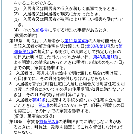
をすることができる。
(1)
入居者又は同居者の収入が著しく低額であるとき。
(2)
入居者又は同居者が病気にかかったとき。
(3)
入居者又は同居者が災害により著しい損害を受けたと
き。
(4)
その他
前各号
に準ずる特別の事情があるとき。
(家賃の納付)
第18条
町長は、入居者から
第11条第4項
の入居可能日から
当該入居者が町営住宅を明け渡した日
(
第33条第1項
又は
第
38条第1項
の規定による明渡しの期限として指定した日の
前日又は明け渡した日のいずれか早い日、
第43条第1項
に
よる明渡しの請求のあったときは明渡しの請求のあった日)
までの間、家賃を徴収する。
2
入居者は、毎月末
(月の途中で明け渡した場合は明け渡し
た日)
までに、その月分を納付しなければならない。
3
入居者が新たに町営住宅に入居した場合又は町営住宅を明
け渡した場合においてその月の使用期間が1月に満たないと
きは、その月の家賃は日割計算による。
4
入居者が
第42条
に規定する手続を経ないで住宅を立ち退
いたときは、
第1項
の規定にかかわらず、町長が明渡しの日
を認定し、その日までの家賃を徴収する。
(督促、延滞金の徴収)
第19条
家賃を
前条第2項
の納期限までに納付しない者があ
るときは、町長は、期限を指定してこれを督促しなければ
ならない。