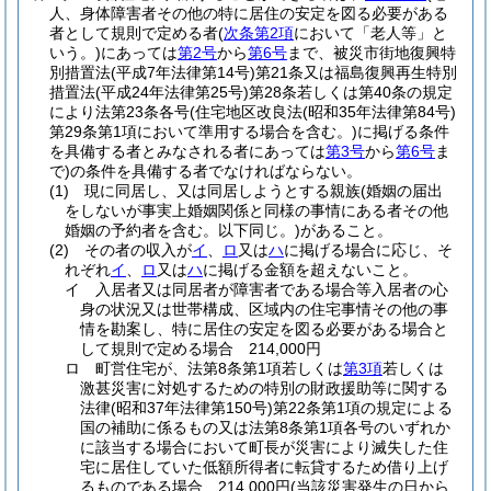
人、身体障害者その他の特に居住の安定を図る必要がある
者として規則で定める者
(
次条第2項
において「老人等」と
いう。)
にあっては
第2号
から
第6号
まで、被災市街地復興特
別措置法
(平成7年法律第14号)
第21条又は福島復興再生特別
措置法
(平成24年法律第25号)
第28条若しくは第40条の規定
により法第23条各号
(住宅地区改良法
(昭和35年法律第84号)
第29条第1項において準用する場合を含む。)
に掲げる条件
を具備する者とみなされる者にあっては
第3号
から
第6号
ま
で)
の条件を具備する者でなければならない。
(1)
現に同居し、又は同居しようとする親族
(婚姻の届出
をしないが事実上婚姻関係と同様の事情にある者その他
婚姻の予約者を含む。以下同じ。)
があること。
(2)
その者の収入が
イ
、
ロ
又は
ハ
に掲げる場合に応じ、そ
れぞれ
イ
、
ロ
又は
ハ
に掲げる金額を超えないこと。
イ
入居者又は同居者が障害者である場合等入居者の心
身の状況又は世帯構成、区域内の住宅事情その他の事
情を勘案し、特に居住の安定を図る必要がある場合と
して規則で定める場合 214,000円
ロ
町営住宅が、法第8条第1項若しくは
第3項
若しくは
激甚災害に対処するための特別の財政援助等に関する
法律
(昭和37年法律第150号)
第22条第1項の規定による
国の補助に係るもの又は法第8条第1項各号のいずれか
に該当する場合において町長が災害により滅失した住
宅に居住していた低額所得者に転貸するため借り上げ
るものである場合 214,000円
(当該災害発生の日から