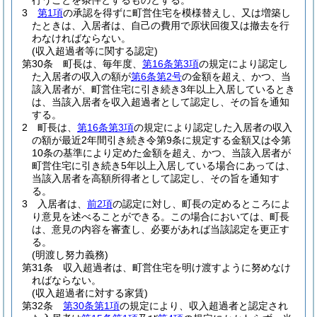
行うことを条件とするものとする。
3
第1項
の承認を得ずに町営住宅を模様替えし、又は増築し
たときは、入居者は、自己の費用で原状回復又は撤去を行
わなければならない。
(収入超過者等に関する認定)
第30条
町長は、毎年度、
第16条第3項
の規定により認定し
た入居者の収入の額が
第6条第2号
の金額を超え、かつ、当
該入居者が、町営住宅に引き続き3年以上入居しているとき
は、当該入居者を収入超過者として認定し、その旨を通知
する。
2
町長は、
第16条第3項
の規定により認定した入居者の収入
の額が最近2年間引き続き令第9条に規定する金額又は令第
10条の基準により定めた金額を超え、かつ、当該入居者が
町営住宅に引き続き5年以上入居している場合にあっては、
当該入居者を高額所得者として認定し、その旨を通知す
る。
3
入居者は、
前2項
の認定に対し、町長の定めるところによ
り意見を述べることができる。
この場合においては、町長
は、意見の内容を審査し、必要があれば当該認定を更正す
る。
(明渡し努力義務)
第31条
収入超過者は、町営住宅を明け渡すように努めなけ
ればならない。
(収入超過者に対する家賃)
第32条
第30条第1項
の規定により、収入超過者と認定され