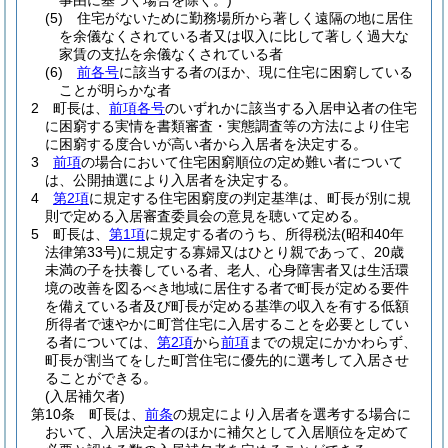
事由に基づく場合を除く。)
(5)
住宅がないために勤務場所から著しく遠隔の地に居住
を余儀なくされている者又は収入に比して著しく過大な
家賃の支払を余儀なくされている者
(6)
前各号
に該当する者のほか、現に住宅に困窮している
ことが明らかな者
2
町長は、
前項各号
のいずれかに該当する入居申込者の住宅
に困窮する実情を書類審査・実態調査等の方法により住宅
に困窮する度合いが高い者から入居者を決定する。
3
前項
の場合において住宅困窮順位の定め難い者について
は、公開抽選により入居者を決定する。
4
第2項
に規定する住宅困窮度の判定基準は、町長が別に規
則で定める入居審査委員会の意見を聴いて定める。
5
町長は、
第1項
に規定する者のうち、所得税法
(昭和40年
法律第33号)
に規定する寡婦又はひとり親であって、20歳
未満の子を扶養している者、老人、心身障害者又は生活環
境の改善を図るべき地域に居住する者で町長が定める要件
を備えている者及び町長が定める基準の収入を有する低額
所得者で速やかに町営住宅に入居することを必要としてい
る者については、
第2項
から
前項
までの規定にかかわらず、
町長が割当てをした町営住宅に優先的に選考して入居させ
ることができる。
(入居補欠者)
第10条
町長は、
前条
の規定により入居者を選考する場合に
おいて、入居決定者のほかに補欠として入居順位を定めて