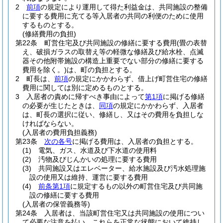
2
前項
の規定により運用して得た利益金は、共同施設の整備
に要する費用に充てる等入居者の共同の利便のために使用
するものとする。
(修繕費用の負担)
第22条
町営住宅及び共同施設の修繕に要する費用
(畳の表替
え、破損ガラスの取替え等の軽微な修繕及び給水栓、点滅
器その他附帯施設の構造上重要でない部分の修繕に要する
費用を除く。)
は、町の負担とする。
2
町長は、
前項
の規定にかかわらず、借上げ町営住宅の修繕
費用に関しては別に定めるものとする。
3
入居者の責めに帰すべき事由によって
第1項
に掲げる修繕
の必要が生じたときは、
同項
の規定にかかわらず、入居者
は、町長の選択に従い、修繕し、又はその費用を負担しな
ければならない。
(入居者の費用負担義務)
第23条
次の各号
に掲げる費用は、入居者の負担とする。
(1)
電気、ガス、水道及び下水道の使用料
(2)
汚物及びじんかいの処理に要する費用
(3)
共同施設又はエレベーター、給水施設及び汚水処理施
設の使用又は維持、運営に要する費用
(4)
前条第1項
に規定するもの以外の町営住宅及び共同施
設の修繕に要する費用
(入居者の保管義務等)
第24条
入居者は、当該町営住宅又は共同施設の使用につい
て必要な注意を払い、これらを正常な状態において維持し