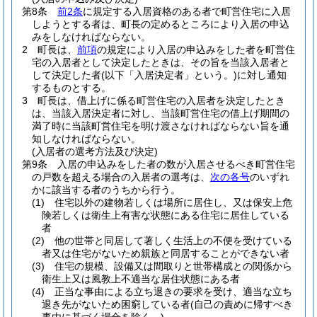
第8条
前2条
に規定する入居資格のある者で町営住宅に入居
しようとする者は、町長の定めるところにより入居の申込
みをしなければならない。
2
町長は、
前項
の規定により入居の申込みをした者を町営住
宅の入居者として決定したときは、その旨を当該入居者と
して決定した者
(以下「入居決定者」という。)
に対し通知
するものとする。
3
町長は、借上げに係る町営住宅の入居者を決定したとき
は、当該入居決定者に対し、当該町営住宅の借上げ期間の
満了時に当該町営住宅を明け渡さなければならない旨を通
知しなければならない。
(入居者の選考方法及び決定)
第9条
入居の申込みをした者の数が入居させるべき町営住宅
の戸数を超える場合の入居者の選考は、
次の各号
のいずれ
かに該当する者のうちから行う。
(1)
住宅以外の建物若しくは場所に居住し、又は保安上危
険若しくは衛生上有害な状態にある住宅に居住している
者
(2)
他の世帯と同居して著しく生活上の不便を受けている
者又は住宅がないため親族と同居することができない者
(3)
住宅の規模、設備又は間取りと世帯構成との関係から
衛生上又は風教上不適当な居住状態にある者
(4)
正当な事由による立ち退きの要求を受け、適当な立ち
退き先がないため困窮している者
(自己の責めに帰すべき