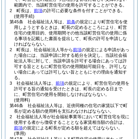
範囲内で、当該町営住宅の使用を許可することができる。
2
町長は、
前項
の許可に必要な条件を付すことができる。
(使用手続)
第45条
社会福祉法人等は、
前条
の規定により町営住宅を使
用しようとするときは、町長の定めるところにより、町営
住宅の使用目的、使用期間その他当該町営住宅の使用に係
る事項を記載した書面を提出して、町長の許可を申請しな
ければならない。
2
町長は、社会福祉法人等から
前項
の規定による申請があっ
た場合には、当該申請に対する処分を決定し、当該社会福
祉法人等に対して、当該申請を許可する場合にあっては許
可する旨とともに町営住宅の使用開始可能日を、許可しな
い場合にあっては許可しない旨とともにその理由を通知す
る。
3
社会福祉法人等は、
前項
の規定により、町営住宅の使用を
許可する旨の通知を受けたときは、町長の定める日まで
に、町営住宅の使用を開始しなければならない。
(使用料)
第46条
社会福祉法人等は、近傍同種の住宅の家賃以下で町
長が定める額の使用料を支払わなければならない。
2
社会福祉法人等が社会福祉事業等において町営住宅を現に
使用する者から徴収することとなる家賃相当額の合計は、
前項
の規定による町長が定める額を超えてはならない。
(準用)