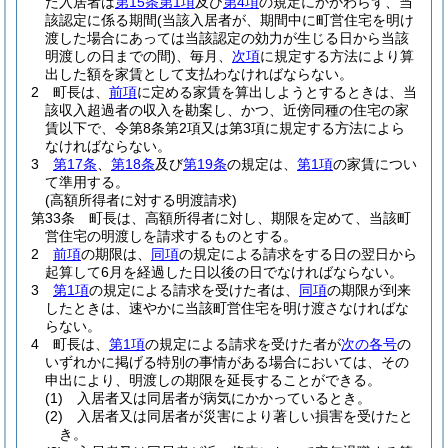
た入居者は
第15条第1項
及び
第4項
の規定にかかわらず、当
該認定に係る期間
(当該入居者が、期間中に町営住宅を明け
渡した場合にあっては当該認定の効力が生じる日から当該
明渡しの日までの間)
、毎月、
次項
に規定する方法により算
出した額を家賃として支払わなければならない。
2
町長は、
前項
に定める家賃を算出しようとするときは、当
該収入超過者の収入を勘案し、かつ、近傍同種の住宅の家
賃以下で、令第8条第2項又は第3項に規定する方法によら
なければならない。
3
第17条
、
第18条
及び
第19条
の規定は、
第1項
の家賃につい
て準用する。
(高額所得者に対する明渡請求)
第33条
町長は、高額所得者に対し、期限を定めて、当該町
営住宅の明渡しを請求するものとする。
2
前項
の期限は、
同項
の規定による請求をする日の翌日から
起算して6月を経過した日以後の日でなければならない。
3
第1項
の規定による請求を受けた者は、
同項
の期限が到来
したときは、速やかに当該町営住宅を明け渡さなければな
らない。
4
町長は、
第1項
の規定による請求を受けた者が
次の各号
の
いずれかに掲げる特別の事情がある場合においては、その
申出により、明渡しの期限を延長することができる。
(1)
入居者又は同居者が病気にかかっているとき。
(2)
入居者又は同居者が災害により著しい損害を受けたと
き。