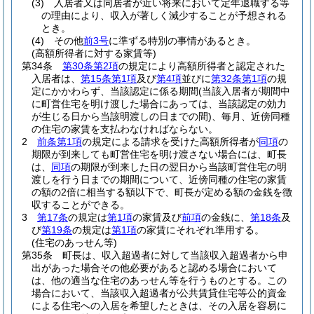
(3)
入居者又は同居者が近い将来において定年退職する等
の理由により、収入が著しく減少することが予想される
とき。
(4)
その他
前3号
に準ずる特別の事情があるとき。
(高額所得者に対する家賃等)
第34条
第30条第2項
の規定により高額所得者と認定された
入居者は、
第15条第1項
及び
第4項
並びに
第32条第1項
の規
定にかかわらず、当該認定に係る期間
(当該入居者が期間中
に町営住宅を明け渡した場合にあっては、当該認定の効力
が生じる日から当該明渡しの日までの間)
、毎月、近傍同種
の住宅の家賃を支払わなければならない。
2
前条第1項
の規定による請求を受けた高額所得者が
同項
の
期限が到来しても町営住宅を明け渡さない場合には、町長
は、
同項
の期限が到来した日の翌日から当該町営住宅の明
渡しを行う日までの期間について、近傍同種の住宅の家賃
の額の2倍に相当する額以下で、町長が定める額の金銭を徴
収することができる。
3
第17条
の規定は
第1項
の家賃及び
前項
の金銭に、
第18条
及
び
第19条
の規定は
第1項
の家賃にそれぞれ準用する。
(住宅のあっせん等)
第35条
町長は、収入超過者に対して当該収入超過者から申
出があった場合その他必要があると認める場合において
は、他の適当な住宅のあっせん等を行うものとする。
この
場合において、当該収入超過者が公共賃貸住宅等公的資金
による住宅への入居を希望したときは、その入居を容易に