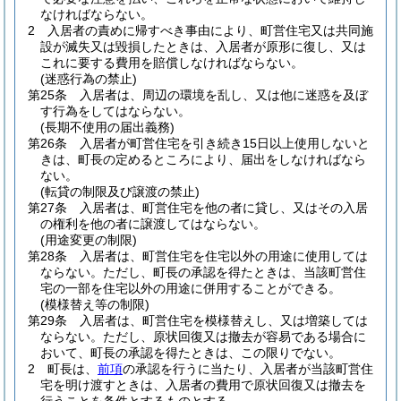
なければならない。
2
入居者の責めに帰すべき事由により、町営住宅又は共同施
設が滅失又は毀損したときは、入居者が原形に復し、又は
これに要する費用を賠償しなければならない。
(迷惑行為の禁止)
第25条
入居者は、周辺の環境を乱し、又は他に迷惑を及ぼ
す行為をしてはならない。
(長期不使用の届出義務)
第26条
入居者が町営住宅を引き続き15日以上使用しないと
きは、町長の定めるところにより、届出をしなければなら
ない。
(転貸の制限及び譲渡の禁止)
第27条
入居者は、町営住宅を他の者に貸し、又はその入居
の権利を他の者に譲渡してはならない。
(用途変更の制限)
第28条
入居者は、町営住宅を住宅以外の用途に使用しては
ならない。
ただし、町長の承認を得たときは、当該町営住
宅の一部を住宅以外の用途に併用することができる。
(模様替え等の制限)
第29条
入居者は、町営住宅を模様替えし、又は増築しては
ならない。
ただし、原状回復又は撤去が容易である場合に
おいて、町長の承認を得たときは、この限りでない。
2
町長は、
前項
の承認を行うに当たり、入居者が当該町営住
宅を明け渡すときは、入居者の費用で原状回復又は撤去を