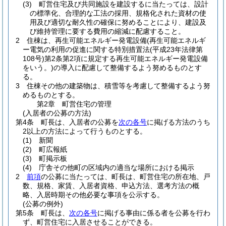
(3)
町営住宅及び共同施設を建設するに当たっては、設計
の標準化、合理的な工法の採用、規格化された資材の使
用及び適切な耐久性の確保に努めることにより、建設及
び維持管理に要する費用の縮減に配慮すること。
2
住棟は、再生可能エネルギー発電設備
(再生可能エネルギ
ー電気の利用の促進に関する特別措置法
(平成23年法律第
108号)
第2条第2項に規定する再生可能エネルギー発電設備
をいう。)
の導入に配慮して整備するよう努めるものとす
る。
3
住棟その他の建築物は、積雪等を考慮して整備するよう努
めるものとする。
第2章
町営住宅の管理
(入居者の公募の方法)
第4条
町長は、入居者の公募を
次の各号
に掲げる方法のうち
2以上の方法によって行うものとする。
(1)
新聞
(2)
町広報紙
(3)
町掲示板
(4)
庁舎その他町の区域内の適当な場所における掲示
2
前項
の公募に当たっては、町長は、町営住宅の所在地、戸
数、規格、家賃、入居者資格、申込方法、選考方法の概
略、入居時期その他必要な事項を公示する。
(公募の例外)
第5条
町長は、
次の各号
に掲げる事由に係る者を公募を行わ
ず、町営住宅に入居させることができる。