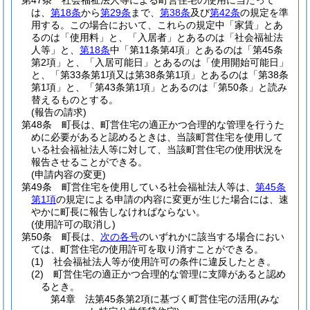
第47条
社会福祉法人等による町営住宅の使用に当たって
は、
第18条
から
第29条
まで、
第38条
及び
第42条
の規定を準
用する。
この場合において、これらの規定中「家賃」とあ
るのは「使用料」と、「入居者」とあるのは「社会福祉法
人等」と、
第18条
中「第11条第4項」とあるのは「第45条
第2項」と、「入居可能日」とあるのは「使用開始可能日」
と、「第33条第1項又は第38条第1項」とあるのは「第38条
第1項」と、「第43条第1項」とあるのは「第50条」と読み
替えるものとする。
(報告の請求)
第48条
町長は、町営住宅の適正かつ合理的な管理を行うた
めに必要があると認めるときは、当該町営住宅を使用して
いる社会福祉法人等に対して、当該町営住宅の使用状況を
報告させることができる。
(申請内容の変更)
第49条
町営住宅を使用している社会福祉法人等は、
第45条
第1項
の規定による申請の内容に変更が生じた場合には、速
やかに町長に報告しなければならない。
(使用許可の取消し)
第50条
町長は、
次の各号
のいずれかに該当する場合におい
ては、町営住宅の使用許可を取り消すことができる。
(1)
社会福祉法人等が使用許可の条件に違反したとき。
(2)
町営住宅の適正かつ合理的な管理に支障があると認め
るとき。
第4章
法第45条第2項に基づく町営住宅の活用(みな