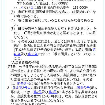
3年を経過した場合は、158,000円)
ハ
イ
及び
ロ
に掲げる場合以外の場合 158,000円
(3)
市町村税等
(国民健康保険税を含む。)
を滞納していな
い者であること。
(4)
現に住宅に困窮していることが明らかな者であるこ
と。
(5)
町長が適当と認める保証人を有する者であること。
た
だし、町長が特別の事情があると認めるときは、この限
りでない。
(6)
その者又は現に同居し、若しくは同居しようとする親
族が、暴力団員による不当な行為の防止等に関する法律
(平成3年法律第77号)
第2条第6号に規定する暴力団員
(
第
43条
及び
第53条
において「暴力団員」という。)
でない
こと。
(入居者資格の特例)
第7条
公営住宅の借上げに係る契約の終了又は法第44条第3
項の規定による公営住宅の用途の廃止により当該公営住宅
の明渡しをしようとする入居者が、当該明渡しに伴い他の
町営住宅に入居の申込みをした場合においては、その者
は、
前条各号
に掲げる条件を具備する者とみなす。
2
前条第2号ロ
に掲げる町営住宅の入居者は、
同条各号
(老人
等にあっては、
第2号
及び
第3号
)
に掲げる条件を具備するほ
か、当該災害発生の日から3年間は、なお、当該災害により
住宅を失った者でなければならない。
(入居の申込み及び決定)