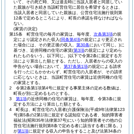
いて、その死亡時、又は退去時に当該入居者と同居してい
た親族が引き続き当該町営住宅に居住を希望するときは、
当該入居者と同居していた親族は、公営住宅法施行規則第
12条で定めるところにより、町長の承認を得なければなら
ない。
(家賃の決定)
第15条
町営住宅の毎月の家賃は、毎年度、
次条第3項
の規
定により認定された収入
(
同条第4項
の規定により更正され
た場合には、その更正後の収入。
第30条
において同じ。)
に
基づき、近傍同種の住宅の家賃
(
第3項
の規定により定めら
れたものをいう。以下同じ。)
以下で令第2条に規定する方
法により算出した額とする。
ただし、入居者からの収入の
申告がない場合において、
第37条第1項
の規定による請求
を行ったにもかかわらず、町営住宅の入居者が、その請求
に応じないときは、当該町営住宅の家賃は近傍同種の住宅
の家賃とする。
2
令第2条第1項第4号に規定する事業主体の定める数値は、
町長が別に定めるものとする。
3
第1項
の近傍同種の住宅の家賃は、毎年度、令第3条に規
定する方法により算出した額とする。
4
町長は、町営住宅の入居者
(介護保険法
(平成9年法律第123
号)
第5条の2第1項に規定する認知症である者、知的障害者
福祉法
(昭和35年法律第37号)
にいう知的障害者その他の公
営住宅法施行規則第8条で定める者に該当する者に限る。)
が
第1項
に規定する収入の申告をすること及び法第34条の