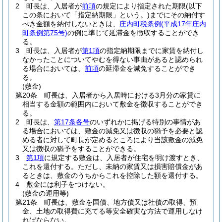
2
町長は、入居者が
前項
の規定により指定された期限
(以下
この条において「指定納期限」という。)
までにその納付す
べき金額を納付しないときは、
庄内町税条例
(平成17年庄内
町条例第75号)
の例に準じて延滞金を徴収することができ
る。
3
町長は、入居者が
第1項
の指定納期限までに家賃を納付し
なかったことについてやむを得ない事由があると認められ
る場合においては、
前項
の延滞金を減免することができ
る。
(敷金)
第20条
町長は、入居者から入居時における3月分の家賃に
相当する金額の範囲内において敷金を徴収することができ
る。
2
町長は、
第17条各号
のいずれかに掲げる特別の事情があ
る場合においては、敷金の減免又は徴収の猶予を必要と認
める者に対して町長が定めるところにより当該敷金の減免
又は徴収の猶予をすることができる。
3
第1項
に規定する敷金は、入居者が住宅を明け渡すとき、
これを還付する。
ただし、未納の家賃又は損害賠償金があ
るときは、敷金のうちからこれを控除した額を還付する。
4
敷金には利子をつけない。
(敷金の運用等)
第21条
町長は、敷金を国債、地方債又は社債の取得、預
金、土地の取得費に充てる等安全確実な方法で運用しなけ
ればならない。