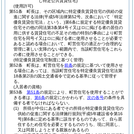
し特定公共賃貸住宅)
(使用許可)
第51条
町長は、その区域内に特定優良賃貸住宅の供給の促
進に関する法律
(平成5年法律第52号。次条において「特定
優良賃貸住宅法」という。)
第6条に規定する特定優良賃貸
住宅その他の同法第3条第4号イ又はロに掲げる者の居住の
用に供する賃貸住宅の不足その他の特別の事由により町営
住宅を同号イ又はロに掲げる者に使用させることが必要で
あると認める場合において、町営住宅の適正かつ合理的な
管理に著しい支障のない範囲内で、当該町営住宅をこれら
の者に使用させることができる。
(特定優良賃貸住宅制度に基づく管理)
第52条
町長は、町営住宅を
前条
の規定に基づいて使用させ
る場合にあっては、当該町営住宅を特定優良賃貸住宅法第
18条第2項の国土交通省令で定める基準に従って管理す
る。
(入居者の資格)
第53条
第51条
の規定により、町営住宅を使用することがで
きる者は、
第6条
の規定にかかわらず、
次の各号
の条件を具
備する者でなければならない。
(1)
所得が中位にある者でその所得が特定優良賃貸住宅の
供給の促進に関する法律施行規則
(平成5年建設省令第16
号)
第6条に定める基準に該当するものであって、自ら居
住するため住宅を必要とするもののうち、現に同居し、
又は同居しようとする親族があるもの