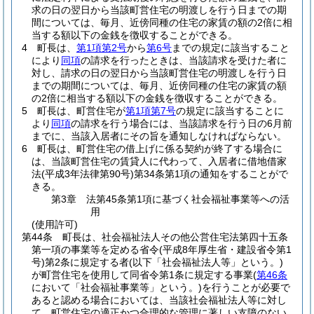
求の日の翌日から当該町営住宅の明渡しを行う日までの期
間については、毎月、近傍同種の住宅の家賃の額の2倍に相
当する額以下の金銭を徴収することができる。
4
町長は、
第1項第2号
から
第6号
までの規定に該当すること
により
同項
の請求を行ったときは、当該請求を受けた者に
対し、請求の日の翌日から当該町営住宅の明渡しを行う日
までの期間については、毎月、近傍同種の住宅の家賃の額
の2倍に相当する額以下の金銭を徴収することができる。
5
町長は、町営住宅が
第1項第7号
の規定に該当することに
より
同項
の請求を行う場合には、当該請求を行う日の6月前
までに、当該入居者にその旨を通知しなければならない。
6
町長は、町営住宅の借上げに係る契約が終了する場合に
は、当該町営住宅の賃貸人に代わって、入居者に借地借家
法
(平成3年法律第90号)
第34条第1項の通知をすることがで
きる。
第3章
法第45条第1項に基づく社会福祉事業等への活
用
(使用許可)
第44条
町長は、社会福祉法人その他公営住宅法第四十五条
第一項の事業等を定める省令
(平成8年厚生省・建設省令第1
号)
第2条に規定する者
(以下「社会福祉法人等」という。)
が町営住宅を使用して同省令第1条に規定する事業
(
第46条
において「社会福祉事業等」という。)
を行うことが必要で
あると認める場合においては、当該社会福祉法人等に対し
て、町営住宅の適正かつ合理的な管理に著しい支障のない