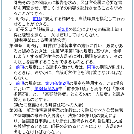
引先その他の関係人に報告を求め、又は官公署に必要な書
類を閲覧させ、若しくはその内容を記録させることを求め
ることができる。
2
町長は、
前項
に規定する権限を、当該職員を指定して行わ
せることができる。
3
町長又は当該職員は、
前2項
の規定によりその職務上知り
得た秘密を漏らし、又は窃用してはならない。
(建替事業による明渡請求等)
第38条
町長は、町営住宅建替事業の施行に伴い、必要があ
ると認めるときは、法第38条第1項の規定に基づき、除却
しようとする町営住宅の入居者に対し期限を定めて、その
明渡しを請求することができるものとする。
2
前項
の規定による請求を受けた者は、
同項
の期限が到来し
たときは、速やかに、当該町営住宅を明け渡さなければな
らない。
3
前項
の規定は、
第34条第2項
の規定を準用する。
この場合
において、
第34条第2項
中「前条第1項」とあるのは「第38
条第2項」と、「高額所得者」とあるのは「入居者」と読み
替えるものとする。
(新たに整備される町営住宅への入居)
第39条
町営住宅建替事業の施行により除却すべき公営住宅
の除却前の最終の入居者が、法第40条第1項の規定によ
り、当該建替事業により新たに整備される町営住宅に入居
を希望するときは、町長の定めるところにより、入居の申
出をしなければならない。