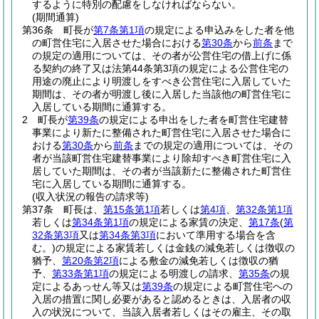
するように特別の配慮をしなければならない。
(期間通算)
第36条
町長が
第7条第1項
の規定による申込みをした者を他
の町営住宅に入居させた場合における
第30条
から
前条
まで
の規定の適用については、その者が公営住宅の借上げに係
る契約の終了又は法第44条第3項の規定による公営住宅の
用途の廃止により明渡しをすべき公営住宅に入居していた
期間は、その者が明渡し後に入居した当該他の町営住宅に
入居している期間に通算する。
2
町長が
第39条
の規定による申出をした者を町営住宅建替
事業により新たに整備された町営住宅に入居させた場合に
おける
第30条
から
前条
までの規定の適用については、その
者が当該町営住宅建替事業により除却すべき町営住宅に入
居していた期間は、その者が当該新たに整備された町営住
宅に入居している期間に通算する。
(収入状況の報告の請求等)
第37条
町長は、
第15条第1項
若しくは
第4項
、
第32条第1項
若しくは
第34条第1項
の規定による家賃の決定、
第17条
(
第
32条第3項
又は
第34条第3項
において準用する場合を含
む。)
の規定による家賃若しくは金銭の減免若しくは徴収の
猶予、
第20条第2項
による敷金の減免若しくは徴収の猶
予、
第33条第1項
の規定による明渡しの請求、
第35条
の規
定によるあっせん等又は
第39条
の規定による町営住宅への
入居の措置に関し必要があると認めるときは、入居者の収
入の状況について、当該入居者若しくはその雇主、その取