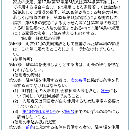
家賃の決定、第17条
(第32条第3項又は第34条第3項におい
て準用する場合を含む。)
の規定による家賃若しくは金銭の
減免若しくは徴収の猶予、第20条第2項による敷金の減免
若しくは徴収の猶予、第33条第1項の規定による明渡しの
請求、第35条の規定によるあっせん等又は第39条の規定に
よる町営住宅への入居の措置」とあるのは「第54条の規定
による家賃の決定」と読み替えるものとする。
第5章
駐車場の管理
第56条
町営住宅の共同施設として整備された駐車場の管理
は、この章に定めるところにより、行わなければならな
い。
(使用許可)
第57条
駐車場を使用しようとする者は、町長の許可を得な
ければならない。
(使用者の資格)
第58条
駐車場を使用する者は、
次の各号
に掲げる条件を具
備する者でなければならない。
(1)
町営住宅の入居者
(社会福祉法人等を含む。
次号
にお
いて同じ。)
又は同居者であること。
(2)
入居者又は同居者が自ら使用するため駐車場を必要と
していること。
(3)
第43条第1項第1号
から
第6号
までのいずれの場合にも
該当しないこと。
(使用の申込み及び決定)
第59条
前条
に規定する条件を具備する者で、駐車場を使用