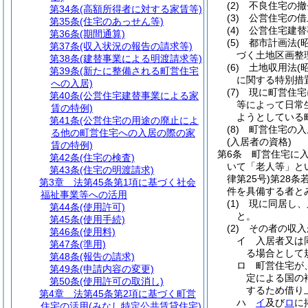
(2)
不良住宅の撤
第34条
(高額所得者に対する家賃等)
(3)
公営住宅の借
第35条
(住宅のあっせん等)
(4)
公営住宅建替
第36条
(期間通算)
(5)
都市計画法
(
第37条
(収入状況の報告の請求等)
づく土地区画整
第38条
(建替事業による明渡請求等)
(6)
土地収用法
(
第39条
(新たに整備される町営住宅
に関する特別措
への入居)
(7)
現に町営住宅
第40条
(公営住宅建替事業による家
等によって日常
賃の特例)
ようとしている
第41条
(公営住宅の用途の廃止によ
(8)
町営住宅の入
る他の町営住宅への入居の際の家
(入居者の資格)
賃の特例)
第6条
町営住宅に
第42条
(住宅の検査)
いて「老人等」と
第43条
(住宅の明渡請求)
律第25号)
第28条
第3章
法第45条第1項に基づく社会
件を具備する者と
福祉事業等への活用
(1)
現に同居し、
第44条
(使用許可)
と。
第45条
(使用手続)
(2)
その者の収入
第46条
(使用料)
イ
入居者又は
第47条
(準用)
る場合として規
第48条
(報告の請求)
ロ
町営住宅が
第49条
(申請内容の変更)
定による国の
第50条
(使用許可の取消し)
するため借り上
第4章
法第45条第2項に基づく町営
ハ
イ
及び
ロ
に
住宅の活用(みなし特定公共賃貸住宅)