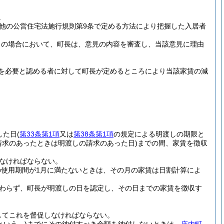
。
の他の公営住宅法施行規則第9条で定める方法により把握した入居者
この場合において、町長は、意見の内容を審査し、当該意見に理由
を必要と認める者に対して町長が定めるところにより当該家賃の減
した日
(
第33条第1項
又は
第38条第1項
の規定による明渡しの期限と
請求のあったときは明渡しの請求のあった日)
までの間、家賃を徴収
なければならない。
使用期間が1月に満たないときは、その月の家賃は日割計算によ
わらず、町長が明渡しの日を認定し、その日までの家賃を徴収す
してこれを督促しなければならない。