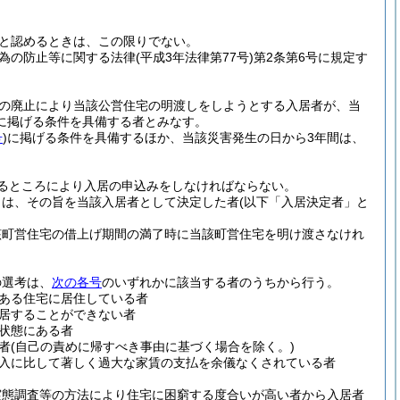
と認めるときは、この限りでない。
為の防止等に関する法律
(平成3年法律第77号)
第2条第6号に規定す
途の廃止により当該公営住宅の明渡しをしようとする入居者が、当
に掲げる条件を具備する者とみなす。
号
)
に掲げる条件を具備するほか、当該災害発生の日から3年間は、
るところにより入居の申込みをしなければならない。
きは、その旨を当該入居者として決定した者
(以下「入居決定者」と
該町営住宅の借上げ期間の満了時に当該町営住宅を明け渡さなけれ
の選考は、
次の各号
のいずれかに該当する者のうちから行う。
ある住宅に居住している者
居することができない者
状態にある者
者
(自己の責めに帰すべき事由に基づく場合を除く。)
入に比して著しく過大な家賃の支払を余儀なくされている者
実態調査等の方法により住宅に困窮する度合いが高い者から入居者