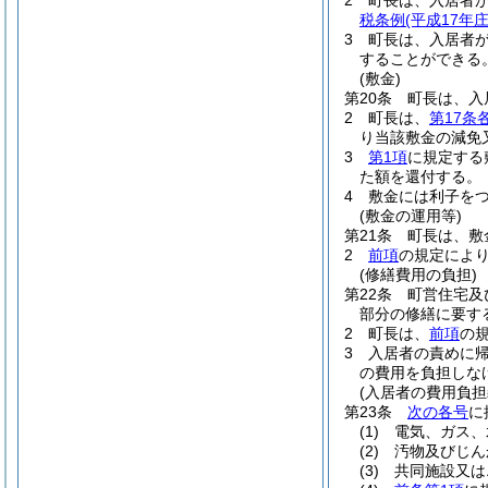
2
町長は、入居者
税条例
(平成17年
3
町長は、入居者
することができる
(敷金)
第20条
町長は、入
2
町長は、
第17条
り当該敷金の減免
3
第1項
に規定する
た額を還付する。
4
敷金には利子を
(敷金の運用等)
第21条
町長は、敷
2
前項
の規定によ
(修繕費用の負担)
第22条
町営住宅及
部分の修繕に要す
2
町長は、
前項
の
3
入居者の責めに
の費用を負担しな
(入居者の費用負担
第23条
次の各号
に
(1)
電気、ガス、
(2)
汚物及びじん
(3)
共同施設又は