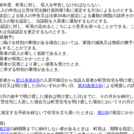
毎年度、町長に対し、収入を申告しなければならない。
収入の申告は公営住宅法施行規則第7条に規定する方法によるものとする
規定による収入の申告又は法第34条の規定による書類の閲覧の請求そ
収入の額を認定し、当該額を入居者に通知するものとする。
の認定に対し、町長の定めるところにより意見を述べることができる。
きは当該認定を更正するものとする。
収猶予)
に掲げる特別の事情がある場合においては、家賃の減免又は徴収の猶予
をすることができる。
居者の収入が著しく低額であるとき。
居者が病気にかかったとき。
居者が災害により著しい損害を受けたとき。
に準ずる特別の事情があるとき。
居者から
第11条第4項
の入居可能日から当該入居者が町営住宅を明け渡
前日又は明け渡した日のいずれか早い日、
第43条第1項
による明渡しの
末
(月の途中で明け渡した場合は明け渡した日)
までに、その月分を納付し
町営住宅に入居した場合又は町営住宅を明け渡した場合においてその月の
に規定する手続を経ないで住宅を立ち退いたときは、
第1項
の規定にかか
収)
第2項
の納期限までに納付しない者があるときは、町長は、期限を指定