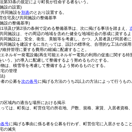
法第33条の規定により町長が任命する者をいう。
施設の設置)
び共同施設を
別表
のとおり設置する。
営住宅及び共同施設の整備基準
施設の整備基準)
第1項及び第2項の条例で定める整備基準は、次に掲げる事項を踏まえ、
共同施設は、その周辺の地域を含めた健全な地域社会の形成に資するよ
共同施設は、安全、衛生、美観等を考慮し、かつ、入居者及び同居者に
共同施設を建設するに当たっては、設計の標準化、合理的な工法の採用
び維持管理に要する費用の縮減に配慮すること。
能エネルギー発電設備
(再生可能エネルギー電気の利用の促進に関する特
をいう。)
の導入に配慮して整備するよう努めるものとする。
築物は、積雪等を考慮して整備するよう努めるものとする。
住宅の管理
法)
居者の公募を
次の各号
に掲げる方法のうち2以上の方法によって行うもの
の区域内の適当な場所における掲示
たっては、町長は、町営住宅の所在地、戸数、規格、家賃、入居者資格
の各号
に掲げる事由に係る者を公募を行わず、町営住宅に入居させるこ
宅の滅失