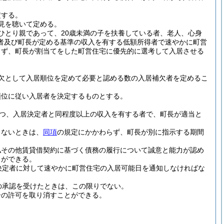
定する。
見を聴いて定める。
ひとり親であって、20歳未満の子を扶養している者、老人、心身
者及び町長が定める基準の収入を有する低額所得者で速やかに町営
らず、町長が割当てをした町営住宅に優先的に選考して入居させる
欠として入居順位を定めて必要と認める数の入居補欠者を定めるこ
順位に従い入居者を決定するものとする。
かつ、入居決定者と同程度以上の収入を有する者で、町長が適当と
きないときは、
同項
の規定にかかわらず、町長が別に指示する期間
払その他賃貸借契約に基づく債務の履行について誠意と能力が認め
とができる。
決定者に対して速やかに町営住宅の入居可能日を通知しなければな
の承認を受けたときは、この限りでない。
居の許可を取り消すことができる。