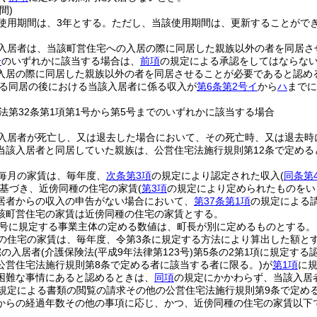
間)
使用期間は、3年とする。
ただし、当該使用期間は、更新することがで
入居者は、当該町営住宅への入居の際に同居した親族以外の者を同居さ
号
のいずれかに該当する場合は、
前項
の規定による承認をしてはならな
入居の際に同居した親族以外の者を同居させることが必要であると認め
る同居の後における当該入居者に係る収入が
第6条第2号イ
から
ハ
までに
法第32条第1項第1号から第5号までのいずれかに該当する場合
入居者が死亡し、又は退去した場合において、その死亡時、又は退去時
当該入居者と同居していた親族は、公営住宅法施行規則第12条で定め
毎月の家賃は、毎年度、
次条第3項
の規定により認定された収入
(
同条第
基づき、近傍同種の住宅の家賃
(
第3項
の規定により定められたものをい
居者からの収入の申告がない場合において、
第37条第1項
の規定による
該町営住宅の家賃は近傍同種の住宅の家賃とする。
4号に規定する事業主体の定める数値は、町長が別に定めるものとする。
の住宅の家賃は、毎年度、令第3条に規定する方法により算出した額と
宅の入居者
(介護保険法
(平成9年法律第123号)
第5条の2第1項に規定する
公営住宅法施行規則第8条で定める者に該当する者に限る。)
が
第1項
に
困難な事情にあると認めるときは、
同項
の規定にかかわらず、当該入居
の規定による書類の閲覧の請求その他の公営住宅法施行規則第9条で定め
からの経過年数その他の事項に応じ、かつ、近傍同種の住宅の家賃以下