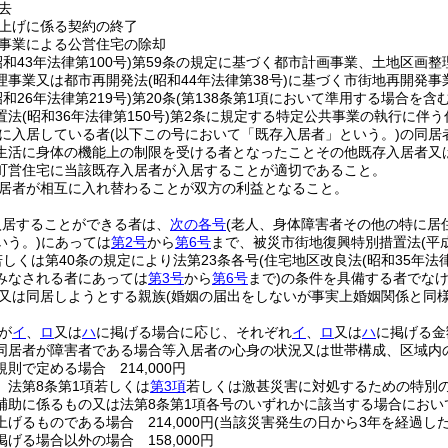
去
上げに係る契約の終了
事業による公営住宅の除却
昭和43年法律第100号)
第59条の規定に基づく都市計画事業、土地区画整
理事業又は都市再開発法
(昭和44年法律第38号)
に基づく市街地再開発事
昭和26年法律第219号)
第20条
(第138条第1項において準用する場合を含む
置法
(昭和36年法律第150号)
第2条に規定する特定公共事業の執行に伴う
に入居している者
(以下この号において「既存入居者」という。)
の同居
生活に身体の機能上の制限を受ける者となったことその他既存入居者又
町営住宅に当該既存入居者が入居することが適切であること。
居者が相互に入れ替わることが双方の利益となること。
入居することができる者は、
次の各号
(老人、身体障害者その他の特に居
いう。)
にあっては
第2号
から
第6号
まで、被災市街地復興特別措置法
(平
若しくは第40条の規定により法第23条各号
(住宅地区改良法
(昭和35年法
みなされる者にあっては
第3号
から
第6号
まで)
の条件を具備する者でな
又は同居しようとする親族
(婚姻の届出をしないが事実上婚姻関係と同
が
イ
、
ロ
又は
ハ
に掲げる場合に応じ、それぞれ
イ
、
ロ
又は
ハ
に掲げる金
同居者が障害者である場合等入居者の心身の状況又は世帯構成、区域内
則で定める場合 214,000円
、法第8条第1項若しくは
第3項
若しくは激甚災害に対処するための特別
補助に係るもの又は法第8条第1項各号のいずれかに該当する場合にお
げるものである場合 214,000円
(当該災害発生の日から3年を経過した場
掲げる場合以外の場合 158,000円