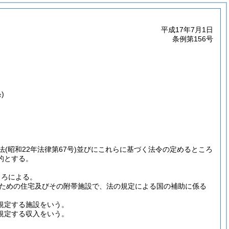
平成17年7月1日
条例第156号
)
法
(昭和22年法律第67号)
並びにこれらに基づく法令の定めるところ
的とする。
ころによる。
ための住宅及びその附帯施設で、法の規定による国の補助に係る
規定する施設をいう。
に規定する収入をいう。
。