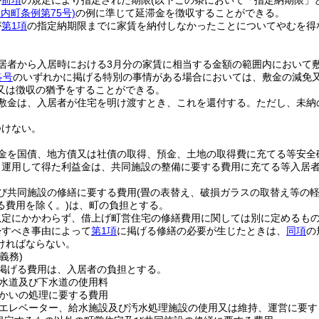
が
前項
の規定により指定された期限
(以下この条において「指定納期限」
庄内町条例第75号)
の例に準じて延滞金を徴収することができる。
が
第1項
の指定納期限までに家賃を納付しなかったことについてやむを得
。
居者から入居時における3月分の家賃に相当する金額の範囲内において
各号
のいずれかに掲げる特別の事情がある場合においては、敷金の減免
又は徴収の猶予をすることができる。
敷金は、入居者が住宅を明け渡すとき、これを還付する。
ただし、未納
つけない。
金を国債、地方債又は社債の取得、預金、土地の取得費に充てる等安全
り運用して得た利益金は、共同施設の整備に要する費用に充てる等入居
び共同施設の修繕に要する費用
(畳の表替え、破損ガラスの取替え等の
る費用を除く。)
は、町の負担とする。
規定にかかわらず、借上げ町営住宅の修繕費用に関しては別に定めるも
帰すべき事由によって
第1項
に掲げる修繕の必要が生じたときは、
同項
の
ければならない。
義務)
掲げる費用は、入居者の負担とする。
水道及び下水道の使用料
かいの処理に要する費用
エレベーター、給水施設及び汚水処理施設の使用又は維持、運営に要す