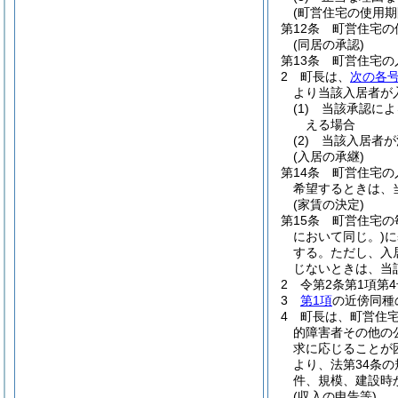
(町営住宅の使用期
第12条
町営住宅の
(同居の承認)
第13条
町営住宅の
2
町長は、
次の各
より当該入居者が
(1)
当該承認によ
える場合
(2)
当該入居者が
(入居の承継)
第14条
町営住宅の
希望するときは、
(家賃の決定)
第15条
町営住宅の
において同じ。)
に
する。
ただし、入
じないときは、当
2
令第2条第1項第
3
第1項
の近傍同種
4
町長は、町営住
的障害者その他の
求に応じることが
より、法第34条
件、規模、建設時
(収入の申告等)