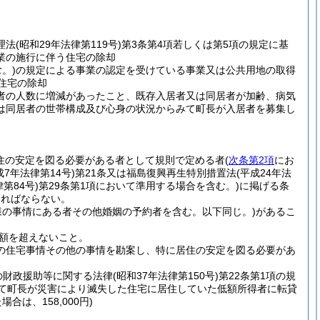
理法
(昭和29年法律第119号)
第3条第4項若しくは第5項の規定に基
業の施行に伴う住宅の除却
。)
の規定による事業の認定を受けている事業又は公共用地の取得
住宅の除却
者の人数に増減があったこと、既存入居者又は同居者が加齢、病気
は同居者の世帯構成及び心身の状況からみて町長が入居者を募集し
住の安定を図る必要がある者として規則で定める者
(
次条第2項
にお
成7年法律第14号)
第21条又は福島復興再生特別措置法
(平成24年法
律第84号)
第29条第1項において準用する場合を含む。)
に掲げる条
ければならない。
様の事情にある者その他婚姻の予約者を含む。以下同じ。)
があるこ
額を超えないこと。
の住宅事情その他の事情を勘案し、特に居住の安定を図る必要があ
の財政援助等に関する法律
(昭和37年法律第150号)
第22条第1項の規
いて町長が災害により滅失した住宅に居住していた低額所得者に転貸
合は、158,000円)