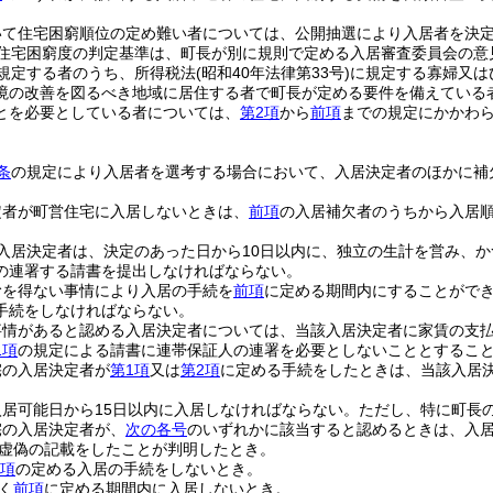
いて住宅困窮順位の定め難い者については、公開抽選により入居者を決
住宅困窮度の判定基準は、町長が別に規則で定める入居審査委員会の意
規定する者のうち、所得税法
(昭和40年法律第33号)
に規定する寡婦又は
境の改善を図るべき地域に居住する者で町長が定める要件を備えている
とを必要としている者については、
第2項
から
前項
までの規定にかかわ
条
の規定により入居者を選考する場合において、入居決定者のほかに補
定者が町営住宅に入居しないときは、
前項
の入居補欠者のうちから入居
入居決定者は、決定のあった日から10日以内に、独立の生計を営み、
の連署する請書を提出しなければならない。
むを得ない事情により入居の手続を
前項
に定める期間内にすることがで
手続をしなければならない。
事情があると認める入居決定者については、当該入居決定者に家賃の支
1項
の規定による請書に連帯保証人の連署を必要としないこととするこ
宅の入居決定者が
第1項
又は
第2項
に定める手続をしたときは、当該入居
居可能日から15日以内に入居しなければならない。
ただし、特に町長
宅の入居決定者が、
次の各号
のいずれかに該当すると認めるときは、入
虚偽の記載をしたことが判明したとき。
2項
の定める入居の手続をしないとき。
く
前項
に定める期間内に入居しないとき。