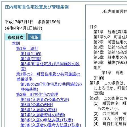
庄内町町営住宅設置及び管理条例
○庄内町町営
平成17年7月1日 条例第156号
目次
(令和4年4月1日施行)
第1章
総則
(第1
第1章の2
町営住
条項目次
沿革
第2章
町営住宅
本則
第3章
法第45条
第1章
総則
第4章
法第45条
第1条
(目的)
第5章
駐車場の
第2条
(定義)
第6章
補則
(第6
第3条
(町営住宅及び共同施設の設
附則
置)
第1章
総則
第1章の2
町営住宅及び共同施設の
(目的)
整備基準
第1条
この条例は
第3条の2
(町営住宅及び共同施設の
によるほか、町営
整備基準)
(定義)
第2章
町営住宅の管理
第2条
この条例に
第4条
(入居者の公募の方法)
(1)
町営住宅 町
第5条
(公募の例外)
ものをいう。
第6条
(入居者の資格)
(2)
共同施設 法
第7条
(入居者資格の特例)
(3)
収入 公営住
第8条
(入居の申込み及び決定)
(4)
町営住宅建替
第9条
(入居者の選考方法及び決定)