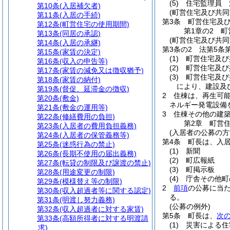
(5)
住宅監理員 
第10条
(入居補欠者)
(町営住宅及び共同
第11条
(入居の手続)
第3条
町営住宅及
第12条
(町営住宅の使用期間)
第1章の2
町
第13条
(同居の承認)
(町営住宅及び共同
第14条
(入居の承継)
第3条の2
法第5条
第15条
(家賃の決定)
(1)
町営住宅及び
第16条
(収入の申告等)
(2)
町営住宅及び
第17条
(家賃の減免又は徴収猶予)
(3)
町営住宅及び
第18条
(家賃の納付)
により、建設及
第19条
(督促、延滞金の徴収)
2
住棟は、再生可
第20条
(敷金)
ネルギー発電設備
第21条
(敷金の運用等)
3
住棟その他の建
第22条
(修繕費用の負担)
第2章
町営
第23条
(入居者の費用負担義務)
(入居者の公募の方
第24条
(入居者の保管義務等)
第4条
町長は、入
第25条
(迷惑行為の禁止)
(1)
新聞
第26条
(長期不使用の届出義務)
(2)
町広報紙
第27条
(転貸の制限及び譲渡の禁止)
(3)
町掲示板
第28条
(用途変更の制限)
(4)
庁舎その他町
第29条
(模様替え等の制限)
2
前項
の公募に当
第30条
(収入超過者等に関する認定)
る。
第31条
(明渡し努力義務)
(公募の例外)
第32条
(収入超過者に対する家賃)
第5条
町長は、
次
第33条
(高額所得者に対する明渡請
(1)
災害による住
求)