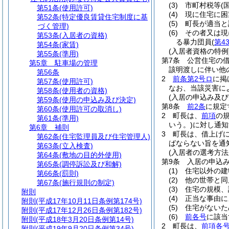
(3)
市町村税等
(
第51条
(使用許可)
(4)
現に住宅に困
第52条
(特定優良賃貸住宅制度に基
(5)
町長が適当と
づく管理)
(6)
その者又は現
第53条
(入居者の資格)
る暴力団員
(
第4
第54条
(家賃)
(入居者資格の特例
第55条
(準用)
第7条
公営住宅の
第5章
駐車場の管理
該明渡しに伴い他
第56条
2
前条第2号ロ
に掲
第57条
(使用許可)
なお、当該災害に
第58条
(使用者の資格)
(入居の申込み及び
第59条
(使用の申込み及び決定)
第8条
前2条
に規定
第60条
(使用許可の取消し)
2
町長は、
前項
の
第61条
(準用)
いう。)
に対し通知
第6章
補則
3
町長は、借上げ
第62条
(住宅監理員及び住宅管理人)
ばならない旨を通
第63条
(立入検査)
(入居者の選考方法
第64条
(敷地の目的外使用)
第9条
入居の申込
第65条
(調停訴訟及び和解)
(1)
住宅以外の建
第66条
(罰則)
(2)
他の世帯と同
第67条
(施行規則の制定)
(3)
住宅の規模、
附則
(4)
正当な事由に
附則
(平成17年10月11日条例第174号)
(5)
住宅がないた
附則
(平成17年12月26日条例第182号)
(6)
前各号
に該当
附則
(平成18年3月20日条例第14号)
2
町長は、
前項各
附則
(平成19年9月20日条例第34号)