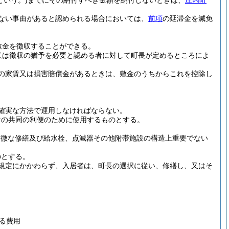
という。)
までにその納付すべき金額を納付しないときは、
庄内町
ない事由があると認められる場合においては、
前項
の延滞金を減免
敷金を徴収することができる。
又は徴収の猶予を必要と認める者に対して町長が定めるところによ
の家賃又は損害賠償金があるときは、敷金のうちからこれを控除し
確実な方法で運用しなければならない。
者の共同の利便のために使用するものとする。
軽微な修繕及び給水栓、点滅器その他附帯施設の構造上重要でない
のとする。
規定にかかわらず、入居者は、町長の選択に従い、修繕し、又はそ
る費用