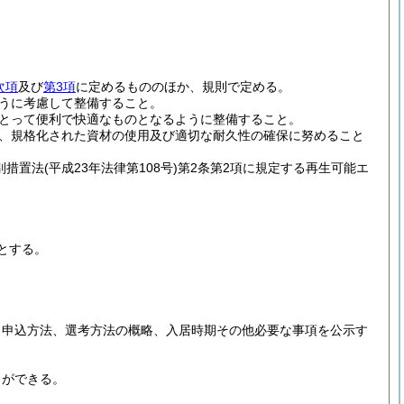
次項
及び
第3項
に定めるもののほか、規則で定める。
うに考慮して整備すること。
とって便利で快適なものとなるように整備すること。
、規格化された資材の使用及び適切な耐久性の確保に努めること
別措置法
(平成23年法律第108号)
第2条第2項に規定する再生可能エ
とする。
、申込方法、選考方法の概略、入居時期その他必要な事項を公示す
とができる。