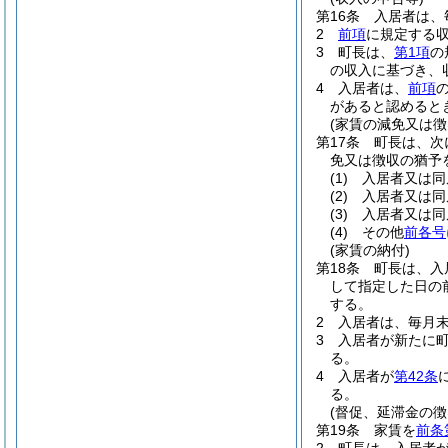
第16条
入居者は、
2
前項
に規定する
3
町長は、
第1項
の
の収入に基づき、
4
入居者は、
前項
があると認めると
(家賃の減免又は徴
第17条
町長は、次
免又は徴収の猶予
(1)
入居者又は同
(2)
入居者又は同
(3)
入居者又は同
(4)
その他
前各号
(家賃の納付)
第18条
町長は、入
して指定した日の
する。
2
入居者は、毎月
3
入居者が新たに
る。
4
入居者が
第42条
る。
(督促、延滞金の徴
第19条
家賃を
前条