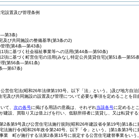
住宅設置及び管理条例
条―第3条)
宅及び共同施設の整備基準
(第3条の2)
の管理
(第4条―第43条)
第1項に基づく社会福祉事業等への活用
(第44条―第50条)
第2項に基づく町営住宅の活用(みなし特定公共賃貸住宅)
(第51条―第55条
管理
(第56条―第61条)
2条―第67条)
、公営住宅法
(昭和26年法律第193号。以下「法」という。)
及び地方自治
住宅及び共同施設の設置及び管理について必要な事項を定めることを目
おいて、
次の各号
に掲げる用語の意義は、それぞれ
当該各号
に定めると
が建設、買取り又は借上げを行い、低額所得者に賃貸し、又は転貸する
第2条第9号及び公営住宅法施行規則
(昭和26年建設省令第19号)
第1条に
宅法施行令
(昭和26年政令第240号。以下「令」という。)
第1条第3号
事業 町が施行する法第2条第15号に規定する公営住宅建替事業をいう