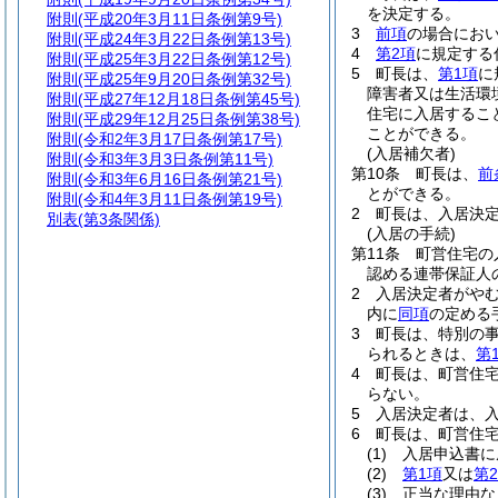
を決定する。
附則
(平成20年3月11日条例第9号)
3
前項
の場合にお
附則
(平成24年3月22日条例第13号)
4
第2項
に規定する
附則
(平成25年3月22日条例第12号)
5
町長は、
第1項
に
附則
(平成25年9月20日条例第32号)
障害者又は生活環
附則
(平成27年12月18日条例第45号)
住宅に入居するこ
附則
(平成29年12月25日条例第38号)
ことができる。
附則
(令和2年3月17日条例第17号)
(入居補欠者)
附則
(令和3年3月3日条例第11号)
第10条
町長は、
前
附則
(令和3年6月16日条例第21号)
とができる。
附則
(令和4年3月11日条例第19号)
2
町長は、入居決
別表
(第3条関係)
(入居の手続)
第11条
町営住宅の
認める連帯保証人
2
入居決定者がや
内に
同項
の定める
3
町長は、特別の
られるときは、
第
4
町長は、町営住
らない。
5
入居決定者は、入
6
町長は、町営住
(1)
入居申込書に
(2)
第1項
又は
第
(3)
正当な理由な