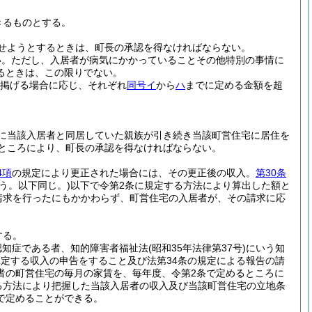
きるものとする。
せようとするときは、町長の承認を得なければならない。
い。
ただし、入居者が病気にかかっていることその他特別の事情に
るときは、この限りでない。
掲げる場合に応じ、それぞれ
同号イ
から
ハ
までに定める金額を超
に当該入居者と同居していた親族が引き続き当該町営住宅に居住を
るところにより、町長の承認を得なければならない。
4項
の規定により更正された場合には、その更正後の収入。
第30条
う。以下同じ。)
以下で令第2条に規定する方法により算出した額と
請求を行ったにもかかわらず、町営住宅の入居者が、その請求に応
する。
認知症である者、知的障害者福祉法
(昭和35年法律第37号)
にいう知
規定する収入の申告をすること及び法第34条の規定による報告の請
者の町営住宅の毎月の家賃を、毎年度、令第2条で定めるところに
る方法により把握した当該入居者の収入及び当該町営住宅の立地条
で定めることができる。