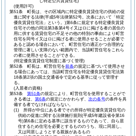
し特定公共賃貸住宅)
(使用許可)
第51条
町長は、その区域内に特定優良賃貸住宅の供給の促
進に関する法律
(平成5年法律第52号。次条において「特定
優良賃貸住宅法」という。)
第6条に規定する特定優良賃貸
住宅その他の同法第3条第4号イ又はロに掲げる者の居住の
用に供する賃貸住宅の不足その他の特別の事由により町営
住宅を同号イ又はロに掲げる者に使用させることが必要で
あると認める場合において、町営住宅の適正かつ合理的な
管理に著しい支障のない範囲内で、当該町営住宅をこれら
の者に使用させることができる。
(特定優良賃貸住宅制度に基づく管理)
第52条
町長は、町営住宅を
前条
の規定に基づいて使用させ
る場合にあっては、当該町営住宅を特定優良賃貸住宅法第
18条第2項の国土交通省令で定める基準に従って管理す
る。
(入居者の資格)
第53条
第51条
の規定により、町営住宅を使用することがで
きる者は、
第6条
の規定にかかわらず、
次の各号
の条件を具
備する者でなければならない。
(1)
所得が中位にある者でその所得が特定優良賃貸住宅の
供給の促進に関する法律施行規則
(平成5年建設省令第16
号)
第6条に定める基準に該当するものであって、自ら居
住するため住宅を必要とするもののうち、現に同居し、
又は同居しようとする親族があるもの