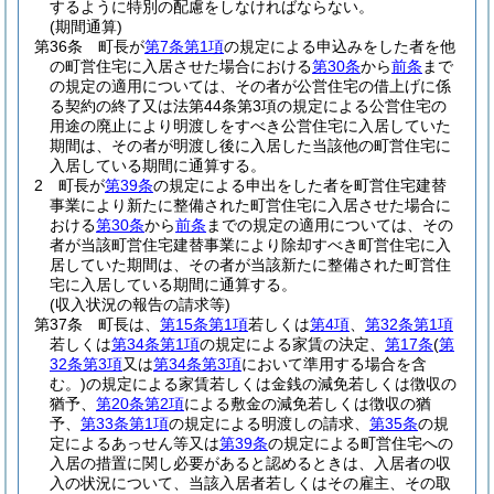
するように特別の配慮をしなければならない。
(期間通算)
第36条
町長が
第7条第1項
の規定による申込みをした者を他
の町営住宅に入居させた場合における
第30条
から
前条
まで
の規定の適用については、その者が公営住宅の借上げに係
る契約の終了又は法第44条第3項の規定による公営住宅の
用途の廃止により明渡しをすべき公営住宅に入居していた
期間は、その者が明渡し後に入居した当該他の町営住宅に
入居している期間に通算する。
2
町長が
第39条
の規定による申出をした者を町営住宅建替
事業により新たに整備された町営住宅に入居させた場合に
おける
第30条
から
前条
までの規定の適用については、その
者が当該町営住宅建替事業により除却すべき町営住宅に入
居していた期間は、その者が当該新たに整備された町営住
宅に入居している期間に通算する。
(収入状況の報告の請求等)
第37条
町長は、
第15条第1項
若しくは
第4項
、
第32条第1項
若しくは
第34条第1項
の規定による家賃の決定、
第17条
(
第
32条第3項
又は
第34条第3項
において準用する場合を含
む。)
の規定による家賃若しくは金銭の減免若しくは徴収の
猶予、
第20条第2項
による敷金の減免若しくは徴収の猶
予、
第33条第1項
の規定による明渡しの請求、
第35条
の規
定によるあっせん等又は
第39条
の規定による町営住宅への
入居の措置に関し必要があると認めるときは、入居者の収
入の状況について、当該入居者若しくはその雇主、その取