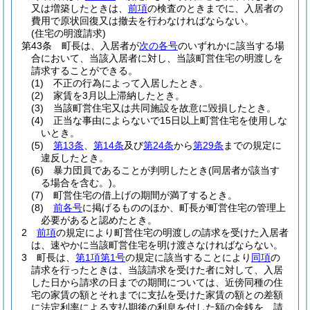
又は増築したときは、
前項
の検査のときまでに、入居者の
費用で原状回復又は撤去を行わなければならない。
(住宅の明渡請求)
第43条
町長は、入居者が
次の各号
のいずれかに該当する場
合において、当該入居者に対し、当該町営住宅の明渡しを
請求することができる。
(1)
不正の行為によって入居したとき。
(2)
家賃を3月以上滞納したとき。
(3)
当該町営住宅又は共同施設を故意に毀損したとき。
(4)
正当な事由によらないで15日以上町営住宅を使用しな
いとき。
(5)
第13条
、
第14条
及び
第24条
から
第29条
までの規定に
違反したとき。
(6)
暴力団員であることが判明したとき
(同居者が該当す
る場合を含む。)
。
(7)
町営住宅の借上げの期間が満了するとき。
(8)
前各号
に掲げるもののほか、町長が町営住宅の管理上
必要があると認めたとき。
2
前項
の規定により町営住宅の明渡しの請求を受けた入居者
は、速やかに当該町営住宅を明け渡さなければならない。
3
町長は、
第1項第1号
の規定に該当することにより
同項
の
請求を行ったときは、当該請求を受けた者に対して、入居
した日から請求の日までの期間については、近傍同種の住
宅の家賃の額とそれまでに支払を受けた家賃の額との差額
に法定利率による支払期後の利息を付した額の金銭を、請