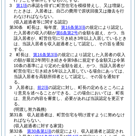
行うことを条件とするものとする。
3
第1項
の承認を得ずに町営住宅を模様替えし、又は増築し
たときは、入居者は、自己の費用で原状回復又は撤去を行
わなければならない。
(収入超過者等に関する認定)
第30条
町長は、毎年度、
第16条第3項
の規定により認定し
た入居者の収入の額が
第6条第2号
の金額を超え、かつ、当
該入居者が、町営住宅に引き続き3年以上入居しているとき
は、当該入居者を収入超過者として認定し、その旨を通知
する。
2
町長は、
第16条第3項
の規定により認定した入居者の収入
の額が最近2年間引き続き令第9条に規定する金額又は令第
10条の基準により定めた金額を超え、かつ、当該入居者が
町営住宅に引き続き5年以上入居している場合にあっては、
当該入居者を高額所得者として認定し、その旨を通知す
る。
3
入居者は、
前2項
の認定に対し、町長の定めるところによ
り意見を述べることができる。
この場合においては、町長
は、意見の内容を審査し、必要があれば当該認定を更正す
る。
(明渡し努力義務)
第31条
収入超過者は、町営住宅を明け渡すように努めなけ
ればならない。
(収入超過者に対する家賃)
第32条
第30条第1項
の規定により、収入超過者と認定され