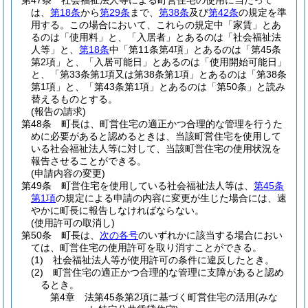
第47条
社会福祉法人等による町営住宅の使用に当たって
は、
第18条
から
第29条
まで、
第38条
及び
第42条
の規定を準
用する。
この場合において、これらの規定中「家賃」とあ
るのは「使用料」と、「入居者」とあるのは「社会福祉法
人等」と、
第18条
中「第11条第4項」とあるのは「第45条
第2項」と、「入居可能日」とあるのは「使用開始可能日」
と、「第33条第1項又は第38条第1項」とあるのは「第38条
第1項」と、「第43条第1項」とあるのは「第50条」と読み
替えるものとする。
(報告の請求)
第48条
町長は、町営住宅の適正かつ合理的な管理を行うた
めに必要があると認めるときは、当該町営住宅を使用して
いる社会福祉法人等に対して、当該町営住宅の使用状況を
報告させることができる。
(申請内容の変更)
第49条
町営住宅を使用している社会福祉法人等は、
第45条
第1項
の規定による申請の内容に変更が生じた場合には、速
やかに町長に報告しなければならない。
(使用許可の取消し)
第50条
町長は、
次の各号
のいずれかに該当する場合におい
ては、町営住宅の使用許可を取り消すことができる。
(1)
社会福祉法人等が使用許可の条件に違反したとき。
(2)
町営住宅の適正かつ合理的な管理に支障があると認め
るとき。
第4章
法第45条第2項に基づく町営住宅の活用(みな