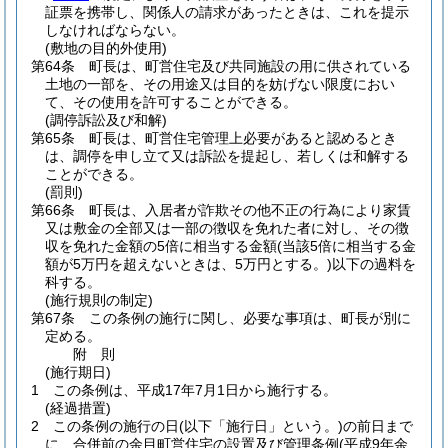
証票を携帯し、関係人の請求があったときは、これを提示
しなければならない。
(敷地の目的外使用)
第64条
町長は、町営住宅及び共同施設の用に供されている
土地の一部を、その用途又は目的を妨げない限度におい
て、その使用を許可することができる。
(調停訴訟及び和解)
第65条
町長は、町営住宅管理上必要があると認めるとき
は、調停を申し立て又は訴訟を提起し、若しくは和解する
ことができる。
(罰則)
第66条
町長は、入居者が詐欺その他不正の行為により家賃
又は敷金の全部又は一部の徴収を免れた者に対し、その徴
収を免れた金額の5倍に相当する金額
(当該5倍に相当する金
額が5万円を超えないときは、5万円とする。)
以下の過料を
科する。
(施行規則の制定)
第67条
この条例の施行に関し、必要な事項は、町長が別に
定める。
附
則
(施行期日)
1
この条例は、平成17年7月1日から施行する。
(経過措置)
2
この条例の施行の日
(以下「施行日」という。)
の前日まで
に、合併前の余目町営住宅の設置及び管理条例
(平成9年余