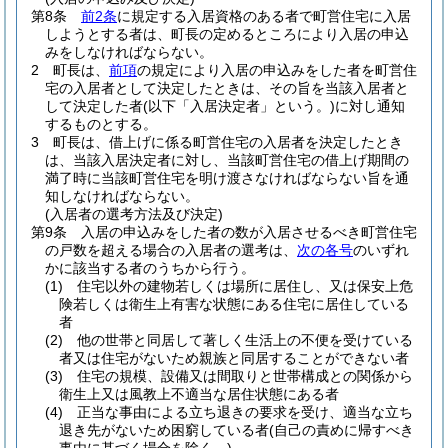
第8条
前2条
に規定する入居資格のある者で町営住宅に入居
しようとする者は、町長の定めるところにより入居の申込
みをしなければならない。
2
町長は、
前項
の規定により入居の申込みをした者を町営住
宅の入居者として決定したときは、その旨を当該入居者と
して決定した者
(以下「入居決定者」という。)
に対し通知
するものとする。
3
町長は、借上げに係る町営住宅の入居者を決定したとき
は、当該入居決定者に対し、当該町営住宅の借上げ期間の
満了時に当該町営住宅を明け渡さなければならない旨を通
知しなければならない。
(入居者の選考方法及び決定)
第9条
入居の申込みをした者の数が入居させるべき町営住宅
の戸数を超える場合の入居者の選考は、
次の各号
のいずれ
かに該当する者のうちから行う。
(1)
住宅以外の建物若しくは場所に居住し、又は保安上危
険若しくは衛生上有害な状態にある住宅に居住している
者
(2)
他の世帯と同居して著しく生活上の不便を受けている
者又は住宅がないため親族と同居することができない者
(3)
住宅の規模、設備又は間取りと世帯構成との関係から
衛生上又は風教上不適当な居住状態にある者
(4)
正当な事由による立ち退きの要求を受け、適当な立ち
退き先がないため困窮している者
(自己の責めに帰すべき