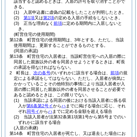
該当すると認めるときは、入居の許可を取り消すことがで
きる。
(1)
入居申込書に虚偽の記載をしたことが判明したとき。
(2)
第1項
又は
第2項
の定める入居の手続をしないとき。
(3)
正当な理由なく
前項
に定める期間内に入居しないと
き。
(町営住宅の使用期間)
第12条
町営住宅の使用期間は、3年とする。
ただし、当該
使用期間は、更新することができるものとする。
(同居の承認)
第13条
町営住宅の入居者は、当該町営住宅への入居の際に
同居した親族以外の者を同居させようとするときは、町長
の承認を得なければならない。
2
町長は、
次の各号
のいずれかに該当する場合は、
前項
の規
定による承認をしてはならない。
ただし、入居者が病気に
かかっていることその他特別の事情により当該入居者が入
居の際に同居した親族以外の者を同居させることが必要で
あると認めるときは、この限りでない。
(1)
当該承認による同居の後における当該入居者に係る収
入が
第6条第2号イ
から
ハ
までに掲げる場合に応じ、それ
ぞれ
同号イ
から
ハ
までに定める金額を超える場合
(2)
当該入居者が法第32条第1項第1号から第5号までのい
ずれかに該当する場合
(入居の承継)
第14条
町営住宅の入居者が死亡し、又は退去した場合にお