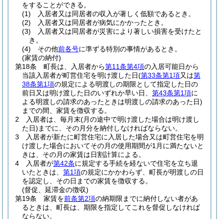
をすることができる。
(1)
入居者又は同居者の収入が著しく低額であるとき。
(2)
入居者又は同居者が病気にかかったとき。
(3)
入居者又は同居者が災害により著しい損害を受けたと
き。
(4)
その他
前各号
に準ずる特別の事情があるとき。
(家賃の納付)
第18条
町長は、入居者から
第11条第4項
の入居可能日から
当該入居者が町営住宅を明け渡した日
(
第33条第1項
又は
第
38条第1項
の規定による明渡しの期限として指定した日の
前日又は明け渡した日のいずれか早い日、
第43条第1項
に
よる明渡しの請求のあったときは明渡しの請求のあった日)
までの間、家賃を徴収する。
2
入居者は、毎月末
(月の途中で明け渡した場合は明け渡し
た日)
までに、その月分を納付しなければならない。
3
入居者が新たに町営住宅に入居した場合又は町営住宅を明
け渡した場合においてその月の使用期間が1月に満たないと
きは、その月の家賃は日割計算による。
4
入居者が
第42条
に規定する手続を経ないで住宅を立ち退
いたときは、
第1項
の規定にかかわらず、町長が明渡しの日
を認定し、その日までの家賃を徴収する。
(督促、延滞金の徴収)
第19条
家賃を
前条第2項
の納期限までに納付しない者があ
るときは、町長は、期限を指定してこれを督促しなければ
ならない。