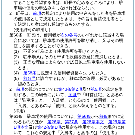
することを希望する者は、町長の定めるところにより、駐
車場の使用の申込みをしなければならない。
2
町長は、
前項
の規定により使用の申込みをした者を駐車場
の使用者として決定したときは、その旨を当該使用者とし
て決定した者に対し通知するものとする。
(使用許可の取消し)
第60条
町長は、使用者が
次の各号
のいずれかに該当する場
合においては、駐車場の使用許可を取り消し、又はその明
渡しを請求することができる。
(1)
不正の行為により使用許可を受けたとき。
(2)
駐車場又はその附帯する設備を故意に毀損したとき。
(3)
正当な理由によらないで15日以上駐車場を使用しない
とき。
(4)
第58条
に規定する使用者資格を失ったとき。
(5)
前各号
に該当するほか、駐車場の管理上必要があると
認めるとき。
2
前項
の規定については
第43条第2項
及び
第5項
の規定を準
用する。
この場合において、
同条
中「町営住宅」とあるの
は「駐車場」と、「入居者」とあるのは「使用者」と、
「入居」とあるのは「使用」と読み替えるものとする。
(準用)
第61条
駐車場の使用については、
第56条
から
前条
までに定
めるもののほか、
第26条
、
第27条
、
第28条本文
、
第29条第
1項本文
及び
第42条第1項
の規定を準用する。
この場合にお
いて、これらの規定中「入居者」とあるのは「使用者」