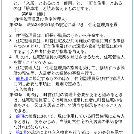
と、「入居」とあるのは「使用」と、「町営住宅」とある
のは「駐車場」と読み替えるものとする。
第6章
補則
(住宅監理員及び住宅管理人)
第62条
法第33条第1項の規定に基づき、住宅監理員を置
く。
2
住宅監理員は、町長が職員のうちから任命する。
3
住宅監理員は、町営住宅及び共同施設の管理に関する事務
をつかさどり、町営住宅及びその環境を良好な状況に維持
するよう入居者に必要な指導を与える。
4
町長は、住宅監理員の職務を補助させるため、住宅管理人
を置くことができる。
5
住宅管理人は、住宅監理員の指揮を受けて、修繕すべき箇
所の報告等、入居者との連絡の事務を行う。
6
前各項
に規定するもののほか、住宅監理員及び住宅管理人
に関し必要な事項は、規則で定める。
(立入検査)
第63条
町長は、町営住宅の管理上必要があると認めるとき
は、住宅監理員若しくは町長の指定した者に町営住宅の検
査をさせ、又は入居者に対して適当な指示をさせることが
できる。
2
前項
の検査において、現に使用している町営住宅に立ち入
るときは、あらかじめ、当該町営住宅の入居者の承諾を得
なければならない。
3
第1項
の規定により立入検査を行う者は、その身分を示す