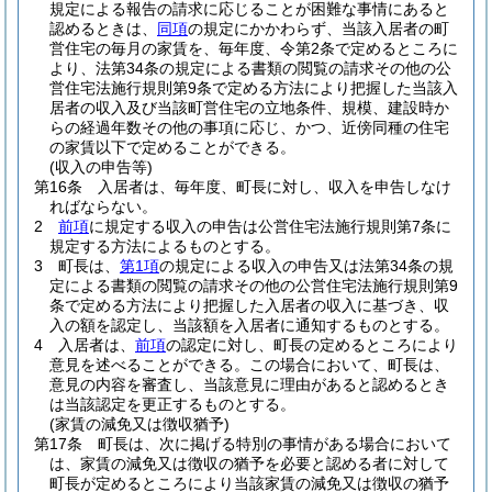
規定による報告の請求に応じることが困難な事情にあると
認めるときは、
同項
の規定にかかわらず、当該入居者の町
営住宅の毎月の家賃を、毎年度、令第2条で定めるところに
より、法第34条の規定による書類の閲覧の請求その他の公
営住宅法施行規則第9条で定める方法により把握した当該入
居者の収入及び当該町営住宅の立地条件、規模、建設時か
らの経過年数その他の事項に応じ、かつ、近傍同種の住宅
の家賃以下で定めることができる。
(収入の申告等)
第16条
入居者は、毎年度、町長に対し、収入を申告しなけ
ればならない。
2
前項
に規定する収入の申告は公営住宅法施行規則第7条に
規定する方法によるものとする。
3
町長は、
第1項
の規定による収入の申告又は法第34条の規
定による書類の閲覧の請求その他の公営住宅法施行規則第9
条で定める方法により把握した入居者の収入に基づき、収
入の額を認定し、当該額を入居者に通知するものとする。
4
入居者は、
前項
の認定に対し、町長の定めるところにより
意見を述べることができる。
この場合において、町長は、
意見の内容を審査し、当該意見に理由があると認めるとき
は当該認定を更正するものとする。
(家賃の減免又は徴収猶予)
第17条
町長は、次に掲げる特別の事情がある場合において
は、家賃の減免又は徴収の猶予を必要と認める者に対して
町長が定めるところにより当該家賃の減免又は徴収の猶予