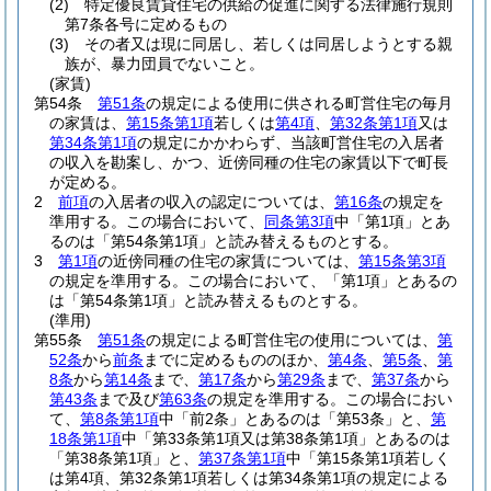
(2)
特定優良賃貸住宅の供給の促進に関する法律施行規則
第7条各号に定めるもの
(3)
その者又は現に同居し、若しくは同居しようとする親
族が、暴力団員でないこと。
(家賃)
第54条
第51条
の規定による使用に供される町営住宅の毎月
の家賃は、
第15条第1項
若しくは
第4項
、
第32条第1項
又は
第34条第1項
の規定にかかわらず、当該町営住宅の入居者
の収入を勘案し、かつ、近傍同種の住宅の家賃以下で町長
が定める。
2
前項
の入居者の収入の認定については、
第16条
の規定を
準用する。
この場合において、
同条第3項
中「第1項」とあ
るのは「第54条第1項」と読み替えるものとする。
3
第1項
の近傍同種の住宅の家賃については、
第15条第3項
の規定を準用する。
この場合において、「第1項」とあるの
は「第54条第1項」と読み替えるものとする。
(準用)
第55条
第51条
の規定による町営住宅の使用については、
第
52条
から
前条
までに定めるもののほか、
第4条
、
第5条
、
第
8条
から
第14条
まで、
第17条
から
第29条
まで、
第37条
から
第43条
まで及び
第63条
の規定を準用する。
この場合におい
て、
第8条第1項
中「前2条」とあるのは「第53条」と、
第
18条第1項
中「第33条第1項又は第38条第1項」とあるのは
「第38条第1項」と、
第37条第1項
中「第15条第1項若しく
は第4項、第32条第1項若しくは第34条第1項の規定による