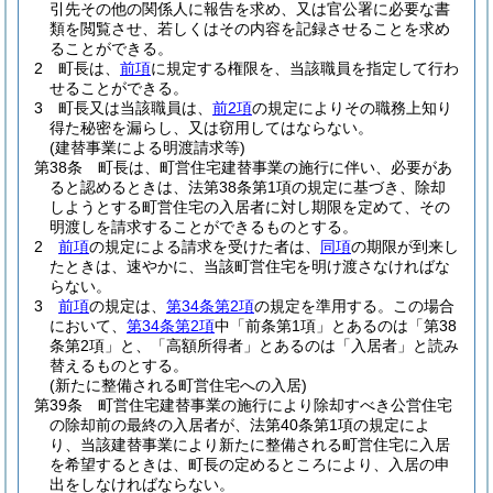
引先その他の関係人に報告を求め、又は官公署に必要な書
類を閲覧させ、若しくはその内容を記録させることを求め
ることができる。
2
町長は、
前項
に規定する権限を、当該職員を指定して行わ
せることができる。
3
町長又は当該職員は、
前2項
の規定によりその職務上知り
得た秘密を漏らし、又は窃用してはならない。
(建替事業による明渡請求等)
第38条
町長は、町営住宅建替事業の施行に伴い、必要があ
ると認めるときは、法第38条第1項の規定に基づき、除却
しようとする町営住宅の入居者に対し期限を定めて、その
明渡しを請求することができるものとする。
2
前項
の規定による請求を受けた者は、
同項
の期限が到来し
たときは、速やかに、当該町営住宅を明け渡さなければな
らない。
3
前項
の規定は、
第34条第2項
の規定を準用する。
この場合
において、
第34条第2項
中「前条第1項」とあるのは「第38
条第2項」と、「高額所得者」とあるのは「入居者」と読み
替えるものとする。
(新たに整備される町営住宅への入居)
第39条
町営住宅建替事業の施行により除却すべき公営住宅
の除却前の最終の入居者が、法第40条第1項の規定によ
り、当該建替事業により新たに整備される町営住宅に入居
を希望するときは、町長の定めるところにより、入居の申
出をしなければならない。