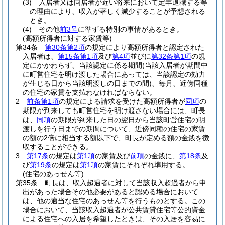
(3)
入居者又は同居者が近い将来において定年退職する等
の理由により、収入が著しく減少することが予想される
とき。
(4)
その他
前3号
に準ずる特別の事情があるとき。
(高額所得者に対する家賃等)
第34条
第30条第2項
の規定により高額所得者と認定された
入居者は、
第15条第1項
及び
第4項
並びに
第32条第1項
の規
定にかかわらず、当該認定に係る期間
(当該入居者が期間中
に町営住宅を明け渡した場合にあっては、当該認定の効力
が生じる日から当該明渡しの日までの間)
、毎月、近傍同種
の住宅の家賃を支払わなければならない。
2
前条第1項
の規定による請求を受けた高額所得者が
同項
の
期限が到来しても町営住宅を明け渡さない場合には、町長
は、
同項
の期限が到来した日の翌日から当該町営住宅の明
渡しを行う日までの期間について、近傍同種の住宅の家賃
の額の2倍に相当する額以下で、町長が定める額の金銭を徴
収することができる。
3
第17条
の規定は
第1項
の家賃及び
前項
の金銭に、
第18条
及
び
第19条
の規定は
第1項
の家賃にそれぞれ準用する。
(住宅のあっせん等)
第35条
町長は、収入超過者に対して当該収入超過者から申
出があった場合その他必要があると認める場合において
は、他の適当な住宅のあっせん等を行うものとする。
この
場合において、当該収入超過者が公共賃貸住宅等公的資金
による住宅への入居を希望したときは、その入居を容易に