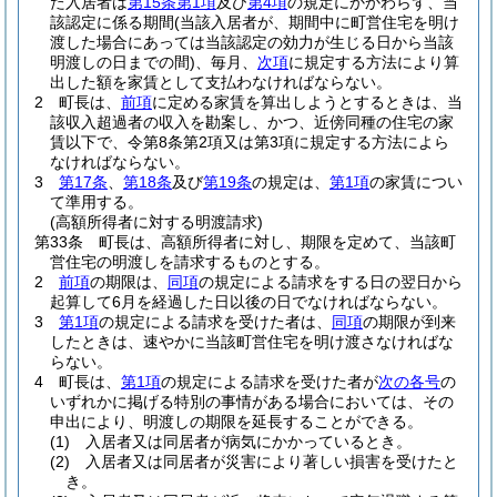
た入居者は
第15条第1項
及び
第4項
の規定にかかわらず、当
該認定に係る期間
(当該入居者が、期間中に町営住宅を明け
渡した場合にあっては当該認定の効力が生じる日から当該
明渡しの日までの間)
、毎月、
次項
に規定する方法により算
出した額を家賃として支払わなければならない。
2
町長は、
前項
に定める家賃を算出しようとするときは、当
該収入超過者の収入を勘案し、かつ、近傍同種の住宅の家
賃以下で、令第8条第2項又は第3項に規定する方法によら
なければならない。
3
第17条
、
第18条
及び
第19条
の規定は、
第1項
の家賃につい
て準用する。
(高額所得者に対する明渡請求)
第33条
町長は、高額所得者に対し、期限を定めて、当該町
営住宅の明渡しを請求するものとする。
2
前項
の期限は、
同項
の規定による請求をする日の翌日から
起算して6月を経過した日以後の日でなければならない。
3
第1項
の規定による請求を受けた者は、
同項
の期限が到来
したときは、速やかに当該町営住宅を明け渡さなければな
らない。
4
町長は、
第1項
の規定による請求を受けた者が
次の各号
の
いずれかに掲げる特別の事情がある場合においては、その
申出により、明渡しの期限を延長することができる。
(1)
入居者又は同居者が病気にかかっているとき。
(2)
入居者又は同居者が災害により著しい損害を受けたと
き。