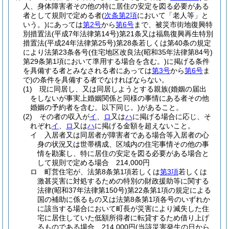
人、身体障害者その他の特に居住の安定を図る必要がある
者として規則で定める者
(
次条第2項
において「老人等」と
いう。)
にあっては
第2号
から
第6号
まで、被災市街地復興特
別措置法
(平成7年法律第14号)
第21条又は福島復興再生特別
措置法
(平成24年法律第25号)
第28条若しくは第40条の規定
により法第23条各号
(住宅地区改良法
(昭和35年法律第84号)
第29条第1項において準用する場合を含む。)
に掲げる条件
を具備する者とみなされる者にあっては
第3号
から
第6号
ま
で)
の条件を具備する者でなければならない。
(1)
現に同居し、又は同居しようとする親族
(婚姻の届出
をしないが事実上婚姻関係と同様の事情にある者その他
婚姻の予約者を含む。以下同じ。)
があること。
(2)
その者の収入が
イ
、
ロ
又は
ハ
に掲げる場合に応じ、そ
れぞれ
イ
、
ロ
又は
ハ
に掲げる金額を超えないこと。
イ
入居者又は同居者が障害者である場合等入居者の心
身の状況又は世帯構成、区域内の住宅事情その他の事
情を勘案し、特に居住の安定を図る必要がある場合と
して規則で定める場合 214,000円
ロ
町営住宅が、法第8条第1項若しくは
第3項
若しくは
激甚災害に対処するための特別の財政援助等に関する
法律
(昭和37年法律第150号)
第22条第1項の規定による
国の補助に係るもの又は法第8条第1項各号のいずれか
に該当する場合において町長が災害により滅失した住
宅に居住していた低額所得者に転貸するため借り上げ
るものである場合 214,000円
(当該災害発生の日から