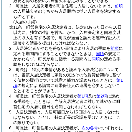
必要と認める数の入居補欠者を定めることができる。
2
町長は、入居決定者が町営住宅に入居しないときは、
前項
の入居補欠者のうちから入居順位に従い入居者を決定する
ものとする。
(入居の手続)
第11条
町営住宅の入居決定者は、決定のあった日から10日
以内に、独立の生計を営み、かつ、入居決定者と同程度以
上の収入を有する者で、町長が適当と認める連帯保証人の
連署する請書を提出しなければならない。
2
入居決定者がやむを得ない事情により入居の手続を
前項
に
定める期間内にすることができないときは、
同項
の規定に
かかわらず、町長が別に指示する期間内に
同項
の定める手
続をしなければならない。
3
町長は、特別の事情があると認める入居決定者について
は、当該入居決定者に家賃の支払その他賃貸借契約に基づ
く債務の履行について誠意と能力が認められるときは、
第1
項
の規定による請書に連帯保証人の連署を必要としないこ
ととすることができる。
4
町長は、町営住宅の入居決定者が
第1項
又は
第2項
に定め
る手続をしたときは、当該入居決定者に対して速やかに町
営住宅の入居可能日を通知しなければならない。
5
入居決定者は、入居可能日から15日以内に入居しなけれ
ばならない。
ただし、特に町長の承認を受けたときは、こ
の限りでない。
6
町長は、町営住宅の入居決定者が、
次の各号
のいずれかに