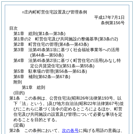
○庄内町町営住宅設置及び管理条例
平成17年7月1日
条例第156号
目次
第1章
総則
(第1条―第3条)
第1章の2
町営住宅及び共同施設の整備基準
(第3条の2)
第2章
町営住宅の管理
(第4条―第43条)
第3章
法第45条第1項に基づく社会福祉事業等への活用
(第44条―第50条)
第4章
法第45条第2項に基づく町営住宅の活用(みなし特
定公共賃貸住宅)
(第51条―第55条)
第5章
駐車場の管理
(第56条―第61条)
第6章
補則
(第62条―第67条)
附則
第1章
総則
(目的)
第1条
この条例は、公営住宅法
(昭和26年法律第193号。以
下「法」という。)
及び地方自治法
(昭和22年法律第67号)
並
びにこれらに基づく法令の定めるところによるほか、町営
住宅及び共同施設の設置及び管理について必要な事項を定
めることを目的とする。
(定義)
第2条
この条例において、
次の各号
に掲げる用語の意義は、