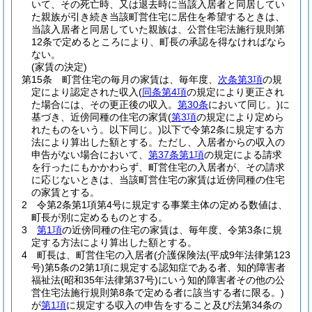
いて、その死亡時、又は退去時に当該入居者と同居してい
た親族が引き続き当該町営住宅に居住を希望するときは、
当該入居者と同居していた親族は、公営住宅法施行規則第
12条で定めるところにより、町長の承認を得なければなら
ない。
(家賃の決定)
第15条
町営住宅の毎月の家賃は、毎年度、
次条第3項
の規
定により認定された収入
(
同条第4項
の規定により更正され
た場合には、その更正後の収入。
第30条
において同じ。)
に
基づき、近傍同種の住宅の家賃
(
第3項
の規定により定めら
れたものをいう。以下同じ。)
以下で令第2条に規定する方
法により算出した額とする。
ただし、入居者からの収入の
申告がない場合において、
第37条第1項
の規定による請求
を行ったにもかかわらず、町営住宅の入居者が、その請求
に応じないときは、当該町営住宅の家賃は近傍同種の住宅
の家賃とする。
2
令第2条第1項第4号に規定する事業主体の定める数値は、
町長が別に定めるものとする。
3
第1項
の近傍同種の住宅の家賃は、毎年度、令第3条に規
定する方法により算出した額とする。
4
町長は、町営住宅の入居者
(介護保険法
(平成9年法律第123
号)
第5条の2第1項に規定する認知症である者、知的障害者
福祉法
(昭和35年法律第37号)
にいう知的障害者その他の公
営住宅法施行規則第8条で定める者に該当する者に限る。)
が
第1項
に規定する収入の申告をすること及び法第34条の