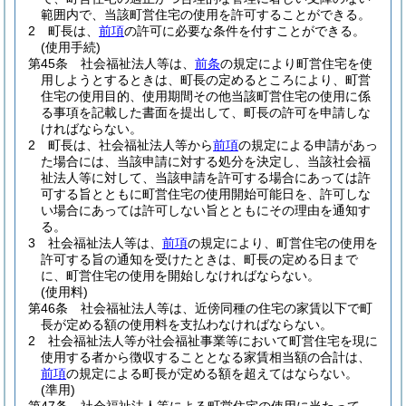
範囲内で、当該町営住宅の使用を許可することができる。
2
町長は、
前項
の許可に必要な条件を付すことができる。
(使用手続)
第45条
社会福祉法人等は、
前条
の規定により町営住宅を使
用しようとするときは、町長の定めるところにより、町営
住宅の使用目的、使用期間その他当該町営住宅の使用に係
る事項を記載した書面を提出して、町長の許可を申請しな
ければならない。
2
町長は、社会福祉法人等から
前項
の規定による申請があっ
た場合には、当該申請に対する処分を決定し、当該社会福
祉法人等に対して、当該申請を許可する場合にあっては許
可する旨とともに町営住宅の使用開始可能日を、許可しな
い場合にあっては許可しない旨とともにその理由を通知す
る。
3
社会福祉法人等は、
前項
の規定により、町営住宅の使用を
許可する旨の通知を受けたときは、町長の定める日まで
に、町営住宅の使用を開始しなければならない。
(使用料)
第46条
社会福祉法人等は、近傍同種の住宅の家賃以下で町
長が定める額の使用料を支払わなければならない。
2
社会福祉法人等が社会福祉事業等において町営住宅を現に
使用する者から徴収することとなる家賃相当額の合計は、
前項
の規定による町長が定める額を超えてはならない。
(準用)