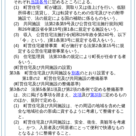
それぞれ
当該各号
に定めるところによる。
(1)
町営住宅 町が建設、買取り又は借上げを行い、低額
所得者に賃貸し、又は転貸するための住宅及びその附帯
施設で、法の規定による国の補助に係るものをいう。
(2)
共同施設 法第2条第9号及び公営住宅法施行規則
(昭
和26年建設省令第19号)
第1条に規定する施設をいう。
(3)
収入 公営住宅法施行令
(昭和26年政令第240号。以下
「令」という。)
第1条第3号に規定する収入をいう。
(4)
町営住宅建替事業 町が施行する法第2条第15号に規
定する公営住宅建替事業をいう。
(5)
住宅監理員 法第33条の規定により町長が任命する者
をいう。
(町営住宅及び共同施設の設置)
第3条
町営住宅及び共同施設を
別表
のとおり設置する。
第1章の2
町営住宅及び共同施設の整備基準
(町営住宅及び共同施設の整備基準)
第3条の2
法第5条第1項及び第2項の条例で定める整備基準
は、次に掲げる事項を踏まえ、
次項
及び
第3項
に定めるもの
のほか、規則で定める。
(1)
町営住宅及び共同施設は、その周辺の地域を含めた健
全な地域社会の形成に資するように考慮して整備するこ
と。
(2)
町営住宅及び共同施設は、安全、衛生、美観等を考慮
し、かつ、入居者及び同居者にとって便利で快適なもの
となるように整備すること。