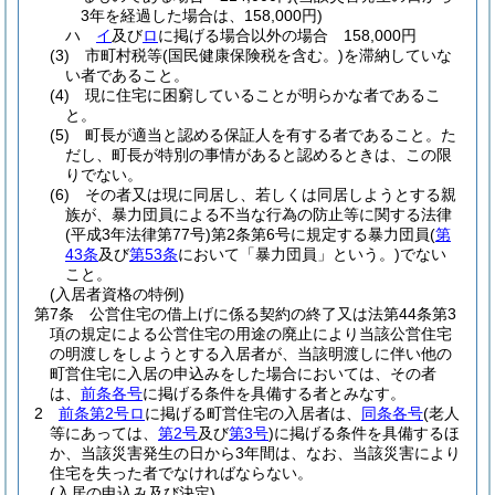
3年を経過した場合は、158,000円)
ハ
イ
及び
ロ
に掲げる場合以外の場合 158,000円
(3)
市町村税等
(国民健康保険税を含む。)
を滞納していな
い者であること。
(4)
現に住宅に困窮していることが明らかな者であるこ
と。
(5)
町長が適当と認める保証人を有する者であること。
た
だし、町長が特別の事情があると認めるときは、この限
りでない。
(6)
その者又は現に同居し、若しくは同居しようとする親
族が、暴力団員による不当な行為の防止等に関する法律
(平成3年法律第77号)
第2条第6号に規定する暴力団員
(
第
43条
及び
第53条
において「暴力団員」という。)
でない
こと。
(入居者資格の特例)
第7条
公営住宅の借上げに係る契約の終了又は法第44条第3
項の規定による公営住宅の用途の廃止により当該公営住宅
の明渡しをしようとする入居者が、当該明渡しに伴い他の
町営住宅に入居の申込みをした場合においては、その者
は、
前条各号
に掲げる条件を具備する者とみなす。
2
前条第2号ロ
に掲げる町営住宅の入居者は、
同条各号
(老人
等にあっては、
第2号
及び
第3号
)
に掲げる条件を具備するほ
か、当該災害発生の日から3年間は、なお、当該災害により
住宅を失った者でなければならない。
(入居の申込み及び決定)