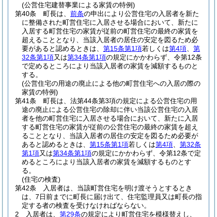
(公営住宅建替事業による家賃の特例)
第40条
町長は、
前条
の申出により公営住宅の入居者を新た
に整備された町営住宅に入居させる場合において、新たに
入居する町営住宅の家賃が従前の町営住宅の最終の家賃を
超えることとなり、当該入居者の居住の安定を図るため必
要があると認めるときは、
第15条第1項
若しくは
第4項
、
第
32条第1項
又は
第34条第1項
の規定にかかわらず、令第12条
で定めるところにより当該入居者の家賃を減額するものと
する。
(公営住宅の用途の廃止による他の町営住宅への入居の際の
家賃の特例)
第41条
町長は、法第44条第3項の規定による公営住宅の用
途の廃止による公営住宅の除却に伴い当該公営住宅の入居
者を他の町営住宅に入居させる場合において、新たに入居
する町営住宅の家賃が従前の公営住宅の最終の家賃を超え
ることとなり、当該入居者の居住の安定を図るため必要が
あると認めるときは、
第15条第1項
若しくは
第4項
、
第32条
第1項
又は
第34条第1項
の規定にかかわらず、令第12条で定
めるところにより当該入居者の家賃を減額するものとす
る。
(住宅の検査)
第42条
入居者は、当該町営住宅を明け渡そうとするとき
は、7日前までに町長に届け出て、住宅監理員又は町長の指
定する者の検査を受けなければならない。
2
入居者は、
第29条
の規定により町営住宅を模様替えし、