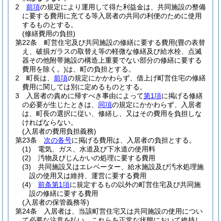
2
前項
の規定により運用して得た利益金は、共同施設の整備
に要する費用に充てる等入居者の共同の利便のために使用
するものとする。
(修繕費用の負担)
第22条
町営住宅及び共同施設の修繕に要する費用
(畳の表替
え、破損ガラスの取替え等の軽微な修繕及び給水栓、点滅
器その他附帯施設の構造上重要でない部分の修繕に要する
費用を除く。)
は、町の負担とする。
2
町長は、
前項
の規定にかかわらず、借上げ町営住宅の修繕
費用に関しては別に定めるものとする。
3
入居者の責めに帰すべき事由によって
第1項
に掲げる修繕
の必要が生じたときは、
同項
の規定にかかわらず、入居者
は、町長の選択に従い、修繕し、又はその費用を負担しな
ければならない。
(入居者の費用負担義務)
第23条
次の各号
に掲げる費用は、入居者の負担とする。
(1)
電気、ガス、水道及び下水道の使用料
(2)
汚物及びじんかいの処理に要する費用
(3)
共同施設又はエレベーター、給水施設及び汚水処理施
設の使用又は維持、運営に要する費用
(4)
前条第1項
に規定するもの以外の町営住宅及び共同施
設の修繕に要する費用
(入居者の保管義務等)
第24条
入居者は、当該町営住宅又は共同施設の使用につい
て必要な注意を払い、これらを正常な状態において維持し