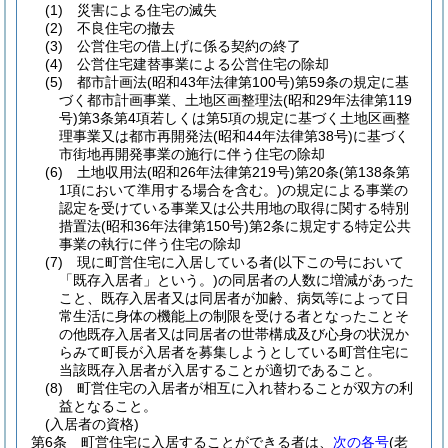
(1)
災害による住宅の滅失
(2)
不良住宅の撤去
(3)
公営住宅の借上げに係る契約の終了
(4)
公営住宅建替事業による公営住宅の除却
(5)
都市計画法
(昭和43年法律第100号)
第59条の規定に基
づく都市計画事業、土地区画整理法
(昭和29年法律第119
号)
第3条第4項若しくは第5項の規定に基づく土地区画整
理事業又は都市再開発法
(昭和44年法律第38号)
に基づく
市街地再開発事業の施行に伴う住宅の除却
(6)
土地収用法
(昭和26年法律第219号)
第20条
(第138条第
1項において準用する場合を含む。)
の規定による事業の
認定を受けている事業又は公共用地の取得に関する特別
措置法
(昭和36年法律第150号)
第2条に規定する特定公共
事業の執行に伴う住宅の除却
(7)
現に町営住宅に入居している者
(以下この号において
「既存入居者」という。)
の同居者の人数に増減があった
こと、既存入居者又は同居者が加齢、病気等によって日
常生活に身体の機能上の制限を受ける者となったことそ
の他既存入居者又は同居者の世帯構成及び心身の状況か
らみて町長が入居者を募集しようとしている町営住宅に
当該既存入居者が入居することが適切であること。
(8)
町営住宅の入居者が相互に入れ替わることが双方の利
益となること。
(入居者の資格)
第6条
町営住宅に入居することができる者は、
次の各号
(老