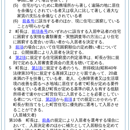
事由に基づく場合を除く。)
(5)
住宅がないために勤務場所から著しく遠隔の地に居住
を余儀なくされている者又は収入に比して著しく過大な
家賃の支払を余儀なくされている者
(6)
前各号
に該当する者のほか、現に住宅に困窮している
ことが明らかな者
2
町長は、
前項各号
のいずれかに該当する入居申込者の住宅
に困窮する実情を書類審査・実態調査等の方法により住宅
に困窮する度合いが高い者から入居者を決定する。
3
前項
の場合において住宅困窮順位の定め難い者について
は、公開抽選により入居者を決定する。
4
第2項
に規定する住宅困窮度の判定基準は、町長が別に規
則で定める入居審査委員会の意見を聴いて定める。
5
町長は、
第1項
に規定する者のうち、所得税法
(昭和40年
法律第33号)
に規定する寡婦又はひとり親であって、20歳
未満の子を扶養している者、老人、心身障害者又は生活環
境の改善を図るべき地域に居住する者で町長が定める要件
を備えている者及び町長が定める基準の収入を有する低額
所得者で速やかに町営住宅に入居することを必要としてい
る者については、
第2項
から
前項
までの規定にかかわらず、
町長が割当てをした町営住宅に優先的に選考して入居させ
ることができる。
(入居補欠者)
第10条
町長は、
前条
の規定により入居者を選考する場合に
おいて、入居決定者のほかに補欠として入居順位を定めて