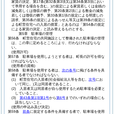
家賃の決定、第17条
(第32条第3項又は第34条第3項におい
て準用する場合を含む。)
の規定による家賃若しくは金銭の
減免若しくは徴収の猶予、第20条第2項による敷金の減免
若しくは徴収の猶予、第33条第1項の規定による明渡しの
請求、第35条の規定によるあっせん等又は第39条の規定に
よる町営住宅への入居の措置」とあるのは「第54条の規定
による家賃の決定」と読み替えるものとする。
第5章
駐車場の管理
第56条
町営住宅の共同施設として整備された駐車場の管理
は、この章に定めるところにより、行わなければならな
い。
(使用許可)
第57条
駐車場を使用しようとする者は、町長の許可を得な
ければならない。
(使用者の資格)
第58条
駐車場を使用する者は、
次の各号
に掲げる条件を具
備する者でなければならない。
(1)
町営住宅の入居者
(社会福祉法人等を含む。
次号
にお
いて同じ。)
又は同居者であること。
(2)
入居者又は同居者が自ら使用するため駐車場を必要と
していること。
(3)
第43条第1項第1号
から
第6号
までのいずれの場合にも
該当しないこと。
(使用の申込み及び決定)
第59条
前条
に規定する条件を具備する者で、駐車場を使用