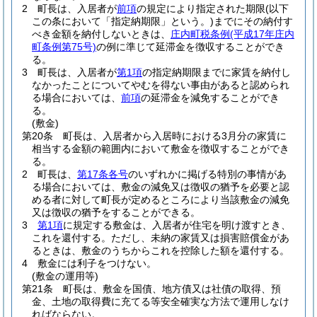
2
町長は、入居者が
前項
の規定により指定された期限
(以下
この条において「指定納期限」という。)
までにその納付す
べき金額を納付しないときは、
庄内町税条例
(平成17年庄内
町条例第75号)
の例に準じて延滞金を徴収することができ
る。
3
町長は、入居者が
第1項
の指定納期限までに家賃を納付し
なかったことについてやむを得ない事由があると認められ
る場合においては、
前項
の延滞金を減免することができ
る。
(敷金)
第20条
町長は、入居者から入居時における3月分の家賃に
相当する金額の範囲内において敷金を徴収することができ
る。
2
町長は、
第17条各号
のいずれかに掲げる特別の事情があ
る場合においては、敷金の減免又は徴収の猶予を必要と認
める者に対して町長が定めるところにより当該敷金の減免
又は徴収の猶予をすることができる。
3
第1項
に規定する敷金は、入居者が住宅を明け渡すとき、
これを還付する。
ただし、未納の家賃又は損害賠償金があ
るときは、敷金のうちからこれを控除した額を還付する。
4
敷金には利子をつけない。
(敷金の運用等)
第21条
町長は、敷金を国債、地方債又は社債の取得、預
金、土地の取得費に充てる等安全確実な方法で運用しなけ
ればならない。