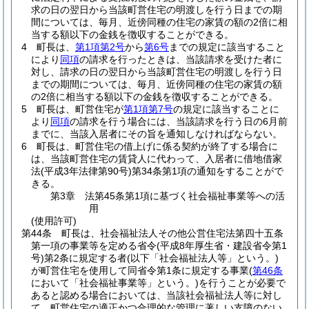
求の日の翌日から当該町営住宅の明渡しを行う日までの期
間については、毎月、近傍同種の住宅の家賃の額の2倍に相
当する額以下の金銭を徴収することができる。
4
町長は、
第1項第2号
から
第6号
までの規定に該当すること
により
同項
の請求を行ったときは、当該請求を受けた者に
対し、請求の日の翌日から当該町営住宅の明渡しを行う日
までの期間については、毎月、近傍同種の住宅の家賃の額
の2倍に相当する額以下の金銭を徴収することができる。
5
町長は、町営住宅が
第1項第7号
の規定に該当することに
より
同項
の請求を行う場合には、当該請求を行う日の6月前
までに、当該入居者にその旨を通知しなければならない。
6
町長は、町営住宅の借上げに係る契約が終了する場合に
は、当該町営住宅の賃貸人に代わって、入居者に借地借家
法
(平成3年法律第90号)
第34条第1項の通知をすることがで
きる。
第3章
法第45条第1項に基づく社会福祉事業等への活
用
(使用許可)
第44条
町長は、社会福祉法人その他公営住宅法第四十五条
第一項の事業等を定める省令
(平成8年厚生省・建設省令第1
号)
第2条に規定する者
(以下「社会福祉法人等」という。)
が町営住宅を使用して同省令第1条に規定する事業
(
第46条
において「社会福祉事業等」という。)
を行うことが必要で
あると認める場合においては、当該社会福祉法人等に対し
て、町営住宅の適正かつ合理的な管理に著しい支障のない