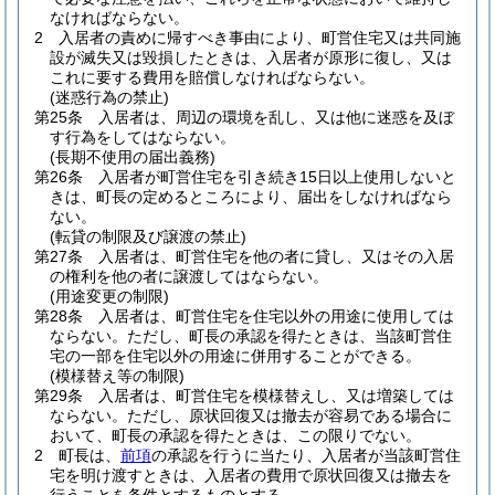
なければならない。
2
入居者の責めに帰すべき事由により、町営住宅又は共同施
設が滅失又は毀損したときは、入居者が原形に復し、又は
これに要する費用を賠償しなければならない。
(迷惑行為の禁止)
第25条
入居者は、周辺の環境を乱し、又は他に迷惑を及ぼ
す行為をしてはならない。
(長期不使用の届出義務)
第26条
入居者が町営住宅を引き続き15日以上使用しないと
きは、町長の定めるところにより、届出をしなければなら
ない。
(転貸の制限及び譲渡の禁止)
第27条
入居者は、町営住宅を他の者に貸し、又はその入居
の権利を他の者に譲渡してはならない。
(用途変更の制限)
第28条
入居者は、町営住宅を住宅以外の用途に使用しては
ならない。
ただし、町長の承認を得たときは、当該町営住
宅の一部を住宅以外の用途に併用することができる。
(模様替え等の制限)
第29条
入居者は、町営住宅を模様替えし、又は増築しては
ならない。
ただし、原状回復又は撤去が容易である場合に
おいて、町長の承認を得たときは、この限りでない。
2
町長は、
前項
の承認を行うに当たり、入居者が当該町営住
宅を明け渡すときは、入居者の費用で原状回復又は撤去を