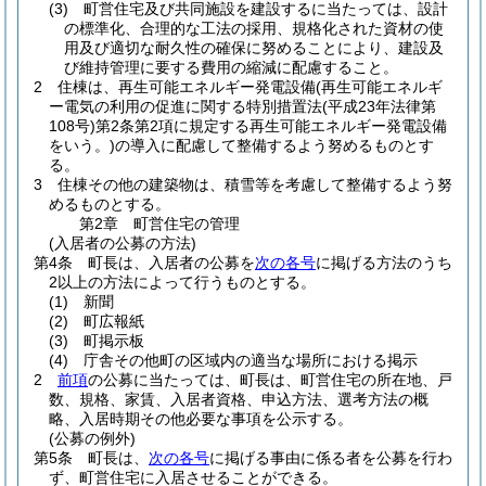
(3)
町営住宅及び共同施設を建設するに当たっては、設計
の標準化、合理的な工法の採用、規格化された資材の使
用及び適切な耐久性の確保に努めることにより、建設及
び維持管理に要する費用の縮減に配慮すること。
2
住棟は、再生可能エネルギー発電設備
(再生可能エネルギ
ー電気の利用の促進に関する特別措置法
(平成23年法律第
108号)
第2条第2項に規定する再生可能エネルギー発電設備
をいう。)
の導入に配慮して整備するよう努めるものとす
る。
3
住棟その他の建築物は、積雪等を考慮して整備するよう努
めるものとする。
第2章
町営住宅の管理
(入居者の公募の方法)
第4条
町長は、入居者の公募を
次の各号
に掲げる方法のうち
2以上の方法によって行うものとする。
(1)
新聞
(2)
町広報紙
(3)
町掲示板
(4)
庁舎その他町の区域内の適当な場所における掲示
2
前項
の公募に当たっては、町長は、町営住宅の所在地、戸
数、規格、家賃、入居者資格、申込方法、選考方法の概
略、入居時期その他必要な事項を公示する。
(公募の例外)
第5条
町長は、
次の各号
に掲げる事由に係る者を公募を行わ
ず、町営住宅に入居させることができる。