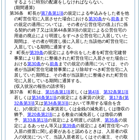
するように特別の配慮をしなければならない。
(期間通算)
第36条
町長が
第7条第1項
の規定による申込みをした者を他
の町営住宅に入居させた場合における
第30条
から
前条
まで
の規定の適用については、その者が公営住宅の借上げに係
る契約の終了又は法第44条第3項の規定による公営住宅の
用途の廃止により明渡しをすべき公営住宅に入居していた
期間は、その者が明渡し後に入居した当該他の町営住宅に
入居している期間に通算する。
2
町長が
第39条
の規定による申出をした者を町営住宅建替
事業により新たに整備された町営住宅に入居させた場合に
おける
第30条
から
前条
までの規定の適用については、その
者が当該町営住宅建替事業により除却すべき町営住宅に入
居していた期間は、その者が当該新たに整備された町営住
宅に入居している期間に通算する。
(収入状況の報告の請求等)
第37条
町長は、
第15条第1項
若しくは
第4項
、
第32条第1項
若しくは
第34条第1項
の規定による家賃の決定、
第17条
(
第
32条第3項
又は
第34条第3項
において準用する場合を含
む。)
の規定による家賃若しくは金銭の減免若しくは徴収の
猶予、
第20条第2項
による敷金の減免若しくは徴収の猶
予、
第33条第1項
の規定による明渡しの請求、
第35条
の規
定によるあっせん等又は
第39条
の規定による町営住宅への
入居の措置に関し必要があると認めるときは、入居者の収
入の状況について、当該入居者若しくはその雇主、その取