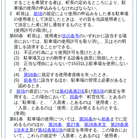
することを希望する者は、町長の定めるところにより、駐
車場の使用の申込みをしなければならない。
2
町長は、
前項
の規定により使用の申込みをした者を駐車場
の使用者として決定したときは、その旨を当該使用者とし
て決定した者に対し通知するものとする。
(使用許可の取消し)
第60条
町長は、使用者が
次の各号
のいずれかに該当する場
合においては、駐車場の使用許可を取り消し、又はその明
渡しを請求することができる。
(1)
不正の行為により使用許可を受けたとき。
(2)
駐車場又はその附帯する設備を故意に毀損したとき。
(3)
正当な理由によらないで15日以上駐車場を使用しない
とき。
(4)
第58条
に規定する使用者資格を失ったとき。
(5)
前各号
に該当するほか、駐車場の管理上必要があると
認めるとき。
2
前項
の規定については
第43条第2項
及び
第5項
の規定を準
用する。
この場合において、
同条
中「町営住宅」とあるの
は「駐車場」と、「入居者」とあるのは「使用者」と、
「入居」とあるのは「使用」と読み替えるものとする。
(準用)
第61条
駐車場の使用については、
第56条
から
前条
までに定
めるもののほか、
第26条
、
第27条
、
第28条本文
、
第29条第
1項本文
及び
第42条第1項
の規定を準用する。
この場合にお
いて、これらの規定中「入居者」とあるのは「使用者」