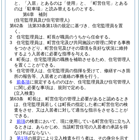
と、「入居」とあるのは「使用」と、「町営住宅」とある
のは「駐車場」と読み替えるものとする。
第6章
補則
(住宅監理員及び住宅管理人)
第62条
法第33条第1項の規定に基づき、住宅監理員を置
く。
2
住宅監理員は、町長が職員のうちから任命する。
3
住宅監理員は、町営住宅及び共同施設の管理に関する事務
をつかさどり、町営住宅及びその環境を良好な状況に維持
するよう入居者に必要な指導を与える。
4
町長は、住宅監理員の職務を補助させるため、住宅管理人
を置くことができる。
5
住宅管理人は、住宅監理員の指揮を受けて、修繕すべき箇
所の報告等、入居者との連絡の事務を行う。
6
前各項
に規定するもののほか、住宅監理員及び住宅管理人
に関し必要な事項は、規則で定める。
(立入検査)
第63条
町長は、町営住宅の管理上必要があると認めるとき
は、住宅監理員若しくは町長の指定した者に町営住宅の検
査をさせ、又は入居者に対して適当な指示をさせることが
できる。
2
前項
の検査において、現に使用している町営住宅に立ち入
るときは、あらかじめ、当該町営住宅の入居者の承諾を得
なければならない。
3
第1項
の規定により立入検査を行う者は、その身分を示す