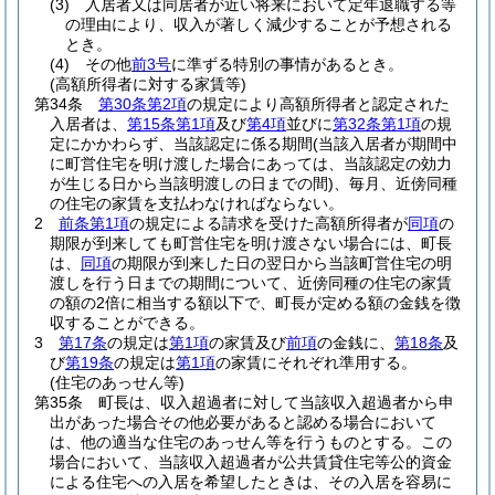
(3)
入居者又は同居者が近い将来において定年退職する等
の理由により、収入が著しく減少することが予想される
とき。
(4)
その他
前3号
に準ずる特別の事情があるとき。
(高額所得者に対する家賃等)
第34条
第30条第2項
の規定により高額所得者と認定された
入居者は、
第15条第1項
及び
第4項
並びに
第32条第1項
の規
定にかかわらず、当該認定に係る期間
(当該入居者が期間中
に町営住宅を明け渡した場合にあっては、当該認定の効力
が生じる日から当該明渡しの日までの間)
、毎月、近傍同種
の住宅の家賃を支払わなければならない。
2
前条第1項
の規定による請求を受けた高額所得者が
同項
の
期限が到来しても町営住宅を明け渡さない場合には、町長
は、
同項
の期限が到来した日の翌日から当該町営住宅の明
渡しを行う日までの期間について、近傍同種の住宅の家賃
の額の2倍に相当する額以下で、町長が定める額の金銭を徴
収することができる。
3
第17条
の規定は
第1項
の家賃及び
前項
の金銭に、
第18条
及
び
第19条
の規定は
第1項
の家賃にそれぞれ準用する。
(住宅のあっせん等)
第35条
町長は、収入超過者に対して当該収入超過者から申
出があった場合その他必要があると認める場合において
は、他の適当な住宅のあっせん等を行うものとする。
この
場合において、当該収入超過者が公共賃貸住宅等公的資金
による住宅への入居を希望したときは、その入居を容易に