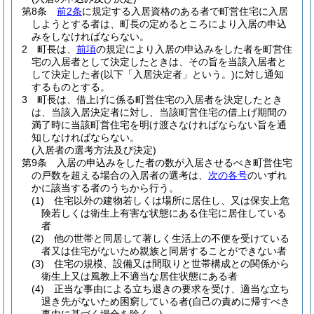
第8条
前2条
に規定する入居資格のある者で町営住宅に入居
しようとする者は、町長の定めるところにより入居の申込
みをしなければならない。
2
町長は、
前項
の規定により入居の申込みをした者を町営住
宅の入居者として決定したときは、その旨を当該入居者と
して決定した者
(以下「入居決定者」という。)
に対し通知
するものとする。
3
町長は、借上げに係る町営住宅の入居者を決定したとき
は、当該入居決定者に対し、当該町営住宅の借上げ期間の
満了時に当該町営住宅を明け渡さなければならない旨を通
知しなければならない。
(入居者の選考方法及び決定)
第9条
入居の申込みをした者の数が入居させるべき町営住宅
の戸数を超える場合の入居者の選考は、
次の各号
のいずれ
かに該当する者のうちから行う。
(1)
住宅以外の建物若しくは場所に居住し、又は保安上危
険若しくは衛生上有害な状態にある住宅に居住している
者
(2)
他の世帯と同居して著しく生活上の不便を受けている
者又は住宅がないため親族と同居することができない者
(3)
住宅の規模、設備又は間取りと世帯構成との関係から
衛生上又は風教上不適当な居住状態にある者
(4)
正当な事由による立ち退きの要求を受け、適当な立ち
退き先がないため困窮している者
(自己の責めに帰すべき