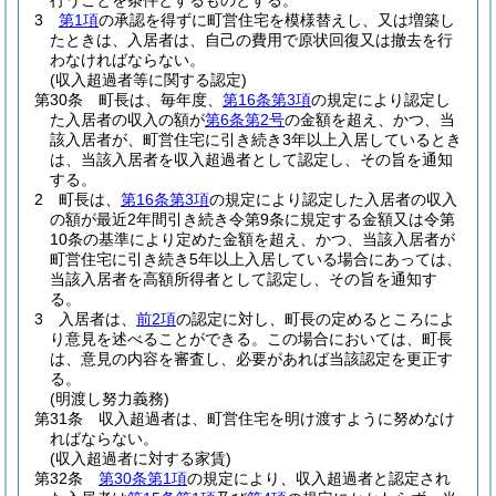
行うことを条件とするものとする。
3
第1項
の承認を得ずに町営住宅を模様替えし、又は増築し
たときは、入居者は、自己の費用で原状回復又は撤去を行
わなければならない。
(収入超過者等に関する認定)
第30条
町長は、毎年度、
第16条第3項
の規定により認定し
た入居者の収入の額が
第6条第2号
の金額を超え、かつ、当
該入居者が、町営住宅に引き続き3年以上入居しているとき
は、当該入居者を収入超過者として認定し、その旨を通知
する。
2
町長は、
第16条第3項
の規定により認定した入居者の収入
の額が最近2年間引き続き令第9条に規定する金額又は令第
10条の基準により定めた金額を超え、かつ、当該入居者が
町営住宅に引き続き5年以上入居している場合にあっては、
当該入居者を高額所得者として認定し、その旨を通知す
る。
3
入居者は、
前2項
の認定に対し、町長の定めるところによ
り意見を述べることができる。
この場合においては、町長
は、意見の内容を審査し、必要があれば当該認定を更正す
る。
(明渡し努力義務)
第31条
収入超過者は、町営住宅を明け渡すように努めなけ
ればならない。
(収入超過者に対する家賃)
第32条
第30条第1項
の規定により、収入超過者と認定され