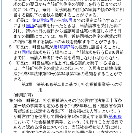
求の日の翌日から当該町営住宅の明渡しを行う日までの期
間については、毎月、近傍同種の住宅の家賃の額の2倍に相
当する額以下の金銭を徴収することができる。
4
町長は、
第1項第2号
から
第6号
までの規定に該当すること
により
同項
の請求を行ったときは、当該請求を受けた者に
対し、請求の日の翌日から当該町営住宅の明渡しを行う日
までの期間については、毎月、近傍同種の住宅の家賃の額
の2倍に相当する額以下の金銭を徴収することができる。
5
町長は、町営住宅が
第1項第7号
の規定に該当することに
より
同項
の請求を行う場合には、当該請求を行う日の6月前
までに、当該入居者にその旨を通知しなければならない。
6
町長は、町営住宅の借上げに係る契約が終了する場合に
は、当該町営住宅の賃貸人に代わって、入居者に借地借家
法
(平成3年法律第90号)
第34条第1項の通知をすることがで
きる。
第3章
法第45条第1項に基づく社会福祉事業等への活
用
(使用許可)
第44条
町長は、社会福祉法人その他公営住宅法第四十五条
第一項の事業等を定める省令
(平成8年厚生省・建設省令第1
号)
第2条に規定する者
(以下「社会福祉法人等」という。)
が町営住宅を使用して同省令第1条に規定する事業
(
第46条
において「社会福祉事業等」という。)
を行うことが必要で
あると認める場合においては、当該社会福祉法人等に対し
て、町営住宅の適正かつ合理的な管理に著しい支障のない