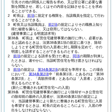
引先その他の関係人に報告を求め、又は官公署に必要な書
類を閲覧させ、若しくはその内容を記録させることを求め
ることができる。
2
町長は、
前項
に規定する権限を、当該職員を指定して行わ
せることができる。
3
町長又は当該職員は、
前2項
の規定によりその職務上知り
得た秘密を漏らし、又は窃用してはならない。
(建替事業による明渡請求等)
第38条
町長は、町営住宅建替事業の施行に伴い、必要があ
ると認めるときは、法第38条第1項の規定に基づき、除却
しようとする町営住宅の入居者に対し期限を定めて、その
明渡しを請求することができるものとする。
2
前項
の規定による請求を受けた者は、
同項
の期限が到来し
たときは、速やかに、当該町営住宅を明け渡さなければな
らない。
3
前項
の規定は、
第34条第2項
の規定を準用する。
この場合
において、
第34条第2項
中「前条第1項」とあるのは「第38
条第2項」と、「高額所得者」とあるのは「入居者」と読み
替えるものとする。
(新たに整備される町営住宅への入居)
第39条
町営住宅建替事業の施行により除却すべき公営住宅
の除却前の最終の入居者が、法第40条第1項の規定によ
り、当該建替事業により新たに整備される町営住宅に入居
を希望するときは、町長の定めるところにより、入居の申
出をしなければならない。