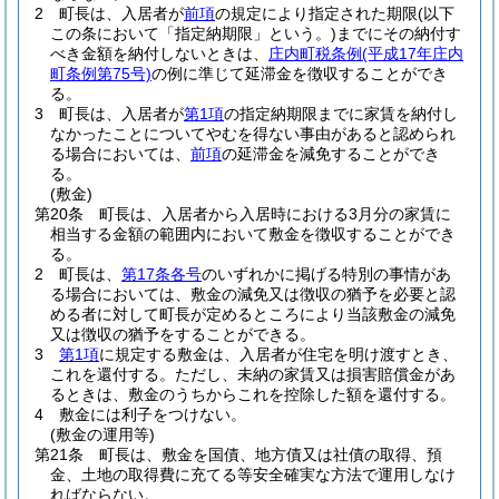
2
町長は、入居者が
前項
の規定により指定された期限
(以下
この条において「指定納期限」という。)
までにその納付す
べき金額を納付しないときは、
庄内町税条例
(平成17年庄内
町条例第75号)
の例に準じて延滞金を徴収することができ
る。
3
町長は、入居者が
第1項
の指定納期限までに家賃を納付し
なかったことについてやむを得ない事由があると認められ
る場合においては、
前項
の延滞金を減免することができ
る。
(敷金)
第20条
町長は、入居者から入居時における3月分の家賃に
相当する金額の範囲内において敷金を徴収することができ
る。
2
町長は、
第17条各号
のいずれかに掲げる特別の事情があ
る場合においては、敷金の減免又は徴収の猶予を必要と認
める者に対して町長が定めるところにより当該敷金の減免
又は徴収の猶予をすることができる。
3
第1項
に規定する敷金は、入居者が住宅を明け渡すとき、
これを還付する。
ただし、未納の家賃又は損害賠償金があ
るときは、敷金のうちからこれを控除した額を還付する。
4
敷金には利子をつけない。
(敷金の運用等)
第21条
町長は、敷金を国債、地方債又は社債の取得、預
金、土地の取得費に充てる等安全確実な方法で運用しなけ
ればならない。