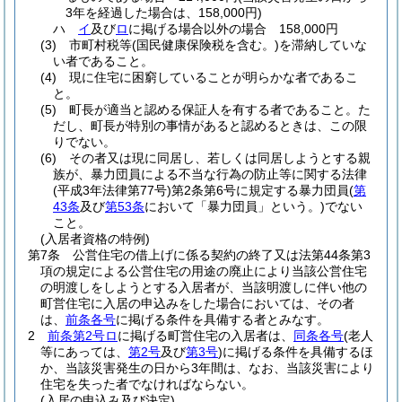
3年を経過した場合は、158,000円)
ハ
イ
及び
ロ
に掲げる場合以外の場合 158,000円
(3)
市町村税等
(国民健康保険税を含む。)
を滞納していな
い者であること。
(4)
現に住宅に困窮していることが明らかな者であるこ
と。
(5)
町長が適当と認める保証人を有する者であること。
た
だし、町長が特別の事情があると認めるときは、この限
りでない。
(6)
その者又は現に同居し、若しくは同居しようとする親
族が、暴力団員による不当な行為の防止等に関する法律
(平成3年法律第77号)
第2条第6号に規定する暴力団員
(
第
43条
及び
第53条
において「暴力団員」という。)
でない
こと。
(入居者資格の特例)
第7条
公営住宅の借上げに係る契約の終了又は法第44条第3
項の規定による公営住宅の用途の廃止により当該公営住宅
の明渡しをしようとする入居者が、当該明渡しに伴い他の
町営住宅に入居の申込みをした場合においては、その者
は、
前条各号
に掲げる条件を具備する者とみなす。
2
前条第2号ロ
に掲げる町営住宅の入居者は、
同条各号
(老人
等にあっては、
第2号
及び
第3号
)
に掲げる条件を具備するほ
か、当該災害発生の日から3年間は、なお、当該災害により
住宅を失った者でなければならない。
(入居の申込み及び決定)