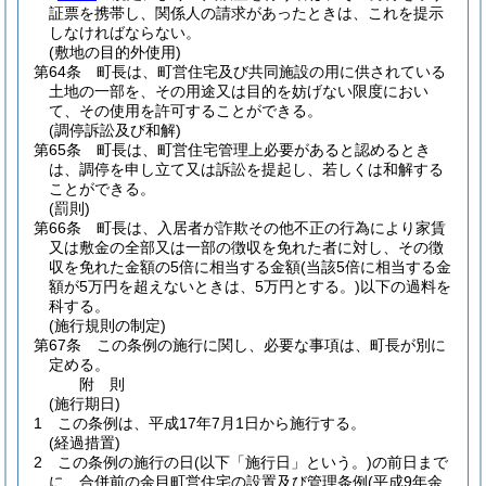
証票を携帯し、関係人の請求があったときは、これを提示
しなければならない。
(敷地の目的外使用)
第64条
町長は、町営住宅及び共同施設の用に供されている
土地の一部を、その用途又は目的を妨げない限度におい
て、その使用を許可することができる。
(調停訴訟及び和解)
第65条
町長は、町営住宅管理上必要があると認めるとき
は、調停を申し立て又は訴訟を提起し、若しくは和解する
ことができる。
(罰則)
第66条
町長は、入居者が詐欺その他不正の行為により家賃
又は敷金の全部又は一部の徴収を免れた者に対し、その徴
収を免れた金額の5倍に相当する金額
(当該5倍に相当する金
額が5万円を超えないときは、5万円とする。)
以下の過料を
科する。
(施行規則の制定)
第67条
この条例の施行に関し、必要な事項は、町長が別に
定める。
附
則
(施行期日)
1
この条例は、平成17年7月1日から施行する。
(経過措置)
2
この条例の施行の日
(以下「施行日」という。)
の前日まで
に、合併前の余目町営住宅の設置及び管理条例
(平成9年余