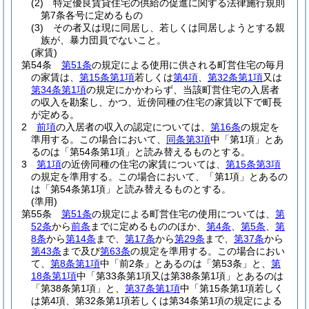
(2)
特定優良賃貸住宅の供給の促進に関する法律施行規則
第7条各号に定めるもの
(3)
その者又は現に同居し、若しくは同居しようとする親
族が、暴力団員でないこと。
(家賃)
第54条
第51条
の規定による使用に供される町営住宅の毎月
の家賃は、
第15条第1項
若しくは
第4項
、
第32条第1項
又は
第34条第1項
の規定にかかわらず、当該町営住宅の入居者
の収入を勘案し、かつ、近傍同種の住宅の家賃以下で町長
が定める。
2
前項
の入居者の収入の認定については、
第16条
の規定を
準用する。
この場合において、
同条第3項
中「第1項」とあ
るのは「第54条第1項」と読み替えるものとする。
3
第1項
の近傍同種の住宅の家賃については、
第15条第3項
の規定を準用する。
この場合において、「第1項」とあるの
は「第54条第1項」と読み替えるものとする。
(準用)
第55条
第51条
の規定による町営住宅の使用については、
第
52条
から
前条
までに定めるもののほか、
第4条
、
第5条
、
第
8条
から
第14条
まで、
第17条
から
第29条
まで、
第37条
から
第43条
まで及び
第63条
の規定を準用する。
この場合におい
て、
第8条第1項
中「前2条」とあるのは「第53条」と、
第
18条第1項
中「第33条第1項又は第38条第1項」とあるのは
「第38条第1項」と、
第37条第1項
中「第15条第1項若しく
は第4項、第32条第1項若しくは第34条第1項の規定による