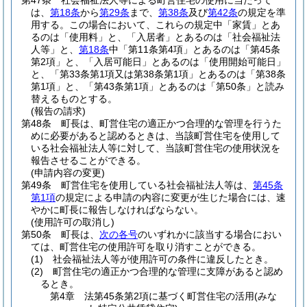
第47条
社会福祉法人等による町営住宅の使用に当たって
は、
第18条
から
第29条
まで、
第38条
及び
第42条
の規定を準
用する。
この場合において、これらの規定中「家賃」とあ
るのは「使用料」と、「入居者」とあるのは「社会福祉法
人等」と、
第18条
中「第11条第4項」とあるのは「第45条
第2項」と、「入居可能日」とあるのは「使用開始可能日」
と、「第33条第1項又は第38条第1項」とあるのは「第38条
第1項」と、「第43条第1項」とあるのは「第50条」と読み
替えるものとする。
(報告の請求)
第48条
町長は、町営住宅の適正かつ合理的な管理を行うた
めに必要があると認めるときは、当該町営住宅を使用して
いる社会福祉法人等に対して、当該町営住宅の使用状況を
報告させることができる。
(申請内容の変更)
第49条
町営住宅を使用している社会福祉法人等は、
第45条
第1項
の規定による申請の内容に変更が生じた場合には、速
やかに町長に報告しなければならない。
(使用許可の取消し)
第50条
町長は、
次の各号
のいずれかに該当する場合におい
ては、町営住宅の使用許可を取り消すことができる。
(1)
社会福祉法人等が使用許可の条件に違反したとき。
(2)
町営住宅の適正かつ合理的な管理に支障があると認め
るとき。
第4章
法第45条第2項に基づく町営住宅の活用(みな