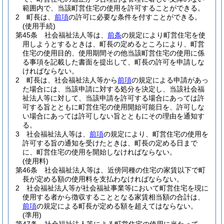
範囲内で、当該町営住宅の使用を許可することができる。
2
町長は、
前項
の許可に必要な条件を付すことができる。
(使用手続)
第45条
社会福祉法人等は、
前条
の規定により町営住宅を使
用しようとするときは、町長の定めるところにより、町営
住宅の使用目的、使用期間その他当該町営住宅の使用に係
る事項を記載した書面を提出して、町長の許可を申請しな
ければならない。
2
町長は、社会福祉法人等から
前項
の規定による申請があっ
た場合には、当該申請に対する処分を決定し、当該社会福
祉法人等に対して、当該申請を許可する場合にあっては許
可する旨とともに町営住宅の使用開始可能日を、許可しな
い場合にあっては許可しない旨とともにその理由を通知す
る。
3
社会福祉法人等は、
前項
の規定により、町営住宅の使用を
許可する旨の通知を受けたときは、町長の定める日まで
に、町営住宅の使用を開始しなければならない。
(使用料)
第46条
社会福祉法人等は、近傍同種の住宅の家賃以下で町
長が定める額の使用料を支払わなければならない。
2
社会福祉法人等が社会福祉事業等において町営住宅を現に
使用する者から徴収することとなる家賃相当額の合計は、
前項
の規定による町長が定める額を超えてはならない。
(準用)