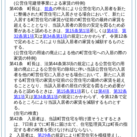
(公営住宅建替事業による家賃の特例)
第40条
町長は、
前条
の申出により公営住宅の入居者を新た
に整備された町営住宅に入居させる場合において、新たに
入居する町営住宅の家賃が従前の町営住宅の最終の家賃を
超えることとなり、当該入居者の居住の安定を図るため必
要があると認めるときは、
第15条第1項
若しくは
第4項
、
第
32条第1項
又は
第34条第1項
の規定にかかわらず、令第12条
で定めるところにより当該入居者の家賃を減額するものと
する。
(公営住宅の用途の廃止による他の町営住宅への入居の際の
家賃の特例)
第41条
町長は、法第44条第3項の規定による公営住宅の用
途の廃止による公営住宅の除却に伴い当該公営住宅の入居
者を他の町営住宅に入居させる場合において、新たに入居
する町営住宅の家賃が従前の公営住宅の最終の家賃を超え
ることとなり、当該入居者の居住の安定を図るため必要が
あると認めるときは、
第15条第1項
若しくは
第4項
、
第32条
第1項
又は
第34条第1項
の規定にかかわらず、令第12条で定
めるところにより当該入居者の家賃を減額するものとす
る。
(住宅の検査)
第42条
入居者は、当該町営住宅を明け渡そうとするとき
は、7日前までに町長に届け出て、住宅監理員又は町長の指
定する者の検査を受けなければならない。
2
入居者は、
第29条
の規定により町営住宅を模様替えし、