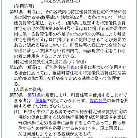
し特定公共賃貸住宅)
(使用許可)
第51条
町長は、その区域内に特定優良賃貸住宅の供給の促
進に関する法律
(平成5年法律第52号。次条において「特定
優良賃貸住宅法」という。)
第6条に規定する特定優良賃貸
住宅その他の同法第3条第4号イ又はロに掲げる者の居住の
用に供する賃貸住宅の不足その他の特別の事由により町営
住宅を同号イ又はロに掲げる者に使用させることが必要で
あると認める場合において、町営住宅の適正かつ合理的な
管理に著しい支障のない範囲内で、当該町営住宅をこれら
の者に使用させることができる。
(特定優良賃貸住宅制度に基づく管理)
第52条
町長は、町営住宅を
前条
の規定に基づいて使用させ
る場合にあっては、当該町営住宅を特定優良賃貸住宅法第
18条第2項の国土交通省令で定める基準に従って管理す
る。
(入居者の資格)
第53条
第51条
の規定により、町営住宅を使用することがで
きる者は、
第6条
の規定にかかわらず、
次の各号
の条件を具
備する者でなければならない。
(1)
所得が中位にある者でその所得が特定優良賃貸住宅の
供給の促進に関する法律施行規則
(平成5年建設省令第16
号)
第6条に定める基準に該当するものであって、自ら居
住するため住宅を必要とするもののうち、現に同居し、
又は同居しようとする親族があるもの