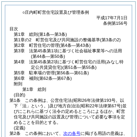
○庄内町町営住宅設置及び管理条例
平成17年7月1日
条例第156号
目次
第1章
総則
(第1条―第3条)
第1章の2
町営住宅及び共同施設の整備基準
(第3条の2)
第2章
町営住宅の管理
(第4条―第43条)
第3章
法第45条第1項に基づく社会福祉事業等への活用
(第44条―第50条)
第4章
法第45条第2項に基づく町営住宅の活用(みなし特
定公共賃貸住宅)
(第51条―第55条)
第5章
駐車場の管理
(第56条―第61条)
第6章
補則
(第62条―第67条)
附則
第1章
総則
(目的)
第1条
この条例は、公営住宅法
(昭和26年法律第193号。以
下「法」という。)
及び地方自治法
(昭和22年法律第67号)
並
びにこれらに基づく法令の定めるところによるほか、町営
住宅及び共同施設の設置及び管理について必要な事項を定
めることを目的とする。
(定義)
第2条
この条例において、
次の各号
に掲げる用語の意義は、