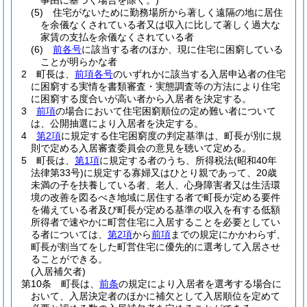
事由に基づく場合を除く。)
(5)
住宅がないために勤務場所から著しく遠隔の地に居住
を余儀なくされている者又は収入に比して著しく過大な
家賃の支払を余儀なくされている者
(6)
前各号
に該当する者のほか、現に住宅に困窮している
ことが明らかな者
2
町長は、
前項各号
のいずれかに該当する入居申込者の住宅
に困窮する実情を書類審査・実態調査等の方法により住宅
に困窮する度合いが高い者から入居者を決定する。
3
前項
の場合において住宅困窮順位の定め難い者について
は、公開抽選により入居者を決定する。
4
第2項
に規定する住宅困窮度の判定基準は、町長が別に規
則で定める入居審査委員会の意見を聴いて定める。
5
町長は、
第1項
に規定する者のうち、所得税法
(昭和40年
法律第33号)
に規定する寡婦又はひとり親であって、20歳
未満の子を扶養している者、老人、心身障害者又は生活環
境の改善を図るべき地域に居住する者で町長が定める要件
を備えている者及び町長が定める基準の収入を有する低額
所得者で速やかに町営住宅に入居することを必要としてい
る者については、
第2項
から
前項
までの規定にかかわらず、
町長が割当てをした町営住宅に優先的に選考して入居させ
ることができる。
(入居補欠者)
第10条
町長は、
前条
の規定により入居者を選考する場合に
おいて、入居決定者のほかに補欠として入居順位を定めて