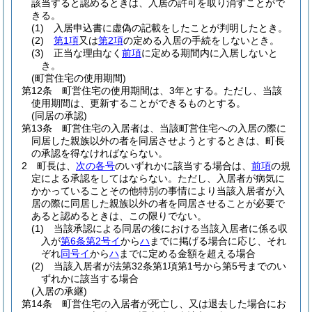
該当すると認めるときは、入居の許可を取り消すことがで
きる。
(1)
入居申込書に虚偽の記載をしたことが判明したとき。
(2)
第1項
又は
第2項
の定める入居の手続をしないとき。
(3)
正当な理由なく
前項
に定める期間内に入居しないと
き。
(町営住宅の使用期間)
第12条
町営住宅の使用期間は、3年とする。
ただし、当該
使用期間は、更新することができるものとする。
(同居の承認)
第13条
町営住宅の入居者は、当該町営住宅への入居の際に
同居した親族以外の者を同居させようとするときは、町長
の承認を得なければならない。
2
町長は、
次の各号
のいずれかに該当する場合は、
前項
の規
定による承認をしてはならない。
ただし、入居者が病気に
かかっていることその他特別の事情により当該入居者が入
居の際に同居した親族以外の者を同居させることが必要で
あると認めるときは、この限りでない。
(1)
当該承認による同居の後における当該入居者に係る収
入が
第6条第2号イ
から
ハ
までに掲げる場合に応じ、それ
ぞれ
同号イ
から
ハ
までに定める金額を超える場合
(2)
当該入居者が法第32条第1項第1号から第5号までのい
ずれかに該当する場合
(入居の承継)
第14条
町営住宅の入居者が死亡し、又は退去した場合にお