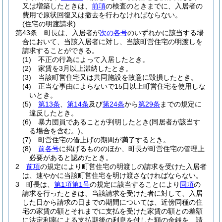
又は増築したときは、
前項
の検査のときまでに、入居者の
費用で原状回復又は撤去を行わなければならない。
(住宅の明渡請求)
第43条
町長は、入居者が
次の各号
のいずれかに該当する場
合において、当該入居者に対し、当該町営住宅の明渡しを
請求することができる。
(1)
不正の行為によって入居したとき。
(2)
家賃を3月以上滞納したとき。
(3)
当該町営住宅又は共同施設を故意に毀損したとき。
(4)
正当な事由によらないで15日以上町営住宅を使用しな
いとき。
(5)
第13条
、
第14条
及び
第24条
から
第29条
までの規定に
違反したとき。
(6)
暴力団員であることが判明したとき
(同居者が該当す
る場合を含む。)
。
(7)
町営住宅の借上げの期間が満了するとき。
(8)
前各号
に掲げるもののほか、町長が町営住宅の管理上
必要があると認めたとき。
2
前項
の規定により町営住宅の明渡しの請求を受けた入居者
は、速やかに当該町営住宅を明け渡さなければならない。
3
町長は、
第1項第1号
の規定に該当することにより
同項
の
請求を行ったときは、当該請求を受けた者に対して、入居
した日から請求の日までの期間については、近傍同種の住
宅の家賃の額とそれまでに支払を受けた家賃の額との差額
に法定利率による支払期後の利息を付した額の金銭を、請