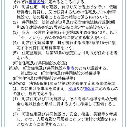
それぞれ
当該各号
に定めるところによる。
(1)
町営住宅 町が建設、買取り又は借上げを行い、低額
所得者に賃貸し、又は転貸するための住宅及びその附帯
施設で、法の規定による国の補助に係るものをいう。
(2)
共同施設 法第2条第9号及び公営住宅法施行規則
(昭
和26年建設省令第19号)
第1条に規定する施設をいう。
(3)
収入 公営住宅法施行令
(昭和26年政令第240号。以下
「令」という。)
第1条第3号に規定する収入をいう。
(4)
町営住宅建替事業 町が施行する法第2条第15号に規
定する公営住宅建替事業をいう。
(5)
住宅監理員 法第33条の規定により町長が任命する者
をいう。
(町営住宅及び共同施設の設置)
第3条
町営住宅及び共同施設を
別表
のとおり設置する。
第1章の2
町営住宅及び共同施設の整備基準
(町営住宅及び共同施設の整備基準)
第3条の2
法第5条第1項及び第2項の条例で定める整備基準
は、次に掲げる事項を踏まえ、
次項
及び
第3項
に定めるもの
のほか、規則で定める。
(1)
町営住宅及び共同施設は、その周辺の地域を含めた健
全な地域社会の形成に資するように考慮して整備するこ
と。
(2)
町営住宅及び共同施設は、安全、衛生、美観等を考慮
し、かつ、入居者及び同居者にとって便利で快適なもの
となるように整備すること。