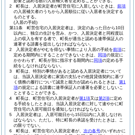
必要と認める数の入居補欠者を定めることができる。
2
町長は、入居決定者が町営住宅に入居しないときは、
前項
の入居補欠者のうちから入居順位に従い入居者を決定する
ものとする。
(入居の手続)
第11条
町営住宅の入居決定者は、決定のあった日から10日
以内に、独立の生計を営み、かつ、入居決定者と同程度以
上の収入を有する者で、町長が適当と認める連帯保証人の
連署する請書を提出しなければならない。
2
入居決定者がやむを得ない事情により入居の手続を
前項
に
定める期間内にすることができないときは、
同項
の規定に
かかわらず、町長が別に指示する期間内に
同項
の定める手
続をしなければならない。
3
町長は、特別の事情があると認める入居決定者について
は、当該入居決定者に家賃の支払その他賃貸借契約に基づ
く債務の履行について誠意と能力が認められるときは、
第1
項
の規定による請書に連帯保証人の連署を必要としないこ
ととすることができる。
4
町長は、町営住宅の入居決定者が
第1項
又は
第2項
に定め
る手続をしたときは、当該入居決定者に対して速やかに町
営住宅の入居可能日を通知しなければならない。
5
入居決定者は、入居可能日から15日以内に入居しなけれ
ばならない。
ただし、特に町長の承認を受けたときは、こ
の限りでない。
6
町長は、町営住宅の入居決定者が、
次の各号
のいずれかに