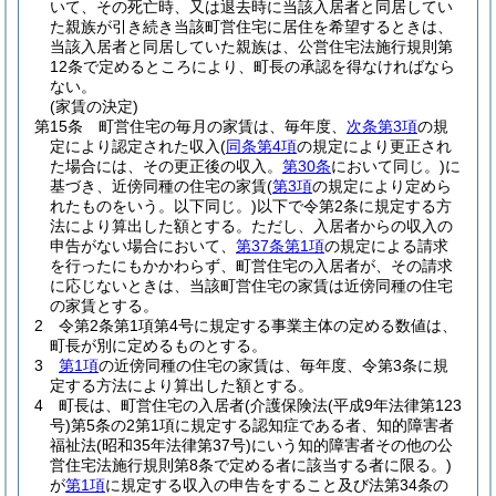
いて、その死亡時、又は退去時に当該入居者と同居してい
た親族が引き続き当該町営住宅に居住を希望するときは、
当該入居者と同居していた親族は、公営住宅法施行規則第
12条で定めるところにより、町長の承認を得なければなら
ない。
(家賃の決定)
第15条
町営住宅の毎月の家賃は、毎年度、
次条第3項
の規
定により認定された収入
(
同条第4項
の規定により更正され
た場合には、その更正後の収入。
第30条
において同じ。)
に
基づき、近傍同種の住宅の家賃
(
第3項
の規定により定めら
れたものをいう。以下同じ。)
以下で令第2条に規定する方
法により算出した額とする。
ただし、入居者からの収入の
申告がない場合において、
第37条第1項
の規定による請求
を行ったにもかかわらず、町営住宅の入居者が、その請求
に応じないときは、当該町営住宅の家賃は近傍同種の住宅
の家賃とする。
2
令第2条第1項第4号に規定する事業主体の定める数値は、
町長が別に定めるものとする。
3
第1項
の近傍同種の住宅の家賃は、毎年度、令第3条に規
定する方法により算出した額とする。
4
町長は、町営住宅の入居者
(介護保険法
(平成9年法律第123
号)
第5条の2第1項に規定する認知症である者、知的障害者
福祉法
(昭和35年法律第37号)
にいう知的障害者その他の公
営住宅法施行規則第8条で定める者に該当する者に限る。)
が
第1項
に規定する収入の申告をすること及び法第34条の