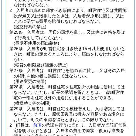
なければならない。
2
入居者の責めに帰すべき事由により、町営住宅又は共同施
設が滅失又は毀損したときは、入居者が原形に復し、又は
これに要する費用を賠償しなければならない。
(迷惑行為の禁止)
第25条
入居者は、周辺の環境を乱し、又は他に迷惑を及ぼ
す行為をしてはならない。
(長期不使用の届出義務)
第26条
入居者が町営住宅を引き続き15日以上使用しないと
きは、町長の定めるところにより、届出をしなければなら
ない。
(転貸の制限及び譲渡の禁止)
第27条
入居者は、町営住宅を他の者に貸し、又はその入居
の権利を他の者に譲渡してはならない。
(用途変更の制限)
第28条
入居者は、町営住宅を住宅以外の用途に使用しては
ならない。
ただし、町長の承認を得たときは、当該町営住
宅の一部を住宅以外の用途に併用することができる。
(模様替え等の制限)
第29条
入居者は、町営住宅を模様替えし、又は増築しては
ならない。
ただし、原状回復又は撤去が容易である場合に
おいて、町長の承認を得たときは、この限りでない。
2
町長は、
前項
の承認を行うに当たり、入居者が当該町営住
宅を明け渡すときは、入居者の費用で原状回復又は撤去を