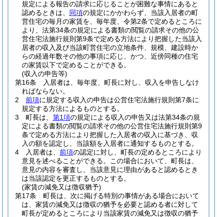
規定による報告の請求に応じることが困難な事情にあると
認めるときは、
同項
の規定にかかわらず、当該入居者の町
営住宅の毎月の家賃を、毎年度、令第2条で定めるところに
より、法第34条の規定による書類の閲覧の請求その他の公
営住宅法施行規則第9条で定める方法により把握した当該入
居者の収入及び当該町営住宅の立地条件、規模、建設時か
らの経過年数その他の事項に応じ、かつ、近傍同種の住宅
の家賃以下で定めることができる。
(収入の申告等)
第16条
入居者は、毎年度、町長に対し、収入を申告しなけ
ればならない。
2
前項
に規定する収入の申告は公営住宅法施行規則第7条に
規定する方法によるものとする。
3
町長は、
第1項
の規定による収入の申告又は法第34条の規
定による書類の閲覧の請求その他の公営住宅法施行規則第9
条で定める方法により把握した入居者の収入に基づき、収
入の額を認定し、当該額を入居者に通知するものとする。
4
入居者は、
前項
の認定に対し、町長の定めるところにより
意見を述べることができる。
この場合において、町長は、
意見の内容を審査し、当該意見に理由があると認めるとき
は当該認定を更正するものとする。
(家賃の減免又は徴収猶予)
第17条
町長は、次に掲げる特別の事情がある場合において
は、家賃の減免又は徴収の猶予を必要と認める者に対して
町長が定めるところにより当該家賃の減免又は徴収の猶予