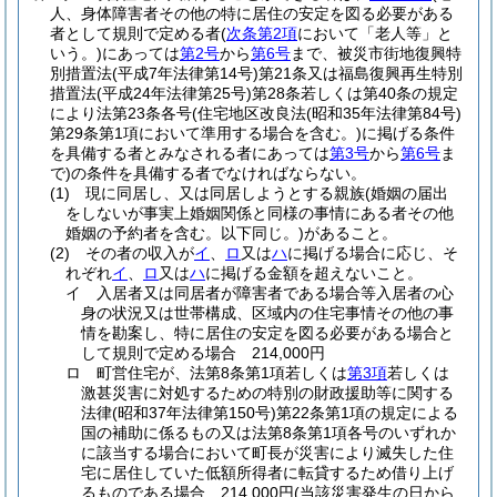
人、身体障害者その他の特に居住の安定を図る必要がある
者として規則で定める者
(
次条第2項
において「老人等」と
いう。)
にあっては
第2号
から
第6号
まで、被災市街地復興特
別措置法
(平成7年法律第14号)
第21条又は福島復興再生特別
措置法
(平成24年法律第25号)
第28条若しくは第40条の規定
により法第23条各号
(住宅地区改良法
(昭和35年法律第84号)
第29条第1項において準用する場合を含む。)
に掲げる条件
を具備する者とみなされる者にあっては
第3号
から
第6号
ま
で)
の条件を具備する者でなければならない。
(1)
現に同居し、又は同居しようとする親族
(婚姻の届出
をしないが事実上婚姻関係と同様の事情にある者その他
婚姻の予約者を含む。以下同じ。)
があること。
(2)
その者の収入が
イ
、
ロ
又は
ハ
に掲げる場合に応じ、そ
れぞれ
イ
、
ロ
又は
ハ
に掲げる金額を超えないこと。
イ
入居者又は同居者が障害者である場合等入居者の心
身の状況又は世帯構成、区域内の住宅事情その他の事
情を勘案し、特に居住の安定を図る必要がある場合と
して規則で定める場合 214,000円
ロ
町営住宅が、法第8条第1項若しくは
第3項
若しくは
激甚災害に対処するための特別の財政援助等に関する
法律
(昭和37年法律第150号)
第22条第1項の規定による
国の補助に係るもの又は法第8条第1項各号のいずれか
に該当する場合において町長が災害により滅失した住
宅に居住していた低額所得者に転貸するため借り上げ
るものである場合 214,000円
(当該災害発生の日から