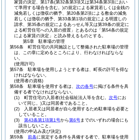
家賃の決定、第17条
(第32条第3項又は第34条第3項におい
て準用する場合を含む。)
の規定による家賃若しくは金銭の
減免若しくは徴収の猶予、第20条第2項による敷金の減免
若しくは徴収の猶予、第33条第1項の規定による明渡しの
請求、第35条の規定によるあっせん等又は第39条の規定に
よる町営住宅への入居の措置」とあるのは「第54条の規定
による家賃の決定」と読み替えるものとする。
第5章
駐車場の管理
第56条
町営住宅の共同施設として整備された駐車場の管理
は、この章に定めるところにより、行わなければならな
い。
(使用許可)
第57条
駐車場を使用しようとする者は、町長の許可を得な
ければならない。
(使用者の資格)
第58条
駐車場を使用する者は、
次の各号
に掲げる条件を具
備する者でなければならない。
(1)
町営住宅の入居者
(社会福祉法人等を含む。
次号
にお
いて同じ。)
又は同居者であること。
(2)
入居者又は同居者が自ら使用するため駐車場を必要と
していること。
(3)
第43条第1項第1号
から
第6号
までのいずれの場合にも
該当しないこと。
(使用の申込み及び決定)
第59条
前条
に規定する条件を具備する者で、駐車場を使用