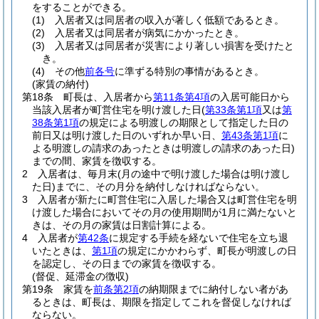
をすることができる。
(1)
入居者又は同居者の収入が著しく低額であるとき。
(2)
入居者又は同居者が病気にかかったとき。
(3)
入居者又は同居者が災害により著しい損害を受けたと
き。
(4)
その他
前各号
に準ずる特別の事情があるとき。
(家賃の納付)
第18条
町長は、入居者から
第11条第4項
の入居可能日から
当該入居者が町営住宅を明け渡した日
(
第33条第1項
又は
第
38条第1項
の規定による明渡しの期限として指定した日の
前日又は明け渡した日のいずれか早い日、
第43条第1項
に
よる明渡しの請求のあったときは明渡しの請求のあった日)
までの間、家賃を徴収する。
2
入居者は、毎月末
(月の途中で明け渡した場合は明け渡し
た日)
までに、その月分を納付しなければならない。
3
入居者が新たに町営住宅に入居した場合又は町営住宅を明
け渡した場合においてその月の使用期間が1月に満たないと
きは、その月の家賃は日割計算による。
4
入居者が
第42条
に規定する手続を経ないで住宅を立ち退
いたときは、
第1項
の規定にかかわらず、町長が明渡しの日
を認定し、その日までの家賃を徴収する。
(督促、延滞金の徴収)
第19条
家賃を
前条第2項
の納期限までに納付しない者があ
るときは、町長は、期限を指定してこれを督促しなければ
ならない。