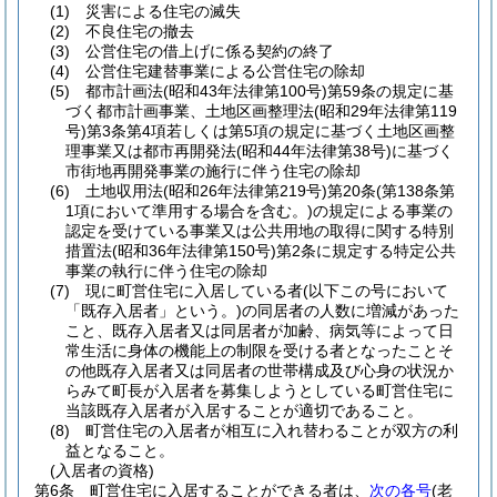
(1)
災害による住宅の滅失
(2)
不良住宅の撤去
(3)
公営住宅の借上げに係る契約の終了
(4)
公営住宅建替事業による公営住宅の除却
(5)
都市計画法
(昭和43年法律第100号)
第59条の規定に基
づく都市計画事業、土地区画整理法
(昭和29年法律第119
号)
第3条第4項若しくは第5項の規定に基づく土地区画整
理事業又は都市再開発法
(昭和44年法律第38号)
に基づく
市街地再開発事業の施行に伴う住宅の除却
(6)
土地収用法
(昭和26年法律第219号)
第20条
(第138条第
1項において準用する場合を含む。)
の規定による事業の
認定を受けている事業又は公共用地の取得に関する特別
措置法
(昭和36年法律第150号)
第2条に規定する特定公共
事業の執行に伴う住宅の除却
(7)
現に町営住宅に入居している者
(以下この号において
「既存入居者」という。)
の同居者の人数に増減があった
こと、既存入居者又は同居者が加齢、病気等によって日
常生活に身体の機能上の制限を受ける者となったことそ
の他既存入居者又は同居者の世帯構成及び心身の状況か
らみて町長が入居者を募集しようとしている町営住宅に
当該既存入居者が入居することが適切であること。
(8)
町営住宅の入居者が相互に入れ替わることが双方の利
益となること。
(入居者の資格)
第6条
町営住宅に入居することができる者は、
次の各号
(老