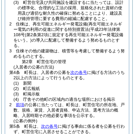
(3)
町営住宅及び共同施設を建設するに当たっては、設計
の標準化、合理的な工法の採用、規格化された資材の使
用及び適切な耐久性の確保に努めることにより、建設及
び維持管理に要する費用の縮減に配慮すること。
2
住棟は、再生可能エネルギー発電設備
(再生可能エネルギ
ー電気の利用の促進に関する特別措置法
(平成23年法律第
108号)
第2条第2項に規定する再生可能エネルギー発電設備
をいう。)
の導入に配慮して整備するよう努めるものとす
る。
3
住棟その他の建築物は、積雪等を考慮して整備するよう努
めるものとする。
第2章
町営住宅の管理
(入居者の公募の方法)
第4条
町長は、入居者の公募を
次の各号
に掲げる方法のうち
2以上の方法によって行うものとする。
(1)
新聞
(2)
町広報紙
(3)
町掲示板
(4)
庁舎その他町の区域内の適当な場所における掲示
2
前項
の公募に当たっては、町長は、町営住宅の所在地、戸
数、規格、家賃、入居者資格、申込方法、選考方法の概
略、入居時期その他必要な事項を公示する。
(公募の例外)
第5条
町長は、
次の各号
に掲げる事由に係る者を公募を行わ
ず、町営住宅に入居させることができる。