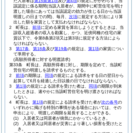
た入居者は
第15条第1項
及び
第4項
の規定にかかわらず、当
該認定に係る期間
(当該入居者が、期間中に町営住宅を明け
渡した場合にあっては当該認定の効力が生じる日から当該
明渡しの日までの間)
、毎月、
次項
に規定する方法により算
出した額を家賃として支払わなければならない。
2
町長は、
前項
に定める家賃を算出しようとするときは、当
該収入超過者の収入を勘案し、かつ、近傍同種の住宅の家
賃以下で、令第8条第2項又は第3項に規定する方法によら
なければならない。
3
第17条
、
第18条
及び
第19条
の規定は、
第1項
の家賃につい
て準用する。
(高額所得者に対する明渡請求)
第33条
町長は、高額所得者に対し、期限を定めて、当該町
営住宅の明渡しを請求するものとする。
2
前項
の期限は、
同項
の規定による請求をする日の翌日から
起算して6月を経過した日以後の日でなければならない。
3
第1項
の規定による請求を受けた者は、
同項
の期限が到来
したときは、速やかに当該町営住宅を明け渡さなければな
らない。
4
町長は、
第1項
の規定による請求を受けた者が
次の各号
の
いずれかに掲げる特別の事情がある場合においては、その
申出により、明渡しの期限を延長することができる。
(1)
入居者又は同居者が病気にかかっているとき。
(2)
入居者又は同居者が災害により著しい損害を受けたと
き。