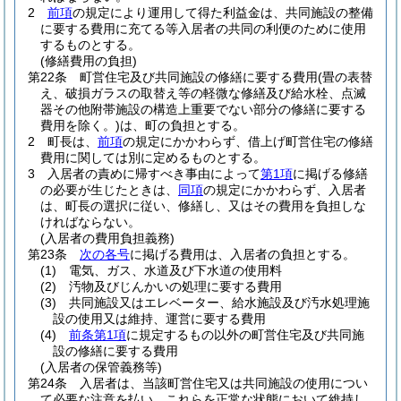
2
前項
の規定により運用して得た利益金は、共同施設の整備
に要する費用に充てる等入居者の共同の利便のために使用
するものとする。
(修繕費用の負担)
第22条
町営住宅及び共同施設の修繕に要する費用
(畳の表替
え、破損ガラスの取替え等の軽微な修繕及び給水栓、点滅
器その他附帯施設の構造上重要でない部分の修繕に要する
費用を除く。)
は、町の負担とする。
2
町長は、
前項
の規定にかかわらず、借上げ町営住宅の修繕
費用に関しては別に定めるものとする。
3
入居者の責めに帰すべき事由によって
第1項
に掲げる修繕
の必要が生じたときは、
同項
の規定にかかわらず、入居者
は、町長の選択に従い、修繕し、又はその費用を負担しな
ければならない。
(入居者の費用負担義務)
第23条
次の各号
に掲げる費用は、入居者の負担とする。
(1)
電気、ガス、水道及び下水道の使用料
(2)
汚物及びじんかいの処理に要する費用
(3)
共同施設又はエレベーター、給水施設及び汚水処理施
設の使用又は維持、運営に要する費用
(4)
前条第1項
に規定するもの以外の町営住宅及び共同施
設の修繕に要する費用
(入居者の保管義務等)
第24条
入居者は、当該町営住宅又は共同施設の使用につい
て必要な注意を払い、これらを正常な状態において維持し