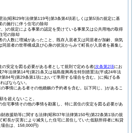
理法
(昭和29年法律第119号)
第3条第4項若しくは第5項の規定に基
業の施行に伴う住宅の除却
。)
の規定による事業の認定を受けている事業又は公共用地の取得
住宅の除却
者の人数に増減があったこと、既存入居者又は同居者が加齢、病気
は同居者の世帯構成及び心身の状況からみて町長が入居者を募集し
住の安定を図る必要がある者として規則で定める者
(
次条第2項
にお
成7年法律第14号)
第21条又は福島復興再生特別措置法
(平成24年法
律第84号)
第29条第1項において準用する場合を含む。)
に掲げる条
ければならない。
様の事情にある者その他婚姻の予約者を含む。以下同じ。)
があるこ
額を超えないこと。
の住宅事情その他の事情を勘案し、特に居住の安定を図る必要があ
の財政援助等に関する法律
(昭和37年法律第150号)
第22条第1項の規
いて町長が災害により滅失した住宅に居住していた低額所得者に転貸
合は、158,000円)