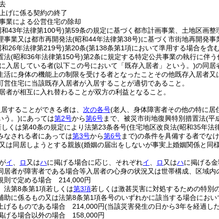
去
上げに係る契約の終了
事業による公営住宅の除却
昭和43年法律第100号)
第59条の規定に基づく都市計画事業、土地区画整
理事業又は都市再開発法
(昭和44年法律第38号)
に基づく市街地再開発事
昭和26年法律第219号)
第20条
(第138条第1項において準用する場合を含む
置法
(昭和36年法律第150号)
第2条に規定する特定公共事業の執行に伴う
に入居している者
(以下この号において「既存入居者」という。)
の同居
生活に身体の機能上の制限を受ける者となったことその他既存入居者又
町営住宅に当該既存入居者が入居することが適切であること。
居者が相互に入れ替わることが双方の利益となること。
入居することができる者は、
次の各号
(老人、身体障害者その他の特に居
いう。)
にあっては
第2号
から
第6号
まで、被災市街地復興特別措置法
(平
若しくは第40条の規定により法第23条各号
(住宅地区改良法
(昭和35年法
みなされる者にあっては
第3号
から
第6号
まで)
の条件を具備する者でな
又は同居しようとする親族
(婚姻の届出をしないが事実上婚姻関係と同
が
イ
、
ロ
又は
ハ
に掲げる場合に応じ、それぞれ
イ
、
ロ
又は
ハ
に掲げる金
同居者が障害者である場合等入居者の心身の状況又は世帯構成、区域内
則で定める場合 214,000円
、法第8条第1項若しくは
第3項
若しくは激甚災害に対処するための特別
補助に係るもの又は法第8条第1項各号のいずれかに該当する場合にお
げるものである場合 214,000円
(当該災害発生の日から3年を経過した場
掲げる場合以外の場合 158,000円