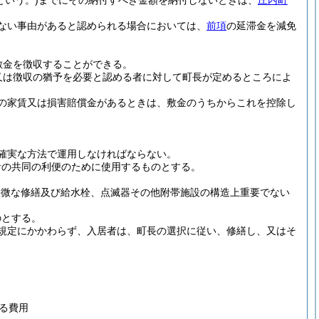
という。)
までにその納付すべき金額を納付しないときは、
庄内町
ない事由があると認められる場合においては、
前項
の延滞金を減免
敷金を徴収することができる。
又は徴収の猶予を必要と認める者に対して町長が定めるところによ
の家賃又は損害賠償金があるときは、敷金のうちからこれを控除し
確実な方法で運用しなければならない。
者の共同の利便のために使用するものとする。
軽微な修繕及び給水栓、点滅器その他附帯施設の構造上重要でない
のとする。
規定にかかわらず、入居者は、町長の選択に従い、修繕し、又はそ
る費用