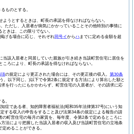
きるものとする。
せようとするときは、町長の承認を得なければならない。
い。
ただし、入居者が病気にかかっていることその他特別の事情に
るときは、この限りでない。
掲げる場合に応じ、それぞれ
同号イ
から
ハ
までに定める金額を超
に当該入居者と同居していた親族が引き続き当該町営住宅に居住を
るところにより、町長の承認を得なければならない。
4項
の規定により更正された場合には、その更正後の収入。
第30条
う。以下同じ。)
以下で令第2条に規定する方法により算出した額と
請求を行ったにもかかわらず、町営住宅の入居者が、その請求に応
する。
認知症である者、知的障害者福祉法
(昭和35年法律第37号)
にいう知
規定する収入の申告をすること及び法第34条の規定による報告の請
者の町営住宅の毎月の家賃を、毎年度、令第2条で定めるところに
る方法により把握した当該入居者の収入及び当該町営住宅の立地条
で定めることができる。