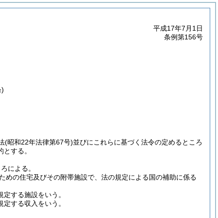
平成17年7月1日
条例第156号
)
法
(昭和22年法律第67号)
並びにこれらに基づく法令の定めるところ
的とする。
ころによる。
ための住宅及びその附帯施設で、法の規定による国の補助に係る
規定する施設をいう。
に規定する収入をいう。
。