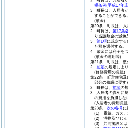
2
町長は、入居者
税条例
(平成17年
3
町長は、入居者
することができる
(敷金)
第20条
町長は、入
2
町長は、
第17条
り当該敷金の減免
3
第1項
に規定する
た額を還付する。
4
敷金には利子を
(敷金の運用等)
第21条
町長は、敷
2
前項
の規定によ
(修繕費用の負担)
第22条
町営住宅及
部分の修繕に要す
2
町長は、
前項
の
3
入居者の責めに
の費用を負担しな
(入居者の費用負担
第23条
次の各号
に
(1)
電気、ガス、
(2)
汚物及びじん
(3)
共同施設又は