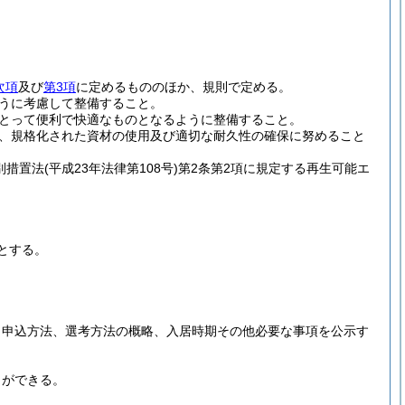
次項
及び
第3項
に定めるもののほか、規則で定める。
うに考慮して整備すること。
とって便利で快適なものとなるように整備すること。
、規格化された資材の使用及び適切な耐久性の確保に努めること
別措置法
(平成23年法律第108号)
第2条第2項に規定する再生可能エ
とする。
、申込方法、選考方法の概略、入居時期その他必要な事項を公示す
とができる。