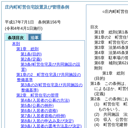
庄内町町営住宅設置及び管理条例
○庄内町町営
平成17年7月1日 条例第156号
目次
(令和4年4月1日施行)
第1章
総則
(第1
第1章の2
町営住
条項目次
沿革
第2章
町営住宅
本則
第3章
法第45条
第1章
総則
第4章
法第45条
第1条
(目的)
第5章
駐車場の
第2条
(定義)
第6章
補則
(第6
第3条
(町営住宅及び共同施設の設
附則
置)
第1章
総則
第1章の2
町営住宅及び共同施設の
(目的)
整備基準
第1条
この条例は
第3条の2
(町営住宅及び共同施設の
によるほか、町営
整備基準)
(定義)
第2章
町営住宅の管理
第2条
この条例に
第4条
(入居者の公募の方法)
(1)
町営住宅 町
第5条
(公募の例外)
ものをいう。
第6条
(入居者の資格)
(2)
共同施設 法
第7条
(入居者資格の特例)
(3)
収入 公営住
第8条
(入居の申込み及び決定)
(4)
町営住宅建替
第9条
(入居者の選考方法及び決定)