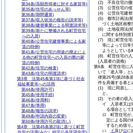
(2)
不良住宅の撤
第34条
(高額所得者に対する家賃等)
(3)
公営住宅の借
第35条
(住宅のあっせん等)
(4)
公営住宅建替
第36条
(期間通算)
(5)
都市計画法
(
第37条
(収入状況の報告の請求等)
づく土地区画整
第38条
(建替事業による明渡請求等)
(6)
土地収用法
(
第39条
(新たに整備される町営住宅
に関する特別措
への入居)
(7)
現に町営住宅
第40条
(公営住宅建替事業による家
等によって日常
賃の特例)
ようとしている
第41条
(公営住宅の用途の廃止によ
(8)
町営住宅の入
る他の町営住宅への入居の際の家
(入居者の資格)
賃の特例)
第6条
町営住宅に
第42条
(住宅の検査)
いて「老人等」と
第43条
(住宅の明渡請求)
律第25号)
第28条
第3章
法第45条第1項に基づく社会
件を具備する者と
福祉事業等への活用
(1)
現に同居し、
第44条
(使用許可)
と。
第45条
(使用手続)
(2)
その者の収入
第46条
(使用料)
イ
入居者又は
第47条
(準用)
る場合として規
第48条
(報告の請求)
ロ
町営住宅が
第49条
(申請内容の変更)
定による国の
第50条
(使用許可の取消し)
するため借り上
第4章
法第45条第2項に基づく町営
ハ
イ
及び
ロ
に
住宅の活用(みなし特定公共賃貸住宅)