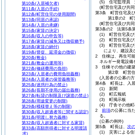
(5)
住宅監理員 
第10条
(入居補欠者)
(町営住宅及び共同
第11条
(入居の手続)
第3条
町営住宅及
第12条
(町営住宅の使用期間)
第1章の2
町
第13条
(同居の承認)
(町営住宅及び共同
第14条
(入居の承継)
第3条の2
法第5条
第15条
(家賃の決定)
(1)
町営住宅及び
第16条
(収入の申告等)
(2)
町営住宅及び
第17条
(家賃の減免又は徴収猶予)
(3)
町営住宅及び
第18条
(家賃の納付)
により、建設及
第19条
(督促、延滞金の徴収)
2
住棟は、再生可
第20条
(敷金)
ネルギー発電設備
第21条
(敷金の運用等)
3
住棟その他の建
第22条
(修繕費用の負担)
第2章
町営
第23条
(入居者の費用負担義務)
(入居者の公募の方
第24条
(入居者の保管義務等)
第4条
町長は、入
第25条
(迷惑行為の禁止)
(1)
新聞
第26条
(長期不使用の届出義務)
(2)
町広報紙
第27条
(転貸の制限及び譲渡の禁止)
(3)
町掲示板
第28条
(用途変更の制限)
(4)
庁舎その他町
第29条
(模様替え等の制限)
2
前項
の公募に当
第30条
(収入超過者等に関する認定)
る。
第31条
(明渡し努力義務)
(公募の例外)
第32条
(収入超過者に対する家賃)
第5条
町長は、
次
第33条
(高額所得者に対する明渡請
(1)
災害による住
求)