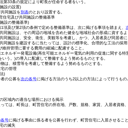
法第33条の規定により町長が任命する者をいう。
施設の設置)
び共同施設を
別表
のとおり設置する。
営住宅及び共同施設の整備基準
施設の整備基準)
第1項及び第2項の条例で定める整備基準は、次に掲げる事項を踏まえ、
共同施設は、その周辺の地域を含めた健全な地域社会の形成に資するよ
共同施設は、安全、衛生、美観等を考慮し、かつ、入居者及び同居者に
共同施設を建設するに当たっては、設計の標準化、合理的な工法の採用
び維持管理に要する費用の縮減に配慮すること。
能エネルギー発電設備
(再生可能エネルギー電気の利用の促進に関する特
をいう。)
の導入に配慮して整備するよう努めるものとする。
築物は、積雪等を考慮して整備するよう努めるものとする。
住宅の管理
法)
居者の公募を
次の各号
に掲げる方法のうち2以上の方法によって行うもの
の区域内の適当な場所における掲示
たっては、町長は、町営住宅の所在地、戸数、規格、家賃、入居者資格
の各号
に掲げる事由に係る者を公募を行わず、町営住宅に入居させるこ
宅の滅失