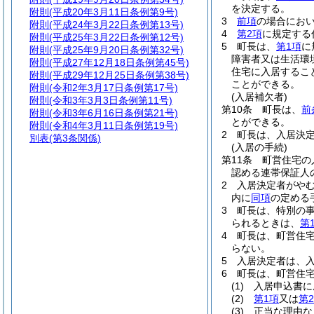
を決定する。
附則
(平成20年3月11日条例第9号)
3
前項
の場合にお
附則
(平成24年3月22日条例第13号)
4
第2項
に規定する
附則
(平成25年3月22日条例第12号)
5
町長は、
第1項
に
附則
(平成25年9月20日条例第32号)
障害者又は生活環
附則
(平成27年12月18日条例第45号)
住宅に入居するこ
附則
(平成29年12月25日条例第38号)
ことができる。
附則
(令和2年3月17日条例第17号)
(入居補欠者)
附則
(令和3年3月3日条例第11号)
第10条
町長は、
前
附則
(令和3年6月16日条例第21号)
とができる。
附則
(令和4年3月11日条例第19号)
2
町長は、入居決
別表
(第3条関係)
(入居の手続)
第11条
町営住宅の
認める連帯保証人
2
入居決定者がや
内に
同項
の定める
3
町長は、特別の
られるときは、
第
4
町長は、町営住
らない。
5
入居決定者は、入
6
町長は、町営住
(1)
入居申込書に
(2)
第1項
又は
第
(3)
正当な理由な