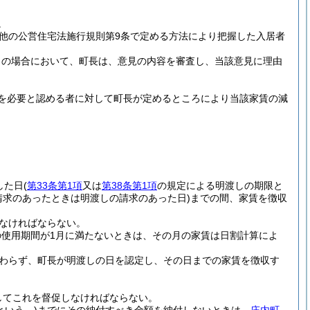
。
の他の公営住宅法施行規則第9条で定める方法により把握した入居者
この場合において、町長は、意見の内容を審査し、当該意見に理由
を必要と認める者に対して町長が定めるところにより当該家賃の減
した日
(
第33条第1項
又は
第38条第1項
の規定による明渡しの期限と
請求のあったときは明渡しの請求のあった日)
までの間、家賃を徴収
なければならない。
使用期間が1月に満たないときは、その月の家賃は日割計算によ
わらず、町長が明渡しの日を認定し、その日までの家賃を徴収す
してこれを督促しなければならない。