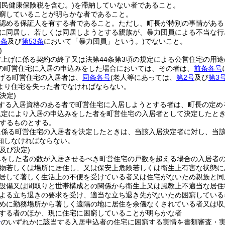
国民健康保険税を含む。)
を滞納していない者であること。
窮していることが明らかな者であること。
認める保証人を有する者であること。
ただし、町長が特別の事情がある
に同居し、若しくは同居しようとする親族が、暴力団員による不当な行
3条
及び
第53条
において「暴力団員」という。)
でないこと。
)
借上げに係る契約の終了又は法第44条第3項の規定による公営住宅の用
の町営住宅に入居の申込みをした場合においては、その者は、
前条各号
げる町営住宅の入居者は、
同条各号
(老人等にあっては、
第2号
及び
第3
より住宅を失った者でなければならない。
決定)
する入居資格のある者で町営住宅に入居しようとする者は、町長の定め
規定により入居の申込みをした者を町営住宅の入居者として決定したと
するものとする。
に係る町営住宅の入居者を決定したときは、当該入居決定者に対し、当
知しなければならない。
及び決定)
みをした者の数が入居させるべき町営住宅の戸数を超える場合の入居者
物若しくは場所に居住し、又は保安上危険若しくは衛生上有害な状態に
居して著しく生活上の不便を受けている者又は住宅がないため親族と同
設備又は間取りと世帯構成との関係から衛生上又は風教上不適当な居住
よる立ち退きの要求を受け、適当な立ち退き先がないため困窮している
めに勤務場所から著しく遠隔の地に居住を余儀なくされている者又は収
する者のほか、現に住宅に困窮していることが明らかな者
号
のいずれかに該当する入居申込者の住宅に困窮する実情を書類審査・