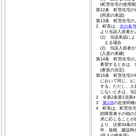
(町営住宅の使用期
第12条
町営住宅の
(同居の承認)
第13条
町営住宅の
2
町長は、
次の各
より当該入居者が
(1)
当該承認によ
える場合
(2)
当該入居者が
(入居の承継)
第14条
町営住宅の
希望するときは、
(家賃の決定)
第15条
町営住宅の
において同じ。)
に
する。
ただし、入
じないときは、当
2
令第2条第1項第
3
第1項
の近傍同種
4
町長は、町営住
的障害者その他の
求に応じることが
より、法第34条
件、規模、建設時
(収入の申告等)