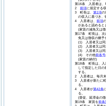
第16条
入居者は、
2
前項
に規定する
3
町長は、
第1項
の
の収入に基づき、
4
入居者は、
前項
があると認めると
(家賃の減免又は徴
第17条
町長は、次
免又は徴収の猶予
(1)
入居者又は同
(2)
入居者又は同
(3)
入居者又は同
(4)
その他
前各号
(家賃の納付)
第18条
町長は、入
して指定した日の
する。
2
入居者は、毎月
3
入居者が新たに
る。
4
入居者が
第42条
る。
(督促、延滞金の徴
第19条
家賃を
前条