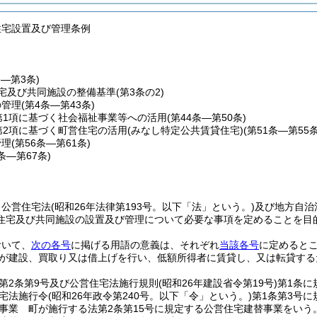
住宅設置及び管理条例
条―第3条)
宅及び共同施設の整備基準
(第3条の2)
の管理
(第4条―第43条)
第1項に基づく社会福祉事業等への活用
(第44条―第50条)
第2項に基づく町営住宅の活用(みなし特定公共賃貸住宅)
(第51条―第55条
管理
(第56条―第61条)
2条―第67条)
、公営住宅法
(昭和26年法律第193号。以下「法」という。)
及び地方自治
住宅及び共同施設の設置及び管理について必要な事項を定めることを目
おいて、
次の各号
に掲げる用語の意義は、それぞれ
当該各号
に定めると
が建設、買取り又は借上げを行い、低額所得者に賃貸し、又は転貸する
第2条第9号及び公営住宅法施行規則
(昭和26年建設省令第19号)
第1条に
宅法施行令
(昭和26年政令第240号。以下「令」という。)
第1条第3号
事業 町が施行する法第2条第15号に規定する公営住宅建替事業をいう