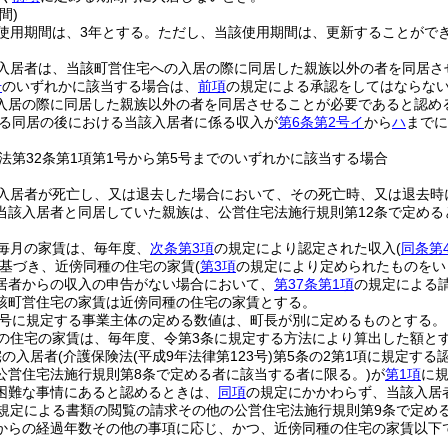
間)
使用期間は、3年とする。
ただし、当該使用期間は、更新することがで
入居者は、当該町営住宅への入居の際に同居した親族以外の者を同居さ
号
のいずれかに該当する場合は、
前項
の規定による承認をしてはならな
入居の際に同居した親族以外の者を同居させることが必要であると認め
る同居の後における当該入居者に係る収入が
第6条第2号イ
から
ハ
までに
法第32条第1項第1号から第5号までのいずれかに該当する場合
入居者が死亡し、又は退去した場合において、その死亡時、又は退去時
当該入居者と同居していた親族は、公営住宅法施行規則第12条で定め
毎月の家賃は、毎年度、
次条第3項
の規定により認定された収入
(
同条第
基づき、近傍同種の住宅の家賃
(
第3項
の規定により定められたものをい
居者からの収入の申告がない場合において、
第37条第1項
の規定による
該町営住宅の家賃は近傍同種の住宅の家賃とする。
4号に規定する事業主体の定める数値は、町長が別に定めるものとする。
の住宅の家賃は、毎年度、令第3条に規定する方法により算出した額と
宅の入居者
(介護保険法
(平成9年法律第123号)
第5条の2第1項に規定する
公営住宅法施行規則第8条で定める者に該当する者に限る。)
が
第1項
に
困難な事情にあると認めるときは、
同項
の規定にかかわらず、当該入居
の規定による書類の閲覧の請求その他の公営住宅法施行規則第9条で定め
からの経過年数その他の事項に応じ、かつ、近傍同種の住宅の家賃以下