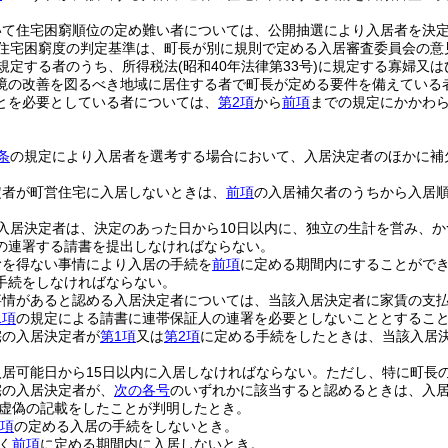
いて住宅困窮順位の定め難い者については、公開抽選により入居者を決
住宅困窮度の判定基準は、町長が別に規則で定める入居審査委員会の意
規定する者のうち、所得税法
(昭和40年法律第33号)
に規定する寡婦又は
境の改善を図るべき地域に居住する者で町長が定める要件を備えている
とを必要としている者については、
第2項
から
前項
までの規定にかかわ
条
の規定により入居者を選考する場合において、入居決定者のほかに補
定者が町営住宅に入居しないときは、
前項
の入居補欠者のうちから入居
入居決定者は、決定のあった日から10日以内に、独立の生計を営み、
の連署する請書を提出しなければならない。
むを得ない事情により入居の手続を
前項
に定める期間内にすることがで
手続をしなければならない。
事情があると認める入居決定者については、当該入居決定者に家賃の支
1項
の規定による請書に連帯保証人の連署を必要としないこととするこ
宅の入居決定者が
第1項
又は
第2項
に定める手続をしたときは、当該入居
居可能日から15日以内に入居しなければならない。
ただし、特に町長
宅の入居決定者が、
次の各号
のいずれかに該当すると認めるときは、入
虚偽の記載をしたことが判明したとき。
2項
の定める入居の手続をしないとき。
く
前項
に定める期間内に入居しないとき。