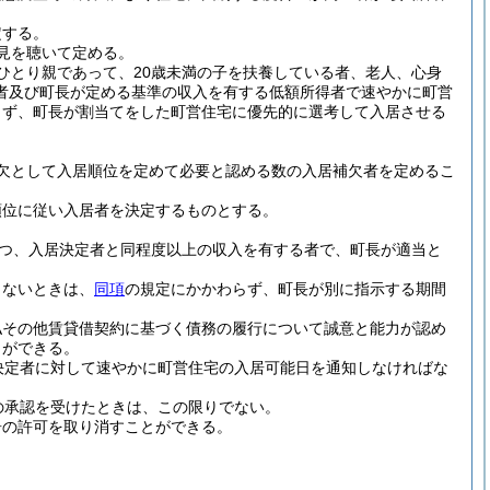
定する。
見を聴いて定める。
ひとり親であって、20歳未満の子を扶養している者、老人、心身
者及び町長が定める基準の収入を有する低額所得者で速やかに町営
らず、町長が割当てをした町営住宅に優先的に選考して入居させる
欠として入居順位を定めて必要と認める数の入居補欠者を定めるこ
順位に従い入居者を決定するものとする。
かつ、入居決定者と同程度以上の収入を有する者で、町長が適当と
きないときは、
同項
の規定にかかわらず、町長が別に指示する期間
払その他賃貸借契約に基づく債務の履行について誠意と能力が認め
とができる。
決定者に対して速やかに町営住宅の入居可能日を通知しなければな
の承認を受けたときは、この限りでない。
居の許可を取り消すことができる。