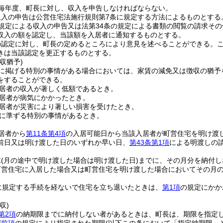
毎年度、町長に対し、収入を申告しなければならない。
収入の申告は公営住宅法施行規則第7条に規定する方法によるものとする
規定による収入の申告又は法第34条の規定による書類の閲覧の請求そ
収入の額を認定し、当該額を入居者に通知するものとする。
の認定に対し、町長の定めるところにより意見を述べることができる。
きは当該認定を更正するものとする。
収猶予)
に掲げる特別の事情がある場合においては、家賃の減免又は徴収の猶予
をすることができる。
居者の収入が著しく低額であるとき。
居者が病気にかかったとき。
居者が災害により著しい損害を受けたとき。
に準ずる特別の事情があるとき。
居者から
第11条第4項
の入居可能日から当該入居者が町営住宅を明け渡
前日又は明け渡した日のいずれか早い日、
第43条第1項
による明渡しの
末
(月の途中で明け渡した場合は明け渡した日)
までに、その月分を納付し
町営住宅に入居した場合又は町営住宅を明け渡した場合においてその月の
に規定する手続を経ないで住宅を立ち退いたときは、
第1項
の規定にかか
収)
第2項
の納期限までに納付しない者があるときは、町長は、期限を指定