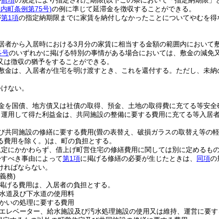
が
前項
の規定により指定された期限
(以下この条において「指定納期限」
庄内町条例第75号)
の例に準じて延滞金を徴収することができる。
が
第1項
の指定納期限までに家賃を納付しなかったことについてやむを得
。
居者から入居時における3月分の家賃に相当する金額の範囲内において
各号
のいずれかに掲げる特別の事情がある場合においては、敷金の減免
又は徴収の猶予をすることができる。
敷金は、入居者が住宅を明け渡すとき、これを還付する。
ただし、未納
つけない。
金を国債、地方債又は社債の取得、預金、土地の取得費に充てる等安全
り運用して得た利益金は、共同施設の整備に要する費用に充てる等入居
び共同施設の修繕に要する費用
(畳の表替え、破損ガラスの取替え等の
る費用を除く。)
は、町の負担とする。
規定にかかわらず、借上げ町営住宅の修繕費用に関しては別に定めるも
帰すべき事由によって
第1項
に掲げる修繕の必要が生じたときは、
同項
の
ければならない。
義務)
掲げる費用は、入居者の負担とする。
水道及び下水道の使用料
かいの処理に要する費用
エレベーター、給水施設及び汚水処理施設の使用又は維持、運営に要す