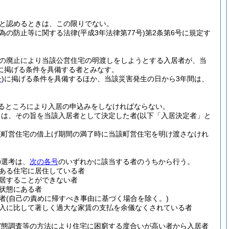
と認めるときは、この限りでない。
為の防止等に関する法律
(平成3年法律第77号)
第2条第6号に規定す
途の廃止により当該公営住宅の明渡しをしようとする入居者が、当
に掲げる条件を具備する者とみなす。
号
)
に掲げる条件を具備するほか、当該災害発生の日から3年間は、
るところにより入居の申込みをしなければならない。
きは、その旨を当該入居者として決定した者
(以下「入居決定者」と
該町営住宅の借上げ期間の満了時に当該町営住宅を明け渡さなけれ
の選考は、
次の各号
のいずれかに該当する者のうちから行う。
ある住宅に居住している者
居することができない者
状態にある者
者
(自己の責めに帰すべき事由に基づく場合を除く。)
入に比して著しく過大な家賃の支払を余儀なくされている者
実態調査等の方法により住宅に困窮する度合いが高い者から入居者