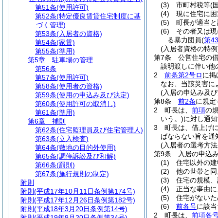
(3)
市町村税等
(
第51条
(使用許可)
(4)
現に住宅に困
第52条
(特定優良賃貸住宅制度に基
(5)
町長が適当と
づく管理)
(6)
その者又は現
第53条
(入居者の資格)
る暴力団員
(
第4
第54条
(家賃)
(入居者資格の特例
第55条
(準用)
第7条
公営住宅の
第5章
駐車場の管理
該明渡しに伴い他
第56条
2
前条第2号ロ
に掲
第57条
(使用許可)
なお、当該災害に
第58条
(使用者の資格)
(入居の申込み及び
第59条
(使用の申込み及び決定)
第8条
前2条
に規定
第60条
(使用許可の取消し)
2
町長は、
前項
の
第61条
(準用)
いう。)
に対し通知
第6章
補則
3
町長は、借上げ
第62条
(住宅監理員及び住宅管理人)
ばならない旨を通
第63条
(立入検査)
(入居者の選考方法
第64条
(敷地の目的外使用)
第9条
入居の申込
第65条
(調停訴訟及び和解)
(1)
住宅以外の建
第66条
(罰則)
(2)
他の世帯と同
第67条
(施行規則の制定)
(3)
住宅の規模、
附則
(4)
正当な事由に
附則
(平成17年10月11日条例第174号)
(5)
住宅がないた
附則
(平成17年12月26日条例第182号)
(6)
前各号
に該当
附則
(平成18年3月20日条例第14号)
2
町長は、
前項各
附則
(平成19年9月20日条例第34号)