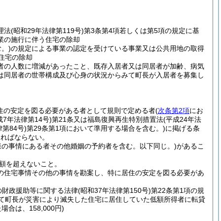
理法
(昭和29年法律第119号)
第3条第4項若しくは第5項の規定に基
業の施行に伴う住宅の除却
。)
の規定による事業の認定を受けている事業又は公共用地の取得
住宅の除却
者の人数に増減があったこと、既存入居者又は同居者が加齢、病気
は同居者の世帯構成及び心身の状況からみて町長が入居者を募集し
住の安定を図る必要がある者として規則で定める者
(
次条第2項
にお
成7年法律第14号)
第21条又は福島復興再生特別措置法
(平成24年法
律第84号)
第29条第1項において準用する場合を含む。)
に掲げる条
ければならない。
様の事情にある者その他婚姻の予約者を含む。以下同じ。)
があるこ
額を超えないこと。
の住宅事情その他の事情を勘案し、特に居住の安定を図る必要があ
の財政援助等に関する法律
(昭和37年法律第150号)
第22条第1項の規
いて町長が災害により滅失した住宅に居住していた低額所得者に転貸
合は、158,000円)