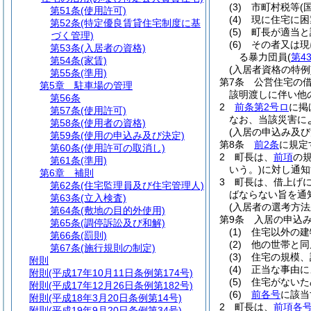
(3)
市町村税等
(
第51条
(使用許可)
(4)
現に住宅に困
第52条
(特定優良賃貸住宅制度に基
(5)
町長が適当と
づく管理)
(6)
その者又は現
第53条
(入居者の資格)
る暴力団員
(
第4
第54条
(家賃)
(入居者資格の特例
第55条
(準用)
第7条
公営住宅の
第5章
駐車場の管理
該明渡しに伴い他
第56条
2
前条第2号ロ
に掲
第57条
(使用許可)
なお、当該災害に
第58条
(使用者の資格)
(入居の申込み及び
第59条
(使用の申込み及び決定)
第8条
前2条
に規定
第60条
(使用許可の取消し)
2
町長は、
前項
の
第61条
(準用)
いう。)
に対し通知
第6章
補則
3
町長は、借上げ
第62条
(住宅監理員及び住宅管理人)
ばならない旨を通
第63条
(立入検査)
(入居者の選考方法
第64条
(敷地の目的外使用)
第9条
入居の申込
第65条
(調停訴訟及び和解)
(1)
住宅以外の建
第66条
(罰則)
(2)
他の世帯と同
第67条
(施行規則の制定)
(3)
住宅の規模、
附則
(4)
正当な事由に
附則
(平成17年10月11日条例第174号)
(5)
住宅がないた
附則
(平成17年12月26日条例第182号)
(6)
前各号
に該当
附則
(平成18年3月20日条例第14号)
2
町長は、
前項各
附則
(平成19年9月20日条例第34号)