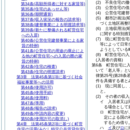
(2)
不良住宅の撤
第34条
(高額所得者に対する家賃等)
(3)
公営住宅の借
第35条
(住宅のあっせん等)
(4)
公営住宅建替
第36条
(期間通算)
(5)
都市計画法
(
第37条
(収入状況の報告の請求等)
づく土地区画整
第38条
(建替事業による明渡請求等)
(6)
土地収用法
(
第39条
(新たに整備される町営住宅
に関する特別措
への入居)
(7)
現に町営住宅
第40条
(公営住宅建替事業による家
等によって日常
賃の特例)
ようとしている
第41条
(公営住宅の用途の廃止によ
(8)
町営住宅の入
る他の町営住宅への入居の際の家
(入居者の資格)
賃の特例)
第6条
町営住宅に
第42条
(住宅の検査)
いて「老人等」と
第43条
(住宅の明渡請求)
律第25号)
第28条
第3章
法第45条第1項に基づく社会
件を具備する者と
福祉事業等への活用
(1)
現に同居し、
第44条
(使用許可)
と。
第45条
(使用手続)
(2)
その者の収入
第46条
(使用料)
イ
入居者又は
第47条
(準用)
る場合として規
第48条
(報告の請求)
ロ
町営住宅が
第49条
(申請内容の変更)
定による国の
第50条
(使用許可の取消し)
するため借り上
第4章
法第45条第2項に基づく町営
ハ
イ
及び
ロ
に
住宅の活用(みなし特定公共賃貸住宅)