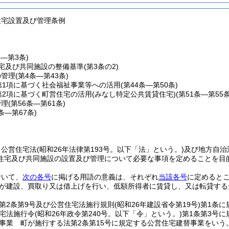
住宅設置及び管理条例
条―第3条)
宅及び共同施設の整備基準
(第3条の2)
の管理
(第4条―第43条)
第1項に基づく社会福祉事業等への活用
(第44条―第50条)
第2項に基づく町営住宅の活用(みなし特定公共賃貸住宅)
(第51条―第55条
管理
(第56条―第61条)
2条―第67条)
、公営住宅法
(昭和26年法律第193号。以下「法」という。)
及び地方自治
住宅及び共同施設の設置及び管理について必要な事項を定めることを目
おいて、
次の各号
に掲げる用語の意義は、それぞれ
当該各号
に定めると
が建設、買取り又は借上げを行い、低額所得者に賃貸し、又は転貸する
第2条第9号及び公営住宅法施行規則
(昭和26年建設省令第19号)
第1条に
宅法施行令
(昭和26年政令第240号。以下「令」という。)
第1条第3号
事業 町が施行する法第2条第15号に規定する公営住宅建替事業をいう