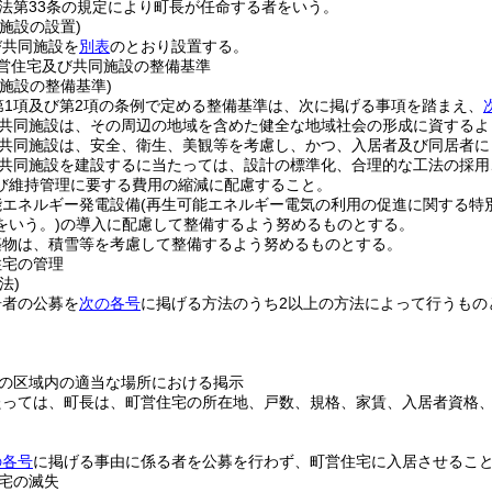
法第33条の規定により町長が任命する者をいう。
施設の設置)
び共同施設を
別表
のとおり設置する。
営住宅及び共同施設の整備基準
施設の整備基準)
第1項及び第2項の条例で定める整備基準は、次に掲げる事項を踏まえ、
共同施設は、その周辺の地域を含めた健全な地域社会の形成に資するよ
共同施設は、安全、衛生、美観等を考慮し、かつ、入居者及び同居者に
共同施設を建設するに当たっては、設計の標準化、合理的な工法の採用
び維持管理に要する費用の縮減に配慮すること。
能エネルギー発電設備
(再生可能エネルギー電気の利用の促進に関する特
をいう。)
の導入に配慮して整備するよう努めるものとする。
築物は、積雪等を考慮して整備するよう努めるものとする。
住宅の管理
法)
居者の公募を
次の各号
に掲げる方法のうち2以上の方法によって行うもの
の区域内の適当な場所における掲示
たっては、町長は、町営住宅の所在地、戸数、規格、家賃、入居者資格
の各号
に掲げる事由に係る者を公募を行わず、町営住宅に入居させるこ
宅の滅失