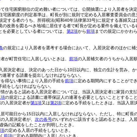
いて住宅困窮順位の定め難い者については、公開抽選により入居者を決
住宅困窮度の判定基準は、町長が別に規則で定める入居審査委員会の意
規定する者のうち、所得税法
(昭和40年法律第33号)
に規定する寡婦又は
境の改善を図るべき地域に居住する者で町長が定める要件を備えている
とを必要としている者については、
第2項
から
前項
までの規定にかかわ
条
の規定により入居者を選考する場合において、入居決定者のほかに補
定者が町営住宅に入居しないときは、
前項
の入居補欠者のうちから入居
入居決定者は、決定のあった日から10日以内に、独立の生計を営み、
の連署する請書を提出しなければならない。
むを得ない事情により入居の手続を
前項
に定める期間内にすることがで
手続をしなければならない。
事情があると認める入居決定者については、当該入居決定者に家賃の支
1項
の規定による請書に連帯保証人の連署を必要としないこととするこ
宅の入居決定者が
第1項
又は
第2項
に定める手続をしたときは、当該入居
居可能日から15日以内に入居しなければならない。
ただし、特に町長
宅の入居決定者が、
次の各号
のいずれかに該当すると認めるときは、入
虚偽の記載をしたことが判明したとき。
2項
の定める入居の手続をしないとき。
く
前項
に定める期間内に入居しないとき。