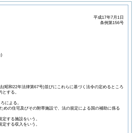
平成17年7月1日
条例第156号
)
法
(昭和22年法律第67号)
並びにこれらに基づく法令の定めるところ
的とする。
ころによる。
ための住宅及びその附帯施設で、法の規定による国の補助に係る
規定する施設をいう。
に規定する収入をいう。
。