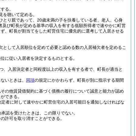
定する。
見を聴いて定める。
ひとり親であって、20歳未満の子を扶養している者、老人、心身
者及び町長が定める基準の収入を有する低額所得者で速やかに町営
らず、町長が割当てをした町営住宅に優先的に選考して入居させる
欠として入居順位を定めて必要と認める数の入居補欠者を定めるこ
順位に従い入居者を決定するものとする。
かつ、入居決定者と同程度以上の収入を有する者で、町長が適当と
きないときは、
同項
の規定にかかわらず、町長が別に指示する期間
払その他賃貸借契約に基づく債務の履行について誠意と能力が認め
とができる。
決定者に対して速やかに町営住宅の入居可能日を通知しなければな
の承認を受けたときは、この限りでない。
居の許可を取り消すことができる。