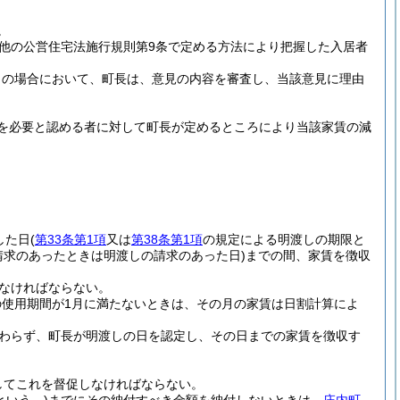
。
の他の公営住宅法施行規則第9条で定める方法により把握した入居者
この場合において、町長は、意見の内容を審査し、当該意見に理由
を必要と認める者に対して町長が定めるところにより当該家賃の減
した日
(
第33条第1項
又は
第38条第1項
の規定による明渡しの期限と
請求のあったときは明渡しの請求のあった日)
までの間、家賃を徴収
なければならない。
使用期間が1月に満たないときは、その月の家賃は日割計算によ
わらず、町長が明渡しの日を認定し、その日までの家賃を徴収す
してこれを督促しなければならない。