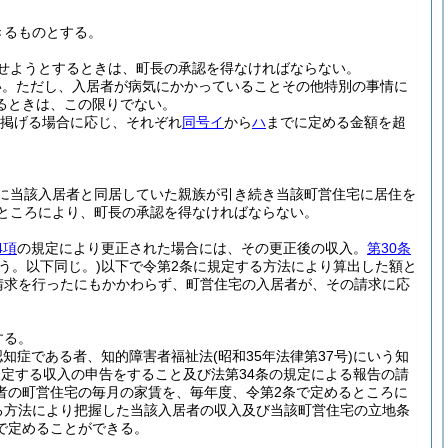
きるものとする。
せようとするときは、町長の承認を得なければならない。
い。
ただし、入居者が病気にかかっていることその他特別の事情に
るときは、この限りでない。
掲げる場合に応じ、それぞれ
同号イ
から
ハ
までに定める金額を超
に当該入居者と同居していた親族が引き続き当該町営住宅に居住を
るところにより、町長の承認を得なければならない。
4項
の規定により更正された場合には、その更正後の収入。
第30条
う。以下同じ。)
以下で令第2条に規定する方法により算出した額と
請求を行ったにもかかわらず、町営住宅の入居者が、その請求に応
する。
認知症である者、知的障害者福祉法
(昭和35年法律第37号)
にいう知
規定する収入の申告をすること及び法第34条の規定による報告の請
者の町営住宅の毎月の家賃を、毎年度、令第2条で定めるところに
る方法により把握した当該入居者の収入及び当該町営住宅の立地条
で定めることができる。