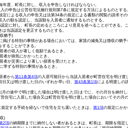
毎年度、町長に対し、収入を申告しなければならない。
収入の申告は公営住宅法施行規則第7条に規定する方法によるものとする
規定による収入の申告又は法第34条の規定による書類の閲覧の請求そ
収入の額を認定し、当該額を入居者に通知するものとする。
の認定に対し、町長の定めるところにより意見を述べることができる。
きは当該認定を更正するものとする。
収猶予)
に掲げる特別の事情がある場合においては、家賃の減免又は徴収の猶予
をすることができる。
居者の収入が著しく低額であるとき。
居者が病気にかかったとき。
居者が災害により著しい損害を受けたとき。
に準ずる特別の事情があるとき。
居者から
第11条第4項
の入居可能日から当該入居者が町営住宅を明け渡
前日又は明け渡した日のいずれか早い日、
第43条第1項
による明渡しの
末
(月の途中で明け渡した場合は明け渡した日)
までに、その月分を納付し
町営住宅に入居した場合又は町営住宅を明け渡した場合においてその月の
に規定する手続を経ないで住宅を立ち退いたときは、
第1項
の規定にかか
収)
第2項
の納期限までに納付しない者があるときは、町長は、期限を指定