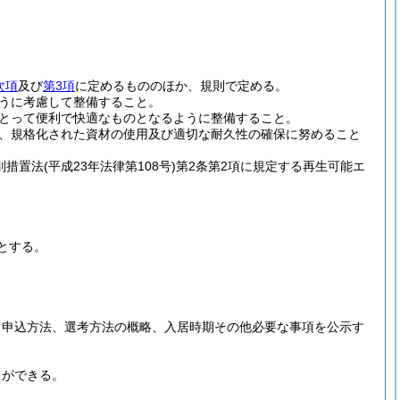
次項
及び
第3項
に定めるもののほか、規則で定める。
うに考慮して整備すること。
とって便利で快適なものとなるように整備すること。
、規格化された資材の使用及び適切な耐久性の確保に努めること
別措置法
(平成23年法律第108号)
第2条第2項に規定する再生可能エ
とする。
、申込方法、選考方法の概略、入居時期その他必要な事項を公示す
とができる。