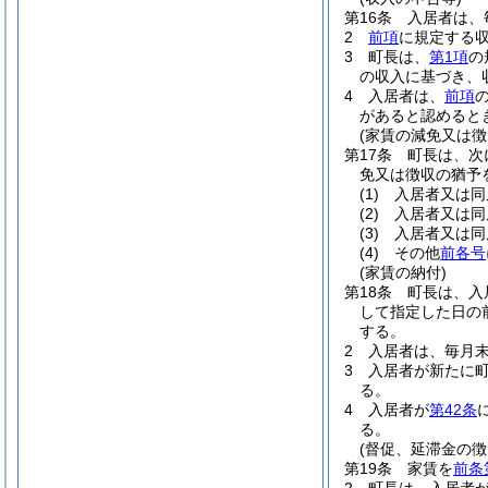
第16条
入居者は、
2
前項
に規定する
3
町長は、
第1項
の
の収入に基づき、
4
入居者は、
前項
があると認めると
(家賃の減免又は徴
第17条
町長は、次
免又は徴収の猶予
(1)
入居者又は同
(2)
入居者又は同
(3)
入居者又は同
(4)
その他
前各号
(家賃の納付)
第18条
町長は、入
して指定した日の
する。
2
入居者は、毎月
3
入居者が新たに
る。
4
入居者が
第42条
る。
(督促、延滞金の徴
第19条
家賃を
前条