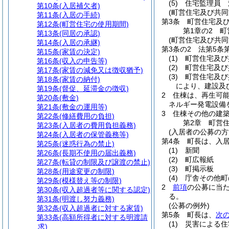
(5)
住宅監理員 
第10条
(入居補欠者)
(町営住宅及び共同
第11条
(入居の手続)
第3条
町営住宅及
第12条
(町営住宅の使用期間)
第1章の2
町
第13条
(同居の承認)
(町営住宅及び共同
第14条
(入居の承継)
第3条の2
法第5条
第15条
(家賃の決定)
(1)
町営住宅及び
第16条
(収入の申告等)
(2)
町営住宅及び
第17条
(家賃の減免又は徴収猶予)
(3)
町営住宅及び
第18条
(家賃の納付)
により、建設及
第19条
(督促、延滞金の徴収)
2
住棟は、再生可
第20条
(敷金)
ネルギー発電設備
第21条
(敷金の運用等)
3
住棟その他の建
第22条
(修繕費用の負担)
第2章
町営
第23条
(入居者の費用負担義務)
(入居者の公募の方
第24条
(入居者の保管義務等)
第4条
町長は、入
第25条
(迷惑行為の禁止)
(1)
新聞
第26条
(長期不使用の届出義務)
(2)
町広報紙
第27条
(転貸の制限及び譲渡の禁止)
(3)
町掲示板
第28条
(用途変更の制限)
(4)
庁舎その他町
第29条
(模様替え等の制限)
2
前項
の公募に当
第30条
(収入超過者等に関する認定)
る。
第31条
(明渡し努力義務)
(公募の例外)
第32条
(収入超過者に対する家賃)
第5条
町長は、
次
第33条
(高額所得者に対する明渡請
(1)
災害による住
求)