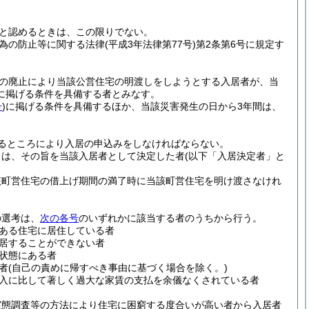
と認めるときは、この限りでない。
為の防止等に関する法律
(平成3年法律第77号)
第2条第6号に規定す
途の廃止により当該公営住宅の明渡しをしようとする入居者が、当
に掲げる条件を具備する者とみなす。
号
)
に掲げる条件を具備するほか、当該災害発生の日から3年間は、
るところにより入居の申込みをしなければならない。
きは、その旨を当該入居者として決定した者
(以下「入居決定者」と
該町営住宅の借上げ期間の満了時に当該町営住宅を明け渡さなけれ
の選考は、
次の各号
のいずれかに該当する者のうちから行う。
ある住宅に居住している者
居することができない者
状態にある者
者
(自己の責めに帰すべき事由に基づく場合を除く。)
入に比して著しく過大な家賃の支払を余儀なくされている者
実態調査等の方法により住宅に困窮する度合いが高い者から入居者