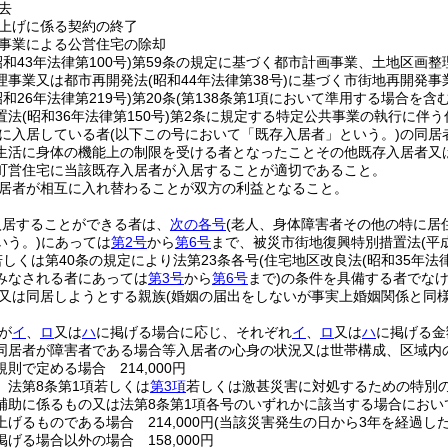
去
上げに係る契約の終了
事業による公営住宅の除却
昭和43年法律第100号)
第59条の規定に基づく都市計画事業、土地区画整
理事業又は都市再開発法
(昭和44年法律第38号)
に基づく市街地再開発事
昭和26年法律第219号)
第20条
(第138条第1項において準用する場合を含む
置法
(昭和36年法律第150号)
第2条に規定する特定公共事業の執行に伴う
に入居している者
(以下この号において「既存入居者」という。)
の同居
生活に身体の機能上の制限を受ける者となったことその他既存入居者又
町営住宅に当該既存入居者が入居することが適切であること。
居者が相互に入れ替わることが双方の利益となること。
入居することができる者は、
次の各号
(老人、身体障害者その他の特に居
いう。)
にあっては
第2号
から
第6号
まで、被災市街地復興特別措置法
(平
若しくは第40条の規定により法第23条各号
(住宅地区改良法
(昭和35年法
みなされる者にあっては
第3号
から
第6号
まで)
の条件を具備する者でな
又は同居しようとする親族
(婚姻の届出をしないが事実上婚姻関係と同
が
イ
、
ロ
又は
ハ
に掲げる場合に応じ、それぞれ
イ
、
ロ
又は
ハ
に掲げる金
同居者が障害者である場合等入居者の心身の状況又は世帯構成、区域内
則で定める場合 214,000円
、法第8条第1項若しくは
第3項
若しくは激甚災害に対処するための特別
補助に係るもの又は法第8条第1項各号のいずれかに該当する場合にお
げるものである場合 214,000円
(当該災害発生の日から3年を経過した場
掲げる場合以外の場合 158,000円