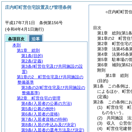
庄内町町営住宅設置及び管理条例
○庄内町町営
平成17年7月1日 条例第156号
目次
(令和4年4月1日施行)
第1章
総則
(第1
第1章の2
町営住
条項目次
沿革
第2章
町営住宅
本則
第3章
法第45条
第1章
総則
第4章
法第45条
第1条
(目的)
第5章
駐車場の
第2条
(定義)
第6章
補則
(第6
第3条
(町営住宅及び共同施設の設
附則
置)
第1章
総則
第1章の2
町営住宅及び共同施設の
(目的)
整備基準
第1条
この条例は
第3条の2
(町営住宅及び共同施設の
によるほか、町営
整備基準)
(定義)
第2章
町営住宅の管理
第2条
この条例に
第4条
(入居者の公募の方法)
(1)
町営住宅 町
第5条
(公募の例外)
ものをいう。
第6条
(入居者の資格)
(2)
共同施設 法
第7条
(入居者資格の特例)
(3)
収入 公営住
第8条
(入居の申込み及び決定)
(4)
町営住宅建替
第9条
(入居者の選考方法及び決定)