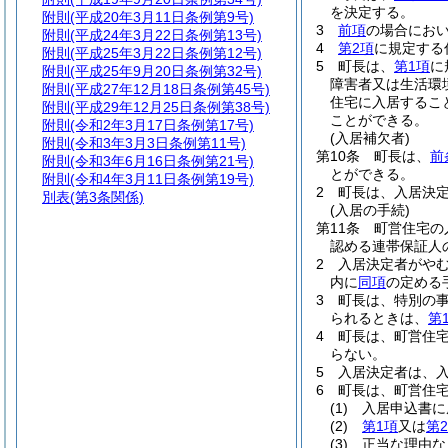
を決定する。
附則
(平成20年3月11日条例第9号)
3
前項
の場合にお
附則
(平成24年3月22日条例第13号)
4
第2項
に規定する
附則
(平成25年3月22日条例第12号)
5
町長は、
第1項
に
附則
(平成25年9月20日条例第32号)
障害者又は生活環
附則
(平成27年12月18日条例第45号)
住宅に入居するこ
附則
(平成29年12月25日条例第38号)
ことができる。
附則
(令和2年3月17日条例第17号)
(入居補欠者)
附則
(令和3年3月3日条例第11号)
第10条
町長は、
前
附則
(令和3年6月16日条例第21号)
とができる。
附則
(令和4年3月11日条例第19号)
2
町長は、入居決
別表
(第3条関係)
(入居の手続)
第11条
町営住宅の
認める連帯保証人
2
入居決定者がや
内に
同項
の定める
3
町長は、特別の
られるときは、
第
4
町長は、町営住
らない。
5
入居決定者は、入
6
町長は、町営住
(1)
入居申込書に
(2)
第1項
又は
第
(3)
正当な理由な