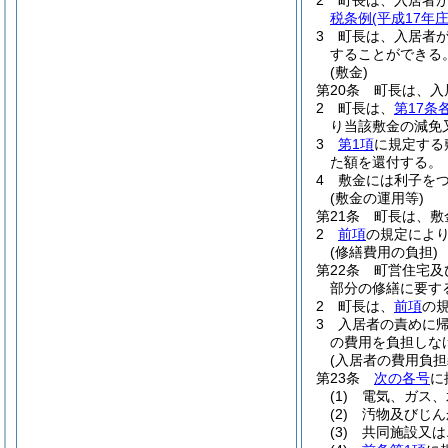
2
町長は、入居者
税条例
(平成17年
3
町長は、入居者
することができる
(敷金)
第20条
町長は、入
2
町長は、
第17条
り当該敷金の減免
3
第1項
に規定する
た額を還付する。
4
敷金には利子を
(敷金の運用等)
第21条
町長は、敷
2
前項
の規定によ
(修繕費用の負担)
第22条
町営住宅及
部分の修繕に要す
2
町長は、
前項
の
3
入居者の責めに
の費用を負担しな
(入居者の費用負担
第23条
次の各号
に
(1)
電気、ガス、
(2)
汚物及びじん
(3)
共同施設又は