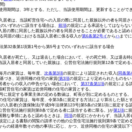
間)
使用期間は、3年とする。
ただし、当該使用期間は、更新することがで
入居者は、当該町営住宅への入居の際に同居した親族以外の者を同居さ
号
のいずれかに該当する場合は、
前項
の規定による承認をしてはならな
入居の際に同居した親族以外の者を同居させることが必要であると認め
る同居の後における当該入居者に係る収入が
第6条第2号イ
から
ハ
までに
法第32条第1項第1号から第5号までのいずれかに該当する場合
入居者が死亡し、又は退去した場合において、その死亡時、又は退去時
当該入居者と同居していた親族は、公営住宅法施行規則第12条で定め
毎月の家賃は、毎年度、
次条第3項
の規定により認定された収入
(
同条第
基づき、近傍同種の住宅の家賃
(
第3項
の規定により定められたものをい
居者からの収入の申告がない場合において、
第37条第1項
の規定による
該町営住宅の家賃は近傍同種の住宅の家賃とする。
4号に規定する事業主体の定める数値は、町長が別に定めるものとする。
の住宅の家賃は、毎年度、令第3条に規定する方法により算出した額と
宅の入居者
(介護保険法
(平成9年法律第123号)
第5条の2第1項に規定する
公営住宅法施行規則第8条で定める者に該当する者に限る。)
が
第1項
に
困難な事情にあると認めるときは、
同項
の規定にかかわらず、当該入居
の規定による書類の閲覧の請求その他の公営住宅法施行規則第9条で定め
からの経過年数その他の事項に応じ、かつ、近傍同種の住宅の家賃以下