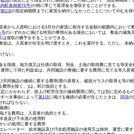
が
前項
の規定により指定された期限
(以下この条において「指定納期限」
庄内町条例第75号)
の例に準じて延滞金を徴収することができる。
が
第1項
の指定納期限までに家賃を納付しなかったことについてやむを得
。
居者から入居時における3月分の家賃に相当する金額の範囲内において
各号
のいずれかに掲げる特別の事情がある場合においては、敷金の減免
又は徴収の猶予をすることができる。
敷金は、入居者が住宅を明け渡すとき、これを還付する。
ただし、未納
つけない。
金を国債、地方債又は社債の取得、預金、土地の取得費に充てる等安全
り運用して得た利益金は、共同施設の整備に要する費用に充てる等入居
び共同施設の修繕に要する費用
(畳の表替え、破損ガラスの取替え等の
る費用を除く。)
は、町の負担とする。
規定にかかわらず、借上げ町営住宅の修繕費用に関しては別に定めるも
帰すべき事由によって
第1項
に掲げる修繕の必要が生じたときは、
同項
の
ければならない。
義務)
掲げる費用は、入居者の負担とする。
水道及び下水道の使用料
かいの処理に要する費用
エレベーター、給水施設及び汚水処理施設の使用又は維持、運営に要す