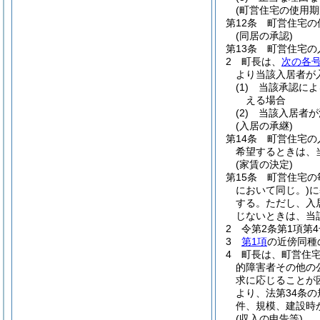
(町営住宅の使用期
第12条
町営住宅の
(同居の承認)
第13条
町営住宅の
2
町長は、
次の各
より当該入居者が
(1)
当該承認によ
える場合
(2)
当該入居者が
(入居の承継)
第14条
町営住宅の
希望するときは、
(家賃の決定)
第15条
町営住宅の
において同じ。)
に
する。
ただし、入
じないときは、当
2
令第2条第1項第
3
第1項
の近傍同種
4
町長は、町営住
的障害者その他の
求に応じることが
より、法第34条
件、規模、建設時
(収入の申告等)