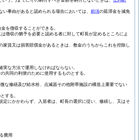
という。)
までにその納付すべき金額を納付しないときは、
庄内町
ない事由があると認められる場合においては、
前項
の延滞金を減免
敷金を徴収することができる。
又は徴収の猶予を必要と認める者に対して町長が定めるところによ
の家賃又は損害賠償金があるときは、敷金のうちからこれを控除し
確実な方法で運用しなければならない。
者の共同の利便のために使用するものとする。
軽微な修繕及び給水栓、点滅器その他附帯施設の構造上重要でない
のとする。
規定にかかわらず、入居者は、町長の選択に従い、修繕し、又はそ
る費用