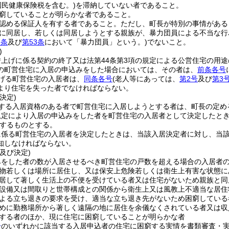
国民健康保険税を含む。)
を滞納していない者であること。
窮していることが明らかな者であること。
認める保証人を有する者であること。
ただし、町長が特別の事情がある
に同居し、若しくは同居しようとする親族が、暴力団員による不当な行
3条
及び
第53条
において「暴力団員」という。)
でないこと。
)
借上げに係る契約の終了又は法第44条第3項の規定による公営住宅の用
の町営住宅に入居の申込みをした場合においては、その者は、
前条各号
げる町営住宅の入居者は、
同条各号
(老人等にあっては、
第2号
及び
第3
より住宅を失った者でなければならない。
決定)
する入居資格のある者で町営住宅に入居しようとする者は、町長の定め
規定により入居の申込みをした者を町営住宅の入居者として決定したと
するものとする。
に係る町営住宅の入居者を決定したときは、当該入居決定者に対し、当
知しなければならない。
及び決定)
みをした者の数が入居させるべき町営住宅の戸数を超える場合の入居者
物若しくは場所に居住し、又は保安上危険若しくは衛生上有害な状態に
居して著しく生活上の不便を受けている者又は住宅がないため親族と同
設備又は間取りと世帯構成との関係から衛生上又は風教上不適当な居住
よる立ち退きの要求を受け、適当な立ち退き先がないため困窮している
めに勤務場所から著しく遠隔の地に居住を余儀なくされている者又は収
する者のほか、現に住宅に困窮していることが明らかな者
号
のいずれかに該当する入居申込者の住宅に困窮する実情を書類審査・