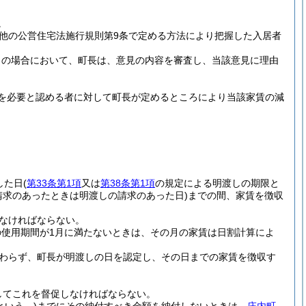
。
の他の公営住宅法施行規則第9条で定める方法により把握した入居者
この場合において、町長は、意見の内容を審査し、当該意見に理由
を必要と認める者に対して町長が定めるところにより当該家賃の減
した日
(
第33条第1項
又は
第38条第1項
の規定による明渡しの期限と
請求のあったときは明渡しの請求のあった日)
までの間、家賃を徴収
なければならない。
使用期間が1月に満たないときは、その月の家賃は日割計算によ
わらず、町長が明渡しの日を認定し、その日までの家賃を徴収す
してこれを督促しなければならない。