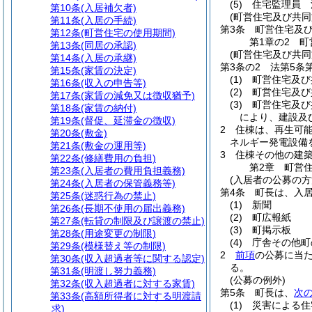
(5)
住宅監理員 
第10条
(入居補欠者)
(町営住宅及び共同
第11条
(入居の手続)
第3条
町営住宅及
第12条
(町営住宅の使用期間)
第1章の2
町
第13条
(同居の承認)
(町営住宅及び共同
第14条
(入居の承継)
第3条の2
法第5条
第15条
(家賃の決定)
(1)
町営住宅及び
第16条
(収入の申告等)
(2)
町営住宅及び
第17条
(家賃の減免又は徴収猶予)
(3)
町営住宅及び
第18条
(家賃の納付)
により、建設及
第19条
(督促、延滞金の徴収)
2
住棟は、再生可
第20条
(敷金)
ネルギー発電設備
第21条
(敷金の運用等)
3
住棟その他の建
第22条
(修繕費用の負担)
第2章
町営
第23条
(入居者の費用負担義務)
(入居者の公募の方
第24条
(入居者の保管義務等)
第4条
町長は、入
第25条
(迷惑行為の禁止)
(1)
新聞
第26条
(長期不使用の届出義務)
(2)
町広報紙
第27条
(転貸の制限及び譲渡の禁止)
(3)
町掲示板
第28条
(用途変更の制限)
(4)
庁舎その他町
第29条
(模様替え等の制限)
2
前項
の公募に当
第30条
(収入超過者等に関する認定)
る。
第31条
(明渡し努力義務)
(公募の例外)
第32条
(収入超過者に対する家賃)
第5条
町長は、
次
第33条
(高額所得者に対する明渡請
(1)
災害による住
求)