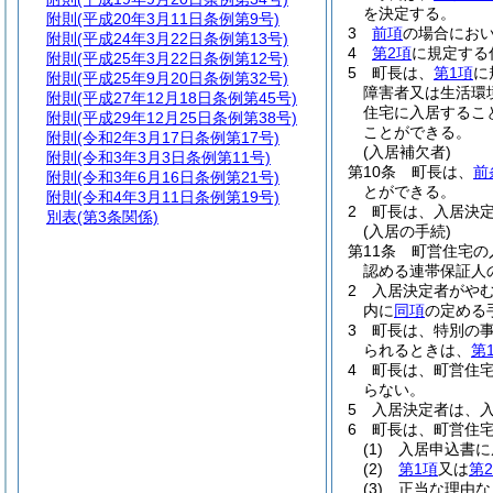
を決定する。
附則
(平成20年3月11日条例第9号)
3
前項
の場合にお
附則
(平成24年3月22日条例第13号)
4
第2項
に規定する
附則
(平成25年3月22日条例第12号)
5
町長は、
第1項
に
附則
(平成25年9月20日条例第32号)
障害者又は生活環
附則
(平成27年12月18日条例第45号)
住宅に入居するこ
附則
(平成29年12月25日条例第38号)
ことができる。
附則
(令和2年3月17日条例第17号)
(入居補欠者)
附則
(令和3年3月3日条例第11号)
第10条
町長は、
前
附則
(令和3年6月16日条例第21号)
とができる。
附則
(令和4年3月11日条例第19号)
2
町長は、入居決
別表
(第3条関係)
(入居の手続)
第11条
町営住宅の
認める連帯保証人
2
入居決定者がや
内に
同項
の定める
3
町長は、特別の
られるときは、
第
4
町長は、町営住
らない。
5
入居決定者は、入
6
町長は、町営住
(1)
入居申込書に
(2)
第1項
又は
第
(3)
正当な理由な