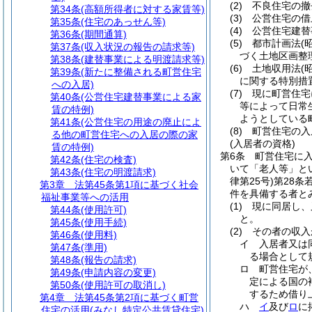
(2)
不良住宅の撤
第34条
(高額所得者に対する家賃等)
(3)
公営住宅の借
第35条
(住宅のあっせん等)
(4)
公営住宅建替
第36条
(期間通算)
(5)
都市計画法
(
第37条
(収入状況の報告の請求等)
づく土地区画整
第38条
(建替事業による明渡請求等)
(6)
土地収用法
(
第39条
(新たに整備される町営住宅
に関する特別措
への入居)
(7)
現に町営住宅
第40条
(公営住宅建替事業による家
等によって日常
賃の特例)
ようとしている
第41条
(公営住宅の用途の廃止によ
(8)
町営住宅の入
る他の町営住宅への入居の際の家
(入居者の資格)
賃の特例)
第6条
町営住宅に
第42条
(住宅の検査)
いて「老人等」と
第43条
(住宅の明渡請求)
律第25号)
第28条
第3章
法第45条第1項に基づく社会
件を具備する者と
福祉事業等への活用
(1)
現に同居し、
第44条
(使用許可)
と。
第45条
(使用手続)
(2)
その者の収入
第46条
(使用料)
イ
入居者又は
第47条
(準用)
る場合として規
第48条
(報告の請求)
ロ
町営住宅が
第49条
(申請内容の変更)
定による国の
第50条
(使用許可の取消し)
するため借り上
第4章
法第45条第2項に基づく町営
ハ
イ
及び
ロ
に
住宅の活用(みなし特定公共賃貸住宅)