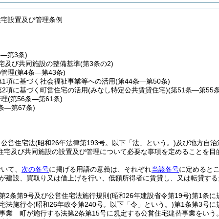
住宅設置及び管理条例
条―第3条)
宅及び共同施設の整備基準
(第3条の2)
の管理
(第4条―第43条)
第1項に基づく社会福祉事業等への活用
(第44条―第50条)
第2項に基づく町営住宅の活用(みなし特定公共賃貸住宅)
(第51条―第55条
管理
(第56条―第61条)
2条―第67条)
、公営住宅法
(昭和26年法律第193号。以下「法」という。)
及び地方自治
住宅及び共同施設の設置及び管理について必要な事項を定めることを目
おいて、
次の各号
に掲げる用語の意義は、それぞれ
当該各号
に定めると
が建設、買取り又は借上げを行い、低額所得者に賃貸し、又は転貸する
第2条第9号及び公営住宅法施行規則
(昭和26年建設省令第19号)
第1条に
宅法施行令
(昭和26年政令第240号。以下「令」という。)
第1条第3号
事業 町が施行する法第2条第15号に規定する公営住宅建替事業をいう