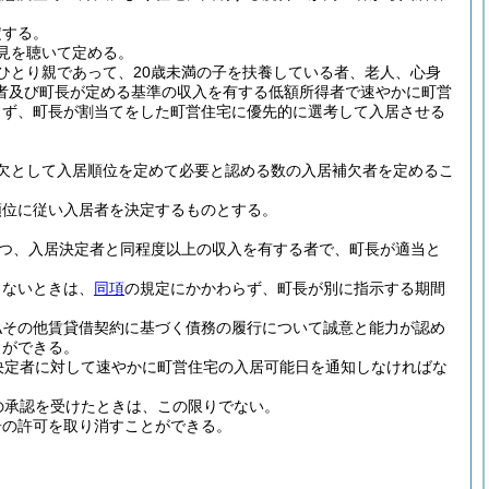
定する。
見を聴いて定める。
ひとり親であって、20歳未満の子を扶養している者、老人、心身
者及び町長が定める基準の収入を有する低額所得者で速やかに町営
らず、町長が割当てをした町営住宅に優先的に選考して入居させる
欠として入居順位を定めて必要と認める数の入居補欠者を定めるこ
順位に従い入居者を決定するものとする。
かつ、入居決定者と同程度以上の収入を有する者で、町長が適当と
きないときは、
同項
の規定にかかわらず、町長が別に指示する期間
払その他賃貸借契約に基づく債務の履行について誠意と能力が認め
とができる。
決定者に対して速やかに町営住宅の入居可能日を通知しなければな
の承認を受けたときは、この限りでない。
居の許可を取り消すことができる。