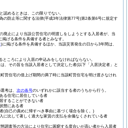
と認めるときは、この限りでない。
為の防止等に関する法律
(平成3年法律第77号)
第2条第6号に規定す
途の廃止により当該公営住宅の明渡しをしようとする入居者が、当
に掲げる条件を具備する者とみなす。
号
)
に掲げる条件を具備するほか、当該災害発生の日から3年間は、
るところにより入居の申込みをしなければならない。
きは、その旨を当該入居者として決定した者
(以下「入居決定者」と
該町営住宅の借上げ期間の満了時に当該町営住宅を明け渡さなけれ
の選考は、
次の各号
のいずれかに該当する者のうちから行う。
ある住宅に居住している者
居することができない者
状態にある者
者
(自己の責めに帰すべき事由に基づく場合を除く。)
入に比して著しく過大な家賃の支払を余儀なくされている者
実態調査等の方法により住宅に困窮する度合いが高い者から入居者