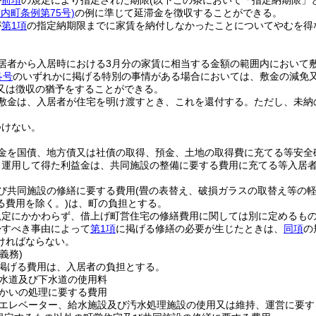
が
前項
の規定により指定された期限
(以下この条において「指定納期限」
庄内町条例第75号)
の例に準じて延滞金を徴収することができる。
が
第1項
の指定納期限までに家賃を納付しなかったことについてやむを得
。
居者から入居時における3月分の家賃に相当する金額の範囲内において
各号
のいずれかに掲げる特別の事情がある場合においては、敷金の減免
又は徴収の猶予をすることができる。
敷金は、入居者が住宅を明け渡すとき、これを還付する。
ただし、未納
つけない。
金を国債、地方債又は社債の取得、預金、土地の取得費に充てる等安全
り運用して得た利益金は、共同施設の整備に要する費用に充てる等入居
び共同施設の修繕に要する費用
(畳の表替え、破損ガラスの取替え等の
る費用を除く。)
は、町の負担とする。
規定にかかわらず、借上げ町営住宅の修繕費用に関しては別に定めるも
帰すべき事由によって
第1項
に掲げる修繕の必要が生じたときは、
同項
の
ければならない。
義務)
掲げる費用は、入居者の負担とする。
水道及び下水道の使用料
かいの処理に要する費用
エレベーター、給水施設及び汚水処理施設の使用又は維持、運営に要す