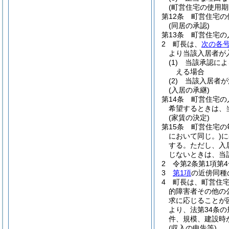
(町営住宅の使用期
第12条
町営住宅の
(同居の承認)
第13条
町営住宅の
2
町長は、
次の各
より当該入居者が
(1)
当該承認によ
える場合
(2)
当該入居者が
(入居の承継)
第14条
町営住宅の
希望するときは、
(家賃の決定)
第15条
町営住宅の
において同じ。)
に
する。
ただし、入
じないときは、当
2
令第2条第1項第
3
第1項
の近傍同種
4
町長は、町営住
的障害者その他の
求に応じることが
より、法第34条
件、規模、建設時
(収入の申告等)