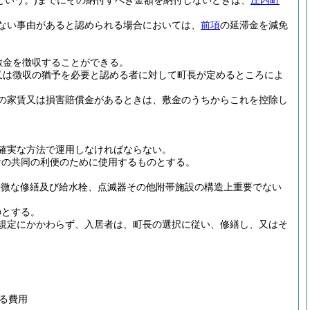
という。)
までにその納付すべき金額を納付しないときは、
庄内町
ない事由があると認められる場合においては、
前項
の延滞金を減免
敷金を徴収することができる。
又は徴収の猶予を必要と認める者に対して町長が定めるところによ
の家賃又は損害賠償金があるときは、敷金のうちからこれを控除し
確実な方法で運用しなければならない。
者の共同の利便のために使用するものとする。
軽微な修繕及び給水栓、点滅器その他附帯施設の構造上重要でない
のとする。
規定にかかわらず、入居者は、町長の選択に従い、修繕し、又はそ
る費用