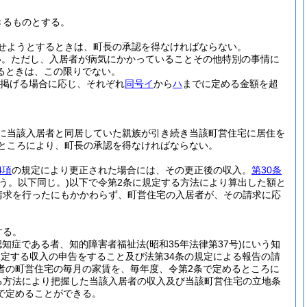
きるものとする。
せようとするときは、町長の承認を得なければならない。
い。
ただし、入居者が病気にかかっていることその他特別の事情に
るときは、この限りでない。
掲げる場合に応じ、それぞれ
同号イ
から
ハ
までに定める金額を超
に当該入居者と同居していた親族が引き続き当該町営住宅に居住を
るところにより、町長の承認を得なければならない。
4項
の規定により更正された場合には、その更正後の収入。
第30条
う。以下同じ。)
以下で令第2条に規定する方法により算出した額と
請求を行ったにもかかわらず、町営住宅の入居者が、その請求に応
する。
認知症である者、知的障害者福祉法
(昭和35年法律第37号)
にいう知
規定する収入の申告をすること及び法第34条の規定による報告の請
者の町営住宅の毎月の家賃を、毎年度、令第2条で定めるところに
る方法により把握した当該入居者の収入及び当該町営住宅の立地条
で定めることができる。