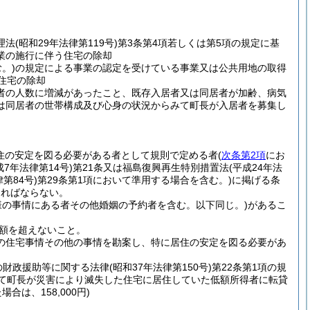
理法
(昭和29年法律第119号)
第3条第4項若しくは第5項の規定に基
業の施行に伴う住宅の除却
。)
の規定による事業の認定を受けている事業又は公共用地の取得
住宅の除却
者の人数に増減があったこと、既存入居者又は同居者が加齢、病気
は同居者の世帯構成及び心身の状況からみて町長が入居者を募集し
住の安定を図る必要がある者として規則で定める者
(
次条第2項
にお
成7年法律第14号)
第21条又は福島復興再生特別措置法
(平成24年法
律第84号)
第29条第1項において準用する場合を含む。)
に掲げる条
ければならない。
様の事情にある者その他婚姻の予約者を含む。以下同じ。)
があるこ
額を超えないこと。
の住宅事情その他の事情を勘案し、特に居住の安定を図る必要があ
の財政援助等に関する法律
(昭和37年法律第150号)
第22条第1項の規
いて町長が災害により滅失した住宅に居住していた低額所得者に転貸
合は、158,000円)