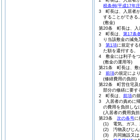
2
町長は、入居者
税条例
(平成17年
3
町長は、入居者
することができる
(敷金)
第20条
町長は、入
2
町長は、
第17条
り当該敷金の減免
3
第1項
に規定する
た額を還付する。
4
敷金には利子を
(敷金の運用等)
第21条
町長は、敷
2
前項
の規定によ
(修繕費用の負担)
第22条
町営住宅及
部分の修繕に要す
2
町長は、
前項
の
3
入居者の責めに
の費用を負担しな
(入居者の費用負担
第23条
次の各号
に
(1)
電気、ガス、
(2)
汚物及びじん
(3)
共同施設又は