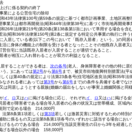
去
上げに係る契約の終了
事業による公営住宅の除却
昭和43年法律第100号)
第59条の規定に基づく都市計画事業、土地区画整
理事業又は都市再開発法
(昭和44年法律第38号)
に基づく市街地再開発事
昭和26年法律第219号)
第20条
(第138条第1項において準用する場合を含む
置法
(昭和36年法律第150号)
第2条に規定する特定公共事業の執行に伴う
に入居している者
(以下この号において「既存入居者」という。)
の同居
生活に身体の機能上の制限を受ける者となったことその他既存入居者又
町営住宅に当該既存入居者が入居することが適切であること。
居者が相互に入れ替わることが双方の利益となること。
入居することができる者は、
次の各号
(老人、身体障害者その他の特に居
いう。)
にあっては
第2号
から
第6号
まで、被災市街地復興特別措置法
(平
若しくは第40条の規定により法第23条各号
(住宅地区改良法
(昭和35年法
みなされる者にあっては
第3号
から
第6号
まで)
の条件を具備する者でな
又は同居しようとする親族
(婚姻の届出をしないが事実上婚姻関係と同
が
イ
、
ロ
又は
ハ
に掲げる場合に応じ、それぞれ
イ
、
ロ
又は
ハ
に掲げる金
同居者が障害者である場合等入居者の心身の状況又は世帯構成、区域内
則で定める場合 214,000円
、法第8条第1項若しくは
第3項
若しくは激甚災害に対処するための特別
補助に係るもの又は法第8条第1項各号のいずれかに該当する場合にお
げるものである場合 214,000円
(当該災害発生の日から3年を経過した場
掲げる場合以外の場合 158,000円