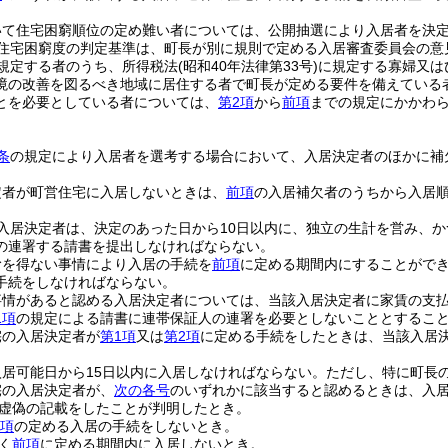
いて住宅困窮順位の定め難い者については、公開抽選により入居者を決
住宅困窮度の判定基準は、町長が別に規則で定める入居審査委員会の意
規定する者のうち、所得税法
(昭和40年法律第33号)
に規定する寡婦又は
境の改善を図るべき地域に居住する者で町長が定める要件を備えている
とを必要としている者については、
第2項
から
前項
までの規定にかかわ
条
の規定により入居者を選考する場合において、入居決定者のほかに補
定者が町営住宅に入居しないときは、
前項
の入居補欠者のうちから入居
入居決定者は、決定のあった日から10日以内に、独立の生計を営み、
の連署する請書を提出しなければならない。
むを得ない事情により入居の手続を
前項
に定める期間内にすることがで
手続をしなければならない。
事情があると認める入居決定者については、当該入居決定者に家賃の支
1項
の規定による請書に連帯保証人の連署を必要としないこととするこ
宅の入居決定者が
第1項
又は
第2項
に定める手続をしたときは、当該入居
居可能日から15日以内に入居しなければならない。
ただし、特に町長
宅の入居決定者が、
次の各号
のいずれかに該当すると認めるときは、入
虚偽の記載をしたことが判明したとき。
2項
の定める入居の手続をしないとき。
く
前項
に定める期間内に入居しないとき。