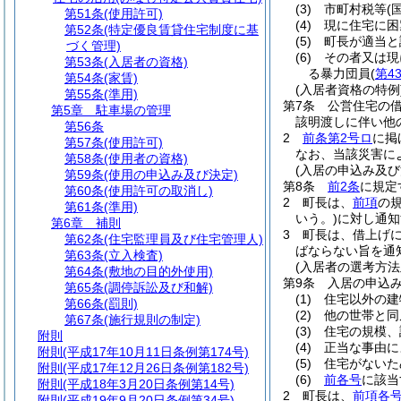
(3)
市町村税等
(
第51条
(使用許可)
(4)
現に住宅に困
第52条
(特定優良賃貸住宅制度に基
(5)
町長が適当と
づく管理)
(6)
その者又は現
第53条
(入居者の資格)
る暴力団員
(
第4
第54条
(家賃)
(入居者資格の特例
第55条
(準用)
第7条
公営住宅の
第5章
駐車場の管理
該明渡しに伴い他
第56条
2
前条第2号ロ
に掲
第57条
(使用許可)
なお、当該災害に
第58条
(使用者の資格)
(入居の申込み及び
第59条
(使用の申込み及び決定)
第8条
前2条
に規定
第60条
(使用許可の取消し)
2
町長は、
前項
の
第61条
(準用)
いう。)
に対し通知
第6章
補則
3
町長は、借上げ
第62条
(住宅監理員及び住宅管理人)
ばならない旨を通
第63条
(立入検査)
(入居者の選考方法
第64条
(敷地の目的外使用)
第9条
入居の申込
第65条
(調停訴訟及び和解)
(1)
住宅以外の建
第66条
(罰則)
(2)
他の世帯と同
第67条
(施行規則の制定)
(3)
住宅の規模、
附則
(4)
正当な事由に
附則
(平成17年10月11日条例第174号)
(5)
住宅がないた
附則
(平成17年12月26日条例第182号)
(6)
前各号
に該当
附則
(平成18年3月20日条例第14号)
2
町長は、
前項各
附則
(平成19年9月20日条例第34号)