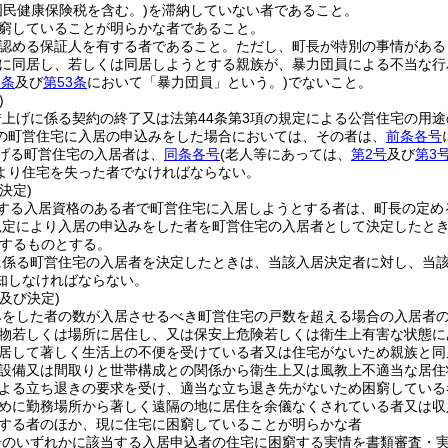
国民健康保険税を含む。)
を滞納していない者であること。
窮していることが明らかな者であること。
認める保証人を有する者であること。
ただし、町長が特別の事情がある
に同居し、若しくは同居しようとする親族が、暴力団員による不当な行
3条
及び
第53条
において「暴力団員」という。)
でないこと。
)
借上げに係る契約の終了又は法第44条第3項の規定による公営住宅の用
の町営住宅に入居の申込みをした場合においては、その者は、
前条各号
げる町営住宅の入居者は、
同条各号
(老人等にあっては、
第2号
及び
第3
より住宅を失った者でなければならない。
決定)
する入居資格のある者で町営住宅に入居しようとする者は、町長の定め
規定により入居の申込みをした者を町営住宅の入居者として決定したと
するものとする。
に係る町営住宅の入居者を決定したときは、当該入居決定者に対し、当
知しなければならない。
及び決定)
みをした者の数が入居させるべき町営住宅の戸数を超える場合の入居者
物若しくは場所に居住し、又は保安上危険若しくは衛生上有害な状態に
居して著しく生活上の不便を受けている者又は住宅がないため親族と同
設備又は間取りと世帯構成との関係から衛生上又は風教上不適当な居住
よる立ち退きの要求を受け、適当な立ち退き先がないため困窮している
めに勤務場所から著しく遠隔の地に居住を余儀なくされている者又は収
する者のほか、現に住宅に困窮していることが明らかな者
号
のいずれかに該当する入居申込者の住宅に困窮する実情を書類審査・