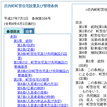
庄内町町営住宅設置及び管理条例
○庄内町町営
平成17年7月1日 条例第156号
目次
(令和4年4月1日施行)
第1章
総則
(第1
第1章の2
町営住
条項目次
沿革
第2章
町営住宅
本則
第3章
法第45条
第1章
総則
第4章
法第45条
第1条
(目的)
第5章
駐車場の
第2条
(定義)
第6章
補則
(第6
第3条
(町営住宅及び共同施設の設
附則
置)
第1章
総則
第1章の2
町営住宅及び共同施設の
(目的)
整備基準
第1条
この条例は
第3条の2
(町営住宅及び共同施設の
によるほか、町営
整備基準)
(定義)
第2章
町営住宅の管理
第2条
この条例に
第4条
(入居者の公募の方法)
(1)
町営住宅 町
第5条
(公募の例外)
ものをいう。
第6条
(入居者の資格)
(2)
共同施設 法
第7条
(入居者資格の特例)
(3)
収入 公営住
第8条
(入居の申込み及び決定)
(4)
町営住宅建替
第9条
(入居者の選考方法及び決定)