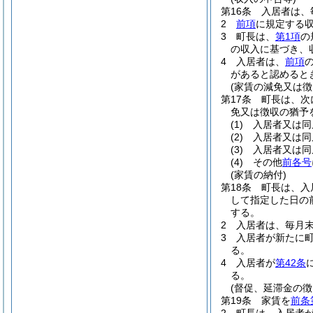
第16条
入居者は、
2
前項
に規定する
3
町長は、
第1項
の
の収入に基づき、
4
入居者は、
前項
があると認めると
(家賃の減免又は徴
第17条
町長は、次
免又は徴収の猶予
(1)
入居者又は同
(2)
入居者又は同
(3)
入居者又は同
(4)
その他
前各号
(家賃の納付)
第18条
町長は、入
して指定した日の
する。
2
入居者は、毎月
3
入居者が新たに
る。
4
入居者が
第42条
る。
(督促、延滞金の徴
第19条
家賃を
前条