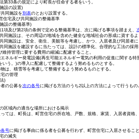
法第33条の規定により町長が任命する者をいう。
施設の設置)
び共同施設を
別表
のとおり設置する。
営住宅及び共同施設の整備基準
施設の整備基準)
第1項及び第2項の条例で定める整備基準は、次に掲げる事項を踏まえ、
共同施設は、その周辺の地域を含めた健全な地域社会の形成に資するよ
共同施設は、安全、衛生、美観等を考慮し、かつ、入居者及び同居者に
共同施設を建設するに当たっては、設計の標準化、合理的な工法の採用
び維持管理に要する費用の縮減に配慮すること。
能エネルギー発電設備
(再生可能エネルギー電気の利用の促進に関する特
をいう。)
の導入に配慮して整備するよう努めるものとする。
築物は、積雪等を考慮して整備するよう努めるものとする。
住宅の管理
法)
居者の公募を
次の各号
に掲げる方法のうち2以上の方法によって行うもの
の区域内の適当な場所における掲示
たっては、町長は、町営住宅の所在地、戸数、規格、家賃、入居者資格
の各号
に掲げる事由に係る者を公募を行わず、町営住宅に入居させるこ
宅の滅失