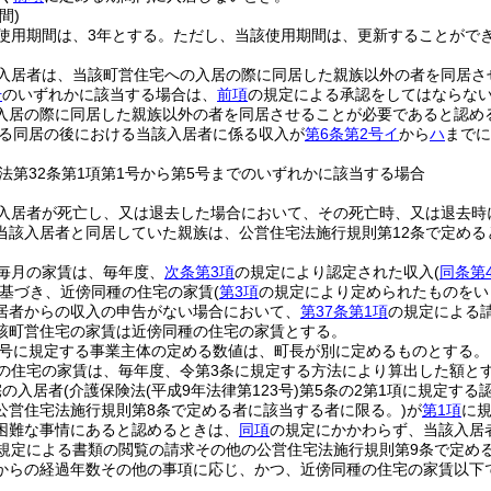
間)
使用期間は、3年とする。
ただし、当該使用期間は、更新することがで
入居者は、当該町営住宅への入居の際に同居した親族以外の者を同居さ
号
のいずれかに該当する場合は、
前項
の規定による承認をしてはならな
入居の際に同居した親族以外の者を同居させることが必要であると認め
る同居の後における当該入居者に係る収入が
第6条第2号イ
から
ハ
までに
法第32条第1項第1号から第5号までのいずれかに該当する場合
入居者が死亡し、又は退去した場合において、その死亡時、又は退去時
当該入居者と同居していた親族は、公営住宅法施行規則第12条で定め
毎月の家賃は、毎年度、
次条第3項
の規定により認定された収入
(
同条第
基づき、近傍同種の住宅の家賃
(
第3項
の規定により定められたものをい
居者からの収入の申告がない場合において、
第37条第1項
の規定による
該町営住宅の家賃は近傍同種の住宅の家賃とする。
4号に規定する事業主体の定める数値は、町長が別に定めるものとする。
の住宅の家賃は、毎年度、令第3条に規定する方法により算出した額と
宅の入居者
(介護保険法
(平成9年法律第123号)
第5条の2第1項に規定する
公営住宅法施行規則第8条で定める者に該当する者に限る。)
が
第1項
に
困難な事情にあると認めるときは、
同項
の規定にかかわらず、当該入居
の規定による書類の閲覧の請求その他の公営住宅法施行規則第9条で定め
からの経過年数その他の事項に応じ、かつ、近傍同種の住宅の家賃以下