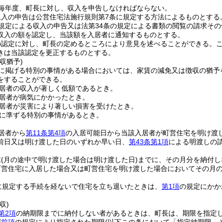
毎年度、町長に対し、収入を申告しなければならない。
収入の申告は公営住宅法施行規則第7条に規定する方法によるものとする
規定による収入の申告又は法第34条の規定による書類の閲覧の請求そ
収入の額を認定し、当該額を入居者に通知するものとする。
の認定に対し、町長の定めるところにより意見を述べることができる。
きは当該認定を更正するものとする。
収猶予)
に掲げる特別の事情がある場合においては、家賃の減免又は徴収の猶予
をすることができる。
居者の収入が著しく低額であるとき。
居者が病気にかかったとき。
居者が災害により著しい損害を受けたとき。
に準ずる特別の事情があるとき。
居者から
第11条第4項
の入居可能日から当該入居者が町営住宅を明け渡
前日又は明け渡した日のいずれか早い日、
第43条第1項
による明渡しの
末
(月の途中で明け渡した場合は明け渡した日)
までに、その月分を納付し
町営住宅に入居した場合又は町営住宅を明け渡した場合においてその月の
に規定する手続を経ないで住宅を立ち退いたときは、
第1項
の規定にかか
収)
第2項
の納期限までに納付しない者があるときは、町長は、期限を指定