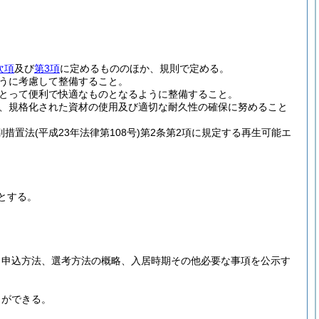
次項
及び
第3項
に定めるもののほか、規則で定める。
うに考慮して整備すること。
とって便利で快適なものとなるように整備すること。
、規格化された資材の使用及び適切な耐久性の確保に努めること
別措置法
(平成23年法律第108号)
第2条第2項に規定する再生可能エ
とする。
、申込方法、選考方法の概略、入居時期その他必要な事項を公示す
とができる。