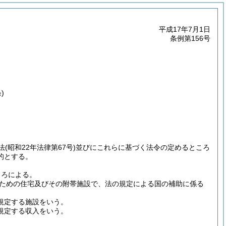
平成17年7月1日
条例第156号
)
法
(昭和22年法律第67号)
並びにこれらに基づく法令の定めるところ
的とする。
ころによる。
ための住宅及びその附帯施設で、法の規定による国の補助に係る
規定する施設をいう。
に規定する収入をいう。
。