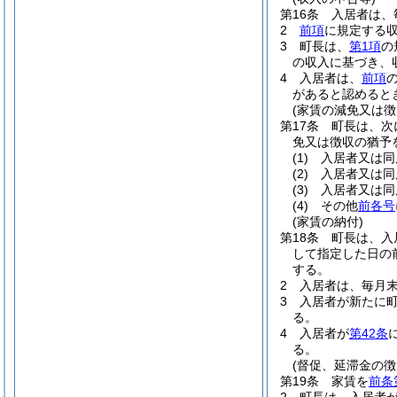
第16条
入居者は、
2
前項
に規定する
3
町長は、
第1項
の
の収入に基づき、
4
入居者は、
前項
があると認めると
(家賃の減免又は徴
第17条
町長は、次
免又は徴収の猶予
(1)
入居者又は同
(2)
入居者又は同
(3)
入居者又は同
(4)
その他
前各号
(家賃の納付)
第18条
町長は、入
して指定した日の
する。
2
入居者は、毎月
3
入居者が新たに
る。
4
入居者が
第42条
る。
(督促、延滞金の徴
第19条
家賃を
前条