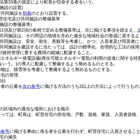
法第33条の規定により町長が任命する者をいう。
施設の設置)
び共同施設を
別表
のとおり設置する。
営住宅及び共同施設の整備基準
施設の整備基準)
第1項及び第2項の条例で定める整備基準は、次に掲げる事項を踏まえ、
共同施設は、その周辺の地域を含めた健全な地域社会の形成に資するよ
共同施設は、安全、衛生、美観等を考慮し、かつ、入居者及び同居者に
共同施設を建設するに当たっては、設計の標準化、合理的な工法の採用
び維持管理に要する費用の縮減に配慮すること。
能エネルギー発電設備
(再生可能エネルギー電気の利用の促進に関する特
をいう。)
の導入に配慮して整備するよう努めるものとする。
築物は、積雪等を考慮して整備するよう努めるものとする。
住宅の管理
法)
居者の公募を
次の各号
に掲げる方法のうち2以上の方法によって行うもの
の区域内の適当な場所における掲示
たっては、町長は、町営住宅の所在地、戸数、規格、家賃、入居者資格
の各号
に掲げる事由に係る者を公募を行わず、町営住宅に入居させるこ
宅の滅失