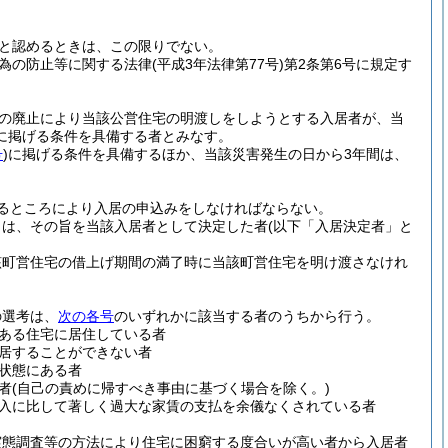
と認めるときは、この限りでない。
為の防止等に関する法律
(平成3年法律第77号)
第2条第6号に規定す
途の廃止により当該公営住宅の明渡しをしようとする入居者が、当
に掲げる条件を具備する者とみなす。
号
)
に掲げる条件を具備するほか、当該災害発生の日から3年間は、
るところにより入居の申込みをしなければならない。
きは、その旨を当該入居者として決定した者
(以下「入居決定者」と
該町営住宅の借上げ期間の満了時に当該町営住宅を明け渡さなけれ
の選考は、
次の各号
のいずれかに該当する者のうちから行う。
ある住宅に居住している者
居することができない者
状態にある者
者
(自己の責めに帰すべき事由に基づく場合を除く。)
入に比して著しく過大な家賃の支払を余儀なくされている者
実態調査等の方法により住宅に困窮する度合いが高い者から入居者