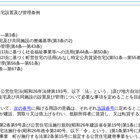
住宅設置及び管理条例
条―第3条)
宅及び共同施設の整備基準
(第3条の2)
の管理
(第4条―第43条)
第1項に基づく社会福祉事業等への活用
(第44条―第50条)
第2項に基づく町営住宅の活用(みなし特定公共賃貸住宅)
(第51条―第55条
管理
(第56条―第61条)
2条―第67条)
、公営住宅法
(昭和26年法律第193号。以下「法」という。)
及び地方自治
住宅及び共同施設の設置及び管理について必要な事項を定めることを目
おいて、
次の各号
に掲げる用語の意義は、それぞれ
当該各号
に定めると
が建設、買取り又は借上げを行い、低額所得者に賃貸し、又は転貸する
第2条第9号及び公営住宅法施行規則
(昭和26年建設省令第19号)
第1条に
宅法施行令
(昭和26年政令第240号。以下「令」という。)
第1条第3号
事業 町が施行する法第2条第15号に規定する公営住宅建替事業をいう