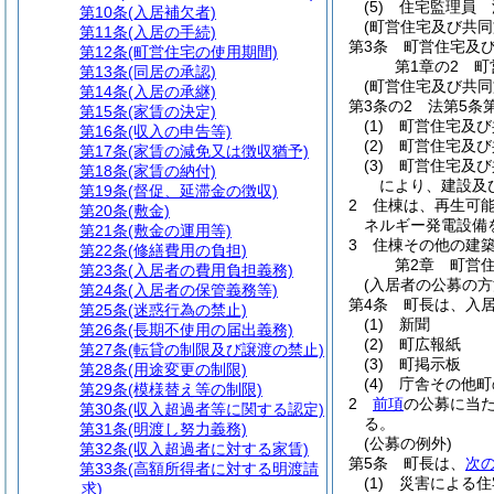
(5)
住宅監理員 
第10条
(入居補欠者)
(町営住宅及び共同
第11条
(入居の手続)
第3条
町営住宅及
第12条
(町営住宅の使用期間)
第1章の2
町
第13条
(同居の承認)
(町営住宅及び共同
第14条
(入居の承継)
第3条の2
法第5条
第15条
(家賃の決定)
(1)
町営住宅及び
第16条
(収入の申告等)
(2)
町営住宅及び
第17条
(家賃の減免又は徴収猶予)
(3)
町営住宅及び
第18条
(家賃の納付)
により、建設及
第19条
(督促、延滞金の徴収)
2
住棟は、再生可
第20条
(敷金)
ネルギー発電設備
第21条
(敷金の運用等)
3
住棟その他の建
第22条
(修繕費用の負担)
第2章
町営
第23条
(入居者の費用負担義務)
(入居者の公募の方
第24条
(入居者の保管義務等)
第4条
町長は、入
第25条
(迷惑行為の禁止)
(1)
新聞
第26条
(長期不使用の届出義務)
(2)
町広報紙
第27条
(転貸の制限及び譲渡の禁止)
(3)
町掲示板
第28条
(用途変更の制限)
(4)
庁舎その他町
第29条
(模様替え等の制限)
2
前項
の公募に当
第30条
(収入超過者等に関する認定)
る。
第31条
(明渡し努力義務)
(公募の例外)
第32条
(収入超過者に対する家賃)
第5条
町長は、
次
第33条
(高額所得者に対する明渡請
(1)
災害による住
求)