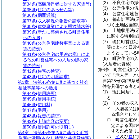
(2)
不良住宅の撤
第34条
(高額所得者に対する家賃等)
(3)
公営住宅の借
第35条
(住宅のあっせん等)
(4)
公営住宅建替
第36条
(期間通算)
(5)
都市計画法
(
第37条
(収入状況の報告の請求等)
づく土地区画整
第38条
(建替事業による明渡請求等)
(6)
土地収用法
(
第39条
(新たに整備される町営住宅
に関する特別措
への入居)
(7)
現に町営住宅
第40条
(公営住宅建替事業による家
等によって日常
賃の特例)
ようとしている
第41条
(公営住宅の用途の廃止によ
(8)
町営住宅の入
る他の町営住宅への入居の際の家
(入居者の資格)
賃の特例)
第6条
町営住宅に
第42条
(住宅の検査)
いて「老人等」と
第43条
(住宅の明渡請求)
律第25号)
第28条
第3章
法第45条第1項に基づく社会
件を具備する者と
福祉事業等への活用
(1)
現に同居し、
第44条
(使用許可)
と。
第45条
(使用手続)
(2)
その者の収入
第46条
(使用料)
イ
入居者又は
第47条
(準用)
る場合として規
第48条
(報告の請求)
ロ
町営住宅が
第49条
(申請内容の変更)
定による国の
第50条
(使用許可の取消し)
するため借り上
第4章
法第45条第2項に基づく町営
ハ
イ
及び
ロ
に
住宅の活用(みなし特定公共賃貸住宅)