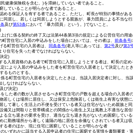
国民健康保険税を含む。)
を滞納していない者であること。
窮していることが明らかな者であること。
認める保証人を有する者であること。
ただし、町長が特別の事情がある
に同居し、若しくは同居しようとする親族が、暴力団員による不当な行
3条
及び
第53条
において「暴力団員」という。)
でないこと。
)
借上げに係る契約の終了又は法第44条第3項の規定による公営住宅の用
の町営住宅に入居の申込みをした場合においては、その者は、
前条各号
げる町営住宅の入居者は、
同条各号
(老人等にあっては、
第2号
及び
第3
より住宅を失った者でなければならない。
決定)
する入居資格のある者で町営住宅に入居しようとする者は、町長の定め
規定により入居の申込みをした者を町営住宅の入居者として決定したと
するものとする。
に係る町営住宅の入居者を決定したときは、当該入居決定者に対し、当
知しなければならない。
及び決定)
みをした者の数が入居させるべき町営住宅の戸数を超える場合の入居者
物若しくは場所に居住し、又は保安上危険若しくは衛生上有害な状態に
居して著しく生活上の不便を受けている者又は住宅がないため親族と同
設備又は間取りと世帯構成との関係から衛生上又は風教上不適当な居住
よる立ち退きの要求を受け、適当な立ち退き先がないため困窮している
めに勤務場所から著しく遠隔の地に居住を余儀なくされている者又は収
する者のほか、現に住宅に困窮していることが明らかな者
号
のいずれかに該当する入居申込者の住宅に困窮する実情を書類審査・