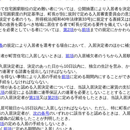
いて住宅困窮順位の定め難い者については、公開抽選により入居者を決
住宅困窮度の判定基準は、町長が別に規則で定める入居審査委員会の意
規定する者のうち、所得税法
(昭和40年法律第33号)
に規定する寡婦又は
境の改善を図るべき地域に居住する者で町長が定める要件を備えている
とを必要としている者については、
第2項
から
前項
までの規定にかかわ
条
の規定により入居者を選考する場合において、入居決定者のほかに補
定者が町営住宅に入居しないときは、
前項
の入居補欠者のうちから入居
入居決定者は、決定のあった日から10日以内に、独立の生計を営み、
の連署する請書を提出しなければならない。
むを得ない事情により入居の手続を
前項
に定める期間内にすることがで
手続をしなければならない。
事情があると認める入居決定者については、当該入居決定者に家賃の支
1項
の規定による請書に連帯保証人の連署を必要としないこととするこ
宅の入居決定者が
第1項
又は
第2項
に定める手続をしたときは、当該入居
居可能日から15日以内に入居しなければならない。
ただし、特に町長
宅の入居決定者が、
次の各号
のいずれかに該当すると認めるときは、入
虚偽の記載をしたことが判明したとき。
2項
の定める入居の手続をしないとき。
く
前項
に定める期間内に入居しないとき。