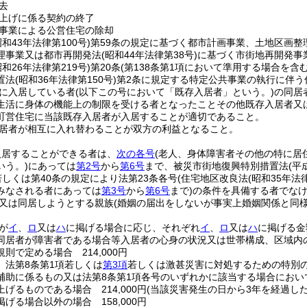
去
上げに係る契約の終了
事業による公営住宅の除却
昭和43年法律第100号)
第59条の規定に基づく都市計画事業、土地区画整
理事業又は都市再開発法
(昭和44年法律第38号)
に基づく市街地再開発事
昭和26年法律第219号)
第20条
(第138条第1項において準用する場合を含む
置法
(昭和36年法律第150号)
第2条に規定する特定公共事業の執行に伴う
に入居している者
(以下この号において「既存入居者」という。)
の同居
生活に身体の機能上の制限を受ける者となったことその他既存入居者又
町営住宅に当該既存入居者が入居することが適切であること。
居者が相互に入れ替わることが双方の利益となること。
入居することができる者は、
次の各号
(老人、身体障害者その他の特に居
いう。)
にあっては
第2号
から
第6号
まで、被災市街地復興特別措置法
(平
若しくは第40条の規定により法第23条各号
(住宅地区改良法
(昭和35年法
みなされる者にあっては
第3号
から
第6号
まで)
の条件を具備する者でな
又は同居しようとする親族
(婚姻の届出をしないが事実上婚姻関係と同
が
イ
、
ロ
又は
ハ
に掲げる場合に応じ、それぞれ
イ
、
ロ
又は
ハ
に掲げる金
同居者が障害者である場合等入居者の心身の状況又は世帯構成、区域内
則で定める場合 214,000円
、法第8条第1項若しくは
第3項
若しくは激甚災害に対処するための特別
補助に係るもの又は法第8条第1項各号のいずれかに該当する場合にお
げるものである場合 214,000円
(当該災害発生の日から3年を経過した場
掲げる場合以外の場合 158,000円