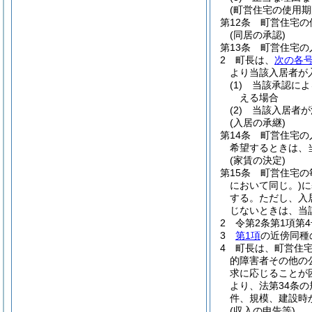
(町営住宅の使用期
第12条
町営住宅の
(同居の承認)
第13条
町営住宅の
2
町長は、
次の各
より当該入居者が
(1)
当該承認によ
える場合
(2)
当該入居者が
(入居の承継)
第14条
町営住宅の
希望するときは、
(家賃の決定)
第15条
町営住宅の
において同じ。)
に
する。
ただし、入
じないときは、当
2
令第2条第1項第
3
第1項
の近傍同種
4
町長は、町営住
的障害者その他の
求に応じることが
より、法第34条
件、規模、建設時
(収入の申告等)