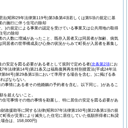
理法
(昭和29年法律第119号)
第3条第4項若しくは第5項の規定に基
業の施行に伴う住宅の除却
。)
の規定による事業の認定を受けている事業又は公共用地の取得
住宅の除却
者の人数に増減があったこと、既存入居者又は同居者が加齢、病気
は同居者の世帯構成及び心身の状況からみて町長が入居者を募集し
住の安定を図る必要がある者として規則で定める者
(
次条第2項
にお
成7年法律第14号)
第21条又は福島復興再生特別措置法
(平成24年法
律第84号)
第29条第1項において準用する場合を含む。)
に掲げる条
ければならない。
様の事情にある者その他婚姻の予約者を含む。以下同じ。)
があるこ
額を超えないこと。
の住宅事情その他の事情を勘案し、特に居住の安定を図る必要があ
の財政援助等に関する法律
(昭和37年法律第150号)
第22条第1項の規
いて町長が災害により滅失した住宅に居住していた低額所得者に転貸
合は、158,000円)