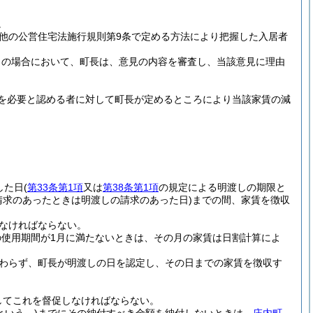
。
の他の公営住宅法施行規則第9条で定める方法により把握した入居者
この場合において、町長は、意見の内容を審査し、当該意見に理由
を必要と認める者に対して町長が定めるところにより当該家賃の減
した日
(
第33条第1項
又は
第38条第1項
の規定による明渡しの期限と
請求のあったときは明渡しの請求のあった日)
までの間、家賃を徴収
なければならない。
使用期間が1月に満たないときは、その月の家賃は日割計算によ
わらず、町長が明渡しの日を認定し、その日までの家賃を徴収す
してこれを督促しなければならない。