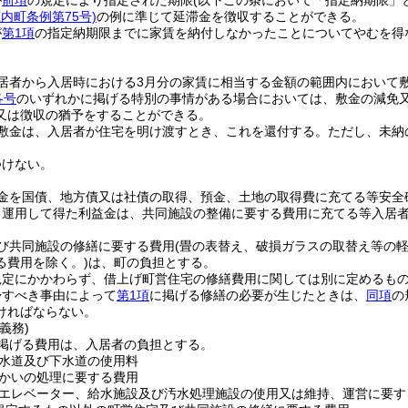
が
前項
の規定により指定された期限
(以下この条において「指定納期限」
庄内町条例第75号)
の例に準じて延滞金を徴収することができる。
が
第1項
の指定納期限までに家賃を納付しなかったことについてやむを得
。
居者から入居時における3月分の家賃に相当する金額の範囲内において
各号
のいずれかに掲げる特別の事情がある場合においては、敷金の減免
又は徴収の猶予をすることができる。
敷金は、入居者が住宅を明け渡すとき、これを還付する。
ただし、未納
つけない。
金を国債、地方債又は社債の取得、預金、土地の取得費に充てる等安全
り運用して得た利益金は、共同施設の整備に要する費用に充てる等入居
び共同施設の修繕に要する費用
(畳の表替え、破損ガラスの取替え等の
る費用を除く。)
は、町の負担とする。
規定にかかわらず、借上げ町営住宅の修繕費用に関しては別に定めるも
帰すべき事由によって
第1項
に掲げる修繕の必要が生じたときは、
同項
の
ければならない。
義務)
掲げる費用は、入居者の負担とする。
水道及び下水道の使用料
かいの処理に要する費用
エレベーター、給水施設及び汚水処理施設の使用又は維持、運営に要す