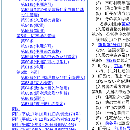
(3)
市町村税等
(
第51条
(使用許可)
(4)
現に住宅に困
第52条
(特定優良賃貸住宅制度に基
(5)
町長が適当と
づく管理)
(6)
その者又は現
第53条
(入居者の資格)
る暴力団員
(
第4
第54条
(家賃)
(入居者資格の特例
第55条
(準用)
第7条
公営住宅の
第5章
駐車場の管理
該明渡しに伴い他
第56条
2
前条第2号ロ
に掲
第57条
(使用許可)
なお、当該災害に
第58条
(使用者の資格)
(入居の申込み及び
第59条
(使用の申込み及び決定)
第8条
前2条
に規定
第60条
(使用許可の取消し)
2
町長は、
前項
の
第61条
(準用)
いう。)
に対し通知
第6章
補則
3
町長は、借上げ
第62条
(住宅監理員及び住宅管理人)
ばならない旨を通
第63条
(立入検査)
(入居者の選考方法
第64条
(敷地の目的外使用)
第9条
入居の申込
第65条
(調停訴訟及び和解)
(1)
住宅以外の建
第66条
(罰則)
(2)
他の世帯と同
第67条
(施行規則の制定)
(3)
住宅の規模、
附則
(4)
正当な事由に
附則
(平成17年10月11日条例第174号)
(5)
住宅がないた
附則
(平成17年12月26日条例第182号)
(6)
前各号
に該当
附則
(平成18年3月20日条例第14号)
2
町長は、
前項各
附則
(平成19年9月20日条例第34号)