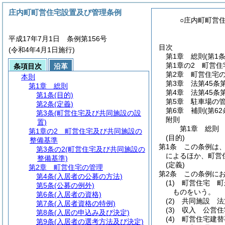
庄内町町営住宅設置及び管理条例
○庄内町町営
平成17年7月1日 条例第156号
目次
(令和4年4月1日施行)
第1章
総則
(第1
第1章の2
町営住
条項目次
沿革
第2章
町営住宅
本則
第3章
法第45条
第1章
総則
第4章
法第45条
第1条
(目的)
第5章
駐車場の
第2条
(定義)
第6章
補則
(第6
第3条
(町営住宅及び共同施設の設
附則
置)
第1章
総則
第1章の2
町営住宅及び共同施設の
(目的)
整備基準
第1条
この条例は
第3条の2
(町営住宅及び共同施設の
によるほか、町営
整備基準)
(定義)
第2章
町営住宅の管理
第2条
この条例に
第4条
(入居者の公募の方法)
(1)
町営住宅 町
第5条
(公募の例外)
ものをいう。
第6条
(入居者の資格)
(2)
共同施設 法
第7条
(入居者資格の特例)
(3)
収入 公営住
第8条
(入居の申込み及び決定)
(4)
町営住宅建替
第9条
(入居者の選考方法及び決定)