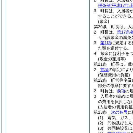
2
町長は、入居者
税条例
(平成17年
3
町長は、入居者
することができる
(敷金)
第20条
町長は、入
2
町長は、
第17条
り当該敷金の減免
3
第1項
に規定する
た額を還付する。
4
敷金には利子を
(敷金の運用等)
第21条
町長は、敷
2
前項
の規定によ
(修繕費用の負担)
第22条
町営住宅及
部分の修繕に要す
2
町長は、
前項
の
3
入居者の責めに
の費用を負担しな
(入居者の費用負担
第23条
次の各号
に
(1)
電気、ガス、
(2)
汚物及びじん
(3)
共同施設又は