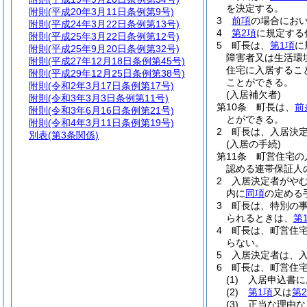
を決定する。
附則
(平成20年3月11日条例第9号)
3
前項
の場合にお
附則
(平成24年3月22日条例第13号)
4
第2項
に規定する
附則
(平成25年3月22日条例第12号)
5
町長は、
第1項
に
附則
(平成25年9月20日条例第32号)
障害者又は生活環
附則
(平成27年12月18日条例第45号)
住宅に入居するこ
附則
(平成29年12月25日条例第38号)
ことができる。
附則
(令和2年3月17日条例第17号)
(入居補欠者)
附則
(令和3年3月3日条例第11号)
第10条
町長は、
前
附則
(令和3年6月16日条例第21号)
とができる。
附則
(令和4年3月11日条例第19号)
2
町長は、入居決
別表
(第3条関係)
(入居の手続)
第11条
町営住宅の
認める連帯保証人
2
入居決定者がや
内に
同項
の定める
3
町長は、特別の
られるときは、
第
4
町長は、町営住
らない。
5
入居決定者は、入
6
町長は、町営住
(1)
入居申込書に
(2)
第1項
又は
第
(3)
正当な理由な