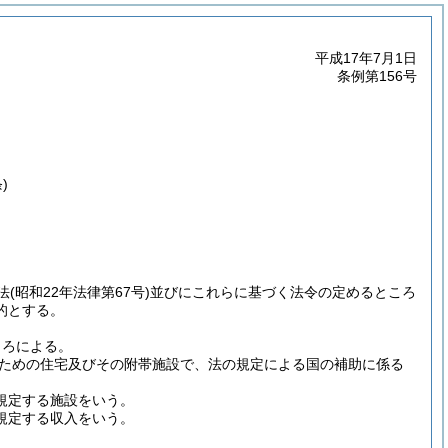
平成17年7月1日
条例第156号
)
法
(昭和22年法律第67号)
並びにこれらに基づく法令の定めるところ
的とする。
ころによる。
ための住宅及びその附帯施設で、法の規定による国の補助に係る
規定する施設をいう。
に規定する収入をいう。
。