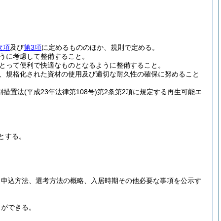
次項
及び
第3項
に定めるもののほか、規則で定める。
うに考慮して整備すること。
とって便利で快適なものとなるように整備すること。
、規格化された資材の使用及び適切な耐久性の確保に努めること
別措置法
(平成23年法律第108号)
第2条第2項に規定する再生可能エ
とする。
、申込方法、選考方法の概略、入居時期その他必要な事項を公示す
とができる。