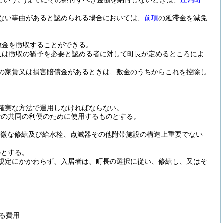
という。)
までにその納付すべき金額を納付しないときは、
庄内町
ない事由があると認められる場合においては、
前項
の延滞金を減免
敷金を徴収することができる。
又は徴収の猶予を必要と認める者に対して町長が定めるところによ
の家賃又は損害賠償金があるときは、敷金のうちからこれを控除し
確実な方法で運用しなければならない。
者の共同の利便のために使用するものとする。
軽微な修繕及び給水栓、点滅器その他附帯施設の構造上重要でない
のとする。
規定にかかわらず、入居者は、町長の選択に従い、修繕し、又はそ
る費用