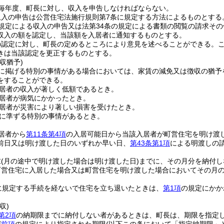
毎年度、町長に対し、収入を申告しなければならない。
収入の申告は公営住宅法施行規則第7条に規定する方法によるものとする
規定による収入の申告又は法第34条の規定による書類の閲覧の請求そ
収入の額を認定し、当該額を入居者に通知するものとする。
の認定に対し、町長の定めるところにより意見を述べることができる。
きは当該認定を更正するものとする。
収猶予)
に掲げる特別の事情がある場合においては、家賃の減免又は徴収の猶予
をすることができる。
居者の収入が著しく低額であるとき。
居者が病気にかかったとき。
居者が災害により著しい損害を受けたとき。
に準ずる特別の事情があるとき。
居者から
第11条第4項
の入居可能日から当該入居者が町営住宅を明け渡
前日又は明け渡した日のいずれか早い日、
第43条第1項
による明渡しの
末
(月の途中で明け渡した場合は明け渡した日)
までに、その月分を納付し
町営住宅に入居した場合又は町営住宅を明け渡した場合においてその月の
に規定する手続を経ないで住宅を立ち退いたときは、
第1項
の規定にかか
収)
第2項
の納期限までに納付しない者があるときは、町長は、期限を指定