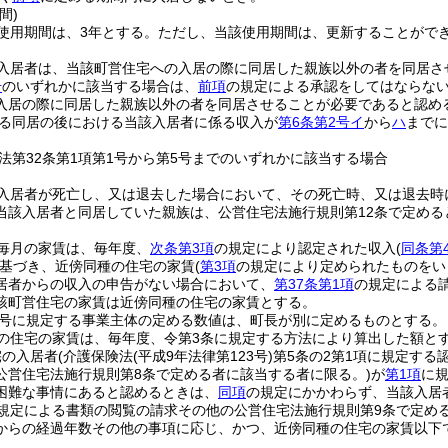
間)
使用期間は、3年とする。
ただし、当該使用期間は、更新することがで
入居者は、当該町営住宅への入居の際に同居した親族以外の者を同居さ
号
のいずれかに該当する場合は、
前項
の規定による承認をしてはならな
入居の際に同居した親族以外の者を同居させることが必要であると認め
る同居の後における当該入居者に係る収入が
第6条第2号イ
から
ハ
までに
法第32条第1項第1号から第5号までのいずれかに該当する場合
入居者が死亡し、又は退去した場合において、その死亡時、又は退去時
当該入居者と同居していた親族は、公営住宅法施行規則第12条で定め
毎月の家賃は、毎年度、
次条第3項
の規定により認定された収入
(
同条第
基づき、近傍同種の住宅の家賃
(
第3項
の規定により定められたものをい
居者からの収入の申告がない場合において、
第37条第1項
の規定による
該町営住宅の家賃は近傍同種の住宅の家賃とする。
4号に規定する事業主体の定める数値は、町長が別に定めるものとする。
の住宅の家賃は、毎年度、令第3条に規定する方法により算出した額と
宅の入居者
(介護保険法
(平成9年法律第123号)
第5条の2第1項に規定する
公営住宅法施行規則第8条で定める者に該当する者に限る。)
が
第1項
に
困難な事情にあると認めるときは、
同項
の規定にかかわらず、当該入居
の規定による書類の閲覧の請求その他の公営住宅法施行規則第9条で定め
からの経過年数その他の事項に応じ、かつ、近傍同種の住宅の家賃以下