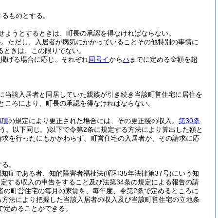
きるものとする。
せようとするときは、町長の承認を得なければならない。
い。
ただし、入居者が病気にかかっていることその他特別の事情に
るときは、この限りでない。
掲げる場合に応じ、それぞれ
同号イ
から
ハ
までに定める金額を超
に当該入居者と同居していた親族が引き続き当該町営住宅に居住を
るところにより、町長の承認を得なければならない。
4項
の規定により更正された場合には、その更正後の収入。
第30条
う。以下同じ。)
以下で令第2条に規定する方法により算出した額と
請求を行ったにもかかわらず、町営住宅の入居者が、その請求に応
する。
認知症である者、知的障害者福祉法
(昭和35年法律第37号)
にいう知
規定する収入の申告をすること及び法第34条の規定による報告の請
者の町営住宅の毎月の家賃を、毎年度、令第2条で定めるところに
る方法により把握した当該入居者の収入及び当該町営住宅の立地条
で定めることができる。