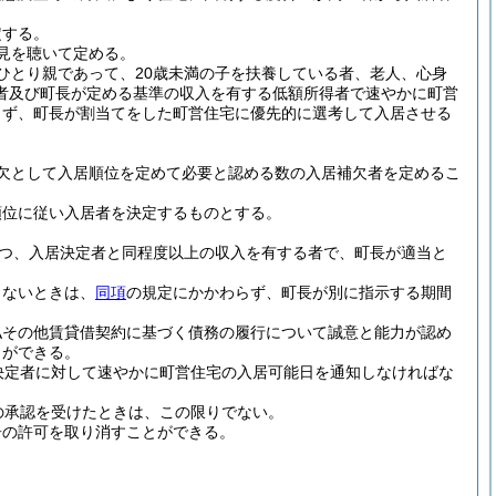
定する。
見を聴いて定める。
ひとり親であって、20歳未満の子を扶養している者、老人、心身
者及び町長が定める基準の収入を有する低額所得者で速やかに町営
らず、町長が割当てをした町営住宅に優先的に選考して入居させる
欠として入居順位を定めて必要と認める数の入居補欠者を定めるこ
順位に従い入居者を決定するものとする。
かつ、入居決定者と同程度以上の収入を有する者で、町長が適当と
きないときは、
同項
の規定にかかわらず、町長が別に指示する期間
払その他賃貸借契約に基づく債務の履行について誠意と能力が認め
とができる。
決定者に対して速やかに町営住宅の入居可能日を通知しなければな
の承認を受けたときは、この限りでない。
居の許可を取り消すことができる。