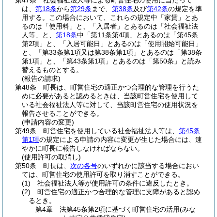
第47条
社会福祉法人等による町営住宅の使用に当たって
は、
第18条
から
第29条
まで、
第38条
及び
第42条
の規定を準
用する。
この場合において、これらの規定中「家賃」とあ
るのは「使用料」と、「入居者」とあるのは「社会福祉法
人等」と、
第18条
中「第11条第4項」とあるのは「第45条
第2項」と、「入居可能日」とあるのは「使用開始可能日」
と、「第33条第1項又は第38条第1項」とあるのは「第38条
第1項」と、「第43条第1項」とあるのは「第50条」と読み
替えるものとする。
(報告の請求)
第48条
町長は、町営住宅の適正かつ合理的な管理を行うた
めに必要があると認めるときは、当該町営住宅を使用して
いる社会福祉法人等に対して、当該町営住宅の使用状況を
報告させることができる。
(申請内容の変更)
第49条
町営住宅を使用している社会福祉法人等は、
第45条
第1項
の規定による申請の内容に変更が生じた場合には、速
やかに町長に報告しなければならない。
(使用許可の取消し)
第50条
町長は、
次の各号
のいずれかに該当する場合におい
ては、町営住宅の使用許可を取り消すことができる。
(1)
社会福祉法人等が使用許可の条件に違反したとき。
(2)
町営住宅の適正かつ合理的な管理に支障があると認め
るとき。
第4章
法第45条第2項に基づく町営住宅の活用(みな