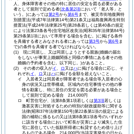
人、身体障害者その他の特に居住の安定を図る必要がある
者として規則で定める者
(
次条第2項
において「老人等」と
いう。)
にあっては
第2号
から
第6号
まで、被災市街地復興特
別措置法
(平成7年法律第14号)
第21条又は福島復興再生特別
措置法
(平成24年法律第25号)
第28条若しくは第40条の規定
により法第23条各号
(住宅地区改良法
(昭和35年法律第84号)
第29条第1項において準用する場合を含む。)
に掲げる条件
を具備する者とみなされる者にあっては
第3号
から
第6号
ま
で)
の条件を具備する者でなければならない。
(1)
現に同居し、又は同居しようとする親族
(婚姻の届出
をしないが事実上婚姻関係と同様の事情にある者その他
婚姻の予約者を含む。以下同じ。)
があること。
(2)
その者の収入が
イ
、
ロ
又は
ハ
に掲げる場合に応じ、そ
れぞれ
イ
、
ロ
又は
ハ
に掲げる金額を超えないこと。
イ
入居者又は同居者が障害者である場合等入居者の心
身の状況又は世帯構成、区域内の住宅事情その他の事
情を勘案し、特に居住の安定を図る必要がある場合と
して規則で定める場合 214,000円
ロ
町営住宅が、法第8条第1項若しくは
第3項
若しくは
激甚災害に対処するための特別の財政援助等に関する
法律
(昭和37年法律第150号)
第22条第1項の規定による
国の補助に係るもの又は法第8条第1項各号のいずれか
に該当する場合において町長が災害により滅失した住
宅に居住していた低額所得者に転貸するため借り上げ
るものである場合 214,000円
(当該災害発生の日から