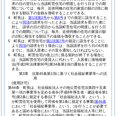
求の日の翌日から当該町営住宅の明渡しを行う日までの期
間については、毎月、近傍同種の住宅の家賃の額の2倍に相
当する額以下の金銭を徴収することができる。
4
町長は、
第1項第2号
から
第6号
までの規定に該当すること
により
同項
の請求を行ったときは、当該請求を受けた者に
対し、請求の日の翌日から当該町営住宅の明渡しを行う日
までの期間については、毎月、近傍同種の住宅の家賃の額
の2倍に相当する額以下の金銭を徴収することができる。
5
町長は、町営住宅が
第1項第7号
の規定に該当することに
より
同項
の請求を行う場合には、当該請求を行う日の6月前
までに、当該入居者にその旨を通知しなければならない。
6
町長は、町営住宅の借上げに係る契約が終了する場合に
は、当該町営住宅の賃貸人に代わって、入居者に借地借家
法
(平成3年法律第90号)
第34条第1項の通知をすることがで
きる。
第3章
法第45条第1項に基づく社会福祉事業等への活
用
(使用許可)
第44条
町長は、社会福祉法人その他公営住宅法第四十五条
第一項の事業等を定める省令
(平成8年厚生省・建設省令第1
号)
第2条に規定する者
(以下「社会福祉法人等」という。)
が町営住宅を使用して同省令第1条に規定する事業
(
第46条
において「社会福祉事業等」という。)
を行うことが必要で
あると認める場合においては、当該社会福祉法人等に対し
て、町営住宅の適正かつ合理的な管理に著しい支障のない