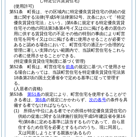
し特定公共賃貸住宅)
(使用許可)
第51条
町長は、その区域内に特定優良賃貸住宅の供給の促
進に関する法律
(平成5年法律第52号。次条において「特定
優良賃貸住宅法」という。)
第6条に規定する特定優良賃貸
住宅その他の同法第3条第4号イ又はロに掲げる者の居住の
用に供する賃貸住宅の不足その他の特別の事由により町営
住宅を同号イ又はロに掲げる者に使用させることが必要で
あると認める場合において、町営住宅の適正かつ合理的な
管理に著しい支障のない範囲内で、当該町営住宅をこれら
の者に使用させることができる。
(特定優良賃貸住宅制度に基づく管理)
第52条
町長は、町営住宅を
前条
の規定に基づいて使用させ
る場合にあっては、当該町営住宅を特定優良賃貸住宅法第
18条第2項の国土交通省令で定める基準に従って管理す
る。
(入居者の資格)
第53条
第51条
の規定により、町営住宅を使用することがで
きる者は、
第6条
の規定にかかわらず、
次の各号
の条件を具
備する者でなければならない。
(1)
所得が中位にある者でその所得が特定優良賃貸住宅の
供給の促進に関する法律施行規則
(平成5年建設省令第16
号)
第6条に定める基準に該当するものであって、自ら居
住するため住宅を必要とするもののうち、現に同居し、
又は同居しようとする親族があるもの