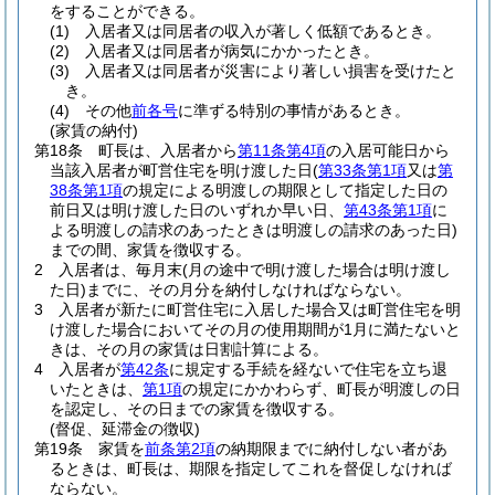
をすることができる。
(1)
入居者又は同居者の収入が著しく低額であるとき。
(2)
入居者又は同居者が病気にかかったとき。
(3)
入居者又は同居者が災害により著しい損害を受けたと
き。
(4)
その他
前各号
に準ずる特別の事情があるとき。
(家賃の納付)
第18条
町長は、入居者から
第11条第4項
の入居可能日から
当該入居者が町営住宅を明け渡した日
(
第33条第1項
又は
第
38条第1項
の規定による明渡しの期限として指定した日の
前日又は明け渡した日のいずれか早い日、
第43条第1項
に
よる明渡しの請求のあったときは明渡しの請求のあった日)
までの間、家賃を徴収する。
2
入居者は、毎月末
(月の途中で明け渡した場合は明け渡し
た日)
までに、その月分を納付しなければならない。
3
入居者が新たに町営住宅に入居した場合又は町営住宅を明
け渡した場合においてその月の使用期間が1月に満たないと
きは、その月の家賃は日割計算による。
4
入居者が
第42条
に規定する手続を経ないで住宅を立ち退
いたときは、
第1項
の規定にかかわらず、町長が明渡しの日
を認定し、その日までの家賃を徴収する。
(督促、延滞金の徴収)
第19条
家賃を
前条第2項
の納期限までに納付しない者があ
るときは、町長は、期限を指定してこれを督促しなければ
ならない。