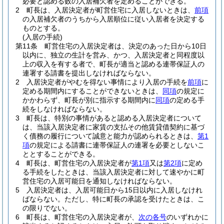
必要と認める数の入居補欠者を定めることができる。
2
町長は、入居決定者が町営住宅に入居しないときは、
前項
の入居補欠者のうちから入居順位に従い入居者を決定する
ものとする。
(入居の手続)
第11条
町営住宅の入居決定者は、決定のあった日から10日
以内に、独立の生計を営み、かつ、入居決定者と同程度以
上の収入を有する者で、町長が適当と認める連帯保証人の
連署する請書を提出しなければならない。
2
入居決定者がやむを得ない事情により入居の手続を
前項
に
定める期間内にすることができないときは、
同項
の規定に
かかわらず、町長が別に指示する期間内に
同項
の定める手
続をしなければならない。
3
町長は、特別の事情があると認める入居決定者について
は、当該入居決定者に家賃の支払その他賃貸借契約に基づ
く債務の履行について誠意と能力が認められるときは、
第1
項
の規定による請書に連帯保証人の連署を必要としないこ
ととすることができる。
4
町長は、町営住宅の入居決定者が
第1項
又は
第2項
に定め
る手続をしたときは、当該入居決定者に対して速やかに町
営住宅の入居可能日を通知しなければならない。
5
入居決定者は、入居可能日から15日以内に入居しなけれ
ばならない。
ただし、特に町長の承認を受けたときは、こ
の限りでない。
6
町長は、町営住宅の入居決定者が、
次の各号
のいずれかに