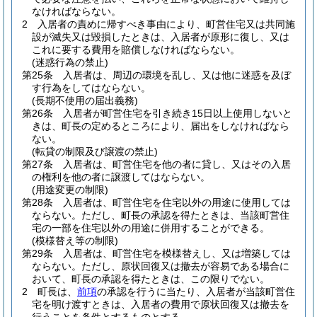
なければならない。
2
入居者の責めに帰すべき事由により、町営住宅又は共同施
設が滅失又は毀損したときは、入居者が原形に復し、又は
これに要する費用を賠償しなければならない。
(迷惑行為の禁止)
第25条
入居者は、周辺の環境を乱し、又は他に迷惑を及ぼ
す行為をしてはならない。
(長期不使用の届出義務)
第26条
入居者が町営住宅を引き続き15日以上使用しないと
きは、町長の定めるところにより、届出をしなければなら
ない。
(転貸の制限及び譲渡の禁止)
第27条
入居者は、町営住宅を他の者に貸し、又はその入居
の権利を他の者に譲渡してはならない。
(用途変更の制限)
第28条
入居者は、町営住宅を住宅以外の用途に使用しては
ならない。
ただし、町長の承認を得たときは、当該町営住
宅の一部を住宅以外の用途に併用することができる。
(模様替え等の制限)
第29条
入居者は、町営住宅を模様替えし、又は増築しては
ならない。
ただし、原状回復又は撤去が容易である場合に
おいて、町長の承認を得たときは、この限りでない。
2
町長は、
前項
の承認を行うに当たり、入居者が当該町営住
宅を明け渡すときは、入居者の費用で原状回復又は撤去を