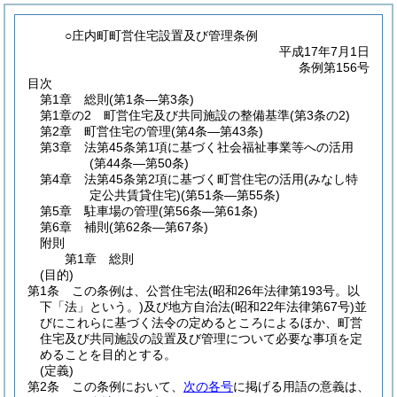
○庄内町町営住宅設置及び管理条例
平成17年7月1日
条例第156号
目次
第1章
総則
(第1条―第3条)
第1章の2
町営住宅及び共同施設の整備基準
(第3条の2)
第2章
町営住宅の管理
(第4条―第43条)
第3章
法第45条第1項に基づく社会福祉事業等への活用
(第44条―第50条)
第4章
法第45条第2項に基づく町営住宅の活用(みなし特
定公共賃貸住宅)
(第51条―第55条)
第5章
駐車場の管理
(第56条―第61条)
第6章
補則
(第62条―第67条)
附則
第1章
総則
(目的)
第1条
この条例は、公営住宅法
(昭和26年法律第193号。以
下「法」という。)
及び地方自治法
(昭和22年法律第67号)
並
びにこれらに基づく法令の定めるところによるほか、町営
住宅及び共同施設の設置及び管理について必要な事項を定
めることを目的とする。
(定義)
第2条
この条例において、
次の各号
に掲げる用語の意義は、