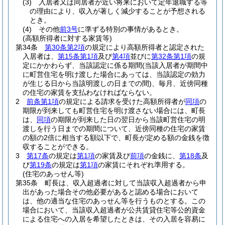
(3)
入居者又は同居者が近い将来において定年退職する等
の理由により、収入が著しく減少することが予想される
とき。
(4)
その他
前3号
に準ずる特別の事情があるとき。
(高額所得者に対する家賃等)
第34条
第30条第2項
の規定により高額所得者と認定された
入居者は、
第15条第1項
及び
第4項
並びに
第32条第1項
の規
定にかかわらず、当該認定に係る期間
(当該入居者が期間中
に町営住宅を明け渡した場合にあっては、当該認定の効力
が生じる日から当該明渡しの日までの間)
、毎月、近傍同種
の住宅の家賃を支払わなければならない。
2
前条第1項
の規定による請求を受けた高額所得者が
同項
の
期限が到来しても町営住宅を明け渡さない場合には、町長
は、
同項
の期限が到来した日の翌日から当該町営住宅の明
渡しを行う日までの期間について、近傍同種の住宅の家賃
の額の2倍に相当する額以下で、町長が定める額の金銭を徴
収することができる。
3
第17条
の規定は
第1項
の家賃及び
前項
の金銭に、
第18条
及
び
第19条
の規定は
第1項
の家賃にそれぞれ準用する。
(住宅のあっせん等)
第35条
町長は、収入超過者に対して当該収入超過者から申
出があった場合その他必要があると認める場合において
は、他の適当な住宅のあっせん等を行うものとする。
この
場合において、当該収入超過者が公共賃貸住宅等公的資金
による住宅への入居を希望したときは、その入居を容易に