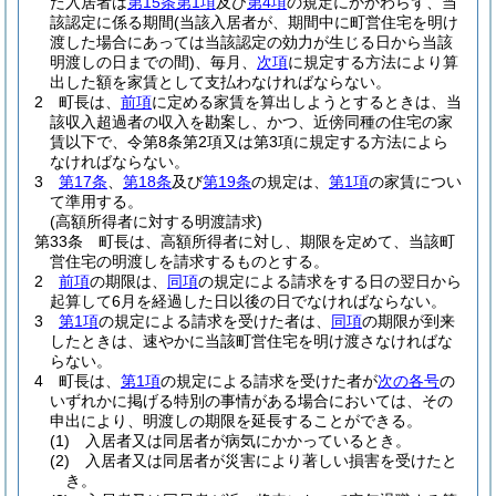
た入居者は
第15条第1項
及び
第4項
の規定にかかわらず、当
該認定に係る期間
(当該入居者が、期間中に町営住宅を明け
渡した場合にあっては当該認定の効力が生じる日から当該
明渡しの日までの間)
、毎月、
次項
に規定する方法により算
出した額を家賃として支払わなければならない。
2
町長は、
前項
に定める家賃を算出しようとするときは、当
該収入超過者の収入を勘案し、かつ、近傍同種の住宅の家
賃以下で、令第8条第2項又は第3項に規定する方法によら
なければならない。
3
第17条
、
第18条
及び
第19条
の規定は、
第1項
の家賃につい
て準用する。
(高額所得者に対する明渡請求)
第33条
町長は、高額所得者に対し、期限を定めて、当該町
営住宅の明渡しを請求するものとする。
2
前項
の期限は、
同項
の規定による請求をする日の翌日から
起算して6月を経過した日以後の日でなければならない。
3
第1項
の規定による請求を受けた者は、
同項
の期限が到来
したときは、速やかに当該町営住宅を明け渡さなければな
らない。
4
町長は、
第1項
の規定による請求を受けた者が
次の各号
の
いずれかに掲げる特別の事情がある場合においては、その
申出により、明渡しの期限を延長することができる。
(1)
入居者又は同居者が病気にかかっているとき。
(2)
入居者又は同居者が災害により著しい損害を受けたと
き。