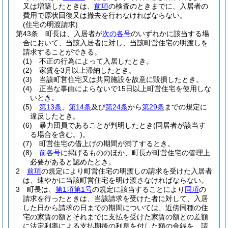
又は増築したときは、
前項
の検査のときまでに、入居者の
費用で原状回復又は撤去を行わなければならない。
(住宅の明渡請求)
第43条
町長は、入居者が
次の各号
のいずれかに該当する場
合において、当該入居者に対し、当該町営住宅の明渡しを
請求することができる。
(1)
不正の行為によって入居したとき。
(2)
家賃を3月以上滞納したとき。
(3)
当該町営住宅又は共同施設を故意に毀損したとき。
(4)
正当な事由によらないで15日以上町営住宅を使用しな
いとき。
(5)
第13条
、
第14条
及び
第24条
から
第29条
までの規定に
違反したとき。
(6)
暴力団員であることが判明したとき
(同居者が該当す
る場合を含む。)
。
(7)
町営住宅の借上げの期間が満了するとき。
(8)
前各号
に掲げるもののほか、町長が町営住宅の管理上
必要があると認めたとき。
2
前項
の規定により町営住宅の明渡しの請求を受けた入居者
は、速やかに当該町営住宅を明け渡さなければならない。
3
町長は、
第1項第1号
の規定に該当することにより
同項
の
請求を行ったときは、当該請求を受けた者に対して、入居
した日から請求の日までの期間については、近傍同種の住
宅の家賃の額とそれまでに支払を受けた家賃の額との差額
に法定利率による支払期後の利息を付した額の金銭を、請