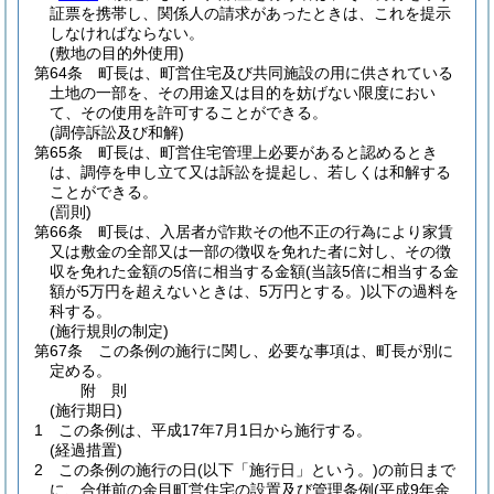
証票を携帯し、関係人の請求があったときは、これを提示
しなければならない。
(敷地の目的外使用)
第64条
町長は、町営住宅及び共同施設の用に供されている
土地の一部を、その用途又は目的を妨げない限度におい
て、その使用を許可することができる。
(調停訴訟及び和解)
第65条
町長は、町営住宅管理上必要があると認めるとき
は、調停を申し立て又は訴訟を提起し、若しくは和解する
ことができる。
(罰則)
第66条
町長は、入居者が詐欺その他不正の行為により家賃
又は敷金の全部又は一部の徴収を免れた者に対し、その徴
収を免れた金額の5倍に相当する金額
(当該5倍に相当する金
額が5万円を超えないときは、5万円とする。)
以下の過料を
科する。
(施行規則の制定)
第67条
この条例の施行に関し、必要な事項は、町長が別に
定める。
附
則
(施行期日)
1
この条例は、平成17年7月1日から施行する。
(経過措置)
2
この条例の施行の日
(以下「施行日」という。)
の前日まで
に、合併前の余目町営住宅の設置及び管理条例
(平成9年余