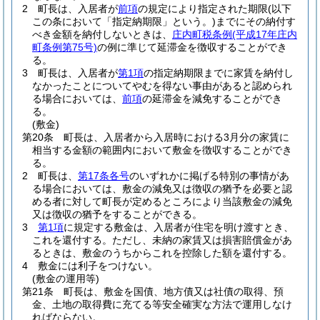
2
町長は、入居者が
前項
の規定により指定された期限
(以下
この条において「指定納期限」という。)
までにその納付す
べき金額を納付しないときは、
庄内町税条例
(平成17年庄内
町条例第75号)
の例に準じて延滞金を徴収することができ
る。
3
町長は、入居者が
第1項
の指定納期限までに家賃を納付し
なかったことについてやむを得ない事由があると認められ
る場合においては、
前項
の延滞金を減免することができ
る。
(敷金)
第20条
町長は、入居者から入居時における3月分の家賃に
相当する金額の範囲内において敷金を徴収することができ
る。
2
町長は、
第17条各号
のいずれかに掲げる特別の事情があ
る場合においては、敷金の減免又は徴収の猶予を必要と認
める者に対して町長が定めるところにより当該敷金の減免
又は徴収の猶予をすることができる。
3
第1項
に規定する敷金は、入居者が住宅を明け渡すとき、
これを還付する。
ただし、未納の家賃又は損害賠償金があ
るときは、敷金のうちからこれを控除した額を還付する。
4
敷金には利子をつけない。
(敷金の運用等)
第21条
町長は、敷金を国債、地方債又は社債の取得、預
金、土地の取得費に充てる等安全確実な方法で運用しなけ
ればならない。