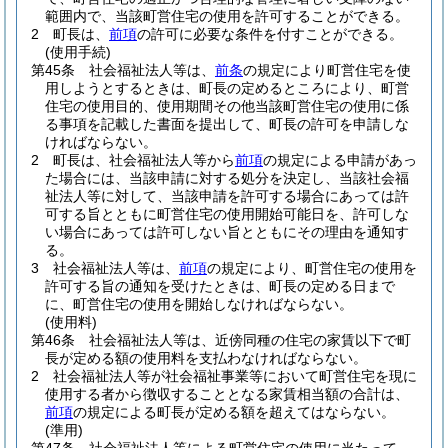
範囲内で、当該町営住宅の使用を許可することができる。
2
町長は、
前項
の許可に必要な条件を付すことができる。
(使用手続)
第45条
社会福祉法人等は、
前条
の規定により町営住宅を使
用しようとするときは、町長の定めるところにより、町営
住宅の使用目的、使用期間その他当該町営住宅の使用に係
る事項を記載した書面を提出して、町長の許可を申請しな
ければならない。
2
町長は、社会福祉法人等から
前項
の規定による申請があっ
た場合には、当該申請に対する処分を決定し、当該社会福
祉法人等に対して、当該申請を許可する場合にあっては許
可する旨とともに町営住宅の使用開始可能日を、許可しな
い場合にあっては許可しない旨とともにその理由を通知す
る。
3
社会福祉法人等は、
前項
の規定により、町営住宅の使用を
許可する旨の通知を受けたときは、町長の定める日まで
に、町営住宅の使用を開始しなければならない。
(使用料)
第46条
社会福祉法人等は、近傍同種の住宅の家賃以下で町
長が定める額の使用料を支払わなければならない。
2
社会福祉法人等が社会福祉事業等において町営住宅を現に
使用する者から徴収することとなる家賃相当額の合計は、
前項
の規定による町長が定める額を超えてはならない。
(準用)