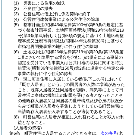
(1)
災害による住宅の滅失
(2)
不良住宅の撤去
(3)
公営住宅の借上げに係る契約の終了
(4)
公営住宅建替事業による公営住宅の除却
(5)
都市計画法
(昭和43年法律第100号)
第59条の規定に基
づく都市計画事業、土地区画整理法
(昭和29年法律第119
号)
第3条第4項若しくは第5項の規定に基づく土地区画整
理事業又は都市再開発法
(昭和44年法律第38号)
に基づく
市街地再開発事業の施行に伴う住宅の除却
(6)
土地収用法
(昭和26年法律第219号)
第20条
(第138条第
1項において準用する場合を含む。)
の規定による事業の
認定を受けている事業又は公共用地の取得に関する特別
措置法
(昭和36年法律第150号)
第2条に規定する特定公共
事業の執行に伴う住宅の除却
(7)
現に町営住宅に入居している者
(以下この号において
「既存入居者」という。)
の同居者の人数に増減があった
こと、既存入居者又は同居者が加齢、病気等によって日
常生活に身体の機能上の制限を受ける者となったことそ
の他既存入居者又は同居者の世帯構成及び心身の状況か
らみて町長が入居者を募集しようとしている町営住宅に
当該既存入居者が入居することが適切であること。
(8)
町営住宅の入居者が相互に入れ替わることが双方の利
益となること。
(入居者の資格)
第6条
町営住宅に入居することができる者は、
次の各号
(老