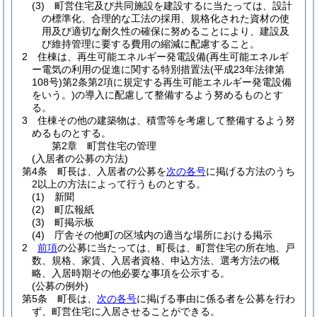
(3)
町営住宅及び共同施設を建設するに当たっては、設計
の標準化、合理的な工法の採用、規格化された資材の使
用及び適切な耐久性の確保に努めることにより、建設及
び維持管理に要する費用の縮減に配慮すること。
2
住棟は、再生可能エネルギー発電設備
(再生可能エネルギ
ー電気の利用の促進に関する特別措置法
(平成23年法律第
108号)
第2条第2項に規定する再生可能エネルギー発電設備
をいう。)
の導入に配慮して整備するよう努めるものとす
る。
3
住棟その他の建築物は、積雪等を考慮して整備するよう努
めるものとする。
第2章
町営住宅の管理
(入居者の公募の方法)
第4条
町長は、入居者の公募を
次の各号
に掲げる方法のうち
2以上の方法によって行うものとする。
(1)
新聞
(2)
町広報紙
(3)
町掲示板
(4)
庁舎その他町の区域内の適当な場所における掲示
2
前項
の公募に当たっては、町長は、町営住宅の所在地、戸
数、規格、家賃、入居者資格、申込方法、選考方法の概
略、入居時期その他必要な事項を公示する。
(公募の例外)
第5条
町長は、
次の各号
に掲げる事由に係る者を公募を行わ
ず、町営住宅に入居させることができる。