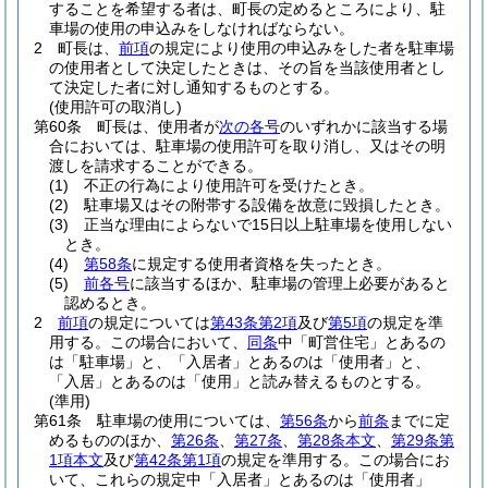
することを希望する者は、町長の定めるところにより、駐
車場の使用の申込みをしなければならない。
2
町長は、
前項
の規定により使用の申込みをした者を駐車場
の使用者として決定したときは、その旨を当該使用者とし
て決定した者に対し通知するものとする。
(使用許可の取消し)
第60条
町長は、使用者が
次の各号
のいずれかに該当する場
合においては、駐車場の使用許可を取り消し、又はその明
渡しを請求することができる。
(1)
不正の行為により使用許可を受けたとき。
(2)
駐車場又はその附帯する設備を故意に毀損したとき。
(3)
正当な理由によらないで15日以上駐車場を使用しない
とき。
(4)
第58条
に規定する使用者資格を失ったとき。
(5)
前各号
に該当するほか、駐車場の管理上必要があると
認めるとき。
2
前項
の規定については
第43条第2項
及び
第5項
の規定を準
用する。
この場合において、
同条
中「町営住宅」とあるの
は「駐車場」と、「入居者」とあるのは「使用者」と、
「入居」とあるのは「使用」と読み替えるものとする。
(準用)
第61条
駐車場の使用については、
第56条
から
前条
までに定
めるもののほか、
第26条
、
第27条
、
第28条本文
、
第29条第
1項本文
及び
第42条第1項
の規定を準用する。
この場合にお
いて、これらの規定中「入居者」とあるのは「使用者」