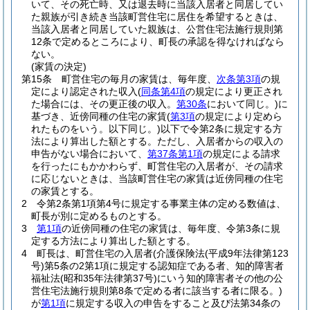
いて、その死亡時、又は退去時に当該入居者と同居してい
た親族が引き続き当該町営住宅に居住を希望するときは、
当該入居者と同居していた親族は、公営住宅法施行規則第
12条で定めるところにより、町長の承認を得なければなら
ない。
(家賃の決定)
第15条
町営住宅の毎月の家賃は、毎年度、
次条第3項
の規
定により認定された収入
(
同条第4項
の規定により更正され
た場合には、その更正後の収入。
第30条
において同じ。)
に
基づき、近傍同種の住宅の家賃
(
第3項
の規定により定めら
れたものをいう。以下同じ。)
以下で令第2条に規定する方
法により算出した額とする。
ただし、入居者からの収入の
申告がない場合において、
第37条第1項
の規定による請求
を行ったにもかかわらず、町営住宅の入居者が、その請求
に応じないときは、当該町営住宅の家賃は近傍同種の住宅
の家賃とする。
2
令第2条第1項第4号に規定する事業主体の定める数値は、
町長が別に定めるものとする。
3
第1項
の近傍同種の住宅の家賃は、毎年度、令第3条に規
定する方法により算出した額とする。
4
町長は、町営住宅の入居者
(介護保険法
(平成9年法律第123
号)
第5条の2第1項に規定する認知症である者、知的障害者
福祉法
(昭和35年法律第37号)
にいう知的障害者その他の公
営住宅法施行規則第8条で定める者に該当する者に限る。)
が
第1項
に規定する収入の申告をすること及び法第34条の