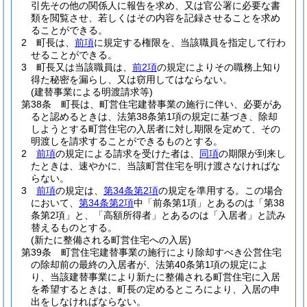
引先その他の関係人に報告を求め、又は官公署に必要な書
類を閲覧させ、若しくはその内容を記録させることを求め
ることができる。
2
町長は、
前項
に規定する権限を、当該職員を指定して行わ
せることができる。
3
町長又は当該職員は、
前2項
の規定によりその職務上知り
得た秘密を漏らし、又は窃用してはならない。
(建替事業による明渡請求等)
第38条
町長は、町営住宅建替事業の施行に伴い、必要があ
ると認めるときは、法第38条第1項の規定に基づき、除却
しようとする町営住宅の入居者に対し期限を定めて、その
明渡しを請求することができるものとする。
2
前項
の規定による請求を受けた者は、
同項
の期限が到来し
たときは、速やかに、当該町営住宅を明け渡さなければな
らない。
3
前項
の規定は、
第34条第2項
の規定を準用する。
この場合
において、
第34条第2項
中「前条第1項」とあるのは「第38
条第2項」と、「高額所得者」とあるのは「入居者」と読み
替えるものとする。
(新たに整備される町営住宅への入居)
第39条
町営住宅建替事業の施行により除却すべき公営住宅
の除却前の最終の入居者が、法第40条第1項の規定によ
り、当該建替事業により新たに整備される町営住宅に入居
を希望するときは、町長の定めるところにより、入居の申
出をしなければならない。