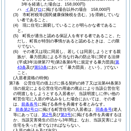
3年を経過した場合は、158,000円)
ハ
イ
及び
ロ
に掲げる場合以外の場合 158,000円
(3)
市町村税等
(国民健康保険税を含む。)
を滞納していな
い者であること。
(4)
現に住宅に困窮していることが明らかな者であるこ
と。
(5)
町長が適当と認める保証人を有する者であること。
た
だし、町長が特別の事情があると認めるときは、この限
りでない。
(6)
その者又は現に同居し、若しくは同居しようとする親
族が、暴力団員による不当な行為の防止等に関する法律
(平成3年法律第77号)
第2条第6号に規定する暴力団員
(
第
43条
及び
第53条
において「暴力団員」という。)
でない
こと。
(入居者資格の特例)
第7条
公営住宅の借上げに係る契約の終了又は法第44条第3
項の規定による公営住宅の用途の廃止により当該公営住宅
の明渡しをしようとする入居者が、当該明渡しに伴い他の
町営住宅に入居の申込みをした場合においては、その者
は、
前条各号
に掲げる条件を具備する者とみなす。
2
前条第2号ロ
に掲げる町営住宅の入居者は、
同条各号
(老人
等にあっては、
第2号
及び
第3号
)
に掲げる条件を具備するほ
か、当該災害発生の日から3年間は、なお、当該災害により
住宅を失った者でなければならない。
(入居の申込み及び決定)