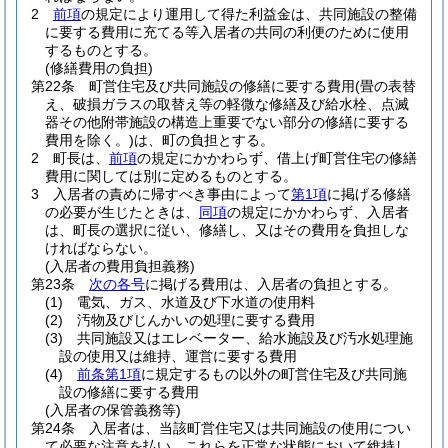
2
前項
の規定により運用して得た利益金は、共同施設の整備
に要する費用に充てる等入居者の共同の利便のために使用
するものとする。
(修繕費用の負担)
第22条
町営住宅及び共同施設の修繕に要する費用
(畳の表替
え、破損ガラスの取替え等の軽微な修繕及び給水栓、点滅
器その他附帯施設の構造上重要でない部分の修繕に要する
費用を除く。)
は、町の負担とする。
2
町長は、
前項
の規定にかかわらず、借上げ町営住宅の修繕
費用に関しては別に定めるものとする。
3
入居者の責めに帰すべき事由によって
第1項
に掲げる修繕
の必要が生じたときは、
同項
の規定にかかわらず、入居者
は、町長の選択に従い、修繕し、又はその費用を負担しな
ければならない。
(入居者の費用負担義務)
第23条
次の各号
に掲げる費用は、入居者の負担とする。
(1)
電気、ガス、水道及び下水道の使用料
(2)
汚物及びじんかいの処理に要する費用
(3)
共同施設又はエレベーター、給水施設及び汚水処理施
設の使用又は維持、運営に要する費用
(4)
前条第1項
に規定するもの以外の町営住宅及び共同施
設の修繕に要する費用
(入居者の保管義務等)
第24条
入居者は、当該町営住宅又は共同施設の使用につい
て必要な注意を払い、これらを正常な状態において維持し