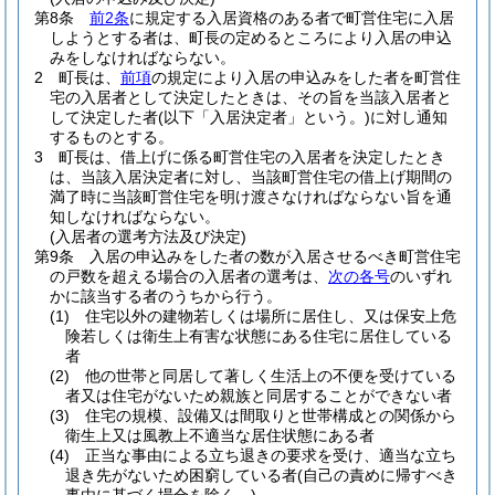
第8条
前2条
に規定する入居資格のある者で町営住宅に入居
しようとする者は、町長の定めるところにより入居の申込
みをしなければならない。
2
町長は、
前項
の規定により入居の申込みをした者を町営住
宅の入居者として決定したときは、その旨を当該入居者と
して決定した者
(以下「入居決定者」という。)
に対し通知
するものとする。
3
町長は、借上げに係る町営住宅の入居者を決定したとき
は、当該入居決定者に対し、当該町営住宅の借上げ期間の
満了時に当該町営住宅を明け渡さなければならない旨を通
知しなければならない。
(入居者の選考方法及び決定)
第9条
入居の申込みをした者の数が入居させるべき町営住宅
の戸数を超える場合の入居者の選考は、
次の各号
のいずれ
かに該当する者のうちから行う。
(1)
住宅以外の建物若しくは場所に居住し、又は保安上危
険若しくは衛生上有害な状態にある住宅に居住している
者
(2)
他の世帯と同居して著しく生活上の不便を受けている
者又は住宅がないため親族と同居することができない者
(3)
住宅の規模、設備又は間取りと世帯構成との関係から
衛生上又は風教上不適当な居住状態にある者
(4)
正当な事由による立ち退きの要求を受け、適当な立ち
退き先がないため困窮している者
(自己の責めに帰すべき