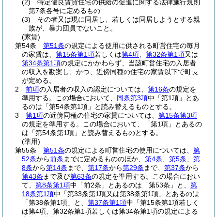
(2)
特定優良賃貸住宅の供給の促進に関する法律施行規則
第7条各号に定めるもの
(3)
その者又は現に同居し、若しくは同居しようとする親
族が、暴力団員でないこと。
(家賃)
第54条
第51条
の規定による使用に供される町営住宅の毎月
の家賃は、
第15条第1項
若しくは
第4項
、
第32条第1項
又は
第34条第1項
の規定にかかわらず、当該町営住宅の入居者
の収入を勘案し、かつ、近傍同種の住宅の家賃以下で町長
が定める。
2
前項
の入居者の収入の認定については、
第16条
の規定を
準用する。
この場合において、
同条第3項
中「第1項」とあ
るのは「第54条第1項」と読み替えるものとする。
3
第1項
の近傍同種の住宅の家賃については、
第15条第3項
の規定を準用する。
この場合において、「第1項」とあるの
は「第54条第1項」と読み替えるものとする。
(準用)
第55条
第51条
の規定による町営住宅の使用については、
第
52条
から
前条
までに定めるもののほか、
第4条
、
第5条
、
第
8条
から
第14条
まで、
第17条
から
第29条
まで、
第37条
から
第43条
まで及び
第63条
の規定を準用する。
この場合におい
て、
第8条第1項
中「前2条」とあるのは「第53条」と、
第
18条第1項
中「第33条第1項又は第38条第1項」とあるのは
「第38条第1項」と、
第37条第1項
中「第15条第1項若しく
は第4項、第32条第1項若しくは第34条第1項の規定による