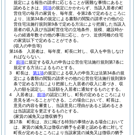
規定による報告の請求に応じることが困難な事情にあると
認めるときは、
同項
の規定にかかわらず、当該入居者の町
営住宅の毎月の家賃を、毎年度、令第2条で定めるところに
より、法第34条の規定による書類の閲覧の請求その他の公
営住宅法施行規則第9条で定める方法により把握した当該入
居者の収入及び当該町営住宅の立地条件、規模、建設時か
らの経過年数その他の事項に応じ、かつ、近傍同種の住宅
の家賃以下で定めることができる。
(収入の申告等)
第16条
入居者は、毎年度、町長に対し、収入を申告しなけ
ればならない。
2
前項
に規定する収入の申告は公営住宅法施行規則第7条に
規定する方法によるものとする。
3
町長は、
第1項
の規定による収入の申告又は法第34条の規
定による書類の閲覧の請求その他の公営住宅法施行規則第9
条で定める方法により把握した入居者の収入に基づき、収
入の額を認定し、当該額を入居者に通知するものとする。
4
入居者は、
前項
の認定に対し、町長の定めるところにより
意見を述べることができる。
この場合において、町長は、
意見の内容を審査し、当該意見に理由があると認めるとき
は当該認定を更正するものとする。
(家賃の減免又は徴収猶予)
第17条
町長は、次に掲げる特別の事情がある場合において
は、家賃の減免又は徴収の猶予を必要と認める者に対して
町長が定めるところにより当該家賃の減免又は徴収の猶予