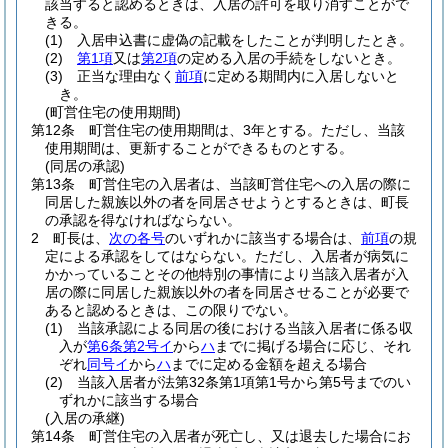
該当すると認めるときは、入居の許可を取り消すことがで
きる。
(1)
入居申込書に虚偽の記載をしたことが判明したとき。
(2)
第1項
又は
第2項
の定める入居の手続をしないとき。
(3)
正当な理由なく
前項
に定める期間内に入居しないと
き。
(町営住宅の使用期間)
第12条
町営住宅の使用期間は、3年とする。
ただし、当該
使用期間は、更新することができるものとする。
(同居の承認)
第13条
町営住宅の入居者は、当該町営住宅への入居の際に
同居した親族以外の者を同居させようとするときは、町長
の承認を得なければならない。
2
町長は、
次の各号
のいずれかに該当する場合は、
前項
の規
定による承認をしてはならない。
ただし、入居者が病気に
かかっていることその他特別の事情により当該入居者が入
居の際に同居した親族以外の者を同居させることが必要で
あると認めるときは、この限りでない。
(1)
当該承認による同居の後における当該入居者に係る収
入が
第6条第2号イ
から
ハ
までに掲げる場合に応じ、それ
ぞれ
同号イ
から
ハ
までに定める金額を超える場合
(2)
当該入居者が法第32条第1項第1号から第5号までのい
ずれかに該当する場合
(入居の承継)
第14条
町営住宅の入居者が死亡し、又は退去した場合にお