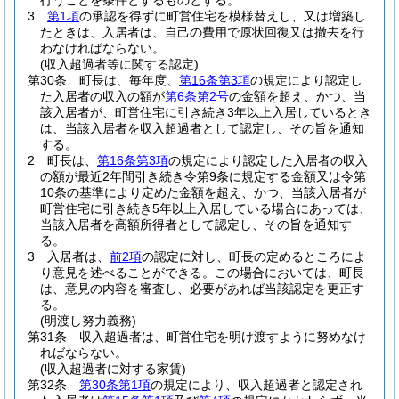
行うことを条件とするものとする。
3
第1項
の承認を得ずに町営住宅を模様替えし、又は増築し
たときは、入居者は、自己の費用で原状回復又は撤去を行
わなければならない。
(収入超過者等に関する認定)
第30条
町長は、毎年度、
第16条第3項
の規定により認定し
た入居者の収入の額が
第6条第2号
の金額を超え、かつ、当
該入居者が、町営住宅に引き続き3年以上入居しているとき
は、当該入居者を収入超過者として認定し、その旨を通知
する。
2
町長は、
第16条第3項
の規定により認定した入居者の収入
の額が最近2年間引き続き令第9条に規定する金額又は令第
10条の基準により定めた金額を超え、かつ、当該入居者が
町営住宅に引き続き5年以上入居している場合にあっては、
当該入居者を高額所得者として認定し、その旨を通知す
る。
3
入居者は、
前2項
の認定に対し、町長の定めるところによ
り意見を述べることができる。
この場合においては、町長
は、意見の内容を審査し、必要があれば当該認定を更正す
る。
(明渡し努力義務)
第31条
収入超過者は、町営住宅を明け渡すように努めなけ
ればならない。
(収入超過者に対する家賃)
第32条
第30条第1項
の規定により、収入超過者と認定され