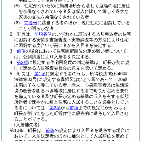
事由に基づく場合を除く。)
(5)
住宅がないために勤務場所から著しく遠隔の地に居住
を余儀なくされている者又は収入に比して著しく過大な
家賃の支払を余儀なくされている者
(6)
前各号
に該当する者のほか、現に住宅に困窮している
ことが明らかな者
2
町長は、
前項各号
のいずれかに該当する入居申込者の住宅
に困窮する実情を書類審査・実態調査等の方法により住宅
に困窮する度合いが高い者から入居者を決定する。
3
前項
の場合において住宅困窮順位の定め難い者について
は、公開抽選により入居者を決定する。
4
第2項
に規定する住宅困窮度の判定基準は、町長が別に規
則で定める入居審査委員会の意見を聴いて定める。
5
町長は、
第1項
に規定する者のうち、所得税法
(昭和40年
法律第33号)
に規定する寡婦又はひとり親であって、20歳
未満の子を扶養している者、老人、心身障害者又は生活環
境の改善を図るべき地域に居住する者で町長が定める要件
を備えている者及び町長が定める基準の収入を有する低額
所得者で速やかに町営住宅に入居することを必要としてい
る者については、
第2項
から
前項
までの規定にかかわらず、
町長が割当てをした町営住宅に優先的に選考して入居させ
ることができる。
(入居補欠者)
第10条
町長は、
前条
の規定により入居者を選考する場合に
おいて、入居決定者のほかに補欠として入居順位を定めて