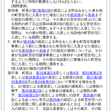
するように特別の配慮をしなければならない。
(期間通算)
第36条
町長が
第7条第1項
の規定による申込みをした者を他
の町営住宅に入居させた場合における
第30条
から
前条
まで
の規定の適用については、その者が公営住宅の借上げに係
る契約の終了又は法第44条第3項の規定による公営住宅の
用途の廃止により明渡しをすべき公営住宅に入居していた
期間は、その者が明渡し後に入居した当該他の町営住宅に
入居している期間に通算する。
2
町長が
第39条
の規定による申出をした者を町営住宅建替
事業により新たに整備された町営住宅に入居させた場合に
おける
第30条
から
前条
までの規定の適用については、その
者が当該町営住宅建替事業により除却すべき町営住宅に入
居していた期間は、その者が当該新たに整備された町営住
宅に入居している期間に通算する。
(収入状況の報告の請求等)
第37条
町長は、
第15条第1項
若しくは
第4項
、
第32条第1項
若しくは
第34条第1項
の規定による家賃の決定、
第17条
(
第
32条第3項
又は
第34条第3項
において準用する場合を含
む。)
の規定による家賃若しくは金銭の減免若しくは徴収の
猶予、
第20条第2項
による敷金の減免若しくは徴収の猶
予、
第33条第1項
の規定による明渡しの請求、
第35条
の規
定によるあっせん等又は
第39条
の規定による町営住宅への
入居の措置に関し必要があると認めるときは、入居者の収
入の状況について、当該入居者若しくはその雇主、その取