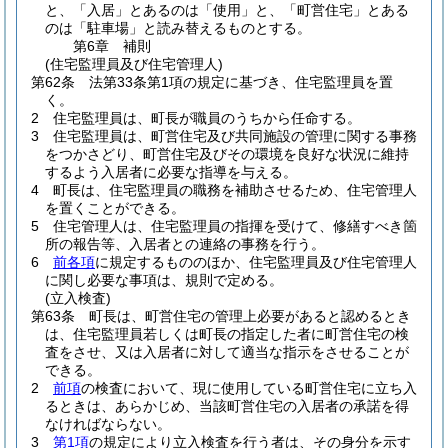
と、「入居」とあるのは「使用」と、「町営住宅」とある
のは「駐車場」と読み替えるものとする。
第6章
補則
(住宅監理員及び住宅管理人)
第62条
法第33条第1項の規定に基づき、住宅監理員を置
く。
2
住宅監理員は、町長が職員のうちから任命する。
3
住宅監理員は、町営住宅及び共同施設の管理に関する事務
をつかさどり、町営住宅及びその環境を良好な状況に維持
するよう入居者に必要な指導を与える。
4
町長は、住宅監理員の職務を補助させるため、住宅管理人
を置くことができる。
5
住宅管理人は、住宅監理員の指揮を受けて、修繕すべき箇
所の報告等、入居者との連絡の事務を行う。
6
前各項
に規定するもののほか、住宅監理員及び住宅管理人
に関し必要な事項は、規則で定める。
(立入検査)
第63条
町長は、町営住宅の管理上必要があると認めるとき
は、住宅監理員若しくは町長の指定した者に町営住宅の検
査をさせ、又は入居者に対して適当な指示をさせることが
できる。
2
前項
の検査において、現に使用している町営住宅に立ち入
るときは、あらかじめ、当該町営住宅の入居者の承諾を得
なければならない。
3
第1項
の規定により立入検査を行う者は、その身分を示す