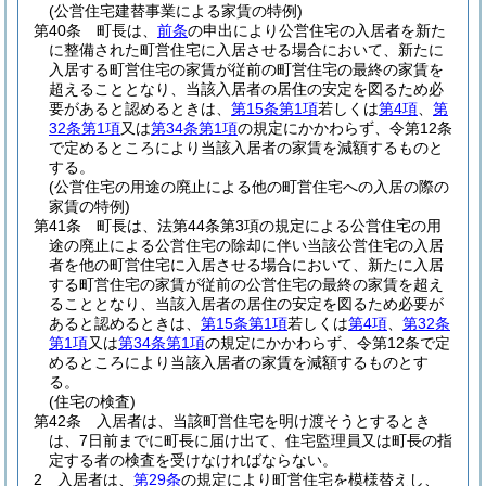
(公営住宅建替事業による家賃の特例)
第40条
町長は、
前条
の申出により公営住宅の入居者を新た
に整備された町営住宅に入居させる場合において、新たに
入居する町営住宅の家賃が従前の町営住宅の最終の家賃を
超えることとなり、当該入居者の居住の安定を図るため必
要があると認めるときは、
第15条第1項
若しくは
第4項
、
第
32条第1項
又は
第34条第1項
の規定にかかわらず、令第12条
で定めるところにより当該入居者の家賃を減額するものと
する。
(公営住宅の用途の廃止による他の町営住宅への入居の際の
家賃の特例)
第41条
町長は、法第44条第3項の規定による公営住宅の用
途の廃止による公営住宅の除却に伴い当該公営住宅の入居
者を他の町営住宅に入居させる場合において、新たに入居
する町営住宅の家賃が従前の公営住宅の最終の家賃を超え
ることとなり、当該入居者の居住の安定を図るため必要が
あると認めるときは、
第15条第1項
若しくは
第4項
、
第32条
第1項
又は
第34条第1項
の規定にかかわらず、令第12条で定
めるところにより当該入居者の家賃を減額するものとす
る。
(住宅の検査)
第42条
入居者は、当該町営住宅を明け渡そうとするとき
は、7日前までに町長に届け出て、住宅監理員又は町長の指
定する者の検査を受けなければならない。
2
入居者は、
第29条
の規定により町営住宅を模様替えし、