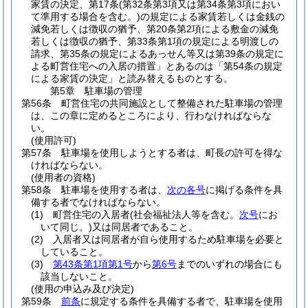
家賃の決定、第17条
(第32条第3項又は第34条第3項におい
て準用する場合を含む。)
の規定による家賃若しくは金銭の
減免若しくは徴収の猶予、第20条第2項による敷金の減免
若しくは徴収の猶予、第33条第1項の規定による明渡しの
請求、第35条の規定によるあっせん等又は第39条の規定に
よる町営住宅への入居の措置」とあるのは「第54条の規定
による家賃の決定」と読み替えるものとする。
第5章
駐車場の管理
第56条
町営住宅の共同施設として整備された駐車場の管理
は、この章に定めるところにより、行わなければならな
い。
(使用許可)
第57条
駐車場を使用しようとする者は、町長の許可を得な
ければならない。
(使用者の資格)
第58条
駐車場を使用する者は、
次の各号
に掲げる条件を具
備する者でなければならない。
(1)
町営住宅の入居者
(社会福祉法人等を含む。
次号
にお
いて同じ。)
又は同居者であること。
(2)
入居者又は同居者が自ら使用するため駐車場を必要と
していること。
(3)
第43条第1項第1号
から
第6号
までのいずれの場合にも
該当しないこと。
(使用の申込み及び決定)
第59条
前条
に規定する条件を具備する者で、駐車場を使用