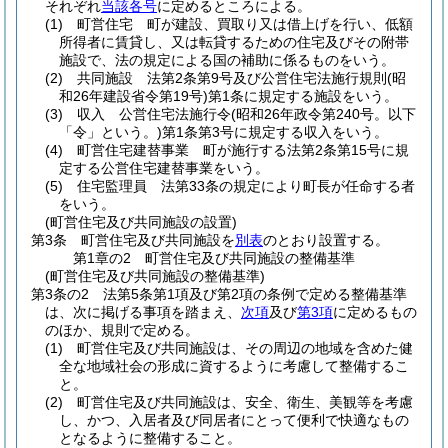
それぞれ
当該各号
に定めるところによる。
(1)
町営住宅 町が建設、買取り又は借上げを行い、低額
所得者に賃貸し、又は転貸するための住宅及びその附帯
施設で、法の規定による国の補助に係るものをいう。
(2)
共同施設 法第2条第9号及び公営住宅法施行規則
(昭
和26年建設省令第19号)
第1条に規定する施設をいう。
(3)
収入 公営住宅法施行令
(昭和26年政令第240号。以下
「令」という。)
第1条第3号に規定する収入をいう。
(4)
町営住宅建替事業 町が施行する法第2条第15号に規
定する公営住宅建替事業をいう。
(5)
住宅監理員 法第33条の規定により町長が任命する者
をいう。
(町営住宅及び共同施設の設置)
第3条
町営住宅及び共同施設を
別表
のとおり設置する。
第1章の2
町営住宅及び共同施設の整備基準
(町営住宅及び共同施設の整備基準)
第3条の2
法第5条第1項及び第2項の条例で定める整備基準
は、次に掲げる事項を踏まえ、
次項
及び
第3項
に定めるもの
のほか、規則で定める。
(1)
町営住宅及び共同施設は、その周辺の地域を含めた健
全な地域社会の形成に資するように考慮して整備するこ
と。
(2)
町営住宅及び共同施設は、安全、衛生、美観等を考慮
し、かつ、入居者及び同居者にとって便利で快適なもの
となるように整備すること。