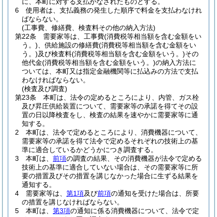
に、本町に対する支払がなされたものとする。
6
使用者は、支払義務の発生した順序で料金を支払わなけれ
ばならない。
(工事費、修繕費、検査料その他の納入方法)
第22条
需要家等は、工事費
(消費税等相当額を含む金額をい
う。)
、供給施設の修繕費
(消費税等相当額を含む金額をい
う。)
及び検査料
(消費税等相当額を含む金額をいう。)
その
他代金
(消費税等相当額を含む金額をいう。)
の納入方法に
ついては、本町又は指定金融機関等に払込みの方法で支払
わなければならない。
(検査及び調査)
第23条
本町は、法令の定めるところにより、内管、ガス栓
及び昇圧供給装置について、需要家等の承諾を得てその設
置の日以降検査をし、検査の結果を速やかに需要家等に通
知する。
2
本町は、法令で定めるところにより、消費機器について、
需要家等の承諾を得て法令で定めるそれぞれの技術上の基
準に適合しているかどうかにつき調査する。
3
本町は、
前項
の調査の結果、その消費機器が法令で定める
技術上の基準に適合していない場合は、その需要家等に所
要の措置及びその措置を講じなかった場合に生ずる結果を
通知する。
4
需要家等は、
第1項
及び
前項
の通知を受けた場合は、所要
の措置を講じなければならない。
5
本町は、
第3項
の通知に係る消費機器について、法令で定