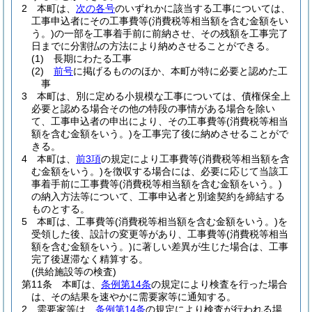
2
本町は、
次の各号
のいずれかに該当する工事については、
工事申込者にその工事費等
(消費税等相当額を含む金額をい
う。)
の一部を工事着手前に前納させ、その残額を工事完了
日までに分割払の方法により納めさせることができる。
(1)
長期にわたる工事
(2)
前号
に掲げるもののほか、本町が特に必要と認めた工
事
3
本町は、別に定める小規模な工事については、債権保全上
必要と認める場合その他の特段の事情がある場合を除い
て、工事申込者の申出により、その工事費等
(消費税等相当
額を含む金額をいう。)
を工事完了後に納めさせることがで
きる。
4
本町は、
前3項
の規定により工事費等
(消費税等相当額を含
む金額をいう。)
を徴収する場合には、必要に応じて当該工
事着手前に工事費等
(消費税等相当額を含む金額をいう。)
の納入方法等について、工事申込者と別途契約を締結する
ものとする。
5
本町は、工事費等
(消費税等相当額を含む金額をいう。)
を
受領した後、設計の変更等があり、工事費等
(消費税等相当
額を含む金額をいう。)
に著しい差異が生じた場合は、工事
完了後遅滞なく精算する。
(供給施設等の検査)
第11条
本町は、
条例第14条
の規定により検査を行った場合
は、その結果を速やかに需要家等に通知する。
2
需要家等は、
条例第14条
の規定により検査が行われる場