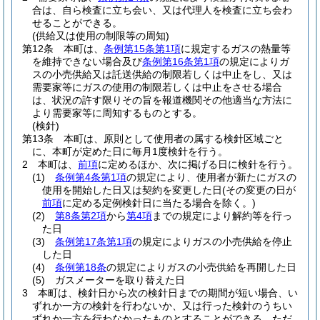
合は、自ら検査に立ち会い、又は代理人を検査に立ち会わ
せることができる。
(供給又は使用の制限等の周知)
第12条
本町は、
条例第15条第1項
に規定するガスの熱量等
を維持できない場合及び
条例第16条第1項
の規定によりガ
スの小売供給又は託送供給の制限若しくは中止をし、又は
需要家等にガスの使用の制限若しくは中止をさせる場合
は、状況の許す限りその旨を報道機関その他適当な方法に
より需要家等に周知するものとする。
(検針)
第13条
本町は、原則として使用者の属する検針区域ごと
に、本町が定めた日に毎月1度検針を行う。
2
本町は、
前項
に定めるほか、次に掲げる日に検針を行う。
(1)
条例第4条第1項
の規定により、使用者が新たにガスの
使用を開始した日又は契約を変更した日
(その変更の日が
前項
に定める定例検針日に当たる場合を除く。)
(2)
第8条第2項
から
第4項
までの規定により解約等を行っ
た日
(3)
条例第17条第1項
の規定によりガスの小売供給を停止
した日
(4)
条例第18条
の規定によりガスの小売供給を再開した日
(5)
ガスメーターを取り替えた日
3
本町は、検針日から次の検針日までの期間が短い場合、い
ずれか一方の検針を行わないか、又は行った検針のうちい
ずれか一方を行わなかったものとすることができる。
ただ