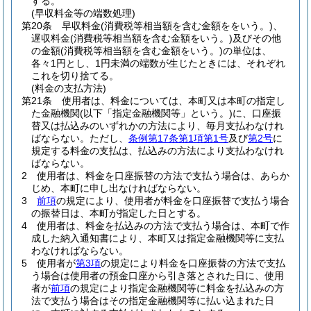
する。
(早収料金等の端数処理)
第20条
早収料金
(消費税等相当額を含む金額ををいう。)
、
遅収料金
(消費税等相当額を含む金額をいう。)
及びその他
の金額
(消費税等相当額を含む金額をいう。)
の単位は、
各々1円とし、1円未満の端数が生じたときには、それぞれ
これを切り捨てる。
(料金の支払方法)
第21条
使用者は、料金については、本町又は本町の指定し
た金融機関
(以下「指定金融機関等」という。)
に、口座振
替又は払込みのいずれかの方法により、毎月支払わなけれ
ばならない。
ただし、
条例第17条第1項第1号
及び
第2号
に
規定する料金の支払は、払込みの方法により支払わなけれ
ばならない。
2
使用者は、料金を口座振替の方法で支払う場合は、あらか
じめ、本町に申し出なければならない。
3
前項
の規定により、使用者が料金を口座振替で支払う場合
の振替日は、本町が指定した日とする。
4
使用者は、料金を払込みの方法で支払う場合は、本町で作
成した納入通知書により、本町又は指定金融機関等に支払
わなければならない。
5
使用者が
第3項
の規定により料金を口座振替の方法で支払
う場合は使用者の預金口座から引き落とされた日に、使用
者が
前項
の規定により指定金融機関等に料金を払込みの方
法で支払う場合はその指定金融機関等に払い込まれた日