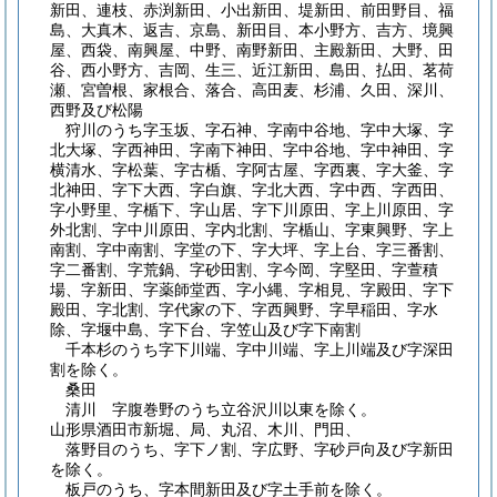
新田、連枝、赤渕新田、小出新田、堤新田、前田野目、福
島、大真木、返吉、京島、新田目、本小野方、吉方、境興
屋、西袋、南興屋、中野、南野新田、主殿新田、大野、田
谷、西小野方、吉岡、生三、近江新田、島田、払田、茗荷
瀬、宮曽根、家根合、落合、高田麦、杉浦、久田、深川、
西野及び松陽
狩川のうち字玉坂、字石神、字南中谷地、字中大塚、字
北大塚、字西神田、字南下神田、字中谷地、字中神田、字
横清水、字松葉、字古楯、字阿古屋、字西裏、字大釜、字
北神田、字下大西、字白旗、字北大西、字中西、字西田、
字小野里、字楯下、字山居、字下川原田、字上川原田、字
外北割、字中川原田、字内北割、字楯山、字東興野、字上
南割、字中南割、字堂の下、字大坪、字上台、字三番割、
字二番割、字荒鍋、字砂田割、字今岡、字堅田、字萱積
場、字新田、字薬師堂西、字小縄、字相見、字殿田、字下
殿田、字北割、字代家の下、字西興野、字早稲田、字水
除、字堰中島、字下台、字笠山及び字下南割
千本杉のうち字下川端、字中川端、字上川端及び字深田
割を除く。
桑田
清川 字腹巻野のうち立谷沢川以東を除く。
山形県酒田市新堀、局、丸沼、木川、門田、
落野目のうち、字下ノ割、字広野、字砂戸向及び字新田
を除く。
板戸のうち、字本間新田及び字土手前を除く。