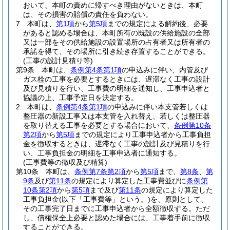
おいて、本町の責めに帰すべき理由がないときは、本町
は、その損害の賠償の責任を負わない。
7
本町は、
第1項
から
第5項
までの規定による解約後、必要
があると認める場合は、本町所有の既設の供給施設の全部
又は一部をその供給施設の設置場所の占有者又は所有者の
承諾を得て、その場所に引き続き存置することができる。
(工事の設計見積り等)
第9条
本町は、
条例第4条第1項
の申込みに伴い、内管及び
ガス栓の工事を必要とするときには、遅滞なく工事の設計
及び見積りを行い、工事費の明細を通知し、工事申込者と
協議の上、工事予定日を決定する。
2
本町は、
条例第4条第1項
の申込みに伴い本支管若しくは
整圧器の新設工事又は本支管を入れ替え、若しくは整圧器
を取り替える工事を必要とする場合において、
条例第10条
第2項
から
第5項
までの規定により工事申込者から工事負担
金を徴収するときは、遅滞なく工事の設計及び見積りを行
い、工事負担金の明細を工事申込者に通知する。
(工事費等の徴収及び精算)
第10条
本町は、
条例第7条第2項
から
第5項
まで、
第8条
、
第
9条
及び
第11条
の規定により算定した工事費並びに
条例第
10条第2項
から
第5項
まで及び
第11条
の規定により算定した
工事負担金
(以下「工事費等」という。)
を、原則として、
その工事完了日までに工事申込者から全額徴収する。
ただ
し、債権保全上必要と認めた場合には、工事着手前に徴収
することができる。