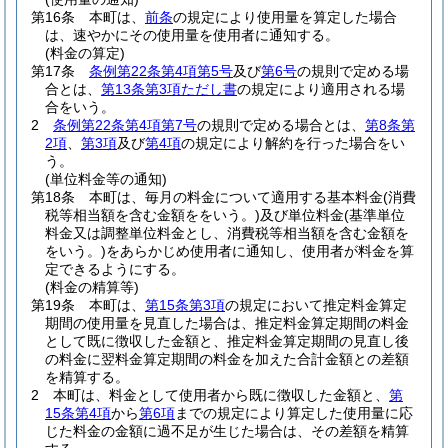
第16条
本町は、
前条
の規定により使用量を算定した場合
は、速やかにその使用量を使用者に通知する。
(料金の算定)
第17条
条例第22条第4項第5号
及び
第6号
の規則で定める場
合とは、
第13条第3項ただし書
の規定により適用される場
合をいう。
2
条例第22条第4項第7号
の規則で定める場合とは、
第8条第
2項
、
第3項
及び
第4項
の規定により解約を行った場合をい
う。
(単位料金等の通知)
第18条
本町は、毎月の料金について適用する基本料金
(消費
税等相当額を含む金額ををいう。)
及び単位料金
(基準単位
料金又は調整単位料金とし、消費税等相当額を含む金額を
をいう。)
をあらかじめ使用者に通知し、使用者が料金を算
定できるようにする。
(料金の精算等)
第19条
本町は、
第15条第3項
の規定において推定料金算定
期間の使用量を見直した場合は、推定料金算定期間の料金
として既に徴収した金額と、推定料金算定期間の見直し後
の料金に翌料金算定期間の料金を加えた合計金額との差額
を精算する。
2
本町は、料金として使用者から既に徴収した金額と、
第
15条第4項
から
第6項
までの規定により算定した使用量に応
じた料金の金額に過不足が生じた場合は、その差額を精算