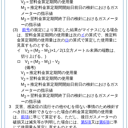
V
＝翌料金算定期間の使用量
2
M
＝推定料金算定期間開始日前日の検針におけるガス
1
メーターの指示値
M
＝翌料金算定期間終了日の検針におけるガスメータ
2
ーの指示値
(3)
前号
の規定により算定した結果がマイナスになる場合
は、翌料金算定期間の使用量は次の
イ
の算式で、推定料
金算定期間の使用量は次の
ロ
の算式で算定した使用量に
見直すものとする。
イ
V
＝
(M
－M
)
×1／2
(1立方メートル未満の端数は、
2
2
1
切り上げる。)
ロ
V
＝
(M
－M
)
－V
1
2
1
2
(備考)
V
＝推定料金算定期間の使用量
1
V
＝翌料金算定期間の使用量
2
M
＝推定料金算定期間開始日前日の検針におけるガス
1
メーターの指示値
M
＝翌料金算定期間終了日の検針におけるガスメータ
2
ーの指示値
3
災害、感染症の流行その他やむを得ない事情のため検針す
べき日に検針できなかった場合の料金算定期間の使用量
は、
前項
に準じて算定する。
ただし、後日ガスメーターの
破損又は滅失等が判明した場合には、
第5項
又は
第6項
に準
じて使用量を算定し直すものとする。