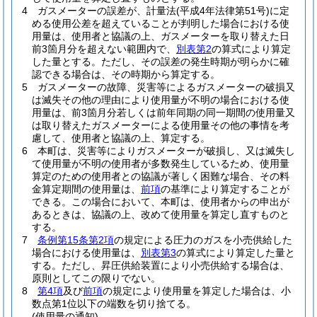
4
ガスメーターの誤差が、計量法
(平成4年法律第51号)
に定
める使用公差を超えていることが判明した場合における使
用量は、使用者と協議の上、ガスメーターを取り替えた日
前3箇月分を超えない範囲内で、
別表第2
の算式により算定
した量とする。
ただし、その誤差の発生時期が明らかに確
認できる場合は、その時期から算定する。
5
ガスメーターの故障、災害等によるガスメーターの破損又
は滅失その他の理由により使用量が不明の場合における使
用量は、前3箇月分若しくは前年同期の同一期間の使用量又
は取り替えたガスメーターによる使用量その他の事情を考
慮して、使用者と協議の上、算定する。
6
本町は、災害等によりガスメーターが破損し、又は滅失し
て使用量が不明の使用者が多数発生しているため、使用量
算定のための使用者との協議が著しく困難な場合、その料
金算定期間の使用量は、
前項
の基準により算定することが
できる。
この場合において、本町は、使用者からの申出が
あるときは、協議の上、改めて使用量を算定し直すものと
する。
7
条例第15条第2項
の規定による圧力のガスを小売供給した
場合における使用量は、
別表第3
の算式により算定した量と
する。
ただし、昇圧供給装置により小売供給する場合は、
原則としてこの限りでない。
8
第4項
及び
前項
の規定により使用量を算定した場合は、小
数点第1位以下の端数を切り捨てる。
(使用量の通知)