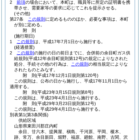
2
前項
の場合において、本町は、職員等に所定の証明書を携
帯させ、需要家等の要求に応じてこれを提示させる。
(その他)
第27条
この規則
に定めるもののほか、必要な事項は、本町
が別に定める。
附
則
(施行期日)
1
この規則
は、平成17年7月1日から施行する。
(経過措置)
2
この規則
の施行の日の前日までに、合併前の余目町ガス供
給規則
(平成12年余目町規則第12号)
の規定によりなされた
処分、手続その他の行為は、
この規則
の相当規定によりな
されたものとみなす。
附
則
(平成17年12月1日
規則第120号)
この規則は、公布の日から施行し、平成17年11月1日から
適用する。
附
則
(平成23年3月15日
規則第8号)
この規則は、平成23年4月1日から施行する。
附
則
(平成29年3月23日
規則第12号)
この規則は、平成29年4月1日から施行する。
別表第1
(第3条関係)
供給区域
山形県東田川郡庄内町
余目、廿六木、提興屋、槇島、千河原、平岡、榎木、
跡、常万、余目新田、堀野、福原、廻館、南野、古関、沢