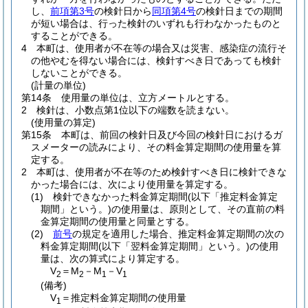
し、
前項第3号
の検針日から
同項第4号
の検針日までの期間
が短い場合は、行った検針のいずれも行わなかったものと
することができる。
4
本町は、使用者が不在等の場合又は災害、感染症の流行そ
の他やむを得ない場合には、検針すべき日であっても検針
しないことができる。
(計量の単位)
第14条
使用量の単位は、立方メートルとする。
2
検針は、小数点第1位以下の端数を読まない。
(使用量の算定)
第15条
本町は、前回の検針日及び今回の検針日におけるガ
スメーターの読みにより、その料金算定期間の使用量を算
定する。
2
本町は、使用者が不在等のため検針すべき日に検針できな
かった場合には、次により使用量を算定する。
(1)
検針できなかった料金算定期間
(以下「推定料金算定
期間」という。)
の使用量は、原則として、その直前の料
金算定期間の使用量と同量とする。
(2)
前号
の規定を適用した場合、推定料金算定期間の次の
料金算定期間
(以下「翌料金算定期間」という。)
の使用
量は、次の算式により算定する。
V
＝M
－M
－V
2
2
1
1
(備考)
V
＝推定料金算定期間の使用量
1