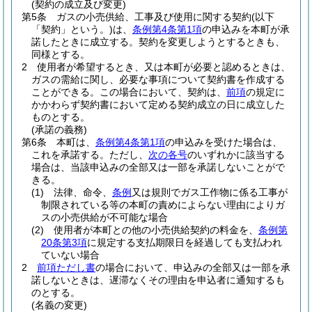
(契約の成立及び変更)
第5条
ガスの小売供給、工事及び使用に関する契約
(以下
「契約」という。)
は、
条例第4条第1項
の申込みを本町が承
諾したときに成立する。
契約を変更しようとするときも、
同様とする。
2
使用者が希望するとき、又は本町が必要と認めるときは、
ガスの需給に関し、必要な事項について契約書を作成する
ことができる。
この場合において、契約は、
前項
の規定に
かかわらず契約書において定める契約成立の日に成立した
ものとする。
(承諾の義務)
第6条
本町は、
条例第4条第1項
の申込みを受けた場合は、
これを承諾する。
ただし、
次の各号
のいずれかに該当する
場合は、当該申込みの全部又は一部を承諾しないことがで
きる。
(1)
法律、命令、
条例
又は規則でガス工作物に係る工事が
制限されている等の本町の責めによらない理由によりガ
スの小売供給が不可能な場合
(2)
使用者が本町との他の小売供給契約の料金を、
条例第
20条第3項
に規定する支払期限日を経過しても支払われ
ていない場合
2
前項ただし書
の場合において、申込みの全部又は一部を承
諾しないときは、遅滞なくその理由を申込者に通知するも
のとする。
(名義の変更)