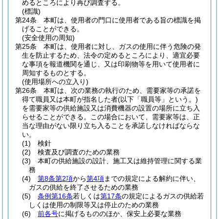
めるところにより再び調査する。
(標識)
第24条
本町は、使用者の門口に使用者である旨の標識を掲
げることができる。
(安全使用の周知)
第25条
本町は、使用者に対し、ガスの使用に伴う危険の発
生を防止するため、法令の定めるところにより、適宜必要
な事項を報道機関を通じ、又は印刷物等を用いて使用者に
周知するものとする。
(使用場所への立入り)
第26条
本町は、次の業務の執行のため、需要家等の承諾を
得て職員又は本町が指名した者
(以下「職員等」という。)
を需要家等の供給施設又は消費機器の設置の場所に立ち入
らせることができる。
この場合において、需要家等は、正
当な理由がない限り立ち入ることを承諾しなければならな
い。
(1)
検針
(2)
検査及び調査のための業務
(3)
本町の供給施設の設計、施工又は維持管理に関する業
務
(4)
第8条第2項
から
第4項
までの規定による解約に伴い、
ガスの供給を終了させるための業務
(5)
条例第16条
若しくは
第17条
の規定によるガスの供給若
しくは使用の制限等又は停止のための業務
(6)
前各号
に掲げるもののほか、保安上必要な業務