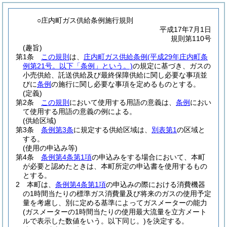
○庄内町ガス供給条例施行規則
平成17年7月1日
規則第110号
(趣旨)
第1条
この規則
は、
庄内町ガス供給条例
(平成29年庄内町条
例第21号。以下「条例」という。)
の規定に基づき、ガスの
小売供給、託送供給及び最終保障供給に関し必要な事項並
びに
条例
の施行に関し必要な事項を定めるものとする。
(定義)
第2条
この規則
において使用する用語の意義は、
条例
におい
て使用する用語の意義の例による。
(供給区域)
第3条
条例第3条
に規定する供給区域は、
別表第1
の区域と
する。
(使用の申込み等)
第4条
条例第4条第1項
の申込みをする場合において、本町
が必要と認めたときは、本町所定の申込書を使用するもの
とする。
2
本町は、
条例第4条第1項
の申込みの際における消費機器
の1時間当たりの標準ガス消費量及び将来のガスの使用予定
量を考慮し、別に定める基準によってガスメーターの能力
(ガスメーターの1時間当たりの使用最大流量を立方メート
ルで表示した数値をいう。以下同じ。)
を決定する。