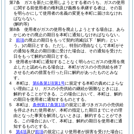
第7条
ガスを新たに使用しようとする者のうち、ガスの使用
に関する前使用者の権利及び義務を承継する者は、その旨
を明らかにして使用者の名義の変更を本町に届け出なけれ
ばならない。
(解約等)
第8条
使用者がガスの使用を廃止しようとする場合は、あら
かじめその廃止の期日を本町に通知しなければならない。
2
前項
の廃止の期日をもって契約消滅
(以下「解約」とい
う。)
の期日とする。
ただし、特別の理由なくして本町がそ
の通知を廃止の期日後に受けた場合は、その通知を受けた
日をもって解約の期日とする。
3
使用者が本町に通知することなく明らかにガスの使用を廃
止したと認められる場合は、本町がガスの小売供給を終了
させるための措置を行った日に解約があったものとみな
す。
4
本町は、
第6条第1項第1号
に規定する本町の責めによらな
い理由により、ガスの小売供給の継続が困難なときには、
解約することができる。
この場合において、本町は、解約
の期日を使用者に通知するものとする。
5
本町は、
条例第17条第1項
の規定に基づきガスの小売供給
を停止された使用者が、本町の指定した期日までにその理
由となった事実を解消しないときは、解約することができ
る。
この場合において、本町は、解約の期日を使用者に通
知するものとする。
6
第4項
及び
前項
の規定により使用者が損害を受けた場合に