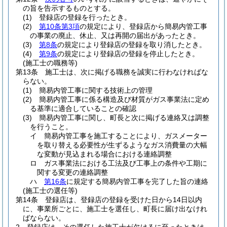
の旨を告示するものとする。
(1)
登録店の登録を行ったとき。
(2)
第10条第3項
の規定により、登録店から簡易内管工事
の事業の廃止、休止、又は再開の届出があったとき。
(3)
第8条
の規定により登録店の登録を取り消したとき。
(4)
第9条
の規定により登録店の登録を停止したとき。
(施工士の職務等)
第13条
施工士は、次に掲げる職務を誠実に行わなければな
らない。
(1)
簡易内管工事に関する技術上の管理
(2)
簡易内管工事に係る構造及び材質がガス事業法に定め
る基準に適合していることの確認
(3)
簡易内管工事に関し、町長と次に掲げる連絡又は調整
を行うこと。
イ
簡易内管工事を施工することにより、ガスメーター
を取り替える必要性が生ずるようなガス消費量の大幅
な変動が見込まれる場合における連絡調整
ロ
ガス事業法における工法及び工事上の条件や工期に
関する変更の連絡調整
ハ
第16条
に規定する簡易内管工事を完了した旨の連絡
(施工士の選任等)
第14条
登録店は、登録店の登録を受けた日から14日以内
に、事業所ごとに、施工士を選任し、町長に届け出なけれ
ばならない。