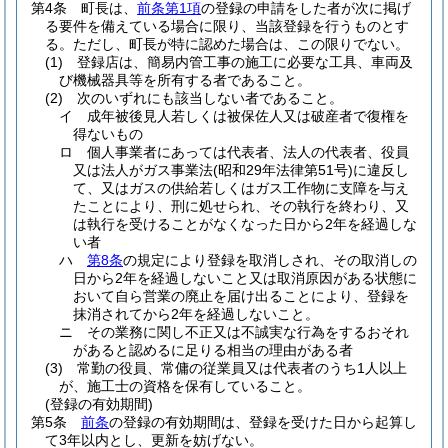
第4条
町長は、
前条第1項
の登録の申請をした者が次に掲げ
る要件を備えている場合に限り、当該登録を行うものとす
る。
ただし、町長が特に認めた場合は、この限りでない。
(1)
登録店は、簡易内管工事の施工に必要な工具、車両及
び機械器具等を所有する者であること。
(2)
次のいずれにも該当しない者であること。
イ
成年被後見人若しくは被保佐人又は破産者で復権を
得ないもの
ロ
個人事業者にあっては代表者、法人の代表者、役員
又は法人がガス事業法
(昭和29年法律第51号)
に違反し
て、又はガスの供給若しくはガス工作物に支障を与え
たことにより、刑に処せられ、その執行を終わり、又
は執行を受けることがなくなった日から2年を経過しな
い者
ハ
第8条
の規定により登録を取消しされ、その取消しの
日から2年を経過しないこと又は取消原因がある状態に
おいて自ら営業の廃止を届け出ることにより、登録を
抹消されてから2年を経過しないこと。
ニ
その業務に関し不正又は不誠実な行為をするおそれ
があると認めるに足りる相当の理由がある者
(3)
常勤の役員、常傭の従業員又は代表者のうち1人以上
が、施工士の資格を保有していること。
(登録の有効期間)
第5条
前条
の登録の有効期間は、登録を受けた日から起算し
て3年以内とし、更新を妨げない。