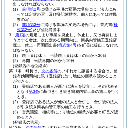
出しなければならない。
(1)
前項第2号
に掲げる事項の変更の場合には、法人にあ
っては定款の写し及び登記簿謄本、個人にあっては住民
票の写し
(2)
前項第3号
に掲げる事項の変更の場合には、誓約書
(
様
式第2号
)
及び登記簿謄本
3
第1項
の規定により事業を廃止し、休止し、又は再開しよ
うとする者は、次に定める期間内に、簡易内管施工登録店
廃止・休止・再開届出書
(
様式第4号
)
を町長に提出しなけれ
ばならない。
(1)
廃止又は休止 当該廃止又は休止の日から30日
(2)
再開 当該再開の日から10日
(登録店の地位継承)
第11条
町長は、
次の各号
のいずれかに該当する場合は、登
録有効期間内に限り登録店に対し地位の継承を認めること
ができる。
(1)
登録店である個人が新たに法人を設立し、その代表者
となり
第3条
に基づき引き続き簡易内管工事の施工を行う
とき。
(2)
登録店である法人が他の法人と合併し、合併後の法人
が引き続き簡易内管工事の施工を行うとき。
(3)
営業譲渡、相続等により地位の継承が必要と町長が認
めるとき。
(登録店の告示)
第12条
次の各号
のいずれかに該当するときは、速やかにそ