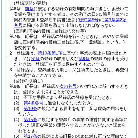
(登録期間の更新)
第6条
前条
に規定する登録の有効期間の満了後も引き続いて
登録を受けようとする者は、その満了の日の3箇月前までに
簡易内管施工登録店申請書
(更新)
(
様式第5号
)
に
第3条第2項
各号
に掲げる書類を添えて申請しなければならない。
(庄内町簡易内管施工登録証の交付等)
第7条
町長は、登録店の登録を行ったときは、速やかに登録
店に庄内町簡易内管施工登録証
(以下「登録証」という。)
を交付する。
2
登録店は、
第10条第1項
に基づく事業の廃止を届け出たと
き、又は
次条
の登録の取消し及び
第9条
の登録の停止を受け
たときは、登録証を町長に返納するものとする。
3
登録店は、登録証を汚損し、又は紛失したときは、再交付
を申請することができる。
(登録の取消し)
第8条
町長は、登録店が
次の各号
のいずれかに該当するとき
は、登録を取り消すことができる。
(1)
不正な手段により登録店の登録を受けたとき。
(2)
第4条各号
に適合しなくなったとき。
(3)
第10条
の規定による届出をせず、又は虚偽の届出をし
たとき。
(4)
第15条
に規定する登録店の事業の運営に関する基準に
従った適正な事業の運営をすることができないと認めら
れるとき。
(5)
第17条
の規定による町長の求めに対し正当な理由なく