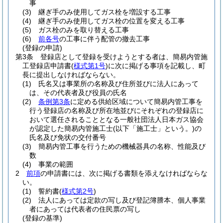
事
(3)
継ぎ手のみ使用してガス栓を増設する工事
(4)
継ぎ手のみ使用してガス栓の位置を変える工事
(5)
ガス栓のみを取り替える工事
(6)
前各号
の工事に伴う配管の撤去工事
(登録の申請)
第3条
登録店として登録を受けようとする者は、簡易内管施
工登録店申請書
(
様式第1号
)
に次に掲げる事項を記載し、町
長に提出しなければならない。
(1)
氏名又は事業所の名称及び住所並びに法人にあって
は、その代表者及び役員の氏名
(2)
条例第3条
に定める供給区域について簡易内管工事を
行う登録店の名称及び所在地並びにそれぞれの登録店に
おいて選任されることとなる一般社団法人日本ガス協会
が認定した簡易内管施工士
(以下「施工士」という。)
の
氏名及び免状の交付番号
(3)
簡易内管工事を行うための機械器具の名称、性能及び
数
(4)
事業の範囲
2
前項
の申請書には、次に掲げる書類を添えなければならな
い。
(1)
誓約書
(
様式第2号
)
(2)
法人にあっては定款の写し及び登記簿謄本、個人事業
者にあっては代表者の住民票の写し
(登録の基準)