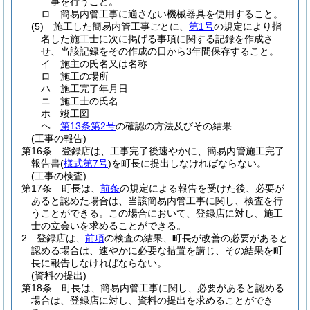
事を行うこと。
ロ
簡易内管工事に適さない機械器具を使用すること。
(5)
施工した簡易内管工事ごとに、
第1号
の規定により指
名した施工士に次に掲げる事項に関する記録を作成さ
せ、当該記録をその作成の日から3年間保存すること。
イ
施主の氏名又は名称
ロ
施工の場所
ハ
施工完了年月日
ニ
施工士の氏名
ホ
竣工図
ヘ
第13条第2号
の確認の方法及びその結果
(工事の報告)
第16条
登録店は、工事完了後速やかに、簡易内管施工完了
報告書
(
様式第7号
)
を町長に提出しなければならない。
(工事の検査)
第17条
町長は、
前条
の規定による報告を受けた後、必要が
あると認めた場合は、当該簡易内管工事に関し、検査を行
うことができる。
この場合において、登録店に対し、施工
士の立会いを求めることができる。
2
登録店は、
前項
の検査の結果、町長が改善の必要があると
認める場合は、速やかに必要な措置を講じ、その結果を町
長に報告しなければならない。
(資料の提出)
第18条
町長は、簡易内管工事に関し、必要があると認める
場合は、登録店に対し、資料の提出を求めることができ