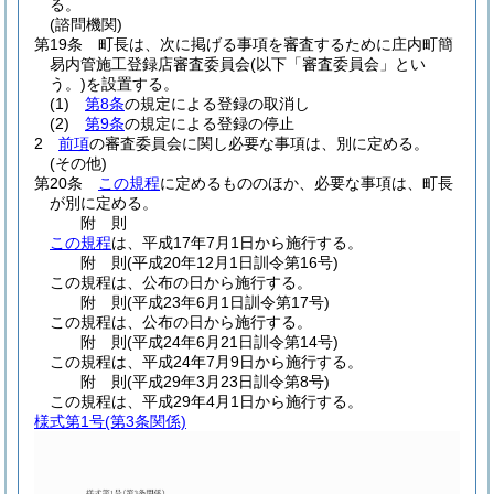
る。
(諮問機関)
第19条
町長は、次に掲げる事項を審査するために庄内町簡
易内管施工登録店審査委員会
(以下「審査委員会」とい
う。)
を設置する。
(1)
第8条
の規定による登録の取消し
(2)
第9条
の規定による登録の停止
2
前項
の審査委員会に関し必要な事項は、別に定める。
(その他)
第20条
この規程
に定めるもののほか、必要な事項は、町長
が別に定める。
附
則
この規程
は、平成17年7月1日から施行する。
附
則
(平成20年12月1日
訓令第16号)
この規程は、公布の日から施行する。
附
則
(平成23年6月1日
訓令第17号)
この規程は、公布の日から施行する。
附
則
(平成24年6月21日
訓令第14号)
この規程は、平成24年7月9日から施行する。
附
則
(平成29年3月23日
訓令第8号)
この規程は、平成29年4月1日から施行する。
様式第1号
(第3条関係)