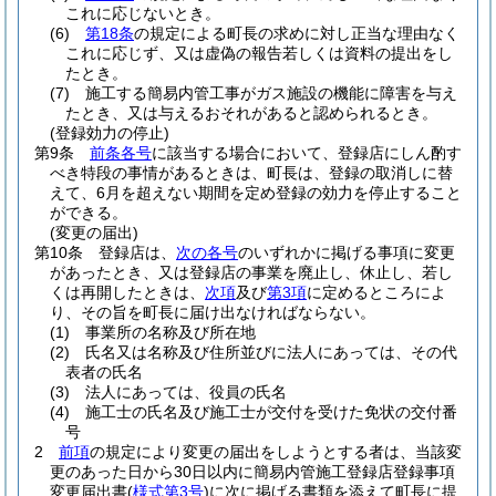
これに応じないとき。
(6)
第18条
の規定による町長の求めに対し正当な理由なく
これに応じず、又は虚偽の報告若しくは資料の提出をし
たとき。
(7)
施工する簡易内管工事がガス施設の機能に障害を与え
たとき、又は与えるおそれがあると認められるとき。
(登録効力の停止)
第9条
前条各号
に該当する場合において、登録店にしん酌す
べき特段の事情があるときは、町長は、登録の取消しに替
えて、6月を超えない期間を定め登録の効力を停止すること
ができる。
(変更の届出)
第10条
登録店は、
次の各号
のいずれかに掲げる事項に変更
があったとき、又は登録店の事業を廃止し、休止し、若し
くは再開したときは、
次項
及び
第3項
に定めるところによ
り、その旨を町長に届け出なければならない。
(1)
事業所の名称及び所在地
(2)
氏名又は名称及び住所並びに法人にあっては、その代
表者の氏名
(3)
法人にあっては、役員の氏名
(4)
施工士の氏名及び施工士が交付を受けた免状の交付番
号
2
前項
の規定により変更の届出をしようとする者は、当該変
更のあった日から30日以内に簡易内管施工登録店登録事項
変更届出書
(
様式第3号
)
に次に掲げる書類を添えて町長に提