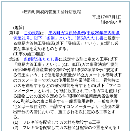
○庄内町簡易内管施工登録店規程
平成17年7月1日
訓令第64号
(趣旨)
第1条
この規程
は、
庄内町ガス供給条例
(平成29年庄内町条
例第21号。以下「条例」という。)
第5条ただし書
に規定す
る簡易内管施工登録店
(以下「登録店」という。)
に関し必
要な事項を定めるものとする。
(工事の施工範囲)
第2条
条例第5条ただし書
に規定する別に定める工事
(以下
「簡易内管工事」という。)
は、低圧
(ガス事業法施行規則
(昭和45年通商産業省令第97号)
第1条第2項第3号に規定す
る低圧をいう。)
で使用最大流量が16立方メートル毎時以下
のガスメーターでガスの使用状態を常時監視し、異常時に
ガスを遮断するなどの保安機能を有するもの
(以下「マイコ
ンメーター」という。)
が既に設置されているガスを使用す
る建物ごとの区分を定める件
(昭和60年通商産業省告示第
461号)
第1条の表に規定する一般業務用建物、一般集合住
宅又は一般住宅で、当該マイコンメーターより下流側の露
出部分の内管において、施工される次に定める工事とす
る。
(1)
フレキ管を配管してガス栓を増設する工事
(2)
フレキ管を配管してガス栓又は配管の位置を変える工