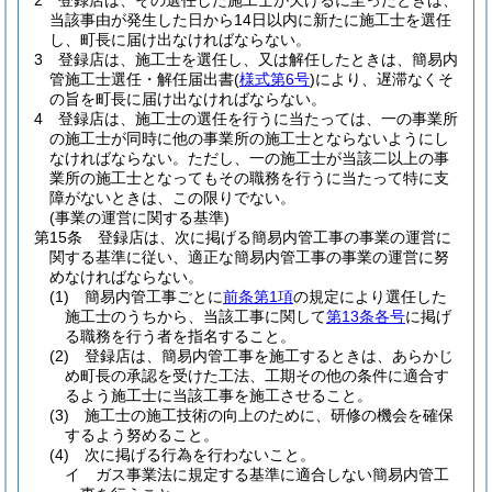
2
登録店は、その選任した施工士が欠けるに至ったときは、
当該事由が発生した日から14日以内に新たに施工士を選任
し、町長に届け出なければならない。
3
登録店は、施工士を選任し、又は解任したときは、簡易内
管施工士選任・解任届出書
(
様式第6号
)
により、遅滞なくそ
の旨を町長に届け出なければならない。
4
登録店は、施工士の選任を行うに当たっては、一の事業所
の施工士が同時に他の事業所の施工士とならないようにし
なければならない。
ただし、一の施工士が当該二以上の事
業所の施工士となってもその職務を行うに当たって特に支
障がないときは、この限りでない。
(事業の運営に関する基準)
第15条
登録店は、次に掲げる簡易内管工事の事業の運営に
関する基準に従い、適正な簡易内管工事の事業の運営に努
めなければならない。
(1)
簡易内管工事ごとに
前条第1項
の規定により選任した
施工士のうちから、当該工事に関して
第13条各号
に掲げ
る職務を行う者を指名すること。
(2)
登録店は、簡易内管工事を施工するときは、あらかじ
め町長の承認を受けた工法、工期その他の条件に適合す
るよう施工士に当該工事を施工させること。
(3)
施工士の施工技術の向上のために、研修の機会を確保
するよう努めること。
(4)
次に掲げる行為を行わないこと。
イ
ガス事業法に規定する基準に適合しない簡易内管工