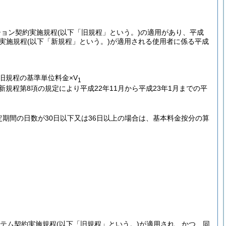
ション契約実施規程
(以下「旧規程」という。)
の適用があり、平成
約実施規程
(以下「新規程」という。)
が適用される使用者に係る平成
旧規程の基準単位料金×V
1
新規程第8項の規定により平成22年11月から平成23年1月までの平
定期間の日数が30日以下又は36日以上の場合は、基本料金按分の算
ステム契約実施規程
(以下「旧規程」という。)
が適用され、かつ、同