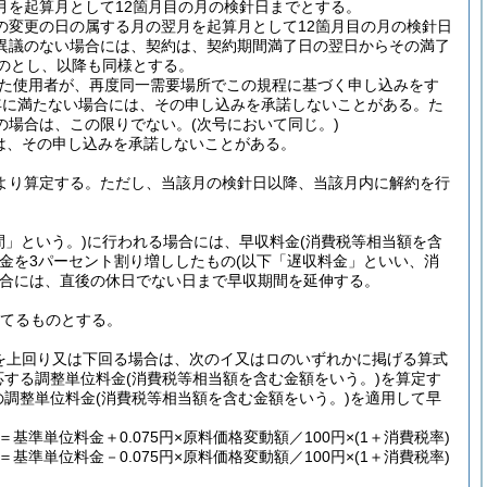
月を起算月として12箇月目の月の検針日までとする。
の変更の日の属する月の翌月を起算月として12箇月目の月の検針日
異議のない場合には、契約は、契約期間満了日の翌日からその満了
のとし、以降も同様とする。
た使用者が、再度同一需要場所でこの規程に基づく申し込みをす
年に満たない場合には、その申し込みを承諾しないことがある。た
の場合は、この限りでない。
(次号において同じ。)
は、その申し込みを承諾しないことがある。
より算定する。ただし、当該月の検針日以降、当該月内に解約を行
。
間」という。)
に行われる場合には、早収料金
(消費税等相当額を含
金を3パーセント割り増ししたもの
(以下「遅収料金」といい、消
合には、直後の休日でない日まで早収期間を延伸する。
てるものとする。
を上回り又は下回る場合は、次のイ又はロのいずれかに掲げる算式
応する調整単位料金
(消費税等相当額を含む金額をいう。)
を算定す
の調整単位料金
(消費税等相当額を含む金額をいう。)
を適用して早
＝基準単位料金＋0.075円×原料価格変動額／100円×
(1＋消費税率)
＝基準単位料金－0.075円×原料価格変動額／100円×
(1＋消費税率)