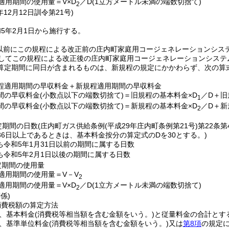
適用期間の使用量＝V×D
／D
(1立方メートル未満の端数切捨て)
2
年12月12日
訓令第21号)
5年2月1日から施行する。
日以前にこの規程による改正前の庄内町家庭用コージェネレーションシス
続してこの規程による改正後の庄内町家庭用コージェネレーションシステ
算定期間に同日が含まれるものは、新規程の規定にかかわらず、次の算
程適用期間の早収料金＋新規程適用期間の早収料金
間の早収料金
(小数点以下の端数切捨て)
＝旧規程の基本料金×D
／D＋旧
1
間の早収料金
(小数点以下の端数切捨て)
＝新規程の基本料金×D
／D＋新
2
定期間の日数
(庄内町ガス供給条例
(平成29年庄内町条例第21号)
第22条
36日以上であるときは、基本料金按分の算定式のDを30とする。)
ち令和5年1月31日以前の期間に属する日数
ち令和5年2月1日以後の期間に属する日数
定期間の使用量
適用期間の使用量＝V－V
2
適用期間の使用量＝V×D
／D
(1立方メートル未満の端数切捨て)
2
係)
消費税額の算定方法
金は、基本料金(消費税等相当額を含む金額をいう。)と従量料金の合計とす
は、基準単位料金(消費税等相当額を含む金額をいう。)又は
第8項
の規定