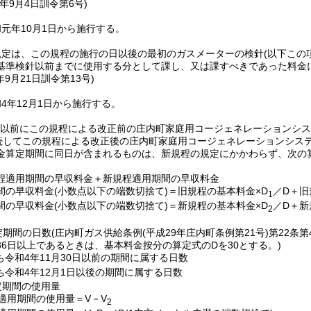
年9月4日
訓令第6号)
元年10月1日から施行する。
規定は、この規程の施行の日以後の最初のガスメーターの検針
(以下この
基準検針以前までに使用する分として課し、又は課すべきであった料金
年9月21日
訓令第13号)
4年12月1日から施行する。
0日以前にこの規程による改正前の庄内町家庭用コージェネレーションシ
継続してこの規程による改正後の庄内町家庭用コージェネレーションシス
金算定期間に同日が含まれるものは、新規程の規定にかかわらず、次の
程適用期間の早収料金＋新規程適用期間の早収料金
間の早収料金
(小数点以下の端数切捨て)
＝旧規程の基本料金×D
／D＋旧
1
間の早収料金
(小数点以下の端数切捨て)
＝新規程の基本料金×D
／D＋新
2
定期間の日数
(庄内町ガス供給条例
(平成29年庄内町条例第21号)
第22条
36日以上であるときは、基本料金按分の算定式のDを30とする。)
ち令和4年11月30日以前の期間に属する日数
ち令和4年12月1日以後の期間に属する日数
定期間の使用量
適用期間の使用量＝V－V
2