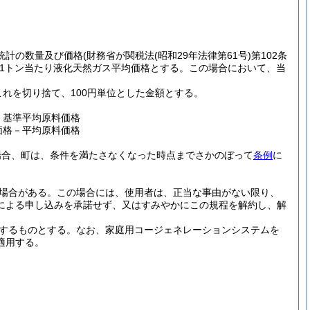
統計の数量及び価格
(財務省が関税法
(昭和29年法律第61号)
第102条
1トン当たり液化天然ガス平均価格とする。この場合において、当
れを切り捨て、100円単位とした金額とする。
－基準平均原料価格
価格－平均原料価格
場合、町は、条件を満たさなくなった時点までさかのぼって
条例
に
場合がある。この場合には、使用者は、正当な事由がない限り、
による申し込みを承諾せず、又はすみやかにこの規程を解約し、解
するものとする。なお、家庭用コージェネレーションシステムを
適用する。