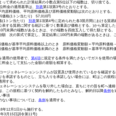
よって求められた計算結果の小数点第5位以下の端数は、切り捨てる。
位料金の適用基準は、
別表
第1項第3号のとおりとする。
平均原料価格、平均原料価格及び原料価格変動額は次のとおりとする。
料価格
(1トン当たり)
57,010円
格
(1トン当たり)
別表
第1項第4号に定められた各3箇月間における貿易
公表する貿易に関する統計に基づく数量及び価格とする。)
から算定した
10円未満の端数があるときは、その端数を四捨五入して得た額とする。
動額 次の算式で算定し、算定結果に100円未満の端数があるときは、こ
価格が基準平均原料価格以上のとき
原料価格変動額＝平均原料価格
価格が基準平均原料価格未満のとき
原料価格変動額＝基準平均原料
を適用の使用者で、
第4項
に規定する条件を満たさないでガスを使用の
に料金として支払った金額の差額を精算する。
ージェネレーションシステムが設置及び使用されているかを確認する
りを承諾するものとし、立ち入りを承諾しない場合には、町はこの規程
適用する。
ネレーションシステムを取り外した場合は、直ちにその旨を町へ連絡
は、この規程に基づく契約を解約したものとみなし、解約日以降
条例
を
い事項
のない事項については、
条例
を適用する。
8年12月1日から施行する。
3年3月15日
訓令第11号)