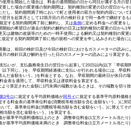
の使用を開始した場合は、料金の適用開始の日から同日が属する月の翌
変更した場合の変更後の契約期間は、契約種別の変更の日の翌日からそ
ただし、契約期間満了時において町と使用者の双方が契約内容について
の翌月を起算月として12箇月目の月の検針日まで同一条件で継続するも
規定する契約期間満了前に解約し、又は
条例
に定める料金への変更をし
用開始の希望日が過去の契約の解約の日又は契約種別の変更の日から1
更又は建物の改築等のための一時不使用による解約又は契約種別の変更
に規定する契約期間満了前に他の規程への変更を申し込みされた場合に
用量は、前回の検針日及び今回の検針日におけるガスメーターの読みに
該月の検針日及び解約を行った日のガスメーターの読みにより算定する
払いが、支払義務発生日の翌日から起算して20日以内
(以下「早収期
。以下同じ。)
を、早収期間経過後に支払いが行われる場合には、早収料
含んだ金額をいう。)
を料金とする。なお、早収期間の最終日が休日の場
料金表を適用して、早収料金又は遅収料金を算定する。
より算定された金額に1円未満の端数があるときは、その端数を切り捨
第3号ロ
に規定する平均原料価格が
同号イ
に規定する基準平均原料価格
定する料金表の基準単位料金
(消費税等相当額を含む金額をいう。)
に対
おいて、基準単位料金
(消費税等相当額を含む金額をいう。)
に替えてそ
等相当額を含む金額をいう。)
を算定する。
格が基準平均原料価格以上のとき
調整単位料金
(1立方メートル当たり)
格が基準平均原料価格未満のとき
調整単位料金
(1立方メートル当たり)