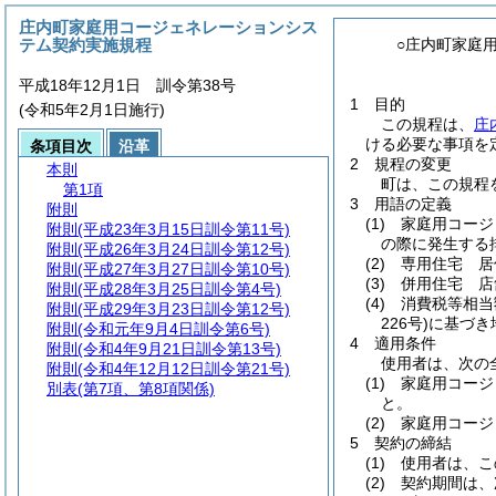
庄内町家庭用コージェネレーションシス
テム契約実施規程
○庄内町家庭
平成18年12月1日 訓令第38号
1 目的
(令和5年2月1日施行)
この規程は、
庄
ける必要な事項を
条項目次
沿革
2 規程の変更
本則
町は、この規程
第1項
3 用語の定義
附則
(1)
家庭用コージェ
附則
(平成23年3月15日訓令第11号)
の際に発生する
附則
(平成26年3月24日訓令第12号)
(2)
専用住宅 居住
附則
(平成27年3月27日訓令第10号)
(3)
併用住宅 店舗
附則
(平成28年3月25日訓令第4号)
(4)
消費税等相当
附則
(平成29年3月23日訓令第12号)
226号)
に基づき
附則
(令和元年9月4日訓令第6号)
4 適用条件
附則
(令和4年9月21日訓令第13号)
使用者は、次の
附則
(令和4年12月12日訓令第21号)
(1)
家庭用コージェ
別表
(第7項、第8項関係)
と。
(2)
家庭用コージ
5 契約の締結
(1)
使用者は、こ
(2)
契約期間は、