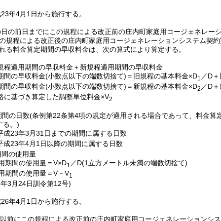
23年4月1日から施行する。
の日の前日までにこの規程による改正前の庄内町家庭用コージェネレー
降この規程による改正後の庄内町家庭用コージェネレーションシステム契
含まれる料金算定期間の早収料金は、次の算式により算定する。
規程適用期間の早収料金＋新規程適用期間の早収料金
期間の早収料金
(小数点以下の端数切捨て)
＝旧規程の基本料金×D
／D＋
1
期間の早収料金
(小数点以下の端数切捨て)
＝新規程の基本料金×D
／D＋
2
格に基づき算定した調整単位料金×V
2
期間の日数
(条例第22条第4項の規定が適用される場合であって、料金算
する。)
平成23年3月31日までの期間に属する日数
平成23年4月1日以降の期間に属する日数
期間の使用量
用期間の使用量＝V×D
／D
(1立方メートル未満の端数切捨て)
1
用期間の使用量＝V－V
1
6年3月24日
訓令第12号)
26年4月1日から施行する。
1日以前にこの規程による改正前の庄内町家庭用コージェネレーションシ