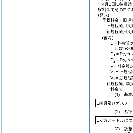
年4月1日以後継
収料金でその料金
(算式)
早収料金＝旧規
旧規程適用期
新
規程適用期
(備考)
D＝料金算
日数が3
D
＝Dのう
1
D
＝Dの
う
2
V＝料金
算
V
＝旧規
程
1
V
＝新規程
2
新規程適用期
料金表
(1)
基本
1箇月及びガスメー
(2)
基準
1立方メートルにつ
(3)
調整