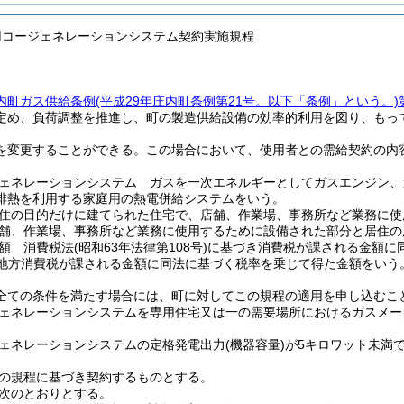
用コージェネレーションシステム契約実施規程
内町ガス供給条例
(平成29年庄内町条例第21号。以下「条例」という。)
定め、負荷調整を推進し、町の製造供給設備の効率的利用を図り、もっ
を変更することができる。この場合において、使用者との需給契約の内
ネレーションシステム ガスを一次エネルギーとしてガスエンジン、
排熱を利用する家庭用の熱電併給システムをいう。
の目的だけに建てられた住宅で、店舗、作業場、事務所など業務に使
、作業場、事務所など業務に使用するために設備された部分と居住の
額 消費税法
(昭和63年法律第108号)
に基づき消費税が課される金額に
地方消費税が課される金額に同法に基づく税率を乗じて得た金額をいう
全ての条件を満たす場合には、町に対してこの規程の適用を申し込むこ
ネレーションシステムを専用住宅又は一の需要場所におけるガスメータ
ェネレーションシステムの定格発電出力
(機器容量)
が5キロワット未満
の規程に基づき契約するものとする。
次のとおりとする。