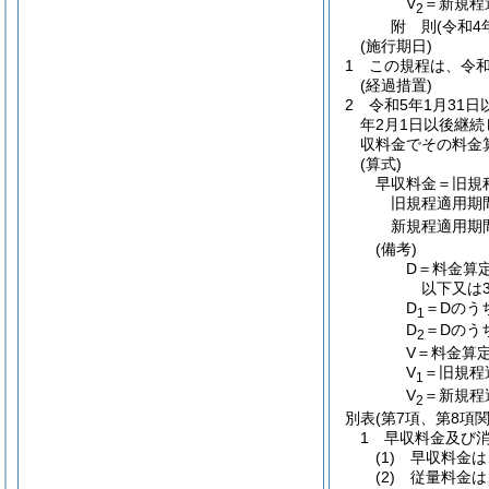
V
＝新規程
2
附
則
(令和4
(施行期日)
1
この規程は、令和
(経過措置)
2
令和5年1月31
年2月1日以後継
収料金でその料金
(算式)
早収料金＝旧規
旧規程適用期
新規程適用期
(備考)
D＝料金算
以下又は
D
＝Dのう
1
D
＝Dのう
2
V＝料金算
V
＝旧規程
1
V
＝新規程
2
別表
(第7項、第8項関
1 早収料金及び
(1) 早収料
(2) 従量料金