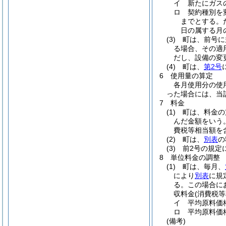
イ 新たにガス
ロ 契約種別を
までとする。
日の属する月
(3)
町は、前号に
る場合、その適
だし、設備の変
(4)
町は、
第2号
6 使用量の算定
各月使用分の使
った場合には、当
7 料金
(1)
町は、料金の支
んだ金額をいう
費税等相当額を
(2)
町は、
別表
の
(3)
前2号の規定に
8 単位料金の調整
(1)
町は、毎月、
により
別表
に規
る。この場合に
収料金
(消費税
イ 平均原料価
ロ 平均原料価
(備考)