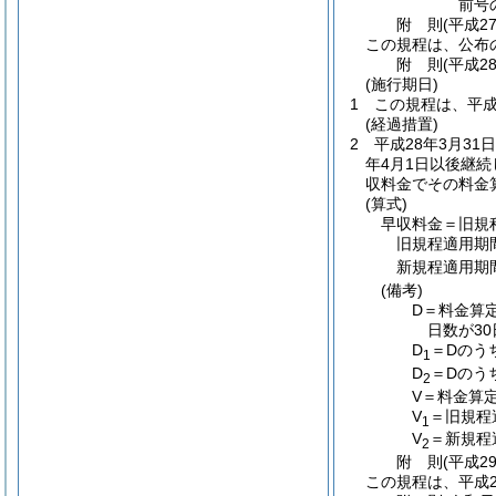
前号
附
則
(平成2
この規程は、公布
附
則
(平成2
(施行期日)
1
この規程は、平成
(経過措置)
2
平成28年3月3
年4月1日以後継
収料金でその料金
(算式)
早収料金＝旧規
旧規程適用期
新規程適用期
(備考)
D＝料金算
日数が3
D
＝Dのう
1
D
＝Dのう
2
V＝料金算
V
＝旧規程
1
V
＝新規程
2
附
則
(平成2
この規程は、平成2