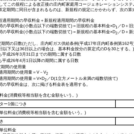
続してこの規程による改正後の庄内町家庭用コージェネレーションシステ
算定期間に同日が含まれるものは、新規程の規定にかかわらず、次の算
程適用期間の早収料金＋新規程適用期間の早収料金
間の早収料金
(小数点以下の端数切捨て)
＝旧規程の基本料金×D
／D＋旧
1
間の早収料金
(小数点以下の端数切捨て)
＝新規程の基本料金×D
／D＋新
2
定期間の日数
(ただし、庄内町ガス供給条例
(平成17年庄内町条例第162号
0日以下又は36日以上の場合は、基本料金按分の算定式のDを30とする。
ち平成26年3月31日までの期間に属する日数
ち平成26年4月1日以降の期間に属する日数
定期間の使用量
適用期間の使
用量＝V－V
2
適用期間の
使用量＝V×D
／D
(1立方メートル未満の端数切捨て)
2
間の早収料金は、次に掲げる料金表を適用する。
料金
(消費税等相当額を含む金額をいう。)
ター1個につき
単位料金
(消費税等相当額を含む金額をいう。)
き
単位料金