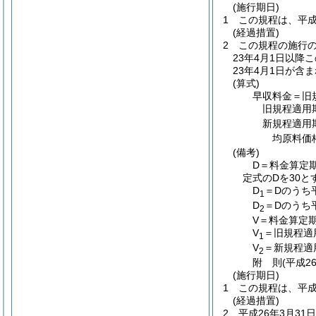
(施行期日)
1
この規程は、平成
(経過措置)
2
この規程の施行
23年4月1日以
23年4月1日が
(算式)
早収料金＝旧
旧規程適用
新規程適用
均原料価
(備考)
D＝料金算定
定式のDを30と
D
＝Dのうち
1
D
＝Dのうち
2
V＝料金算定
V
＝旧規程適
1
V
＝新規程適
2
附
則
(平成2
(施行期日)
1
この規程は、平成
(経過措置)
2
平成26年3月3