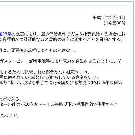
平成18年12月1日
訓令第38号
第29条
の規定により、選択供給条件でガスを小売供給する場合にお
て合理的かつ経済的なガス需給の確立に資することを目的とする。
容は、変更後の規程によるものとみなす。
ガスタービン、燃料電池等により電力を発生させるとともに、そ
用するために設備された部分がない住宅をいう。
用に供されている部分とが結合している住宅をいう。
同法に基づく税率を乗じて得た金額及び地方税法
(昭和25年法律第
。
とができる。
ーの能力が10立方メートル毎時以下の併用住宅で使用するこ
であること。