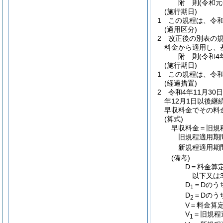
附
則
(令和元
(施行期日)
1
この規程は、令和
(適用区分)
2
改正後の別表の
料金から適用し、
附
則
(令和4
(施行期日)
1
この規程は、令和
(経過措置)
2
令和4年11月3
年12月1日以後
早収料金でその料
(算式)
早収料金＝旧規
旧規程適用期
新規程適用期
(備考)
D＝料金算
以下又は
D
＝Dのう
1
D
＝Dのう
2
V＝料金算
V
＝旧規程
1