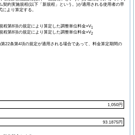
ム契約実施規程
(以下「新規程」という。)
が適用される使用者の早
式により算定する。
規程第8項の規定により算
定した調整単位料金×V
1
規程第8項の規定により算定した調整単位料金×V
2
)
第22条第4項の規定が適用される場合であって、料金算定期間の
)
1,050円
93.1875円