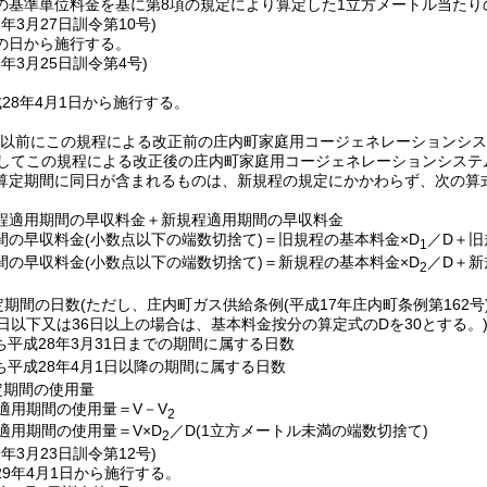
の基準単位料金を基に第8項の規定により算定した1立方メートル当たり
7年3月27日
訓令第10号)
の日から施行する。
8年3月25日
訓令第4号)
28年4月1日から施行する。
1日以前にこの規程による改正前の庄内町家庭用コージェネレーションシ
続してこの規程による改正後の庄内町家庭用コージェネレーションシステ
算定期間に同日が含まれるものは、新規程の規定にかかわらず、次の算
程適用期間の早収料金＋新規程適用期間の早収料金
間の早収料金
(小数点以下の端数切捨て)
＝旧規程の基本料金×D
／D＋旧
1
間の早収料金
(小数点以下の端数切捨て)
＝新規程の基本料金×D
／D＋新
2
定期間の日数
(ただし、庄内町ガス供給条例
(平成17年庄内町条例第162号
0日以下又は36日以上の場合は、基本料金按分の算定式のDを30とする。
ち平成28年3月31日までの期間に属する日数
ち平成28年4月1日以降の期間に属する日数
定期間の使用量
適用期間の使用量＝V－V
2
適用期間の使用量＝V×D
／D
(1立方メートル未満の端数切捨て)
2
9年3月23日
訓令第12号)
9年4月1日から施行する。