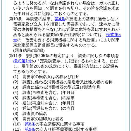
るように努めるが、なお承諾されない場合は、ガスの正し
い使い方を周知して調査を打ち切り、その旨を承諾を求め
た年月日と共に記録しておくものとする。
第10条
再調査の結果、
第4条
の技術上の基準に適合しない
需要家及び立入りを拒否した需要家であって、速やかに所
要の改善措置をとらなければ近隣に危険を及ぼすおそれが
あると認められる需要家
(集合住居等)
については、
様式第5
号
の「改善を要する消費機器に関する報告書」により関東
東北産業保安監督部長に報告するものとする。
(調査結果の記録)
第11条
規則第205条の規定により、調査に関し次の事項を
様式第1号
の「定期調査票」に記録するものとする。
ただ
し、規則第206条の規定により、電磁的方法による記録も
できるものとする。
(1)
需要家の氏名又は名称及び住所
(2)
調査に係わる消費機器の製造者又は輸入者の名称
(3)
調査に係わる消費機器の型式及び製造年月
(4)
調査
(再検査を含む。)
年月日
(5)
調査
(再検査を含む。)
の結果
(6)
通知
(再通知を含む。)
年月日
(7)
通知
(再通知を含む。)
の内容
(8)
調査員の氏名
(9)
需要家の認印又は署名
(10)
第8条
の不在需要家に関する事項
(11)
第9条
の立入り拒否需要家に関する事項