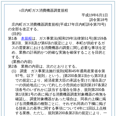
○庄内町ガス消費機器調査規程
平成19年6月1日
訓令第18号
庄内町ガス消費機器調査規程(平成17年庄内町訓令第70号)
の全部を改正する。
(目的)
第1条
本規程
は、ガス事業法
(昭和29年法律第51号)
第159条
第2項、第3項及び第6項の規定により、本町が供給するガ
スの需要家における消費機器の調査に関し必要な事項を定
め、業務の計画的かつ的確な実施を確保することを目的と
する。
(業務の内容)
第2条
業務の内容は、次のとおりとする。
(1)
調査 ガス事業法施行規則
(昭和45年通商産業省令第
97号。以下「規則」という。)
第200条第1項から第3項ま
での規定により、経済産業大臣の承認を受けた場合及び
一の供給地点について約した小売供給が規則第197条第2
項各号のいずれかに該当する場合を除き、規則第200条
第1項第1号の表に掲げる消費機器調査対象機器の有無を
確認し、調査対象機器があった場合は、同表の上欄に掲
げる消費機器の種類ごとに、それぞれ同表の下欄に掲げ
る技術上の基準に関する事項について4年に1回以上点検
する業務。
ただし、規則第200条第2項の規定により、一