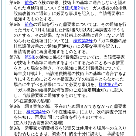
第5条
前条
の点検の結果、技術上の基準に適合しないと認め
られた点検項目については
様式第2号
の「ガス機器の給排気
設備改善のご通知」に必要な事項を記入し、当該需要家に
通知するものとする。
第6条
前条
の通知を行った需要家については、その通知を行
った日から1月を経過した日以後5月以内に再調査を行うも
のとする。
その結果、なお技術上の基準に適合しないと認
められた点検項目については、
様式第3号
の「ガス機器の給
排気設備改善のご通知
(再通知)
」に必要な事項を記入し、
当該需要家に再度通知するものとする。
第7条
第5条
の通知に係る消費機器については、当該需要家
が技術上の基準に適合するようにするためにとるべき措置
をとった場合を除き、その通知に係る消費機器について、
毎年度1回以上、当該消費機器の技術上の基準に適合するよ
うにするためにとるべき措置及びその措置をとらなかった
場合に生ずべき結果について必要な事項を、
様式第7号
の
「ガス機器の給排気設備改善のご通知
(定期通知)
」に記入
し、当該需要家に通知するものとする。
(不在需要家の処理)
第8条
調査実施の際、不在のため調査ができなかった需要家
には、
様式第4号
の「不在連絡票」により、次の調査予定日
を告知し、再度訪問して調査を行うものとする。
(立入り拒否需要家の処理)
第9条
需要家が消費機器を設置又は使用する場所への立入り
を拒否したときは、調査の目的を十分に説明し、承諾を得