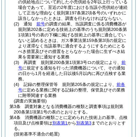
の供給地点について約した小売供給を2年以上行っている
場合であって、至近の2年度における当該小売供給が連続
して正当な理由なく規則第197条第2項各号のいずれかに
該当しなかったときは、調査を行わなければならない。
(2)
通知
前号
の調査の結果、当該調査に係る消費機器が
規則第202条に定める技術上の基準のうち規則第200条第
1項第1号の表の下欄に掲げる技術上の基準に適合してい
ないと認めるときは、ガス事業法第159条第3項の規定に
より遅滞なく当該基準に適合するようにするためにとる
べき措置及びその措置をとらなかった場合に生ずべき結
果を需要家に通知する業務
(3)
再調査 規則第200条第1項第3号ロの規定により、
前
号
に規定する通知を行った消費機器について、その通知
の日から1月を経過した日以後5月以内に再び点検する業
務。
(4)
記録の整理保管等 規則第205条の規定により、
前各
号
に定める業務に関する記録の整理、保管及びその業務
に附帯関連する業務
(調査の実施要領)
第3条
調査対象となる消費機器の種類と調査事項は規則第
200条第1項第1号の表のとおりとする。
第4条
消費機器の種類ごとに定められた技術上の基準、点検
項目及び点検要領は
別表第1
から
別表第3
までのとおりとす
る。
(技術基準不適合の処置)