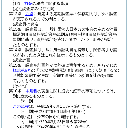
(12)
前条
の報告に関する事項
(定期調査票の保存期間)
第12条
前条
に規定する定期調査票の保存期間は、次の調査
が完了されるまでの間とする。
(調査員の資格)
第13条
調査員は、一般社団法人日本ガス協会の定める消費
機器調査員資格認定業務規則及び内管検査員資格認定業務
規則に基づく資格認定を受けた者で、かつ、町長が認定し
たものとする。
第14条
調査員は、常に身分証明書を携帯し、関係者より請
求があったときはこれを提示するものとする。
(調査計画)
第15条
調査を計画的かつ的確に実施するため、あらかじめ
様式第6号
の「ガス消費機器調査計画表」により調査予定の
区域対象需要家戸数、実施要員等につき調査計画を作成し
ておくものとする。
(その他)
第16条
本規程
の実施に関し必要な細部の事項については、
別に定めるものとする。
附
則
この規程
は、平成19年6月1日から施行する。
附
則
(平成23年6月1日
訓令第19号)
この規程は、公布の日から施行する。
附
則
(平成29年3月23日
訓令第28号)
この規程は、平成29年4月1日から施行する。