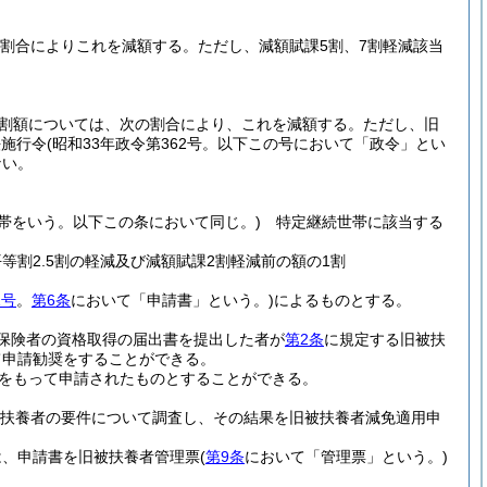
の割合によりこれを減額する。
ただし、減額賦課5割、7割軽減該当
割額については、次の割合により、これを減額する。
ただし、旧
法施行令
(昭和33年政令第362号。以下この号において「政令」とい
ない。
世帯をいう。以下この条において同じ。)
特定継続世帯に該当する
割2.5割の軽減及び減額賦課2割軽減前の額の1割
1号
。
第6条
において「申請書」という。)
によるものとする。
保険者の資格取得の届出書を提出した者が
第2条
に規定する旧被扶
て申請勧奨をすることができる。
をもって申請されたものとすることができる。
扶養者の要件について調査し、その結果を旧被扶養者減免適用申
は、申請書を旧被扶養者管理票
(
第9条
において「管理票」という。)