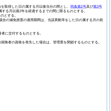
格を取得した日の属する月以後当分の間とし、
同条第2号
及び
第3号
属する月以後2年を経過するまでの間に限るものとする。
ものとする。
場合の減免措置の適用期間は、当該異動等をした日の属する月の前
養者に交付するものとする。
被保険者の資格を喪失した場合は、管理票を閉鎖するものとする。