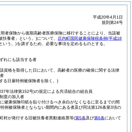
平成20年4月1日
規則第24号
被用者保険から後期高齢者医療保険に移行することにより、当該被
被扶養者」という。)
について、
庄内町国民健康保険税条例
(平成18
という。)
を講ずるため、必要な事項を定めるものとする。
ずれにも該当する者
当該資格を取得した日において、高齢者の医療の確保に関する法律
者
定する日雇特例被保険者を除く。)
和37年法律第152号)
の規定による共済組合の組合員
制度の加入者
帳に健康保険印紙を貼り付けるべき余白がなくなるに至るまでの間
特例被保険者とならない期間内にある者及び同法第126条第3項の
町村が発行する旧被扶養者異動連絡票等
(
第5条
及び
第6条
において