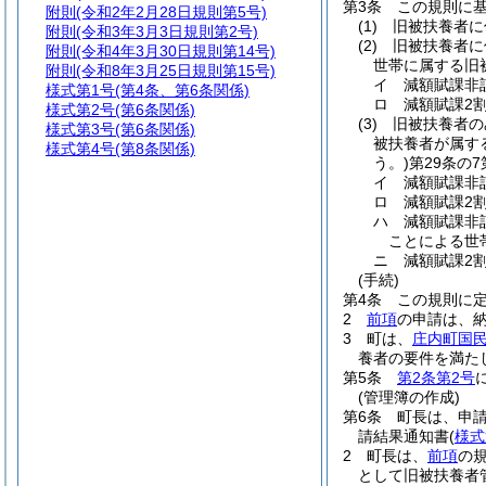
第3条
この規則に
附則
(令和2年2月28日規則第5号)
(1)
旧被扶養者に
附則
(令和3年3月3日規則第2号)
(2)
旧被扶養者に
附則
(令和4年3月30日規則第14号)
世帯に属する旧
附則
(令和8年3月25日規則第15号)
イ
減額賦課非
様式第1号
(第4条、第6条関係)
ロ
減額賦課2
様式第2号
(第6条関係)
(3)
旧被扶養者の
様式第3号
(第6条関係)
被扶養者が属す
様式第4号
(第8条関係)
う。)
第29条の
イ
減額賦課非
ロ
減額賦課2
ハ
減額賦課非
ことによる世帯
ニ
減額賦課2
(手続)
第4条
この規則に
2
前項
の申請は、
3
町は、
庄内町国
養者の要件を満た
第5条
第2条第2号
(管理簿の作成)
第6条
町長は、申
請結果通知書
(
様式
2
町長は、
前項
の
として旧被扶養者