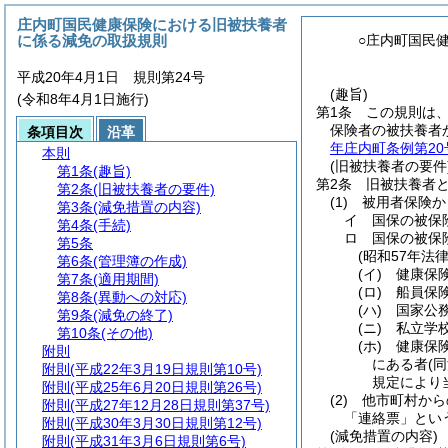
庄内町国民健康保険における旧被扶養者
に係る減免の取扱規則
○庄内町国民
平成20年4月1日 規則第24号
(趣旨)
(令和8年4月1日施行)
第1条
この規則は
保険者の被扶養者
条項目次
沿革
年庄内町条例第20
本則
(旧被扶養者の要件
第1条
(趣旨)
第2条
旧被扶養者
第2条
(旧被扶養者の要件)
(1)
被用者保険か
第3条
(減免措置の内容)
イ
国保の被保
第4条
(手続)
ロ
国保の被保
第5条
(昭和57年法律
第6条
(管理簿の作成)
(イ)
健康保
第7条
(適用期間)
(ロ)
船員保
第8条
(異動への対応)
(ハ)
国家公
第9条
(減免の終了)
(ニ)
私立学
第10条
(その他)
(ホ)
健康保
附則
にある者
(
附則
(平成22年3月19日規則第10号)
規定により
附則
(平成25年6月20日規則第26号)
(2)
他市町村から
附則
(平成27年12月28日規則第37号)
「連絡票」とい
附則
(平成30年3月30日規則第12号)
(減免措置の内容)
附則
(平成31年3月6日規則第6号)