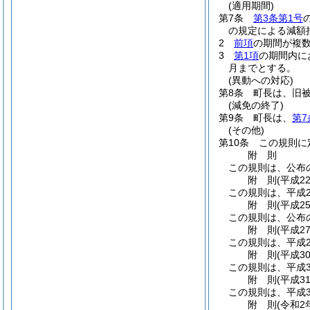
(適用期間)
第7条
第3条第1号
の規定による減額
2
前項
の期間が複
3
第1項
の期間内に
月までとする。
(異動への対応)
第8条
町長は、旧
(減免の終了)
第9条
町長は、
第7
(その他)
第10条
この規則に
附
則
この規則は、公布
附
則
(平成2
この規則は、平成2
附
則
(平成2
この規則は、公布
附
則
(平成2
この規則は、平成2
附
則
(平成3
この規則は、平成3
附
則
(平成3
この規則は、平成3
附
則
(令和2