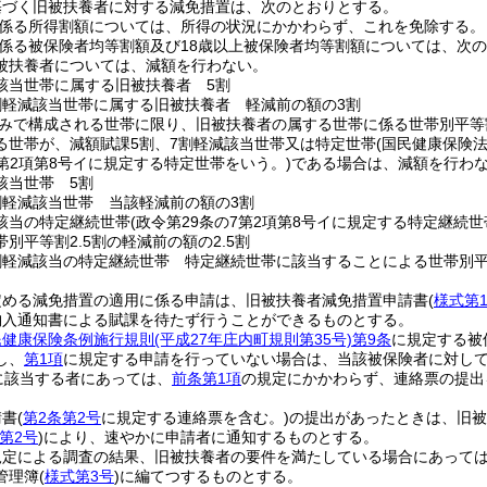
基づく旧被扶養者に対する減免措置は、次のとおりとする。
係る所得割額については、所得の状況にかかわらず、これを免除する。
係る被保険者均等割額及び18歳以上被保険者均等割額については、次
被扶養者については、減額を行わない。
該当世帯に属する旧被扶養者 5割
割軽減該当世帯に属する旧被扶養者 軽減前の額の3割
みで構成される世帯に限り、旧被扶養者の属する世帯に係る世帯別平等
る世帯が、減額賦課5割、7割軽減該当世帯又は特定世帯
(国民健康保険
7第2項第8号イに規定する特定世帯をいう。)
である場合は、減額を行わ
該当世帯 5割
割軽減該当世帯 当該軽減前の額の3割
該当の特定継続世帯
(政令第29条の7第2項第8号イに規定する特定継続
別平等割2.5割の軽減前の額の2.5割
割軽減該当の特定継続世帯 特定継続世帯に該当することによる世帯別平等
定める減免措置の適用に係る申請は、旧被扶養者減免措置申請書
(
様式第
納入通知書による賦課を待たず行うことができるものとする。
民健康保険条例施行規則
(平成27年庄内町規則第35号)
第9条
に規定する被
し、
第1項
に規定する申請を行っていない場合は、当該被保険者に対し
に該当する者にあっては、
前条第1項
の規定にかかわらず、連絡票の提出
請書
(
第2条第2号
に規定する連絡票を含む。)
の提出があったときは、旧被
第2号
)
により、速やかに申請者に通知するものとする。
規定による調査の結果、旧被扶養者の要件を満たしている場合にあって
管理簿
(
様式第3号
)
に編てつするものとする。