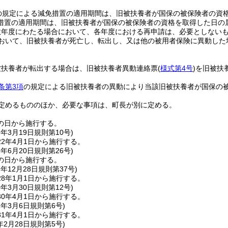
の規定による減免措置の適用期間は、旧被扶養者が国保の被保険者の資
措置の適用期間は、旧被扶養者が国保の被保険者の資格を取得した日の
数年度にわたる場合において、各年度における再申請は、必要としない
おいて、旧被扶養者が死亡し、転出し、又は他の被用者保険に異動した
被扶養者が転出する場合は、旧被扶養者異動連絡票
(
様式第4号
)
を旧被扶
条第3項
の規定による旧被扶養者の異動により当該旧被扶養者が国保の
定めるもののほか、必要な事項は、町長が別に定める。
の日から施行する。
2年3月19日
規則第10号)
2年4月1日から施行する。
5年6月20日
規則第26号)
の日から施行する。
7年12月28日
規則第37号)
8年1月1日から施行する。
0年3月30日
規則第12号)
0年4月1日から施行する。
1年3月6日
規則第6号)
1年4月1日から施行する。
年2月28日
規則第5号)