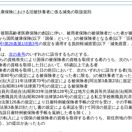
健康保険における旧被扶養者に係る減免の取扱規則
、後期高齢者医療保険の創設に伴い、被用者保険の被保険者だった者が
から国民健康保険
(以下「国保」という。)
の被保険者となる者
(以下「旧
号)
第26条第1項第3号
の規定を適用する負担軽減措置
(以下「減免措置」
)
とは、
次の各号
のいずれかに該当するものとする。
らの資格喪失により国保の被保険者の資格を取得する者のうち、次のい
険者の資格を取得した日において、65歳以上である者
険者の資格を取得した日の前日において、次のいずれかに該当する者
(
第80号)
の規定による被保険者となった者に限る。)
の被扶養者であった
険法
(大正11年法律第70号)
の規定による被保険者
(同法第3条第2項に規
険法
(昭和14年法律第73号)
の規定による被保険者
務員共済組合法
(昭和33年法律第128号)
又は地方公務員等共済組合法
(昭
校教職員共済法
(昭和28年法律第245号)
の規定による私立学校教職員共済
険法第126条の規定により日雇特例被保険者手帳の交付を受け、その手
同法第3条第2項ただし書の規定による承認を受けて同項の規定による日雇
当該日雇特例被保険者手帳を返納した者を除く。)
の転入により国保の被保険者の資格を取得する者のうち、前住所地の市
う。)
の提出があったもの