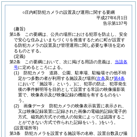
○庄内町防犯カメラの設置及び運用に関する要綱
平成27年6月1日
告示第137号
(趣旨)
第1条
この要綱は、公共の場所における犯罪を防止し、安全
で安心な住みよいまちづくりを推進するために町が設置す
る防犯カメラの設置及び管理運用に関し必要な事項を定め
るものとする。
(定義)
第2条
この要綱において、次に掲げる用語の意義は、
当該各
号
に定めるところによる。
(1)
防犯カメラ 道路、公園、駐車場、駐輪場その他不特
定かつ多数の者が利用する施設及び場所
(
次条
及び
第4条
において「施設等」という。)
に、犯罪の防止、犯罪発生
後の事件解明等を目的として設置する常設の映像撮影装
置で、映像表示及び映像記録の機能を有するものをい
う。
(2)
画像データ 防犯カメラの映像表示装置に表示され、
又は映像記録装置に記録された画像の電磁的記録
(電子的
方式、磁気的方式その他人の知覚によっては認識するこ
とができない方式で作られた記録をいう。)
をいう。
(設置場所等)
第3条
防犯カメラを設置する施設等の名称、設置台数及び撮