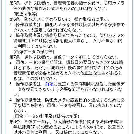
第5条
操作取扱者は、管理責任者の指示を受け、防犯カメラ
等の適切な操作及び管理を行わなければならない。
(取扱制限等)
第6条
防犯カメラ等の取扱いは、操作取扱者に限る。
2
操作取扱者は、防犯カメラを操作取扱者以外の者が操作で
きないよう設定しなければならない。
3
操作取扱者及び操作取扱者であったものは、防犯カメラの
管理運用上知り得た情報を他人に漏らし、又は不当な目的
に利用してはならない。
(画像データの保存等)
第7条
操作取扱者は、画像データを加工してはならない。
2
画像データの保存期間は、撮影日の翌日からおおむね1箇
月とする。
ただし、犯罪発生後の事件解明等の目的のため
管理責任者が必要と認めるときその他正当な理由があると
きは、この限りでない。
3
操作取扱者は、
前項
に規定する保存期間の経過した画像デ
ータを復元できないよう必要な処理を行わなければならな
い。
4
操作取扱者は、防犯カメラの設置目的を達成するために必
要な場合を除き、画像データを複写し、又は複製してはな
らない。
(画像データの利用及び提供の制限)
第8条
画像データは、個人情報の保護に関する法律
(平成15
年法律第57号)
の定めるところによるもののほか、設置目的
以外の目的に利用し、又は提供してはならない。