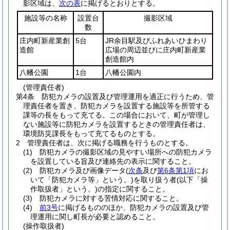
影区域は、
次の表
に掲げるとおりとする。
施設等の名称
設置台
撮影区域
数
庄内町新産業創
5台
JR余目駅及びふれあいひまわり
造館
広場の周辺並びに庄内町新産業
創造館内
八幡公園
1台
八幡公園内
(管理責任者)
第4条
防犯カメラの設置及び管理運用を適正に行うため、管
理責任者を置き、防犯カメラを設置する施設等を所管する
課等の長をもって充てる。
この場合において、町が管理し
ない施設等に防犯カメラを設置するときの管理責任者は、
環境防災課長をもって充てるものとする。
2
管理責任者は、次に掲げる職務を行うものとする。
(1)
防犯カメラの撮影区域の見やすい場所への防犯カメラ
を設置している旨及び連絡先の表示に関すること。
(2)
防犯カメラ及び画像データ
(
次条
及び
第6条第1項
にお
いて「防犯カメラ等」という。)
を取り扱う者
(以下「操
作取扱者」という。)
の指定に関すること。
(3)
防犯カメラに対する苦情対応に関すること。
(4)
前3号
に掲げるもののほか、防犯カメラの設置及び管
理運用に関し町長が必要と認めること。
(操作取扱者)