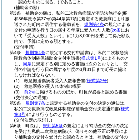
認めたものに限る。)
であること。
(補助金の額)
第3条
補助金の額は、私的二次救急病院が消防法施行令
(昭
和36年政令第37号)
第44条第1項に規定する救急隊により搬
送された町内に居住する傷病者を、
規則第4条
の規定による
交付の申請を行う日の属する年度に受入れた人数
(
次条
にお
いて「受入人数」という。)
に1万3,000円を乗じて得た額以
内で、予算に定める額とする。
(交付申請)
第4条
規則第4条
に規定する交付申請書は、私的二次救急病
院救急体制確保補助金交付申請書
(
様式第1号
)
によるものと
し、
同条
に規定する別に定める書類は次のとおりとし、交
付の申請を行う日の属する年度の3月31日まで町長に提出
しなければならない。
(1)
救急搬送傷病者受入人数報告書
(
様式第2号
)
(2)
救急医療の受入れ体制の概要
(3)
前2号
に掲げるもののほか、町長が必要と認める書類
(交付決定の通知)
第5条
規則第7条
に規定する補助金の交付の決定の通知は、
私的二次救急病院救急体制確保補助金交付決定通知書
(
様式
第3号
)
により行うものとする。
(交付決定の取消し)
第6条
町長は、
規則第5条
の規定により補助金の交付の決定
を受けた私的二次救急病院が、偽りその他不正の手段によ
り補助金の交付を受けたと認めるときは、補助金の交付の