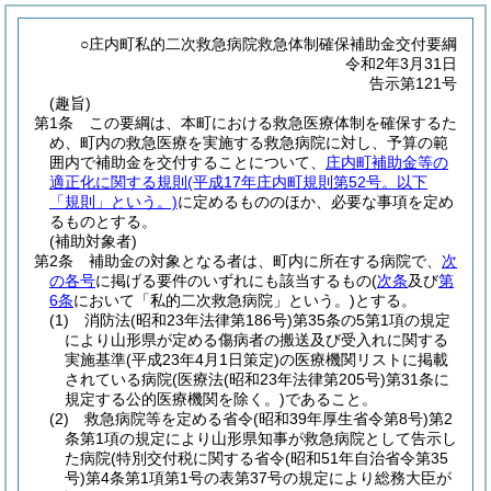
○庄内町私的二次救急病院救急体制確保補助金交付要綱
令和2年3月31日
告示第121号
(趣旨)
第1条
この要綱は、本町における救急医療体制を確保するた
め、町内の救急医療を実施する救急病院に対し、予算の範
囲内で補助金を交付することについて、
庄内町補助金等の
適正化に関する規則
(平成17年庄内町規則第52号。以下
「規則」という。)
に定めるもののほか、必要な事項を定め
るものとする。
(補助対象者)
第2条
補助金の対象となる者は、町内に所在する病院で、
次
の各号
に掲げる要件のいずれにも該当するもの
(
次条
及び
第
6条
において「私的二次救急病院」という。)
とする。
(1)
消防法
(昭和23年法律第186号)
第35条の5第1項の規定
により山形県が定める傷病者の搬送及び受入れに関する
実施基準
(平成23年4月1日策定)
の医療機関リストに掲載
されている病院
(医療法
(昭和23年法律第205号)
第31条に
規定する公的医療機関を除く。)
であること。
(2)
救急病院等を定める省令
(昭和39年厚生省令第8号)
第2
条第1項の規定により山形県知事が救急病院として告示し
た病院
(特別交付税に関する省令
(昭和51年自治省令第35
号)
第4条第1項第1号の表第37号の規定により総務大臣が