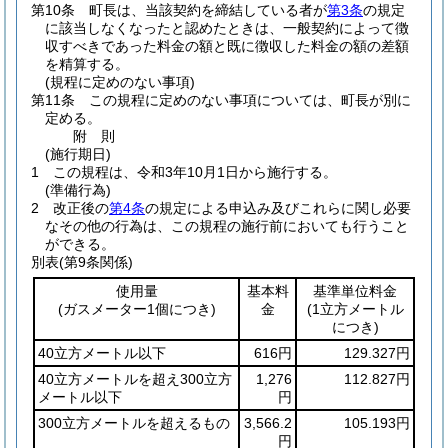
第10条
町長は、当該契約を締結している者が
第3条
の規定
に該当しなくなったと認めたときは、一般契約によって徴
収すべきであった料金の額と既に徴収した料金の額の差額
を精算する。
(規程に定めのない事項)
第11条
この規程に定めのない事項については、町長が別に
定める。
附
則
(施行期日)
1
この規程は、令和3年10月1日から施行する。
(準備行為)
2
改正後の
第4条
の規定による申込み及びこれらに関し必要
なその他の行為は、この規程の施行前においても行うこと
ができる。
別表
(第9条関係)
使用量
基本料
基準単位料金
(ガスメーター1個につき)
金
(1立方メートル
につき)
40立方メートル以下
616円
129.327円
40立方メートルを超え300立方
1,276
112.827円
メートル以下
円
300立方メートルを超えるもの
3,566.2
105.193円
円