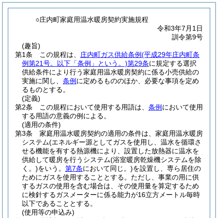
○庄内町家庭用温水暖房契約実施規程
令和3年7月1日
訓令第9号
(趣旨)
第1条
この規程は、
庄内町ガス供給条例
(平成29年庄内町条
例第21号。以下「条例」という。)
第29条
に規定する選択
供給条件により行う家庭用温水暖房契約に係る小売供給の
実施に関し、
条例
に定めるもののほか、必要な事項を定め
るものとする。
(定義)
第2条
この規程において使用する用語は、
条例
において使用
する用語の意義の例による。
(適用の条件)
第3条
家庭用温水暖房契約の適用の条件は、家庭用温水暖房
システム
(エネルギー源としてガスを使用し、温水を循環さ
せる機能を有する熱源機により、設置した放熱器に温水を
供給して暖房を行うシステム
(浴室暖房乾燥機システムを除
く。)
をいう。
第7条
において同じ。)
を設置し、専ら居住の
ためにガスを使用することとする。
ただし、事業の用に供
するガスの使用を含む場合は、その使用量を算定するため
に検針するガスメーターに係る能力が16立方メートル毎時
以下であることとする。
(使用等の申込み)