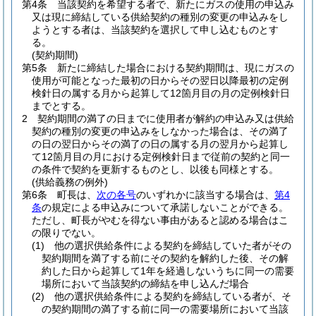
第4条
当該契約を希望する者で、新たにガスの使用の申込み
又は現に締結している供給契約の種別の変更の申込みをし
ようとする者は、当該契約を選択して申し込むものとす
る。
(契約期間)
第5条
新たに締結した場合における契約期間は、現にガスの
使用が可能となった最初の日からその翌日以降最初の定例
検針日の属する月から起算して12箇月目の月の定例検針日
までとする。
2
契約期間の満了の日までに使用者が解約の申込み又は供給
契約の種別の変更の申込みをしなかった場合は、その満了
の日の翌日からその満了の日の属する月の翌月から起算し
て12箇月目の月における定例検針日まで従前の契約と同一
の条件で契約を更新するものとし、以後も同様とする。
(供給義務の例外)
第6条
町長は、
次の各号
のいずれかに該当する場合は、
第4
条
の規定による申込みについて承諾しないことができる。
ただし、町長がやむを得ない事由があると認める場合はこ
の限りでない。
(1)
他の選択供給条件による契約を締結していた者がその
契約期間を満了する前にその契約を解約した後、その解
約した日から起算して1年を経過しないうちに同一の需要
場所において当該契約の締結を申し込んだ場合
(2)
他の選択供給条件による契約を締結している者が、そ
の契約期間の満了する前に同一の需要場所において当該