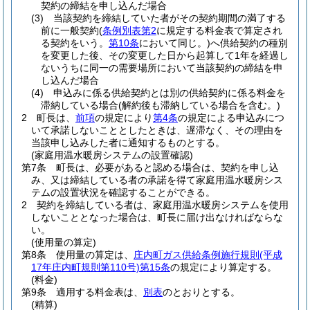
契約の締結を申し込んだ場合
(3)
当該契約を締結していた者がその契約期間の満了する
前に一般契約
(
条例別表第2
に規定する料金表で算定され
る契約をいう。
第10条
において同じ。)
へ供給契約の種別
を変更した後、その変更した日から起算して1年を経過し
ないうちに同一の需要場所において当該契約の締結を申
し込んだ場合
(4)
申込みに係る供給契約とは別の供給契約に係る料金を
滞納している場合
(解約後も滞納している場合を含む。)
2
町長は、
前項
の規定により
第4条
の規定による申込みにつ
いて承諾しないこととしたときは、遅滞なく、その理由を
当該申し込みした者に通知するものとする。
(家庭用温水暖房システムの設置確認)
第7条
町長は、必要があると認める場合は、契約を申し込
み、又は締結している者の承諾を得て家庭用温水暖房シス
テムの設置状況を確認することができる。
2
契約を締結している者は、家庭用温水暖房システムを使用
しないこととなった場合は、町長に届け出なければならな
い。
(使用量の算定)
第8条
使用量の算定は、
庄内町ガス供給条例施行規則
(平成
17年庄内町規則第110号)
第15条
の規定により算定する。
(料金)
第9条
適用する料金表は、
別表
のとおりとする。
(精算)