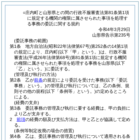
○庄内町と山形県との間の行政不服審査法第81条第1項
に規定する機関の権限に属させられた事項を処理す
る事務の委託に関する規約
令和4年3月29日
山形県告示第235号
(委託事務の範囲)
第1条
地方自治法
(昭和22年法律第67号)
第252条の14第1項
の規定により、庄内町
(以下「甲」という。)
は、行政不服
審査法
(平成26年法律第68号)
第81条第1項に規定する機関
の権限に属させられた事項を処理する事務を山形県
(以下
「乙」という。)
に委託する。
(管理及び執行の方法)
第2条
乙が
前条
の規定により委託を受けた事務
(以下「委託
事務」という。)
の管理及び執行については、乙の条例、規
則その他の規程
(以下「条例等」という。)
の定めるところ
による。
(経費の支弁)
第3条
委託事務の管理及び執行に要する経費は、甲の負担に
より乙が支弁する。
2
前項
の経費の額及び支払方法は、甲と乙とが協議して定め
る。
(条例等制定改廃の場合の措置)
第4条
乙は、委託事務の管理及び執行について適用される条