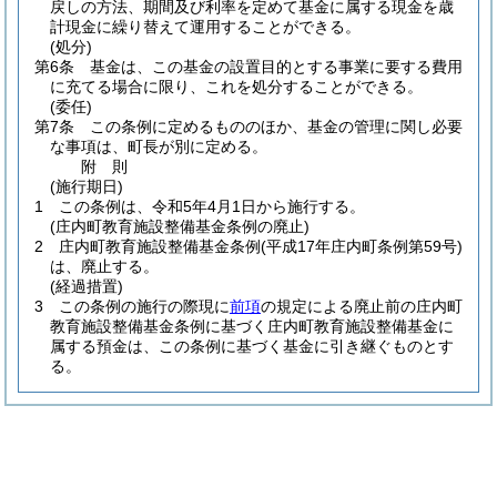
戻しの方法、期間及び利率を定めて基金に属する現金を歳
計現金に繰り替えて運用することができる。
(処分)
第6条
基金は、この基金の設置目的とする事業に要する費用
に充てる場合に限り、これを処分することができる。
(委任)
第7条
この条例に定めるもののほか、基金の管理に関し必要
な事項は、町長が別に定める。
附
則
(施行期日)
1
この条例は、令和5年4月1日から施行する。
(庄内町教育施設整備基金条例の廃止)
2
庄内町教育施設整備基金条例
(平成17年庄内町条例第59号)
は、廃止する。
(経過措置)
3
この条例の施行の際現に
前項
の規定による廃止前の庄内町
教育施設整備基金条例に基づく庄内町教育施設整備基金に
属する預金は、この条例に基づく基金に引き継ぐものとす
る。