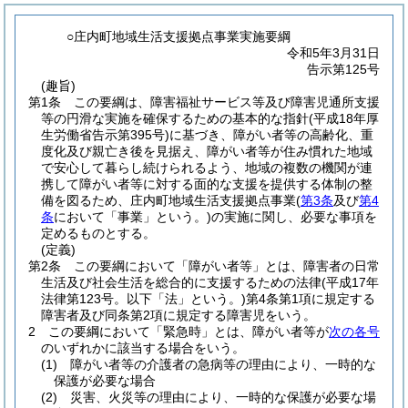
○庄内町地域生活支援拠点事業実施要綱
令和5年3月31日
告示第125号
(趣旨)
第1条
この要綱は、障害福祉サービス等及び障害児通所支援
等の円滑な実施を確保するための基本的な指針
(平成18年厚
生労働省告示第395号)
に基づき、障がい者等の高齢化、重
度化及び親亡き後を見据え、障がい者等が住み慣れた地域
で安心して暮らし続けられるよう、地域の複数の機関が連
携して障がい者等に対する面的な支援を提供する体制の整
備を図るため、庄内町地域生活支援拠点事業
(
第3条
及び
第4
条
において「事業」という。)
の実施に関し、必要な事項を
定めるものとする。
(定義)
第2条
この要綱において「障がい者等」とは、障害者の日常
生活及び社会生活を総合的に支援するための法律
(平成17年
法律第123号。以下「法」という。)
第4条第1項に規定する
障害者及び同条第2項に規定する障害児をいう。
2
この要綱において「緊急時」とは、障がい者等が
次の各号
のいずれかに該当する場合をいう。
(1)
障がい者等の介護者の急病等の理由により、一時的な
保護が必要な場合
(2)
災害、火災等の理由により、一時的な保護が必要な場