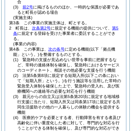
合
(3)
前2号
に掲げるもののほか、一時的な保護が必要であ
ると町長が認める場合
(実施主体)
第3条
この事業の実施主体は、町とする。
2
町長は、
次条第2号
に規定する機能の提供について、
第5
条
に規定する登録を受けた事業者に委託することができ
る。
(事業の内容)
第4条
この事業は、
次の各号
に定める機能
(以下「拠点機
能」という。)
を整備するものとする。
(1)
緊急時の支援が見込めない世帯を事前に把握するな
ど、常時の連絡体制を確保し、緊急時におけるサービス
のコーディネート、相談その他必要な支援を行う機能
(2)
法第5条第8項に規定する短期入所
(以下この条におい
て「短期入所」という。)
を行う施設等を活用した常時の
緊急受入体制を確保した上で、緊急時の受入れ、及び医
療機関への連絡等の必要な対応を行う機能
(3)
親元からの自立又は法第5条第20項に規定する地域移
行支援に当たり、短期入所又は同条第17項に規定する共
同生活援助その他の一人暮らしの体験の機会を提供する
機能
(4)
医療的ケアを必要とする者、行動障害を有する者及び
高齢化に伴い重度化した者に対して、専門的な対応を行
うことができる体制を確保し、及び専門的な対応ができ