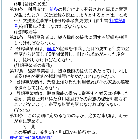
(利用登録の変更)
第10条
利用者は、
前条
の規定により登録された事項に変更
が生じたとき、又は登録を廃止しようとするときは、地域
生活支援拠点事業利用登録事項変更
(廃止)
届出書
(
様式第6
号
)
を町長に提出しなければならない。
(記録帳簿等)
第11条
登録事業者は、拠点機能の提供に関する記録を整理
しなければならない。
2
登録事業者は、
前項
の記録を作成した日の属する年度の翌
年度から起算して5年間保管し、町から求めがあった場合
は、提出しなければならない。
(登録事業者の責務)
第12条
登録事業者は、拠点機能の提供にあたっては、利用
者及びその家族の権利擁護に努めなければならない。
2
登録事業者は、業務上知り得た利用者及びその家族の秘密
を漏らしてはならない。
3
登録事業者は、拠点機能の提供に従事する者又は従事した
者が、業務上知り得た利用者及びその家族の秘密を漏らす
ことがないよう、必要な措置を講じなければならない。
(その他)
第13条
この要綱に定めるもののほか、必要な事項は、町長
が別に定める。
附
則
この要綱は、令和5年4月1日から施行する。
様式第1号
(第5条関係)