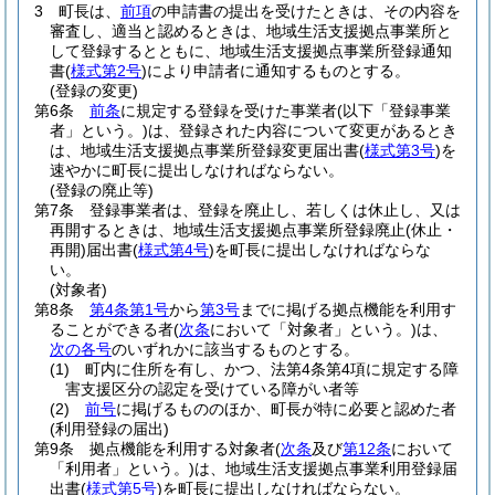
3
町長は、
前項
の申請書の提出を受けたときは、その内容を
審査し、適当と認めるときは、地域生活支援拠点事業所と
して登録するとともに、地域生活支援拠点事業所登録通知
書
(
様式第2号
)
により申請者に通知するものとする。
(登録の変更)
第6条
前条
に規定する登録を受けた事業者
(以下「登録事業
者」という。)
は、登録された内容について変更があるとき
は、地域生活支援拠点事業所登録変更届出書
(
様式第3号
)
を
速やかに町長に提出しなければならない。
(登録の廃止等)
第7条
登録事業者は、登録を廃止し、若しくは休止し、又は
再開するときは、地域生活支援拠点事業所登録廃止
(休止・
再開)
届出書
(
様式第4号
)
を町長に提出しなければならな
い。
(対象者)
第8条
第4条第1号
から
第3号
までに掲げる拠点機能を利用す
ることができる者
(
次条
において「対象者」という。)
は、
次の各号
のいずれかに該当するものとする。
(1)
町内に住所を有し、かつ、法第4条第4項に規定する障
害支援区分の認定を受けている障がい者等
(2)
前号
に掲げるもののほか、町長が特に必要と認めた者
(利用登録の届出)
第9条
拠点機能を利用する対象者
(
次条
及び
第12条
において
「利用者」という。)
は、地域生活支援拠点事業利用登録届
出書
(
様式第5号
)
を町長に提出しなければならない。