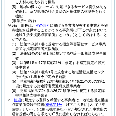
る人材の養成を行う機能
(5)
地域の様々なニーズに対応できるサービス提供体制を
確保し、及び地域の社会資源の連携体制の構築等を行う
機能
(事業所の登録)
第5条
町長は、
次の各号
に掲げる事業者が有する事業所を拠
点機能を提供することができる事業所
(以下この条において
「地域生活支援拠点事業所」という。)
として登録すること
ができる。
(1)
法第29条第1項に規定する指定障害福祉サービス事業
者又は指定障害者支援施設
(2)
法第51条の14第1項に規定する指定一般相談支援事業
者
(3)
法第51条の17第1項第1号に規定する指定特定相談支
援事業者
(4)
法第77条第1項第9号に規定する地域活動支援センター
その他の主務省令で定める施設
(5)
児童福祉法
(昭和22年法律第164号)
第21条の5の3第1
項に規定する指定障害児通所支援事業者
(6)
児童福祉法第24条の26第1項第1号に規定する指定障
害児相談支援事業者
2
前項
に規定する登録を希望する事業者は、地域生活支援拠
点事業所登録申請書
(
様式第1号
。以下この条において「申
請書」という。)
に拠点機能を担う旨が規定された事業所の
運営規程の写しを添えて町長に提出しなければならない。