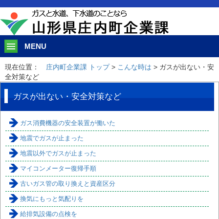
このページの本文へ移動
MENU
現在位置：
庄内町企業課 トップ
>
こんな時は
> ガスが出ない・安
全対策など
ガスが出ない・安全対策など
ガス消費機器の安全装置が働いた
地震でガスが止まった
地震以外でガスが止まった
マイコンメーター復帰手順
古いガス管の取り換えと資産区分
換気にもっと気配りを
給排気設備の点検を