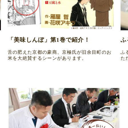
「美味しんぼ」第1巻で紹介！
ふ
舌の肥えた京都の豪商、京極氏が旧余目町のお
ふ
米を大絶賛するシーンがあります。
た