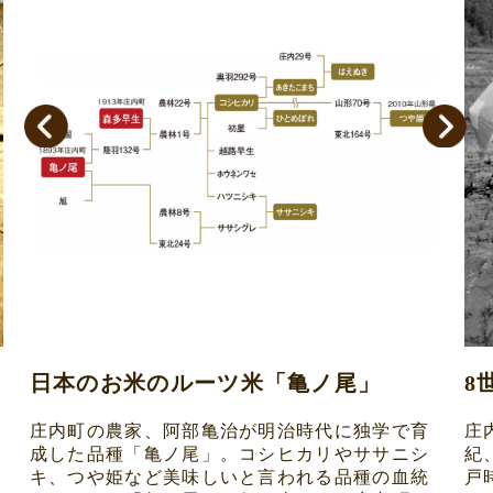
日本のお米のルーツ米「亀ノ尾」
8
庄内町の農家、阿部亀治が明治時代に独学で育
庄
成した品種「亀ノ尾」。コシヒカリやササニシ
紀
キ、つや姫など美味しいと言われる品種の血統
戸