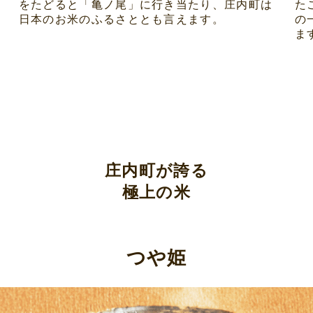
をたどると「亀ノ尾」に行き当たり、庄内町は
た
日本のお米のふるさととも言えます。
の
ま
れ
庄内町が誇る
極上の米
つや姫