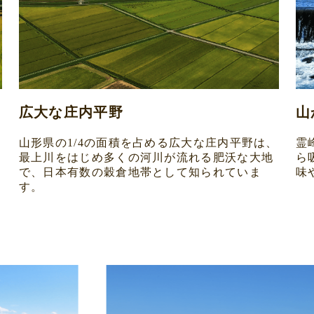
広大な庄内平野
山
山形県の1/4の面積を占める広大な庄内平野は、
霊
最上川をはじめ多くの河川が流れる肥沃な大地
ら
ま
で、日本有数の穀倉地帯として知られていま
味
す。