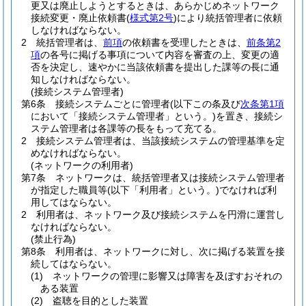
更又は廃止しようとするときは、あらかじめネットワーク
接続変更・廃止依頼書
(
様式第2号
)
により統括管理者に依頼
しなければならない。
2
統括管理者は、
前項
の依頼書を受理したときは、
前条第2
項
の各号に掲げる事項について内容を審査の上、変更の適
否を決定し、速やかに当該依頼書を提出した課等の長に通
知しなければならない。
(接続システム管理者)
第6条
接続システムごとに管理者
(以下この条及び
次条第1項
において「接続システム管理者」という。)
を置き、接続シ
ステム管理者は各課等の長をもって充てる。
2
接続システム管理者は、当該接続システムの管理基準を定
めなければならない。
(ネットワークの利用者)
第7条
ネットワークは、統括管理者又は接続システム管理者
が指定した職員等
(以下「利用者」という。)
でなければ利
用してはならない。
2
利用者は、ネットワーク及び接続システムを円滑に運営し
なければならない。
(禁止行為)
第8条
利用者は、ネットワークに対し、次に掲げる装置を接
続してはならない。
(1)
ネットワークの管理に影響又は障害を及ぼすおそれの
ある装置
(2)
盗聴を目的とした装置