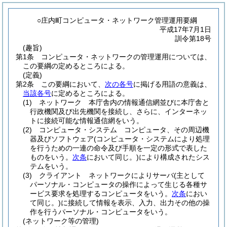
○庄内町コンピュータ・ネットワーク管理運用要綱
平成17年7月1日
訓令第18号
(趣旨)
第1条
コンピュータ・ネットワークの管理運用については、
この要綱の定めるところによる。
(定義)
第2条
この要綱において、
次の各号
に掲げる用語の意義は、
当該各号
に定めるところによる。
(1)
ネットワーク 本庁舎内の情報通信網並びに本庁舎と
行政機関及び出先機関を接続し、さらに、インターネッ
トに接続可能な情報通信網をいう。
(2)
コンピュータ・システム コンピュータ、その周辺機
器及びソフトウェア
(コンピュータ・システムにより処理
を行うための一連の命令及び手順を一定の形式で表した
ものをいう。
次条
において同じ。)
により構成されたシス
テムをいう。
(3)
クライアント ネットワークによりサーバ
(主として
パーソナル・コンピュータの操作によって生じる各種サ
ービス要求を処理するコンピュータをいう。
次条
におい
て同じ。)
に接続して情報を表示、入力、出力その他の操
作を行うパーソナル・コンピュータをいう。
(ネットワーク等の管理)