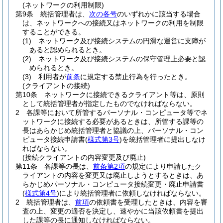
(ネットワークの利用制限)
第9条
統括管理者は、
次の各号
のいずれかに該当する場合
は、ネットワークへの接続又はネットワークの利用を制限
することができる。
(1)
ネットワーク及び接続システムの円滑な運営に支障が
あると認められるとき。
(2)
ネットワーク及び接続システムの保守管理上必要と認
められるとき。
(3)
利用者が
前条
に規定する禁止行為を行ったとき。
(クライアントの接続)
第10条
ネットワークに接続できるクライアント等は、原則
として統括管理者が指定したものでなければならない。
2
各課等において所管するパーソナル・コンピュータ等でネ
ットワークに接続する必要があるときは、所管する課等の
長はあらかじめ統括管理者と協議の上、パーソナル・コン
ピュータ接続申請書
(
様式第3号
)
を統括管理者に提出しなけ
ればならない。
(接続クライアントの内容変更及び廃止)
第11条
各課等の長は、
前条第2項
の規定により申請したク
ライアントの内容を変更又は廃止しようとするときは、あ
らかじめパーソナル・コンピュータ接続変更・廃止申請書
(
様式第4号
)
により統括管理者に依頼しなければならない。
2
統括管理者は、
前項
の依頼書を受理したときは、内容を審
査の上、変更の適否を決定し、速やかに当該依頼書を提出
した課等の長に通知しなければならない。