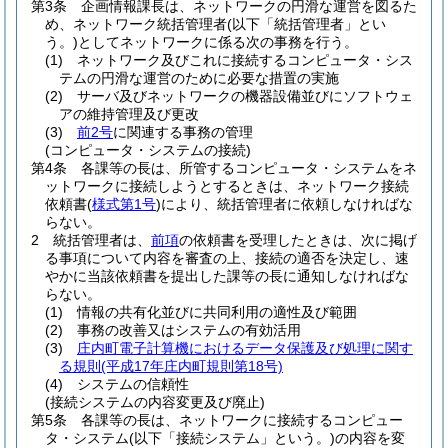
第3条
企画情報課長は、ネットワークの円滑な運営を図るた
め、ネットワーク統括管理者
(以下「統括管理者」とい
う。)
としてネットワークに係る次の事務を行う。
(1)
ネットワーク及びこれに接続するコンピュータ・シス
テムの円滑な運営のために必要な措置の実施
(2)
サーバ及びネットワークの機器設備並びにソフトウェ
アの維持管理及び更改
(3)
前2号
に関連する事務の管理
(コンピュータ・システムの接続)
第4条
各課等の長は、所管するコンピュータ・システムをネ
ットワークに接続しようとするときは、ネットワーク接続
依頼書
(
様式第1号
)
により、統括管理者に依頼しなければな
らない。
2
統括管理者は、
前項
の依頼書を受理したときは、次に掲げ
る事項について内容を審査の上、接続の適否を決定し、速
やかに当該依頼書を提出した課等の長に通知しなければな
らない。
(1)
情報の共有化並びに共同利用の適性及び範囲
(2)
事務の改善又はシステムの有効活用
(3)
庄内町電子計算機におけるデータ保護及び処理に関す
る規則
(平成17年庄内町規則第18号)
(4)
システムの信頼性
(接続システムの内容変更及び廃止)
第5条
各課等の長は、ネットワークに接続するコンピュー
タ・システム
(以下「接続システム」という。)
の内容を変