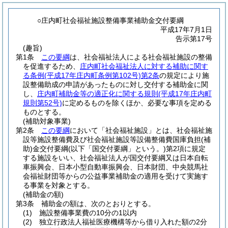
○庄内町社会福祉施設整備事業補助金交付要綱
平成17年7月1日
告示第17号
(趣旨)
第1条
この要綱
は、社会福祉法人による社会福祉施設の整備
を促進するため、
庄内町社会福祉法人に対する補助に関す
る条例
(平成17年庄内町条例第102号)
第2条
の規定により施
設整備助成の申請があったものに対し交付する補助金に関
し、
庄内町補助金等の適正化に関する規則
(平成17年庄内町
規則第52号)
に定めるものを除くほか、必要な事項を定める
ものとする。
(補助対象事業)
第2条
この要綱
において「社会福祉施設」とは、社会福祉施
設等施設整備費及び社会福祉施設等設備整備費国庫負担
(補
助)
金交付要綱
(以下「国交付要綱」という。)
第2項に規定
する施設をいい、社会福祉法人が国交付要綱又は日本自転
車振興会、日本小型自動車振興会、日本財団、中央競馬社
会福祉財団等からの公益事業補助金の適用を受けて実施す
る事業を対象とする。
(補助金の額)
第3条
補助金の額は、次のとおりとする。
(1)
施設整備事業費の10分の1以内
(2)
独立行政法人福祉医療機構等から借り入れた額の2分