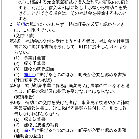
の1に相当する元金償還額及び借入金利息の額以内の額と
する。
ただし、借入金利息に対し山形県から補助金を受
けることができる場合は、その補助金を控除するものと
する。
2
前項
の規定にかかわらず、特に町長が必要と認めたとき
は、この限りでない。
(交付申請)
第4条
補助金の交付を受けようとする者は、補助金交付申請
書に次に掲げる書類を添付して、町長に提出しなければな
らない。
(1)
事業計画書
(2)
収支予算書
(3)
建物の関係図面
(4)
前3号
に掲げるもののほか、町長が必要と認める書類
(計画変更等の承認)
第5条
補助対象事業に係る計画変更又は事業の中止をする場
合は、町長の承諾又は指示を受けなければならない。
(実績報告)
第6条
補助金の交付を受けた者は、事業完了後速やかに補助
事業実績報告書に、次に掲げる書類を添付して、町長に報
告しなければならない。
(1)
収支決算書
(2)
建物完成後の写真
(3)
前2号
に掲げるもののほか、町長が必要と認める書類
(補助金の返還)