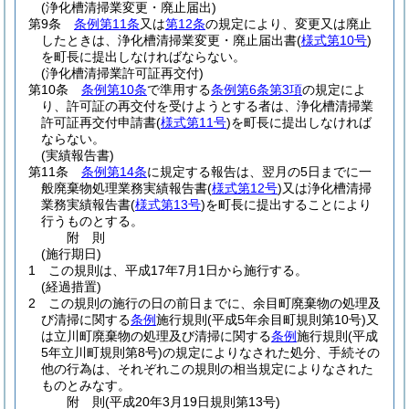
(浄化槽清掃業変更・廃止届出)
第9条
条例第11条
又は
第12条
の規定により、変更又は廃止
したときは、浄化槽清掃業変更・廃止届出書
(
様式第10号
)
を町長に提出しなければならない。
(浄化槽清掃業許可証再交付)
第10条
条例第10条
で準用する
条例第6条第3項
の規定によ
り、許可証の再交付を受けようとする者は、浄化槽清掃業
許可証再交付申請書
(
様式第11号
)
を町長に提出しなければ
ならない。
(実績報告書)
第11条
条例第14条
に規定する報告は、翌月の5日までに一
般廃棄物処理業務実績報告書
(
様式第12号
)
又は浄化槽清掃
業務実績報告書
(
様式第13号
)
を町長に提出することにより
行うものとする。
附
則
(施行期日)
1
この規則は、平成17年7月1日から施行する。
(経過措置)
2
この規則の施行の日の前日までに、余目町廃棄物の処理及
び清掃に関する
条例
施行規則
(平成5年余目町規則第10号)
又
は立川町廃棄物の処理及び清掃に関する
条例
施行規則
(平成
5年立川町規則第8号)
の規定によりなされた処分、手続その
他の行為は、それぞれこの規則の相当規定によりなされた
ものとみなす。
附
則
(平成20年3月19日
規則第13号)