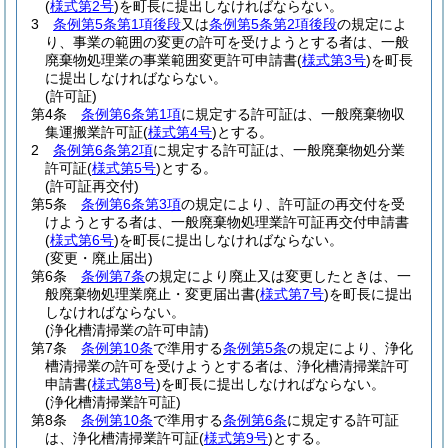
(
様式第2号
)
を町長に提出しなければならない。
3
条例第5条第1項後段
又は
条例第5条第2項後段
の規定によ
り、事業の範囲の変更の許可を受けようとする者は、一般
廃棄物処理業の事業範囲変更許可申請書
(
様式第3号
)
を町長
に提出しなければならない。
(許可証)
第4条
条例第6条第1項
に規定する許可証は、一般廃棄物収
集運搬業許可証
(
様式第4号
)
とする。
2
条例第6条第2項
に規定する許可証は、一般廃棄物処分業
許可証
(
様式第5号
)
とする。
(許可証再交付)
第5条
条例第6条第3項
の規定により、許可証の再交付を受
けようとする者は、一般廃棄物処理業許可証再交付申請書
(
様式第6号
)
を町長に提出しなければならない。
(変更・廃止届出)
第6条
条例第7条
の規定により廃止又は変更したときは、一
般廃棄物処理業廃止・変更届出書
(
様式第7号
)
を町長に提出
しなければならない。
(浄化槽清掃業の許可申請)
第7条
条例第10条
で準用する
条例第5条
の規定により、浄化
槽清掃業の許可を受けようとする者は、浄化槽清掃業許可
申請書
(
様式第8号
)
を町長に提出しなければならない。
(浄化槽清掃業許可証)
第8条
条例第10条
で準用する
条例第6条
に規定する許可証
は、浄化槽清掃業許可証
(
様式第9号
)
とする。