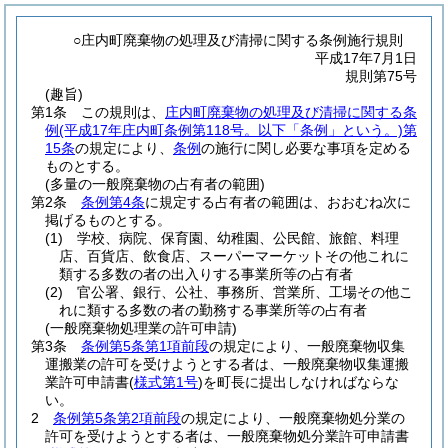
○庄内町廃棄物の処理及び清掃に関する条例施行規則
平成17年7月1日
規則第75号
(趣旨)
第1条
この規則は、
庄内町廃棄物の処理及び清掃に関する条
例
(平成17年庄内町条例第118号。以下「条例」という。)
第
15条
の規定により、
条例
の施行に関し必要な事項を定める
ものとする。
(多量の一般廃棄物の占有者の範囲)
第2条
条例第4条
に規定する占有者の範囲は、おおむね次に
掲げるものとする。
(1)
学校、病院、保育園、幼稚園、公民館、旅館、料理
店、百貨店、飲食店、スーパーマーケットその他これに
類する多数の者の出入りする事業所等の占有者
(2)
官公署、銀行、公社、事務所、営業所、工場その他こ
れに類する多数の者の勤務する事業所等の占有者
(一般廃棄物処理業の許可申請)
第3条
条例第5条第1項前段
の規定により、一般廃棄物収集
運搬業の許可を受けようとする者は、一般廃棄物収集運搬
業許可申請書
(
様式第1号
)
を町長に提出しなければならな
い。
2
条例第5条第2項前段
の規定により、一般廃棄物処分業の
許可を受けようとする者は、一般廃棄物処分業許可申請書