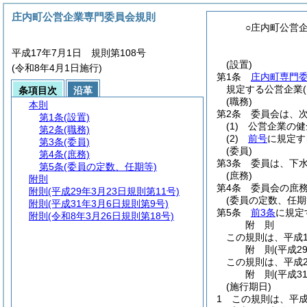
庄内町公営企業専門委員会規則
○庄内町公営
平成17年7月1日 規則第108号
(設置)
(令和8年4月1日施行)
第1条
庄内町専門
規定する公営企業
条項目次
沿革
(職務)
本則
第2条
委員会は、
第1条
(設置)
(1)
公営企業の健
第2条
(職務)
(2)
前号
に規定す
第3条
(委員)
(委員)
第4条
(庶務)
第3条
委員は、下
第5条
(委員の定数、任期等)
(庶務)
附則
第4条
委員会の庶
附則
(平成29年3月23日規則第11号)
(委員の定数、任期
附則
(平成31年3月6日規則第9号)
第5条
前3条
に規定
附則
(令和8年3月26日規則第18号)
附
則
この規則は、平成1
附
則
(平成2
この規則は、平成2
附
則
(平成3
(施行期日)
1
この規則は、平成