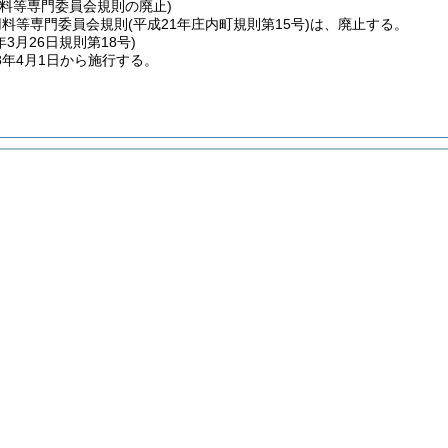
用料等専門委員会規則の廃止)
用料等専門委員会規則
(平成21年庄内町規則第15号)
は、廃止する。
年3月26日
規則第18号)
8年4月1日から施行する。