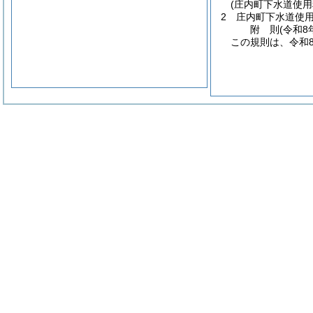
(庄内町下水道使
2
庄内町下水道使
附
則
(令和8
この規則は、令和