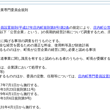
企業専門委員会規則
委員設置規則
(平成17年庄内町規則第8号)
第2条
の規定により、
庄内町公
(以下「公営企業」という。)
の長期的経営計画について調査するため、
次に掲げる事項の調査を行うものとする。
全な経営を図るための適正な料金、使用料等及び財政計画
るもののほか、町長が公営企業の経営に関し必要と認める事項
水道事業に関し識見を有すると認められる者のうちから、町長が委嘱す
務は、企業課において処理する。
等)
するもののほか、委員の定数、任期等については、
庄内町専門委員設置
7年7月1日から施行する。
9年3月23日
規則第11号)
9年4月1日から施行する。
1年3月6日
規則第9号)
31年4月1日から施行する。