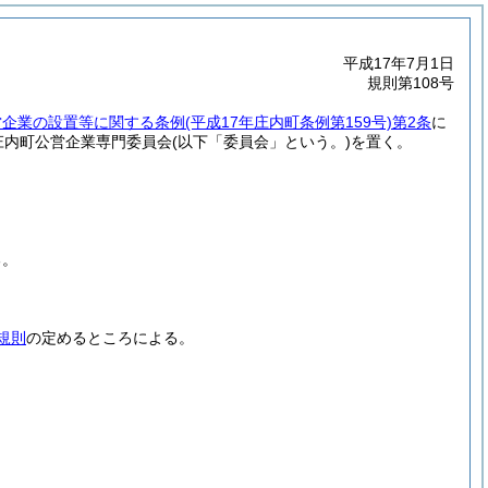
平成17年7月1日
規則第108号
営企業の設置等に関する条例
(平成17年庄内町条例第159号)
第2条
に
庄内町公営企業専門委員会
(以下「委員会」という。)
を置く。
る。
規則
の定めるところによる。