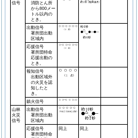
信号
消防とん所
から800メー
トル以内の
とき。
出動信号
署所団出動
区域内
応援信号
署所団特命
応援出動の
とき。
報知信号
出動区域外
の火災を認
知したと
き。
鎮火信号
山林
出動信号
火災
署所団出動
信号
区域内
応援信号
同上
同上
署所団特命