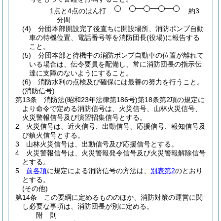
1点と4点のはん打
約3
分間
(4)
分団本部開設完了後直ちに開設場所、消防ポンプ自動
車の待機位置、電話番号等を消防団長
(役場)
に報告する
こと。
(5)
分団本部と待機中の消防ポンプ自動車の位置が離れて
いる場合は、伝令要員を配備し、常に消防団長の指示伝
達に支障のないようにすること。
(6)
消防水利の点検及び確保には最善の努力を行うこと。
(消防信号)
第13条
消防法
(昭和23年法律第186号)
第18条第2項の規定に
より命令で定める消防信号は、火災信号、山林火災信号、
火災警報信号及び演習招集信号とする。
2
火災信号は、近火信号、出動信号、応援信号、報知信号及
び鎮火信号とする。
3
山林火災信号は、出動信号及び応援信号とする。
4
火災警報信号は、火災警報発令信号及び火災警報解除信号
とする。
5
前各項
に規定による消防信号の方法は、
別表第2
のとおり
とする。
(その他)
第14条
この要綱に定めるもののほか、消防対策の運営に関
し必要な事項は、消防団長が別に定める。
附
則