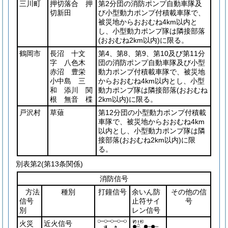
三川町
押切落合 押
第2分団の消防ポンプ自動車隊及
切新田
び小型動力ポンプ付積載車隊で、
被災地からおおむね4km以内と
し、小型動力ポンプ隊は隣接部落
(おおむね2km以内)
に限る。
鶴岡市
長沼 十文
第4、第8、第9、第10及び第11分
字 八色木
団の消防ポンプ自動車隊及び小型
赤沼 豊栄
動力ポンプ付積載車隊で、被災地
小中島 三
からおおむね4km以内とし、小型
和 添川 関
動力ポンプ隊は隣接部落
(おおむね
根 無音 楪
2km以内)
に限る。
戸沢村
草薙
第12分団の小型動力ポンプ付積載
車隊で、被災地からおおむね4km
以内とし、小型動力ポンプ隊は隣
接部落
(おおむね2km以内)
に限
る。
別表第2
(第13条関係)
消防信号
方法
種別
打鐘信号
余いん防
その他の信
信号
止符サイ
号
別
レン信号
火災
近火信号