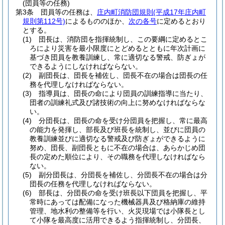
(団員等の任務)
第3条
団員等の任務は、
庄内町消防団規則
(平成17年庄内町
規則第112号)
によるもののほか、
次の各号
に定めるとおり
とする。
(1)
団長は、消防団を指揮統制し、この要綱に定めるとこ
ろにより災害を最小限度にとどめるとともに年次計画に
基づき団員を教養訓練し、常に適切なる警戒、防ぎょが
できるようにしなければならない。
(2)
副団長は、団長を補佐し、団長不在の場合は団長の任
務を代理しなければならない。
(3)
指導員は、団長の命により団員の訓練指導に当たり、
団者の訓練礼式及び諸技術の向上に努めなければならな
い。
(4)
分団長は、団長の命を受け分団員を把握し、常に最高
の能力を発揮し、部長及び班長を統制し、並びに団員の
教養訓練並びに適切なる警戒及び防ぎょができるように
努め、団長、副団長ともに不在の場合は、あらかじめ団
長の定めた順位により、その職務を代理しなければなら
ない。
(5)
副分団長は、分団長を補佐し、分団長不在の場合は分
団長の任務を代理しなければならない。
(6)
部長は、分団長の命を受け班長以下団員を把握し、平
常時にあっては配備になった機械器具及び格納庫の維持
管理、地水利の整備等を行い、火災現場では小隊長とし
て小隊を最高度に活用できるよう指揮統制し、分団長、