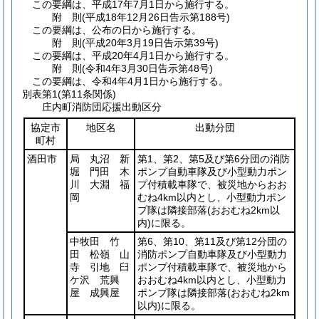
この要綱は、平成17年7月1日から施行する。
附
則
(平成18年12月26日
告示第188号)
この要綱は、公布の日から施行する。
附
則
(平成20年3月19日
告示第39号)
この要綱は、平成20年4月1日から施行する。
附
則
(令和4年3月30日
告示第48号)
この要綱は、令和4年4月1日から施行する。
別表第1
(第11条関係)
庄内町消防団応援出動区分
協定市
地区名
出動分団
町村
酒田市
局 丸沼 新
第1、第2、第5及び第6分団の消防
堀 門田 木
ポンプ自動車隊及び小型動力ポン
川 大淵 福
プ付積載車隊で、被災地からおお
岡
むね4km以内とし、小型動力ポン
プ隊は隣接部落
(おおむね2km以
内)
に限る。
中牧田 竹
第6、第10、第11及び第12分団の
田 松嶺 山
消防ポンプ自動車隊及び小型動力
寺 引地 臼
ポンプ付積載車隊で、被災地から
ケ沢 荒興
おおむね4km以内とし、小型動力
屋 成興屋
ポンプ隊は隣接部落
(おおむね2km
以内)
に限る。