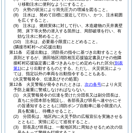
り移動注水に便利なようにすること。
(7)
火勢の状況により筒先圧力の増減を図ること。
(8)
注水は、努めて目標に接近して行い、かつ、注水範囲
を広くすること。
(9)
注水は、燃焼実体に対して行い、木造建物の天井裏壁
間、床下等火勢の潜入する箇所は、局部破壊を行い、有
効な注水に努めること。
(10)
注水は、必要最小限度にとどめること。
(隣接市町村への応援出動)
第11条
応援出動は、消防長の指令に基づき出動することを
原則とするが、酒田地区消防相互応援協定書及びその他隣
接町村応援協定書に基づきあらかじめ定められた区分
(
別表
第1
)
により出動するものとする。
ただし、火災状況によっ
ては、指定以外の車両を出動指令することもある。
(火災警報発令、伝達及びその処置)
第12条
火災警報が発令されたときは、
次の各号
により火災
予防上厳重に警戒しなければならない。
(1)
火災警報発令の伝達を受けた分団長又は副分団長は、
直ちに分団本部を開設し、各部長及び班長へ速やかにそ
の旨通知するとともに消防ポンプ自動車に最小限度の人
員を配備し、待機させること。
(2)
分団長は、地区内に火災予防の広報宣伝を実施させる
とともに、実情に応じて巡視すること。
(3)
部長及び班長は、一般地区民に周知させるため次の信
号をもって警鐘を打鳴すること。