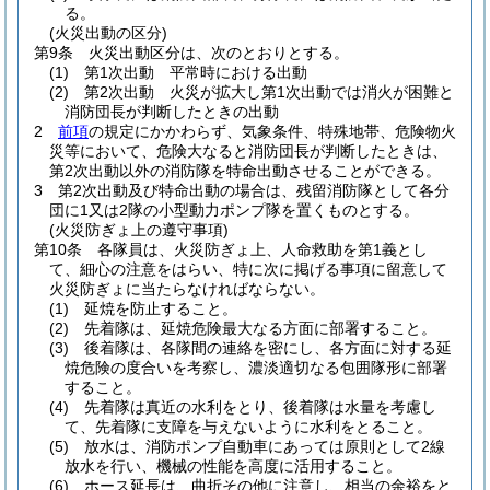
る。
(火災出動の区分)
第9条
火災出動区分は、次のとおりとする。
(1)
第1次出動 平常時における出動
(2)
第2次出動 火災が拡大し第1次出動では消火が困難と
消防団長が判断したときの出動
2
前項
の規定にかかわらず、気象条件、特殊地帯、危険物火
災等において、危険大なると消防団長が判断したときは、
第2次出動以外の消防隊を特命出動させることができる。
3
第2次出動及び特命出動の場合は、残留消防隊として各分
団に1又は2隊の小型動力ポンプ隊を置くものとする。
(火災防ぎょ上の遵守事項)
第10条
各隊員は、火災防ぎょ上、人命救助を第1義とし
て、細心の注意をはらい、特に次に掲げる事項に留意して
火災防ぎょに当たらなければならない。
(1)
延焼を防止すること。
(2)
先着隊は、延焼危険最大なる方面に部署すること。
(3)
後着隊は、各隊間の連絡を密にし、各方面に対する延
焼危険の度合いを考察し、濃淡適切なる包囲隊形に部署
すること。
(4)
先着隊は真近の水利をとり、後着隊は水量を考慮し
て、先着隊に支障を与えないように水利をとること。
(5)
放水は、消防ポンプ自動車にあっては原則として2線
放水を行い、機械の性能を高度に活用すること。
(6)
ホース延長は、曲折その他に注意し、相当の余裕をと