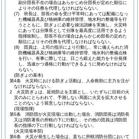
副分団長不在の場合はあらかじめ分団長が定めた順位に
よりその任務を代理しなければならない。
(7)
班長は、部長の命を受け平常時にあっては配備になっ
た機械器具及び格納庫の維持管理、地水利の整備等を行
うとともに、防ぎょに必要な操法訓練を実施し、火災時
にあっては分隊長として分隊を最高度に活用できるよう
指揮統制し、部長不在の場合はあらかじめ部長の定めた
順位によりその任務を代理しなければならない。
(8)
団員は、上司の指示により行動し、常に備えられた消
防機械器具及び格納庫等の維持管理、地水利の整備点検
を行い、有事に際しては、日ごろ鍛えた能力を十分発揮
し、迅速かつ適格に行動ができるように努めなければな
らない。
(防ぎょの基本)
第4条
火災時における防ぎょ活動は、人命救助に主力を注が
なければならない。
2
火災防ぎょは、延焼防止を主眼とし、いたずらに目前の火
災のみにとらわれて、予測しない局面に火災を拡大させる
ことのないよう留意しなければならない。
(現場指揮)
第5条
消防団が火災現場に出動した場合、消防団長は消防長
又は消防署長の所轄の下に行動し、その他の団員は消防団
長の指揮の下に行動しなければならない。
(火災現場本部)
第6条
火災が発生した場合は、直ちに所轄消防分団において