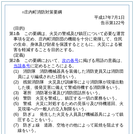
○庄内町消防対策要綱
平成17年7月1日
告示第122号
(目的)
第1条
この要綱は、火災の警戒及び鎮圧について必要な運営
事項を定め、庄内町消防団の機能を十分に発揮して、住民
の生命、身体及び財産を保護するとともに、火災による被
害を軽減することを目的とする。
(定義)
第2条
この要綱において、
次の各号
に掲げる用語の意義は、
当該各号
に定めるところによる。
(1)
消防隊 消防機械器具を装備した消防吏員又は消防団
員により編成された1団をいう。
(2)
残留消防隊 火災及び訓練等により消防隊が現場出動
した後、後発災害に備えて警戒待機する消防隊をいう。
(3)
署所 消防署分署及び消防団詰所をいう。
(4)
警防 火災を警戒し、鎮圧する一切の業務をいう。
(5)
警戒 火災に対処するための見張り及び待機巡回、火
災現場への一般人の立入制限をいう。
(6)
防ぎょ 発生した火災を人員及び機械器具によって鎮
圧することをいう。
(7)
防ぎょ線 道路、空地その他によって延焼を阻止する
線をいう。