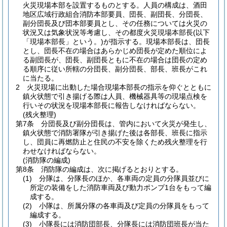
火災現場本部を設置するものとする。
人員の構成は、酒田
地区広域行政組合消防本部要員、団長、副団長、分団長、
副分団長及び団本部要員とし、その任務については火災の
状況又は気象状況等考慮し、その都度火災現場本部長
(以下
「現場本部長」という。)
が指示する。
現場本部長は、団長
とし、団長不在の場合はあらかじめ団長が定めた順位によ
る副団長が、団長、副団長ともに不在の場合は団長の定め
る順序に従い所轄の分団長、副分団長、部長、班長がこれ
に当たる。
2
火災現場に出動した場合現場本部長の指示を仰ぐとともに
鎮火状態で引き揚げる際は人員、機械器具等の現場点検を
行いその状況を現場本部長に報告しなければならない。
(残火整理)
第7条
分団長及び副分団長は、管内において火災が発生し、
鎮火状態で消防署隊が引き揚げた後は各部長、班長に指示
し、団員に再燃防止と住民の不安を除くため残火整理を行
わせなければならない。
(消防隊の編成)
第8条
消防隊の編成は、次に掲げるとおりとする。
(1)
分隊は、分隊長のほか、各車両の定員の分隊員並びに
所定の装備をした消防車両及び動力ポンプ1台をもって編
成する。
(2)
小隊は、所属分隊の各車両及び定員の分隊員をもって
編成する。
(3)
小隊長には消防団部長、分隊長には消防団班長が当た