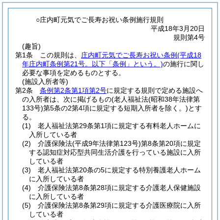
○庄内町元気でご長寿お祝い条例施行規則
平成18年3月20日
規則第4号
(趣旨)
第1条
この規則は、
庄内町元気でご長寿お祝い条例
(平成18
年庄内町条例第21号。以下「条例」という。)
の施行に関し
必要な事項を定めるものとする。
(施設入所者等)
第2条
条例第2条第1項第2号
に規定する規則で定める施設へ
の入所者は、次に掲げるもの
(老人福祉法
(昭和38年法律第
133号)
第5条の2第4項に規定する短期入所者を除く。)
とす
る。
(1)
老人福祉法第29条第1項に規定する有料老人ホームに
入所している者
(2)
介護保険法
(平成9年法律第123号)
第8条第20項に規定
する認知症対応型共同生活介護を行っている施設に入所
している者
(3)
老人福祉法第20条の5に規定する特別養護老人ホーム
に入所している者
(4)
介護保険法第8条第28項に規定する介護老人保健施設
に入所している者
(5)
介護保険法第8条第29項に規定する介護医療院に入所
している者