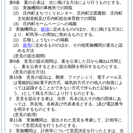
第8条
案の公表は、次に掲げる方法により行うものとする。
(1)
実施機関の事務所での閲覧
(2)
庄内町まちづくりセンター、庄内町立図書館、庄内町
文化創造館及び庄内町総合体育館での閲覧
(3)
庄内町ホームページへの掲載
2
実施機関は、
前項
に定めるもののほか、次に掲げる方法に
より、町民等への周知に努めるものとする。
(1)
広報しょうないへの掲載
(2)
前号
に定めるもののほか、その他実施機関が適当と認
める方法
(意見の提出期間)
第9条
意見の提出期間は、案を公表した日から概ね1月間と
し、案を公表するときに提出期限を明示するものとする。
(意見の提出方法)
第10条
意見の提出は、郵便、ファクシミリ、電子メール又
は電磁的記録
(電子的方式、磁気的方式その他人の知覚によ
っては認識することができない方式で作られた記録をい
う。)
として残る方法により行うものとする。
2
意見を提出する者は、住所、氏名
(法人その他の団体にあ
っては、所在地、名称及び代表者名とする。)
及び電話番号
を明示するものとする。
(意見の処理)
第11条
実施機関は、提出された意見を考慮して、計画等に
ついて意思決定を行うものとする。
2
実施機関は、計画等について意思決定を行ったときは、次