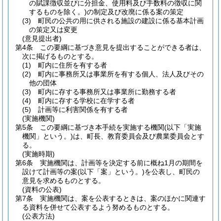
の賦課徴収並びに分担金、使用料及び手数料の徴収に関
するものを除く。)
の制定及び改廃に係る案の策定
(3)
町民の公共の用に供される施設の建設に係る基本計画
の策定又は変更
(意見提出者)
第4条
この要綱に基づき意見を提出することができる者は、
次に掲げるものとする。
(1)
町内に住所を有する者
(2)
町内に事務所又は事業所を有する個人、法人及びその
他の団体
(3)
町内に存する事務所又は事業所に勤務する者
(4)
町内に存する学校に在学する者
(5)
計画等に利害関係を有する者
(実施機関)
第5条
この要綱に基づき本手続を実施する機関
(以下「実施
機関」という。)
は、町長、教育委員会及び農業委員会とす
る。
(実施時期)
第6条
実施機関は、計画等を決定する前に概ね1月の期間を
設けて計画等の案
(以下「案」という。)
を公表し、町民の
意見を求めるものとする。
(資料の公表)
第7条
実施機関は、案を公表するときは、案のほかに関連す
る資料を併せて公表するよう努めるものとする。
(公表方法)