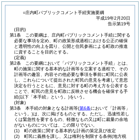
○庄内町パブリックコメント手続実施要綱
平成19年2月20日
告示第19号
(目的)
第1条
この要綱は、庄内町パブリックコメント手続に関する
必要な事項を定め、町の政策形成過程における公正の確保
と透明性の向上を図り、公開と住民参画による町政の推進
に資することを目的とする。
(定義)
第2条
この要綱において「パブリックコメント手続」とは、
町の施策に関する基本的な計画等を立案する過程で、その
計画等の趣旨、内容その他必要な事項を事前に町民に公表
し、これらについて提出された町民の意見を考慮して意思
決定を行うとともに、意見に対する町の考え方を公表する
ことで、町民の意見を町政に反映させる機会を確保する手
続
(以下「本手続」という。)
をいう。
(対象)
第3条
本手続の対象となる計画等
(
第6条
において「計画等」
という。)
は、次に掲げるものとする。
ただし、迅速性若し
くは緊急性を要するもの、軽微なもの又は町に裁量の余地
がないものについては、この限りでない。
(1)
町の政策に関する基本的な計画の策定及び改定
(2)
町民に義務を課し、又は権利を制限する条例
(地方税