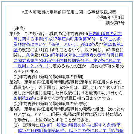
○庄内町職員の定年前再任用に関する事務取扱規程
令和5年4月1日
訓令第7号
(趣旨)
第1条
この規程は、職員の定年前再任用
(
庄内町職員の定年
等に関する条例
(平成17年庄内町条例第36号。以下この条
及び次条において「条例」という。)
第12条
及び
第13条第1
項
の規定により採用することをいう。以下同じ。)
の事務に
関し、
条例
及び
庄内町年齢60年以上退職者の定年前再任用
に関する規則
(令和5年庄内町規則第41号。第7条において
「規則」という。)
に定めるもののほか、必要な事項を定め
るものとする。
(定年前再任用短時間勤務職員の任期)
第2条
定年前再任用短時間勤務職員
(定年前再任用をされた
職員をいう。以下同じ。)
の任期は、原則として年齢60年に
達した日以後に退職した日以後における最初の4月1日から
条例第12条
に規定する定年退職日相当日までとする。
(定年前再任用短時間勤務職員の給与等)
第3条
定年前再任用短時間勤務職員の職務の級は、次のとお
りとする。
ただし、町長が職務の困難度に応じて特に認め
る場合は、上位の級とすることができる。
(1)
退職時に
庄内町一般職の職員の給与に関する条例
(平
成17年庄内町条例第50号。以下この条において「給与条