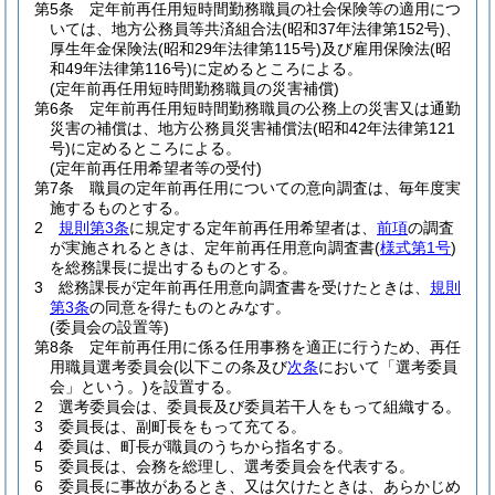
第5条
定年前再任用短時間勤務職員の社会保険等の適用につ
いては、地方公務員等共済組合法
(昭和37年法律第152号)
、
厚生年金保険法
(昭和29年法律第115号)
及び雇用保険法
(昭
和49年法律第116号)
に定めるところによる。
(定年前再任用短時間勤務職員の災害補償)
第6条
定年前再任用短時間勤務職員の公務上の災害又は通勤
災害の補償は、地方公務員災害補償法
(昭和42年法律第121
号)
に定めるところによる。
(定年前再任用希望者等の受付)
第7条
職員の定年前再任用についての意向調査は、毎年度実
施するものとする。
2
規則第3条
に規定する定年前再任用希望者は、
前項
の調査
が実施されるときは、定年前再任用意向調査書
(
様式第1号
)
を総務課長に提出するものとする。
3
総務課長が定年前再任用意向調査書を受けたときは、
規則
第3条
の同意を得たものとみなす。
(委員会の設置等)
第8条
定年前再任用に係る任用事務を適正に行うため、再任
用職員選考委員会
(以下この条及び
次条
において「選考委員
会」という。)
を設置する。
2
選考委員会は、委員長及び委員若干人をもって組織する。
3
委員長は、副町長をもって充てる。
4
委員は、町長が職員のうちから指名する。
5
委員長は、会務を総理し、選考委員会を代表する。
6
委員長に事故があるとき、又は欠けたときは、あらかじめ