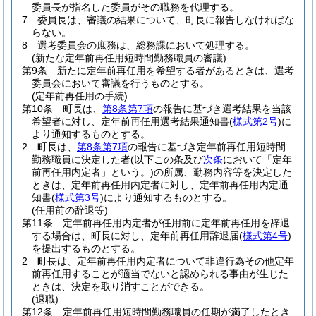
委員長が指名した委員がその職務を代理する。
7
委員長は、審議の結果について、町長に報告しなければな
らない。
8
選考委員会の庶務は、総務課において処理する。
(新たな定年前再任用短時間勤務職員の審議)
第9条
新たに定年前再任用を希望する者があるときは、選考
委員会において審議を行うものとする。
(定年前再任用の手続)
第10条
町長は、
第8条第7項
の報告に基づき選考結果を当該
希望者に対し、定年前再任用選考結果通知書
(
様式第2号
)
に
より通知するものとする。
2
町長は、
第8条第7項
の報告に基づき定年前再任用短時間
勤務職員に決定した者
(以下この条及び
次条
において「定年
前再任用内定者」という。)
の所属、勤務内容等を決定した
ときは、定年前再任用内定者に対し、定年前再任用内定通
知書
(
様式第3号
)
により通知するものとする。
(任用前の辞退等)
第11条
定年前再任用内定者が任用前に定年前再任用を辞退
する場合は、町長に対し、定年前再任用辞退届
(
様式第4号
)
を提出するものとする。
2
町長は、定年前再任用内定者について非違行為その他定年
前再任用することが適当でないと認められる事由が生じた
ときは、決定を取り消すことができる。
(退職)
第12条
定年前再任用短時間勤務職員の任期が満了したとき