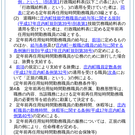
例」という。)
別表第1
行政職給料表
(以下この条において
「行政職給料表」という。)
の適用を受けていた者は、
同
表
に定める定年前再任用短時間勤務職員の3級とする。
(2)
退職時に
庄内町技能労務職員の給与等に関する規則
(平成17年庄内町規則第39号)
別表第1
技能労務職給料表の
適用を受けていた者は、行政職給料表に定める定年前再
任用短時間勤務職員の2級とする。
2
定年前再任用短時間勤務職員の給与は、
前項
に定めるもの
のほか、
給与条例
及び
庄内町一般職の職員の給与に関する
条例施行規則
(平成17年庄内町規則第38号)
の定めによる。
3
定年前再任用短時間勤務職員が公務のために旅行した場合
は、旅費を支給する。
4
前項
の規定により支給する旅費は、
庄内町職員定数条例
(平成17年庄内町条例第32号)
の適用を受ける職員
(
次条
にお
いて「正規の職員」という。)
の例による。
(定年前再任用短時間勤務職員の勤務条件等)
第4条
定年前再任用短時間勤務職員の所属、勤務形態等は、
職務の内容、当該職務における定年前再任用短時間勤務職
員の必要性等を総合的に勘案して決定する。
2
定年前再任用短時間勤務職員の勤務時間、休暇等は、
庄内
町職員の勤務時間、休暇等に関する条例
(平成17年庄内町条
例第40号)
の定めによる。
3
定年前再任用短時間勤務職員の服務については、正規の職
員の例により、任命権者が定める。
(定年前再任用短時間勤務職員の社会保険等)