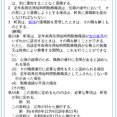
は、別に通知することなく退職する。
2
定年前再任用短時間勤務職員は、任期の途中において、そ
の意により退職しようとする場合は、町長に退職願を提出
しなければならない。
3
町長は、
前項
の退職願を受理したときは、その職を解くも
のとする。
(解職)
第13条
町長は、定年前再任用短時間勤務職員が
次の各号
の
いずれかに該当するときは、その職を解くことができる。
ただし、当該定年前再任用短時間勤務職員が公務上の負傷
又は疾病により療養する期間は、これを行うことができな
い。
(1)
心身の故障のため、職務の遂行に支障があると認めら
れる場合
(2)
その職務遂行に必要な適性を欠くと認められる場合
(3)
定年前再任用短時間勤務職員としてふさわしくない非
行があった場合
(4)
勤務成績が不良の場合
(その他)
第14条
この規程に定めるもののほか、必要な事項は、町長
が別に定める。
附
則
この規程は、公布の日から施行する。
附
則
(令和5年12月6日
訓令第11号)
この規程は、令和6年4月1日から施行する。