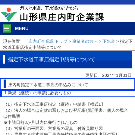
このページの本文へ移動
MENU
現在位置：
庄内町企業課 トップ
>
事業者の方へ
>
下水道
> 指定下
水道工事店指定申請等について
指定下水道工事店指定申請等について
更新日：2024年1月31日
庄内町指定下水道工事店の申込みについて
1.新規（継続）の申請に必要なもの
（1）指定下水道工事店指定（継続）申請書【様式1】
（2）法人の場合は定款の写しおよび登記事項証明書、個人の場合
は住民票
※申請日前3か月以内に発行されたもの
（3）営業所の平面図、営業所の写真、付近見取り図
（4）専属する排水設備工事責任技術者の責任技術者証の写し