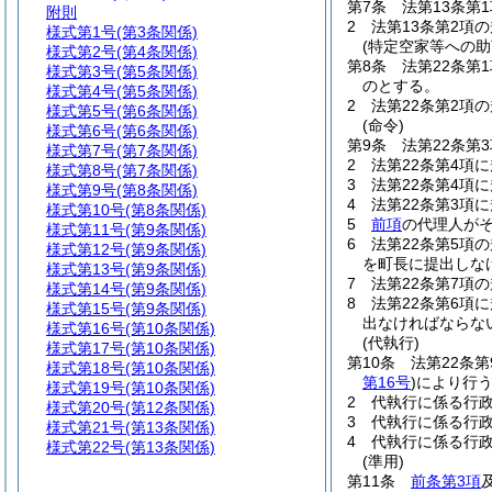
第7条
法第13条第
附則
2
法第13条第2項
様式第1号
(第3条関係)
(特定空家等への助
様式第2号
(第4条関係)
第8条
法第22条
様式第3号
(第5条関係)
のとする。
様式第4号
(第5条関係)
2
法第22条第2項
様式第5号
(第6条関係)
(命令)
様式第6号
(第6条関係)
第9条
法第22条第
様式第7号
(第7条関係)
2
法第22条第4項
様式第8号
(第7条関係)
3
法第22条第4項
様式第9号
(第8条関係)
4
法第22条第3項
様式第10号
(第8条関係)
5
前項
の代理人が
様式第11号
(第9条関係)
6
法第22条第5項
様式第12号
(第9条関係)
を町長に提出しな
様式第13号
(第9条関係)
7
法第22条第7項
様式第14号
(第9条関係)
8
法第22条第6項
様式第15号
(第9条関係)
出なければならな
様式第16号
(第10条関係)
(代執行)
様式第17号
(第10条関係)
第10条
法第22条
様式第18号
(第10条関係)
第16号
)
により行
様式第19号
(第10条関係)
2
代執行に係る行政
様式第20号
(第12条関係)
3
代執行に係る行
様式第21号
(第13条関係)
4
代執行に係る行
様式第22号
(第13条関係)
(準用)
第11条
前条第3項