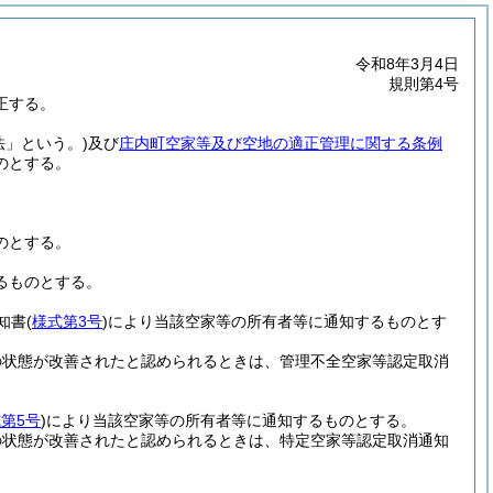
令和8年3月4日
規則第4号
正する。
法」という。)
及び
庄内町空家等及び空地の適正管理に関する条例
のとする。
のとする。
るものとする。
知書
(
様式第3号
)
により当該空家等の所有者等に通知するものとす
の状態が改善されたと認められるときは、管理不全空家等認定取消
第5号
)
により当該空家等の所有者等に通知するものとする。
の状態が改善されたと認められるときは、特定空家等認定取消通知