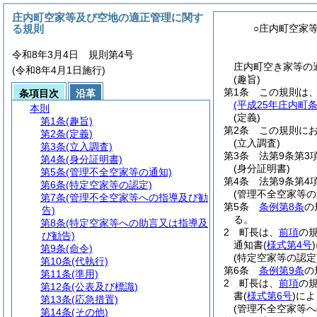
庄内町空家等及び空地の適正管理に関す
る規則
○庄内町空家
令和8年3月4日 規則第4号
庄内町空き家等の適
(令和8年4月1日施行)
(趣旨)
第1条
この規則は
条項目次
沿革
(平成25年庄内町
本則
(定義)
第1条
(趣旨)
第2条
この規則に
第2条
(定義)
(立入調査)
第3条
(立入調査)
第3条
法第9条第3
第4条
(身分証明書)
(身分証明書)
第5条
(管理不全空家等の通知)
第4条
法第9条第4
第6条
(特定空家等の認定)
(管理不全空家等の
第7条
(管理不全空家等への指導及び勧
第5条
条例第8条
の
告)
る。
第8条
(特定空家等への助言又は指導及
2
町長は、
前項
の
び勧告)
通知書
(
様式第4号
)
第9条
(命令)
(特定空家等の認定
第10条
(代執行)
第6条
条例第9条
の
第11条
(準用)
2
町長は、
前項
の
第12条
(公表及び標識)
書
(
様式第6号
)
によ
第13条
(応急措置)
(管理不全空家等へ
第14条
(その他)