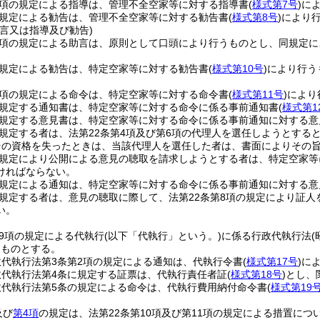
1項の規定による指導は、管理不全空家等に対する指導書
(
様式第7号
)
に
の規定による勧告は、管理不全空家等に対する勧告書
(
様式第8号
)
により
言又は指導及び勧告)
第1項の規定による助言は、原則として口頭により行うものとし、同規定
の規定による勧告は、特定空家等に対する勧告書
(
様式第10号
)
により行う
3項の規定による命令は、特定空家等に対する命令書
(
様式第11号
)
により
に規定する通知書は、特定空家等に対する命令に係る事前通知書
(
様式第1
に規定する意見書は、特定空家等に対する命令に係る事前通知に対する意
に規定する者は、法第22条第4項及び第6項の代理人を選任しようとす
その資格を失ったときは、当該代理人を選任した者は、書面によりその
の規定により公開による意見の聴取を請求しようとする者は、特定空家
ければならない。
の規定による通知は、特定空家等に対する命令に係る事前通知に対する
に規定する者は、意見の聴取に際して、法第22条第8項の規定により証
い。
第9項の規定による代執行
(以下「代執行」という。)
に係る行政代執行法
(
うものとする。
代執行法第3条第2項の規定による通知は、代執行令書
(
様式第17号
)
に
政代執行法第4条に規定する証票は、代執行責任者証
(
様式第18号
)
とし、
政代執行法第5条の規定による命令は、代執行費用納付命令書
(
様式第19
及び
第4項
の規定は、法第22条第10項及び第11項の規定による措置につ