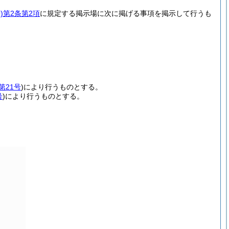
)
第2条第2項
に規定する掲示場に次に掲げる事項を掲示して行うも
第21号
)
により行うものとする。
号
)
により行うものとする。