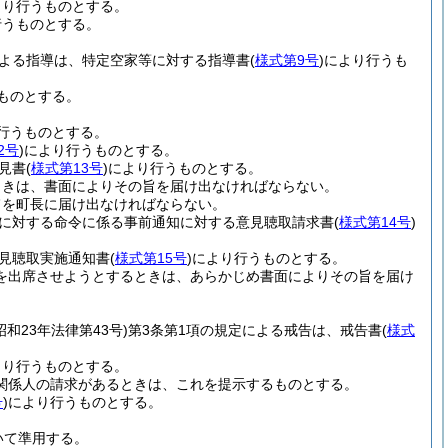
より行うものとする。
行うものとする。
による指導は、特定空家等に対する指導書
(
様式第9号
)
により行うも
ものとする。
行うものとする。
2号
)
により行うものとする。
見書
(
様式第13号
)
により行うものとする。
るときは、書面によりその旨を届け出なければならない。
旨を町長に届け出なければならない。
等に対する命令に係る事前通知に対する意見聴取請求書
(
様式第14号
)
意見聴取実施通知書
(
様式第15号
)
により行うものとする。
人を出席させようとするときは、あらかじめ書面によりその旨を届け
昭和23年法律第43号)
第3条第1項の規定による戒告は、戒告書
(
様式
より行うものとする。
関係人の請求があるときは、これを提示するものとする。
号
)
により行うものとする。
いて準用する。