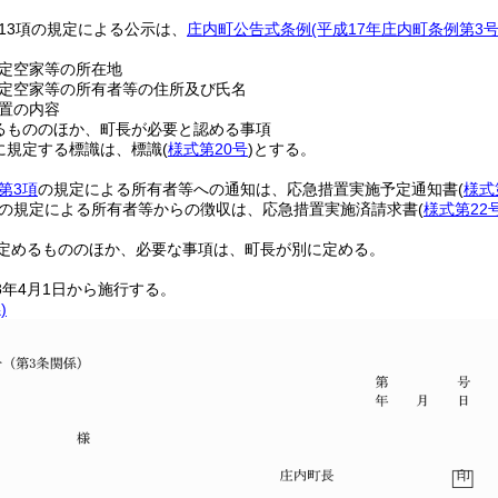
第13項の規定による公示は、
庄内町公告式条例
(平成17年庄内町条例第3号
定空家等の所在地
定空家等の所有者等の住所及び氏名
置の内容
るもののほか、町長が必要と認める事項
項に規定する標識は、標識
(
様式第20号
)
とする。
第3項
の規定による所有者等への通知は、応急措置実施予定通知書
(
様式
の規定による所有者等からの徴収は、応急措置実施済請求書
(
様式第22
定めるもののほか、必要な事項は、町長が別に定める。
8年4月1日から施行する。
)