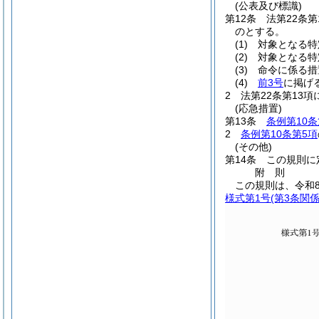
(公表及び標識)
第12条
法第22条
のとする。
(1)
対象となる特
(2)
対象となる特
(3)
命令に係る措
(4)
前3号
に掲げ
2
法第22条第13
(応急措置)
第13条
条例第10条
2
条例第10条第5項
(その他)
第14条
この規則に
附
則
この規則は、令和
様式第1号
(第3条関係