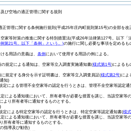
等及び空地の適正管理に関する規則
正管理に関する条例施行規則(平成25年庄内町規則第15号)の全部を改
、空家等対策の推進に関する特別措置法
(平成26年法律第127号。以下「
条例第21号。以下「条例」という。)
の施行に関し必要な事項を定めるも
おける用語の意義は、
条例
において使用する用語の例による。
項の規定による通知は、空家等立入調査実施通知書
(
様式第1号
)
によるも
項に規定する身分を示す証明書は、空家等立入調査員証
(
様式第2号
)
によ
通知)
規定による管理不全空家等の認定を行うときは、管理不全空家等認定通
規定による通知後において、所有者等が必要な措置を講じ、当該空家等
により所有者等に通知するものとする。
)
規定による特定空家等の認定を行うときは、特定空家等認定通知書
(
様式
規定による通知後において、所有者等が必要な措置を講じ、当該空家等
り所有者等に通知するものとする。
の指導及び勧告)