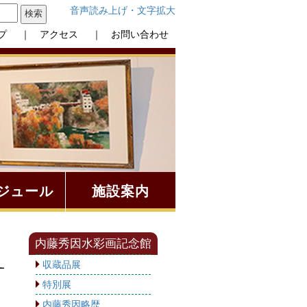
音声読み上げ・文字拡大
プ
｜ アクセス
｜ お問い合わせ
ジュール
施設案内
内藤秀因水彩画記念館
収蔵品展
特別展
内藤秀因略歴