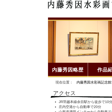
内藤秀因略歴
作品
現在位置：
内藤秀因水彩画記念館
アクセス
JR羽越本線余目駅から徒歩で10
庄内空港から自動車で20分
山形道酒田インターから自動車で