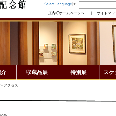
Select Language
▼
庄内町ホームページへ
｜ サイトマッ
紹介
収蔵品展
特別展
スケ
> アクセス
分
10分