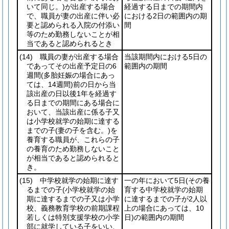
いて同じ。)
が出産する場合
経過する日までの期間内
で、職員が妻の出産に伴い必
における2日の範囲内の期
要と認められる入院の付添い
間
等のため勤務しないことが相
当であると認められるとき
(14)
職員の妻が出産する場合
当該期間内における5日の
であってその出産予定日の6
範囲内の期間
週間
(多胎妊娠の場合にあっ
ては、14週間)
前の日から当
該出産の日以後1年を経過す
る日までの期間にある場合に
おいて、当該出産に係る子又
は小学校就学の始期に達する
までの子
(妻の子を含む。)
を
養育する職員が、これらの子
の養育のため勤務しないこと
が相当であると認められると
き。
(15)
中学校就学の始期に達す
一の年において5日
(その養
るまでの子
(小学校就学の始
育する中学校就学の始期
期に達するまでの子又は小学
に達するまでの子が2人以
校、義務教育学校の前期課程
上の場合にあっては、10
若しくは特別支援学校の小学
日)
の範囲内の期間
部に就学している子をいい、