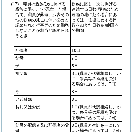
(17)
職員の親族
(次に掲げる
親族に応じ、次に掲げる
親族に限る。)
が死亡した場
連続する日数
(葬儀のため
合で、職員が葬儀、服喪その
遠隔の地に赴く場合にあ
他の親族の死亡に伴い必要と
っては、往復に要する日
認められる行事等のため勤務
数を加えた日数)
の範囲内
しないことが相当と認められ
の期間
るとき
配偶者
10日
父母
7日
子
5日
祖父母
3日
(職員が代襲相続し、か
つ、祭具等の承継を受け
る場合にあっては、7日)
孫
3日
兄弟姉妹
3日
おじ又はおば
1日
(職員が代襲相続し、か
つ、祭具等の承継を受け
る場合にあっては、7日)
父母の配偶者又は配偶者の父
3日
(職員と生計を一にして
母
いた場合にあっては、7日)