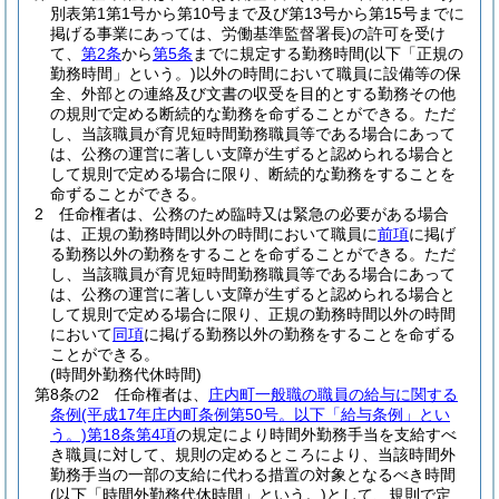
別表第1第1号から第10号まで及び第13号から第15号までに
掲げる事業にあっては、労働基準監督署長)
の許可を受け
て、
第2条
から
第5条
までに規定する勤務時間
(以下「正規の
勤務時間」という。)
以外の時間において職員に設備等の保
全、外部との連絡及び文書の収受を目的とする勤務その他
の規則で定める断続的な勤務を命ずることができる。
ただ
し、当該職員が育児短時間勤務職員等である場合にあって
は、公務の運営に著しい支障が生ずると認められる場合と
して規則で定める場合に限り、断続的な勤務をすることを
命ずることができる。
2
任命権者は、公務のため臨時又は緊急の必要がある場合
は、正規の勤務時間以外の時間において職員に
前項
に掲げ
る勤務以外の勤務をすることを命ずることができる。
ただ
し、当該職員が育児短時間勤務職員等である場合にあって
は、公務の運営に著しい支障が生ずると認められる場合と
して規則で定める場合に限り、正規の勤務時間以外の時間
において
同項
に掲げる勤務以外の勤務をすることを命ずる
ことができる。
(時間外勤務代休時間)
第8条の2
任命権者は、
庄内町一般職の職員の給与に関する
条例
(平成17年庄内町条例第50号。以下「給与条例」とい
う。)
第18条第4項
の規定により時間外勤務手当を支給すべ
き職員に対して、規則の定めるところにより、当該時間外
勤務手当の一部の支給に代わる措置の対象となるべき時間
(以下「時間外勤務代休時間」という。)
として、規則で定