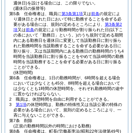
週休日)
を設ける場合には、この限りでない。
(週休日の振替等)
第5条
任命権者は、職員に
第3条第1項
又は
前条
の規定によ
り週休日とされた日において特に勤務することを命ずる必
要がある場合には、規則の定めるところにより、
第3条第2
項
又は
前条
の規定により勤務時間が割り振られた日
(以下こ
の条において「勤務日」という。)
のうち規則で定める期間
内にある勤務日を週休日に変更して当該勤務日に割り振ら
れた勤務時間を当該勤務することを命ずる必要がある日に
割り振り、又は当該期間内にある勤務日の勤務時間のうち4
時間を当該勤務日に割り振ることをやめて当該4時間の勤務
時間を当該勤務することを命ずる必要がある日に割り振る
ことができる。
(休憩時間)
第6条
任命権者は、1日の勤務時間が、6時間を超える場合
においては少なくとも45分、8時間を超える場合において
は少なくとも1時間の休憩時間を、それぞれ勤務時間の途中
に置かなければならない。
2
職員は、休憩時間を自由に利用することができる。
3
第1項
の休憩時間は、勤務の特殊性又は当該公署の特殊の
必要がある場合において、規則の定めるところにより、一
斉に与えないことができる。
第7条
削除
(正規の勤務時間以外の時間における勤務)
第8条
任命権者は、町長
(労働基準法
(昭和22年法律第49号)