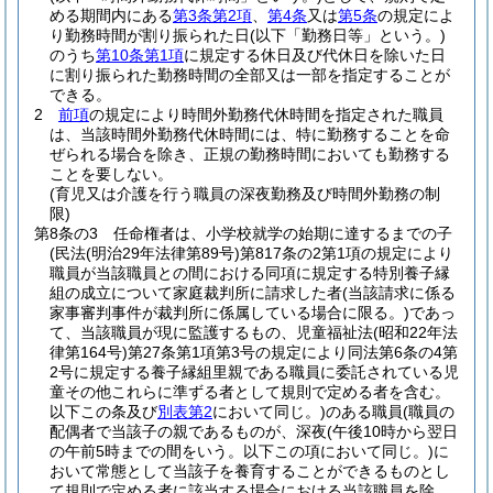
める期間内にある
第3条第2項
、
第4条
又は
第5条
の規定によ
り勤務時間が割り振られた日
(以下「勤務日等」という。)
のうち
第10条第1項
に規定する休日及び代休日を除いた日
に割り振られた勤務時間の全部又は一部を指定することが
できる。
2
前項
の規定により時間外勤務代休時間を指定された職員
は、当該時間外勤務代休時間には、特に勤務することを命
ぜられる場合を除き、正規の勤務時間においても勤務する
ことを要しない。
(育児又は介護を行う職員の深夜勤務及び時間外勤務の制
限)
第8条の3
任命権者は、小学校就学の始期に達するまでの子
(民法
(明治29年法律第89号)
第817条の2第1項の規定により
職員が当該職員との間における同項に規定する特別養子縁
組の成立について家庭裁判所に請求した者
(当該請求に係る
家事審判事件が裁判所に係属している場合に限る。)
であっ
て、当該職員が現に監護するもの、児童福祉法
(昭和22年法
律第164号)
第27条第1項第3号の規定により同法第6条の4第
2号に規定する養子縁組里親である職員に委託されている児
童その他これらに準ずる者として規則で定める者を含む。
以下この条及び
別表第2
において同じ。)
のある職員
(職員の
配偶者で当該子の親であるものが、深夜
(午後10時から翌日
の午前5時までの間をいう。以下この項において同じ。)
に
おいて常態として当該子を養育することができるものとし
て規則で定める者に該当する場合における当該職員を除