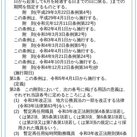
日から起算して6月を経過する日までの日に限る。)
までの
期間を指定するものとする。
附
則
(平成29年3月22日
条例第4号)
この条例は、平成29年4月1日から施行する。
附
則
(令和元年12月11日
条例第22号)
この条例は、令和2年4月1日から施行する。
附
則
(令和3年3月3日
条例第2号)
この条例は、令和3年4月1日から施行する。
附
則
(令和4年3月2日
条例第5号)
この条例は、令和4年4月1日から施行する。
附
則
(令和4年9月21日
条例第24号)
この条例は、令和4年10月1日から施行する。
附
則
(令和4年12月12日
条例第34号)
抄
(施行期日)
第1条
この条例は、令和5年4月1日から施行する。
(定義)
第2条
この附則において、次の各号に掲げる用語の意義は、
それぞれ当該各号に定めるところによる。
(1)
令和3年改正法 地方公務員法の一部を改正する法律
(令和3年法律第63号)
をいう。
(2)
暫定再任用職員 令和3年改正法附則第4条第1項若し
くは第2項、第5条第1項若しくは第3項、第6条第1項若し
くは第2項又は第7条第1項若しくは第3項の規定により採
用された職員をいう。
(3)
暫定再任用短時間勤務職員 令和3年改正法附則第6条