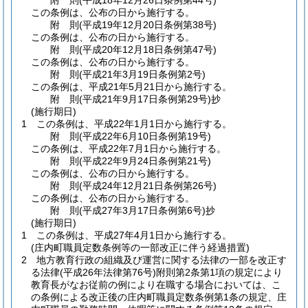
附
則
(平成18年12月26日
条例第44号)
この条例は、公布の日から施行する。
附
則
(平成19年12月20日
条例第38号)
この条例は、公布の日から施行する。
附
則
(平成20年12月18日
条例第47号)
この条例は、公布の日から施行する。
附
則
(平成21年3月19日
条例第2号)
この条例は、平成21年5月21日から施行する。
附
則
(平成21年9月17日
条例第29号)
抄
(施行期日)
1
この条例は、平成22年1月1日から施行する。
附
則
(平成22年6月10日
条例第19号)
この条例は、平成22年7月1日から施行する。
附
則
(平成22年9月24日
条例第21号)
この条例は、公布の日から施行する。
附
則
(平成24年12月21日
条例第26号)
この条例は、公布の日から施行する。
附
則
(平成27年3月17日
条例第6号)
抄
(施行期日)
1
この条例は、平成27年4月1日から施行する。
(庄内町職員定数条例等の一部改正に伴う経過措置)
2
地方教育行政の組織及び運営に関する法律の一部を改正す
る法律
(平成26年法律第76号)
附則第2条第1項の規定により
教育長がなお従前の例により在職する場合においては、こ
の条例による改正後の庄内町職員定数条例第1条の規定、庄