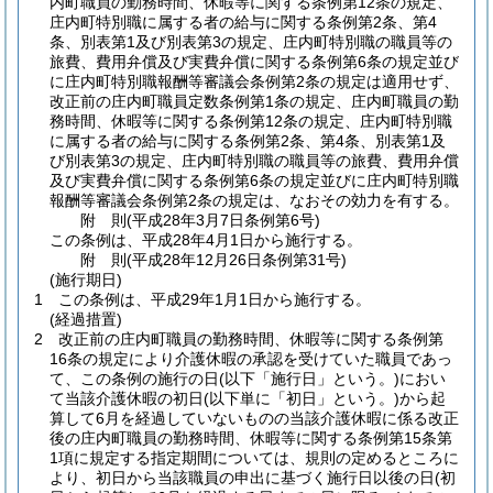
内町職員の勤務時間、休暇等に関する条例第12条の規定、
庄内町特別職に属する者の給与に関する条例第2条、第4
条、別表第1及び別表第3の規定、庄内町特別職の職員等の
旅費、費用弁償及び実費弁償に関する条例第6条の規定並び
に庄内町特別職報酬等審議会条例第2条の規定は適用せず、
改正前の庄内町職員定数条例第1条の規定、庄内町職員の勤
務時間、休暇等に関する条例第12条の規定、庄内町特別職
に属する者の給与に関する条例第2条、第4条、別表第1及
び別表第3の規定、庄内町特別職の職員等の旅費、費用弁償
及び実費弁償に関する条例第6条の規定並びに庄内町特別職
報酬等審議会条例第2条の規定は、なおその効力を有する。
附
則
(平成28年3月7日
条例第6号)
この条例は、平成28年4月1日から施行する。
附
則
(平成28年12月26日
条例第31号)
(施行期日)
1
この条例は、平成29年1月1日から施行する。
(経過措置)
2
改正前の庄内町職員の勤務時間、休暇等に関する条例第
16条の規定により介護休暇の承認を受けていた職員であっ
て、この条例の施行の日
(以下「施行日」という。)
におい
て当該介護休暇の初日
(以下単に「初日」という。)
から起
算して6月を経過していないものの当該介護休暇に係る改正
後の庄内町職員の勤務時間、休暇等に関する条例第15条第
1項に規定する指定期間については、規則の定めるところに
より、初日から当該職員の申出に基づく施行日以後の日
(初