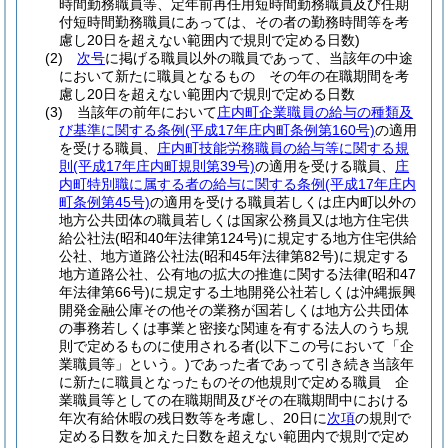
時間勤務職員等、定年前再任用短時間勤務職員及び任期
付短時間勤務職員にあっては、その者の勤務時間等を考
慮し20日を超えない範囲内で規則で定める日数)
(2)
次号
に掲げる職員以外の職員であって、当該年の中途
において新たに職員となるもの その年の在職期間を考
慮し20日を超えない範囲内で規則で定める日数
(3)
当該年の前年において
庄内町企業職員の給与の種類及
び基準に関する条例
(平成17年庄内町条例第160号)
の適用
を受ける職員、
庄内町技能労務職員の給与等に関する規
則
(平成17年庄内町規則第39号)
の適用を受ける職員、
庄
内町特別職に属する者の給与に関する条例
(平成17年庄内
町条例第45号)
の適用を受ける職員若しくは庄内町以外の
地方公共団体の職員若しくは国家公務員又は地方住宅供
給公社法
(昭和40年法律第124号)
に規定する地方住宅供給
公社、地方道路公社法
(昭和45年法律第82号)
に規定する
地方道路公社、公有地の拡大の推進に関する法律
(昭和47
年法律第66号)
に規定する土地開発公社若しくは沖縄振興
開発金融公庫その他その業務が国若しくは地方公共団体
の事務若しくは事業と密接な関連を有する法人のうち規
則で定めるものに使用される者
(以下この号において「企
業職員等」という。)
であった者であって引き続き当該年
に新たに職員となったものその他規則で定める職員 企
業職員等としての在職期間及びその在職期間中における
年次有給休暇の残日数等を考慮し、20日に
次項
の規則で
定める日数を加えた日数を超えない範囲内で規則で定め