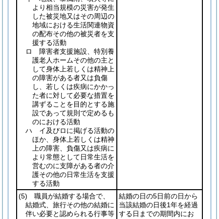
より相当規模の災害が発生
した被災地又はその周辺の
地域における生活関連物資
の配布その他の被災者を支
援する活動
ロ 障害者支援施設、特別養
護老人ホームその他の主と
して身体上若しくは精神上
の障害がある者又は負傷
し、若しくは疾病にかかっ
た者に対して必要な措置を
講ずることを目的とする施
設であって規則で定めるも
のにおける活動
ハ イ及びロに掲げる活動の
ほか、身体上若しくは精神
上の障害、負傷又は疾病に
より常態として日常生活を
営むのに支障がある者の介
護その他の日常生活を支援
する活動
(5)
職員が結婚する場合で、
結婚の日の5日前の日から
結婚式、旅行その他の結婚に
当該結婚の日後1年を経過
伴い必要と認められる行事等
する日までの期間内にお