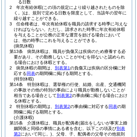
る日数
2
年次有給休暇
(この項の規定により繰り越されたものを除
く。)
は、規則で定める日数を限度として、当該年の翌年に
繰り越すことができる。
3
任命権者は、年次有給休暇を職員の請求する時季に与えな
ければならない。
ただし、請求された時季に年次有給休暇
を与えることが公務の正常な運営を妨げる場合において
は、他の時季にこれを与えることができる。
(病気休暇)
第13条
病気休暇は、職員が負傷又は疾病のため療養する必
要があり、その勤務しないことがやむを得ないと認められ
る場合における休暇とする。
2
病気休暇の期間は、
別表第1
の負傷又は疾病の区分欄に対
応する
同表
の期間欄に掲げる期間とする。
(特別休暇)
第14条
特別休暇は、選挙権の行使、結婚、出産、交通機関
の事故その他の特別の事由により職員が勤務しないことが
相当である場合として
別表第2
の事由欄に掲げる場合におけ
る休暇とする。
2
特別休暇の期間は、
別表第2
の事由欄に対応する
同表
の期
間欄に掲げる期間とする。
(介護休暇)
第15条
介護休暇は、職員が配偶者
(届出をしないが事実上婚
姻関係と同様の事情にある者を含む。以下この項及び
別表
第2
において同じ。)
、父母、子、配偶者の父母その他規則