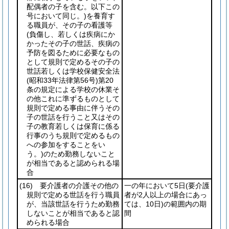
配偶者の子を含む。以下この
号において同じ。)
を養育す
る職員が、その子の看護等
(負傷し、若しくは疾病にか
かったその子の世話、疾病の
予防を図るために必要なもの
として規則で定めるその子の
世話若しくは学校保健安全法
(昭和33年法律第56号)
第20
条の規定による学校の休業そ
の他これに準ずるものとして
規則で定める事由に伴うその
子の世話を行うこと又はその
子の教育若しくは保育に係る
行事のうち規則で定めるもの
への参加をすることをい
う。)
のため勤務しないこと
が相当であると認められる場
合
(16)
要介護者の介護その他の
一の年において5日
(要介護
規則で定める世話を行う職員
者が2人以上の場合にあっ
が、当該世話を行うため勤務
ては、10日)
の範囲内の期
しないことが相当であると認
間
められる場合