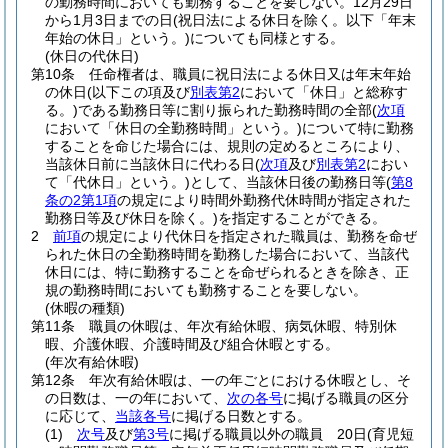
の勤務時間においても勤務することを要しない。
12月29日
から1月3日までの日
(祝日法による休日を除く。以下「年末
年始の休日」という。)
についても同様とする。
(休日の代休日)
第10条
任命権者は、職員に祝日法による休日又は年末年始
の休日
(以下この項及び
別表第2
において「休日」と総称す
る。)
である勤務日等に割り振られた勤務時間の全部
(
次項
において「休日の全勤務時間」という。)
について特に勤務
することを命じた場合には、規則の定めるところにより、
当該休日前に当該休日に代わる日
(
次項
及び
別表第2
におい
て「代休日」という。)
として、当該休日後の勤務日等
(
第8
条の2第1項
の規定により時間外勤務代休時間が指定された
勤務日等及び休日を除く。)
を指定することができる。
2
前項
の規定により代休日を指定された職員は、勤務を命ぜ
られた休日の全勤務時間を勤務した場合において、当該代
休日には、特に勤務することを命ぜられるときを除き、正
規の勤務時間においても勤務することを要しない。
(休暇の種類)
第11条
職員の休暇は、年次有給休暇、病気休暇、特別休
暇、介護休暇、介護時間及び組合休暇とする。
(年次有給休暇)
第12条
年次有給休暇は、一の年ごとにおける休暇とし、そ
の日数は、一の年において、
次の各号
に掲げる職員の区分
に応じて、
当該各号
に掲げる日数とする。
(1)
次号
及び
第3号
に掲げる職員以外の職員 20日
(育児短