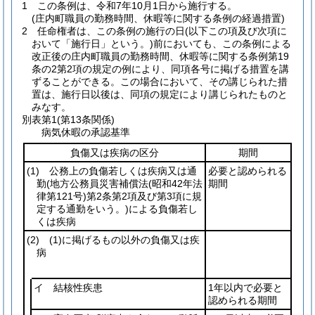
1
この条例は、令和7年10月1日から施行する。
(庄内町職員の勤務時間、休暇等に関する条例の経過措置)
2
任命権者は、この条例の施行の日
(以下この項及び次項に
おいて「施行日」という。)
前においても、この条例による
改正後の庄内町職員の勤務時間、休暇等に関する条例第19
条の2第2項の規定の例により、同項各号に掲げる措置を講
ずることができる。
この場合において、その講じられた措
置は、施行日以後は、同項の規定により講じられたものと
みなす。
別表第1
(第13条関係)
病気休暇の承認基準
負傷又は疾病の区分
期間
(1)
公務上の負傷若しくは疾病又は通
必要と認められる
勤
(地方公務員災害補償法
(昭和42年法
期間
律第121号)
第2条第2項及び第3項に規
定する通勤をいう。)
による負傷若し
くは疾病
(2)
(1)
に掲げるもの以外の負傷又は疾
病
イ 結核性疾患
1年以内で必要と
認められる期間