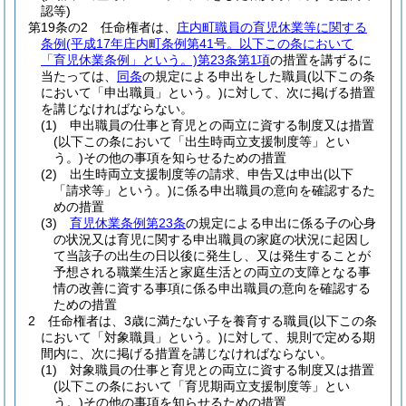
認等)
第19条の2
任命権者は、
庄内町職員の育児休業等に関する
条例
(平成17年庄内町条例第41号。以下この条において
「育児休業条例」という。)
第23条第1項
の措置を講ずるに
当たっては、
同条
の規定による申出をした職員
(以下この条
において「申出職員」という。)
に対して、次に掲げる措置
を講じなければならない。
(1)
申出職員の仕事と育児との両立に資する制度又は措置
(以下この条において「出生時両立支援制度等」とい
う。)
その他の事項を知らせるための措置
(2)
出生時両立支援制度等の請求、申告又は申出
(以下
「請求等」という。)
に係る申出職員の意向を確認するた
めの措置
(3)
育児休業条例第23条
の規定による申出に係る子の心身
の状況又は育児に関する申出職員の家庭の状況に起因し
て当該子の出生の日以後に発生し、又は発生することが
予想される職業生活と家庭生活との両立の支障となる事
情の改善に資する事項に係る申出職員の意向を確認する
ための措置
2
任命権者は、3歳に満たない子を養育する職員
(以下この条
において「対象職員」という。)
に対して、規則で定める期
間内に、次に掲げる措置を講じなければならない。
(1)
対象職員の仕事と育児との両立に資する制度又は措置
(以下この条において「育児期両立支援制度等」とい
う。)
その他の事項を知らせるための措置