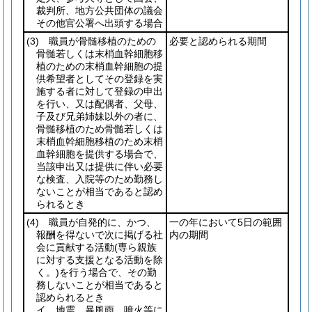
裁判所、地方公共団体の議会
その他官公署へ出頭する場合
(3)
職員が骨髄移植のための
必要と認められる期間
骨髄若しくは末梢血幹細胞移
植のための末梢血幹細胞の提
供希望者としてその登録を実
施する者に対して登録の申出
を行い、又は配偶者、父母、
子及び兄弟姉妹以外の者に、
骨髄移植のため骨髄若しくは
末梢血幹細胞移植のため末梢
血幹細胞を提供する場合で、
当該申出又は提供に伴い必要
な検査、入院等のため勤務し
ないことが相当であると認め
られるとき
(4)
職員が自発的に、かつ、
一の年において5日の範囲
報酬を得ないで次に掲げる社
内の期間
会に貢献する活動
(専ら親族
に対する支援となる活動を除
く。)
を行う場合で、その勤
務しないことが相当であると
認められるとき
イ 地震、暴風雨、噴火等に