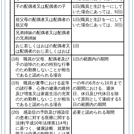
子の配偶者又は配偶者の子
1日
(職員と生計を一にして
いた場合にあっては、5日)
祖父母の配偶者又は配偶者の
1日
(職員と生計を一にして
祖父母
いた場合にあっては、3日)
兄弟姉妹の配偶者又は配偶者
の兄弟姉妹
おじ若しくはおばの配偶者又
1日
は配偶者のおじ若しくはおば
(18)
職員が父母、配偶者及び
1日の範囲内の期間
子の追悼のための特別な行事
のため勤務しないことが相当
であると認められる場合
(19)
職員が夏季における盆等
一の年の6月から10月まで
の諸行事、心身の健康の維持
の期間における、週休
及び増進又は家庭生活の充実
日、休日及び代休日を除
のため勤務しないことが相当
いて原則として連続する5
であると認められる場合
日の範囲内の期間
(20)
感染症の予防及び感染症
必要と認められる期間
の患者に対する医療に関する
法律
(平成10年法律第114号)
に基づく、健康診断、就業制
限又は交通の制限若しくは遮