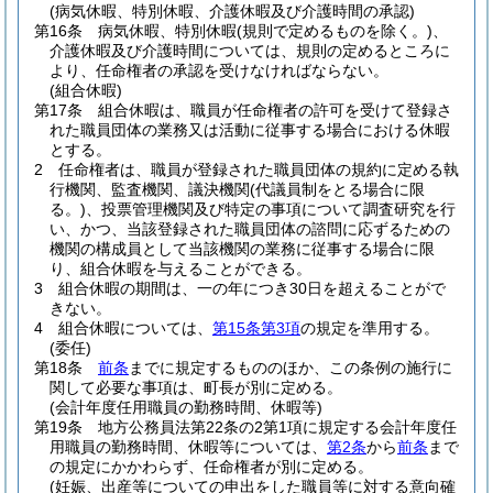
(病気休暇、特別休暇、介護休暇及び介護時間の承認)
第16条
病気休暇、特別休暇
(規則で定めるものを除く。)
、
介護休暇及び介護時間については、規則の定めるところに
より、任命権者の承認を受けなければならない。
(組合休暇)
第17条
組合休暇は、職員が任命権者の許可を受けて登録さ
れた職員団体の業務又は活動に従事する場合における休暇
とする。
2
任命権者は、職員が登録された職員団体の規約に定める執
行機関、監査機関、議決機関
(代議員制をとる場合に限
る。)
、投票管理機関及び特定の事項について調査研究を行
い、かつ、当該登録された職員団体の諮問に応ずるための
機関の構成員として当該機関の業務に従事する場合に限
り、組合休暇を与えることができる。
3
組合休暇の期間は、一の年につき30日を超えることがで
きない。
4
組合休暇については、
第15条第3項
の規定を準用する。
(委任)
第18条
前条
までに規定するもののほか、この条例の施行に
関して必要な事項は、町長が別に定める。
(会計年度任用職員の勤務時間、休暇等)
第19条
地方公務員法第22条の2第1項に規定する会計年度任
用職員の勤務時間、休暇等については、
第2条
から
前条
まで
の規定にかかわらず、任命権者が別に定める。
(妊娠、出産等についての申出をした職員等に対する意向確