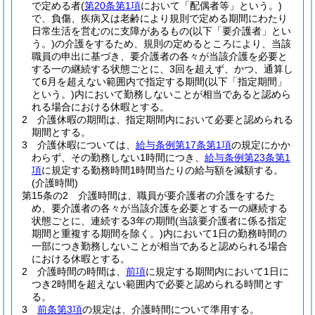
で定める者
(
第20条第1項
において「配偶者等」という。)
で、負傷、疾病又は老齢により規則で定める期間にわたり
日常生活を営むのに支障があるもの
(以下「要介護者」とい
う。)
の介護をするため、規則の定めるところにより、当該
職員の申出に基づき、要介護者の各々が当該介護を必要と
する一の継続する状態ごとに、3回を超えず、かつ、通算し
て6月を超えない範囲内で指定する期間
(以下「指定期間」
という。)
内において勤務しないことが相当であると認めら
れる場合における休暇とする。
2
介護休暇の期間は、指定期間内において必要と認められる
期間とする。
3
介護休暇については、
給与条例第17条第1項
の規定にかか
わらず、その勤務しない1時間につき、
給与条例第23条第1
項
に規定する勤務時間1時間当たりの給与額を減額する。
(介護時間)
第15条の2
介護時間は、職員が要介護者の介護をするた
め、要介護者の各々が当該介護を必要とする一の継続する
状態ごとに、連続する3年の期間
(当該要介護者に係る指定
期間と重複する期間を除く。)
内において1日の勤務時間の
一部につき勤務しないことが相当であると認められる場合
における休暇とする。
2
介護時間の時間は、
前項
に規定する期間内において1日に
つき2時間を超えない範囲内で必要と認められる時間とす
る。
3
前条第3項
の規定は、介護時間について準用する。