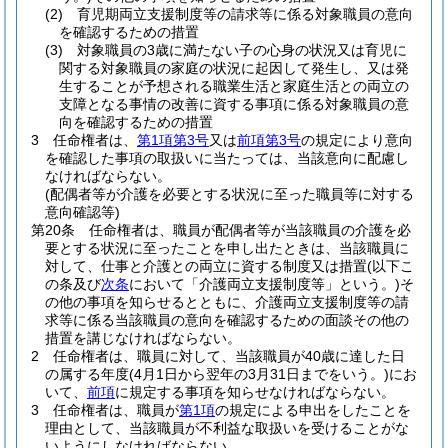
(2)
育児期両立支援制度等の請求等に係る対象職員の意向
を確認するための措置
(3)
対象職員の3歳に満たない子の心身の状況又は育児に
関する対象職員の家庭の状況に起因して発生し、又は発
生することが予想される職業生活と家庭生活との両立の
支障となる事情の改善に資する事項に係る対象職員の意
向を確認するための措置
3
任命権者は、
第1項第3号
又は
前項第3号
の規定により意向
を確認した事項の取扱いに当たっては、当該意向に配慮し
なければならない。
(配偶者等が介護を必要とする状況に至った職員等に対する
意向確認等)
第20条
任命権者は、職員が配偶者等が当該職員の介護を必
要とする状況に至ったことを申し出たときは、当該職員に
対して、仕事と介護との両立に資する制度又は措置
(以下こ
の条及び
次条
において「介護両立支援制度等」という。)
そ
の他の事項を知らせるとともに、介護両立支援制度等の請
求等に係る当該職員の意向を確認するための面談その他の
措置を講じなければならない。
2
任命権者は、職員に対して、当該職員が40歳に達した日
の属する年度
(4月1日から翌年の3月31日までをいう。)
にお
いて、
前項
に規定する事項を知らせなければならない。
3
任命権者は、職員が
第1項
の規定による申出をしたことを
理由として、当該職員が不利益な取扱いを受けることがな
いようにしなければならない。