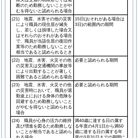
断のため勤務しないことがや
むを得ないと認められる場合
(21)
地震、水害その他の災害
15日
(おそれがある場合は
により職員の現住居が滅失
3日)
の範囲内の期間
し、若しくは損壊した場合又
はそれらのおそれがある場合
で、職員が当該住居の復旧作
業等のため勤務しないことが
相当であると認められるとき
(22)
地震、水害、火災その他
必要と認められる期間
の災害又は交通機関の事故等
により出勤することが著しく
困難であると認められる場合
(23)
地震、水害、火災その他
必要と認められる期間
の災害時において、職員が退
勤途上における身体の危険を
回避するため勤務しないこと
がやむを得ないと認められる
場合
(24)
職員が心身の活力の維持
満40歳に達する日の属す
及び増進を図るため勤務しな
る年度の4月1日から満50
いことが相当であると認めら
歳に達する日の属する年
れる場合
度の3月31日までの期間に