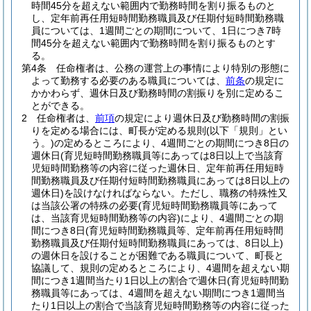
時間45分を超えない範囲内で勤務時間を割り振るものと
し、定年前再任用短時間勤務職員及び任期付短時間勤務職
員については、1週間ごとの期間について、1日につき7時
間45分を超えない範囲内で勤務時間を割り振るものとす
る。
第4条
任命権者は、公務の運営上の事情により特別の形態に
よって勤務する必要のある職員については、
前条
の規定に
かかわらず、週休日及び勤務時間の割振りを別に定めるこ
とができる。
2
任命権者は、
前項
の規定により週休日及び勤務時間の割振
りを定める場合には、町長が定める規則
(以下「規則」とい
う。)
の定めるところにより、4週間ごとの期間につき8日の
週休日
(育児短時間勤務職員等にあっては8日以上で当該育
児短時間勤務等の内容に従った週休日、定年前再任用短時
間勤務職員及び任期付短時間勤務職員にあっては8日以上の
週休日)
を設けなければならない。
ただし、職務の特殊性又
は当該公署の特殊の必要
(育児短時間勤務職員等にあって
は、当該育児短時間勤務等の内容)
により、4週間ごとの期
間につき8日
(育児短時間勤務職員等、定年前再任用短時間
勤務職員及び任期付短時間勤務職員にあっては、8日以上)
の週休日を設けることが困難である職員について、町長と
協議して、規則の定めるところにより、4週間を超えない期
間につき1週間当たり1日以上の割合で週休日
(育児短時間勤
務職員等にあっては、4週間を超えない期間につき1週間当
たり1日以上の割合で当該育児短時間勤務等の内容に従った