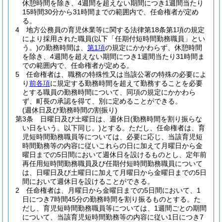
休憩時間を除き、4週間を超えない期間につき1週間当たり
15時間30分から31時間までの範囲内で、任命権者が定め
る。
4
地方公務員の育児休業等に関する法律第18条第1項の規定
により採用された職員
(以下「任期付短時間勤務職員」とい
う。)
の勤務時間は、
第1項
の規定にかかわらず、休憩時間
を除き、4週間を超えない期間につき1週間当たり31時間ま
での範囲内で、任命権者が定める。
5
任命権者は、職務の特殊性又は当該公署の特殊の必要によ
り
前各項
に規定する勤務時間を超えて勤務することを必要
とする職員の勤務時間について、同項の規定にかかわら
ず、町長の承認を得て、別に定めることができる。
(週休日及び勤務時間の割振り)
第3条
日曜日及び土曜日は、週休日
(勤務時間を割り振らな
い日をいう。以下同じ。)
とする。
ただし、任命権者は、育
児短時間勤務職員等については、必要に応じ、当該育児短
時間勤務等の内容に従いこれらの日に加えて月曜日から金
曜日までの5日間において週休日を設けるものとし、定年前
再任用短時間勤務職員及び任期付短時間勤務職員について
は、日曜日及び土曜日に加えて月曜日から金曜日までの5日
間において週休日を設けることができる。
2
任命権者は、月曜日から金曜日までの5日間において、1
日につき7時間45分の勤務時間を割り振るものとする。
た
だし、育児短時間勤務職員等については、1週間ごとの期間
について、当該育児短時間勤務等の内容に従い1日につき7