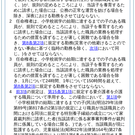
く。)
が、規則の定めるところにより、当該子を養育するた
めに請求した場合には、公務の正常な運営を妨げる場合を
除き、深夜における勤務をさせてはならない。
2
任命権者は、小学校就学の始期に達するまでの子のある職
員が、規則で定めるところにより、当該子を養育するため
に請求した場合には、当該請求をした職員の業務を処理す
るための措置を講ずることが著しく困難である場合を除
き、
第8条第2項
に規定する勤務
(災害その他避けることので
きない事由に基づく臨時の勤務を除く。
次項
において同
じ。)
をさせてはならない。
3
任命権者は、小学校就学の始期に達するまでの子のある職
員が、規則の定めるところにより、当該子を養育するため
に請求した場合には、当該請求をした職員の業務を処理す
るための措置を講ずることが著しく困難である場合を除
き、1月について24時間、1年について150時間を超えて、
第8条第2項
に規定する勤務をさせてはならない。
4
前3項
の規定は、
第15条第1項
に規定する要介護者を介護
する職員について準用する。
この場合において、
第1項
中
「小学校就学の始期に達するまでの子
(民法
(明治29年法律
第89号)
第817条の2第1項の規定により職員が当該職員との
間における同項に規定する特別養子縁組の成立について家
庭裁判所に請求した者
(当該請求に係る家事審判事件が裁判
所に係属している場合に限る。)
であって、当該職員が現に
監護するもの、児童福祉法
(昭和22年法律第164号)
第27条