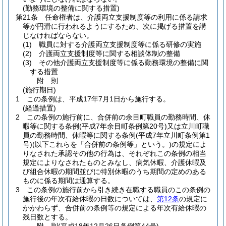
(勤務環境の整備に関する措置)
第21条
任命権者は、介護両立支援制度等の利用に係る請求
等が円滑に行われるようにするため、次に掲げる措置を講
じなければならない。
(1)
職員に対する介護両立支援制度等に係る研修の実施
(2)
介護両立支援制度等に関する相談体制の整備
(3)
その他介護両立支援制度等に係る勤務環境の整備に関
する措置
附
則
(施行期日)
1
この条例は、平成17年7月1日から施行する。
(経過措置)
2
この条例の施行前に、合併前の余目町職員の勤務時間、休
暇等に関する条例
(平成7年余目町条例第20号)
又は立川町職
員の勤務時間、休暇等に関する条例
(平成7年立川町条例第1
号)
(以下これらを「合併前の条例等」という。)
の規定によ
りなされた承認その他の行為は、それぞれこの条例の相当
規定によりなされたものとみなし、病気休暇、介護休暇及
び組合休暇の期間並びに特別休暇のうち期間の定めのある
ものに係る期間は通算する。
3
この条例の施行前から引き続き在職する職員のこの条例の
施行後の年次有給休暇の日数については、
第12条
の規定に
かかわらず、合併前の条例等の規定による年次有給休暇の
残日数とする。