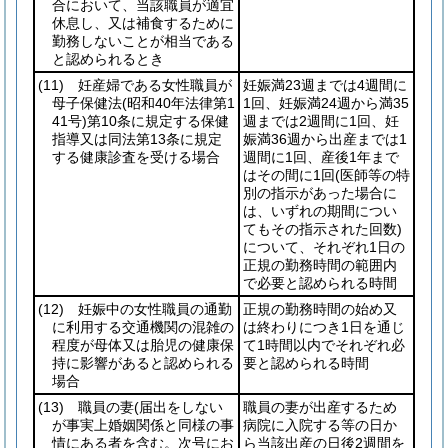
合において、当該職員が適宜
休息し、又は補食するために
勤務しないことが相当である
と認められるとき
(11)
妊産婦である女性職員が
妊娠満23週までは4週間に
母子保健法
(昭和40年法律第1
1回、妊娠満24週から満35
41号)
第10条に規定する保健
週までは2週間に1回、妊
指導又は同法第13条に規定
娠満36週から出産までは1
する健康診査を受ける場合
週間に1回、産後1年まで
はその間に1回
(医師等の特
別の指示があった場合に
は、いずれの期間につい
てもその指示された回数)
について、それぞれ1日の
正規の勤務時間の範囲内
で必要と認められる時間
(12)
妊娠中の女性職員の通勤
正規の勤務時間の始め又
に利用する交通機関の混雑の
は終わりにつき1日を通じ
程度が母体又は胎児の健康保
て1時間以内でそれぞれ必
持に影響があると認められる
要と認められる時間
場合
(13)
職員の妻
(届出をしない
職員の妻が出産するため
が事実上婚姻関係と同様の事
病院に入院する等の日か
情にある者を含む。次号にお
ら当該出産の日後2週間を