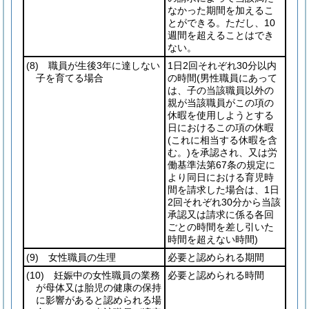
なかった期間を加えるこ
とができる。ただし、10
週間を超えることはでき
ない。
(8)
職員が生後3年に達しない
1日2回それぞれ30分以内
子を育てる場合
の時間
(男性職員にあって
は、子の当該職員以外の
親が当該職員がこの項の
休暇を使用しようとする
日におけるこの項の休暇
(これに相当する休暇を含
む。)
を承認され、又は労
働基準法第67条の規定に
より同日における育児時
間を請求した場合は、1日
2回それぞれ30分から当該
承認又は請求に係る各回
ごとの時間を差し引いた
時間を超えない時間)
(9)
女性職員の生理
必要と認められる期間
(10)
妊娠中の女性職員の業務
必要と認められる時間
が母体又は胎児の健康の保持
に影響があると認められる場