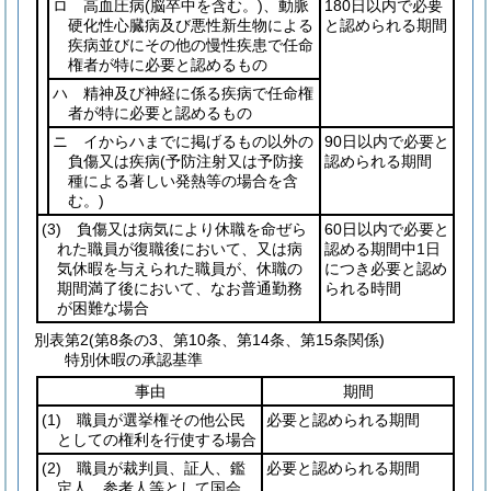
ロ 高血圧病
(脳卒中を含む。)
、動脈
180日以内で必要
硬化性心臓病及び悪性新生物による
と認められる期間
疾病並びにその他の慢性疾患で任命
権者が特に必要と認めるもの
ハ 精神及び神経に係る疾病で任命権
者が特に必要と認めるもの
ニ イからハまでに掲げるもの以外の
90日以内で必要と
負傷又は疾病
(予防注射又は予防接
認められる期間
種による著しい発熱等の場合を含
む。)
(3)
負傷又は病気により休職を命ぜら
60日以内で必要と
れた職員が復職後において、又は病
認める期間中1日
気休暇を与えられた職員が、休職の
につき必要と認め
期間満了後において、なお普通勤務
られる時間
が困難な場合
別表第2
(第8条の3、第10条、第14条、第15条関係)
特別休暇の承認基準
事由
期間
(1)
職員が選挙権その他公民
必要と認められる期間
としての権利を行使する場合
(2)
職員が裁判員、証人、鑑
必要と認められる期間
定人、参考人等として国会、