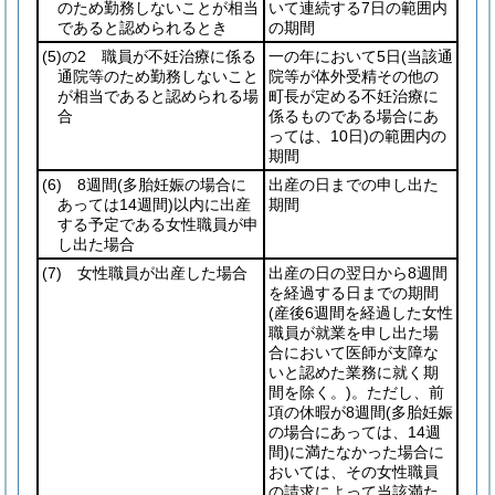
のため勤務しないことが相当
いて連続する7日の範囲内
であると認められるとき
の期間
(5)
の2 職員が不妊治療に係る
一の年において5日
(当該通
通院等のため勤務しないこと
院等が体外受精その他の
が相当であると認められる場
町長が定める不妊治療に
合
係るものである場合にあ
っては、10日)
の範囲内の
期間
(6)
8週間
(多胎妊娠の場合に
出産の日までの申し出た
あっては14週間)
以内に出産
期間
する予定である女性職員が申
し出た場合
(7)
女性職員が出産した場合
出産の日の翌日から8週間
を経過する日までの期間
(産後6週間を経過した女性
職員が就業を申し出た場
合において医師が支障な
いと認めた業務に就く期
間を除く。)
。ただし、前
項の休暇が8週間
(多胎妊娠
の場合にあっては、14週
間)
に満たなかった場合に
おいては、その女性職員
の請求によって当該満た