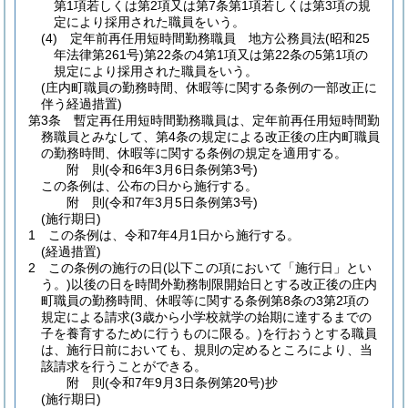
第1項若しくは第2項又は第7条第1項若しくは第3項の規
定により採用された職員をいう。
(4)
定年前再任用短時間勤務職員 地方公務員法
(昭和25
年法律第261号)
第22条の4第1項又は第22条の5第1項の
規定により採用された職員をいう。
(庄内町職員の勤務時間、休暇等に関する条例の一部改正に
伴う経過措置)
第3条
暫定再任用短時間勤務職員は、定年前再任用短時間勤
務職員とみなして、第4条の規定による改正後の庄内町職員
の勤務時間、休暇等に関する条例の規定を適用する。
附
則
(令和6年3月6日
条例第3号)
この条例は、公布の日から施行する。
附
則
(令和7年3月5日
条例第3号)
(施行期日)
1
この条例は、令和7年4月1日から施行する。
(経過措置)
2
この条例の施行の日
(以下この項において「施行日」とい
う。)
以後の日を時間外勤務制限開始日とする改正後の庄内
町職員の勤務時間、休暇等に関する条例第8条の3第2項の
規定による請求
(3歳から小学校就学の始期に達するまでの
子を養育するために行うものに限る。)
を行おうとする職員
は、施行日前においても、規則の定めるところにより、当
該請求を行うことができる。
附
則
(令和7年9月3日
条例第20号)
抄
(施行期日)