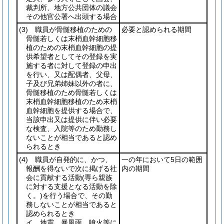
裁判所、地方公共団体の議会
その他官公署へ出頭する場合
(3)
職員が骨髄移植のための
必要と認められる期間
骨髄若しくは末梢血幹細胞移
植のための末梢血幹細胞の提
供希望者としてその登録を実
施する者に対して登録の申出
を行い、又は配偶者、父母、
子及び兄弟姉妹以外の者に、
骨髄移植のため骨髄若しくは
末梢血幹細胞移植のため末梢
血幹細胞を提供する場合で、
当該申出又は提供に伴い必要
な検査、入院等のため勤務し
ないことが相当であると認め
られるとき
(4)
職員が自発的に、かつ、
一の年において5日の範囲
報酬を得ないで次に掲げる社
内の期間
会に貢献する活動
(専ら親族
に対する支援となる活動を除
く。)
を行う場合で、その勤
務しないことが相当であると
認められるとき
イ 地震、暴風雨、噴火等に