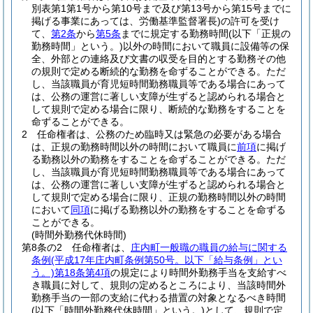
別表第1第1号から第10号まで及び第13号から第15号までに
掲げる事業にあっては、労働基準監督署長)
の許可を受け
て、
第2条
から
第5条
までに規定する勤務時間
(以下「正規の
勤務時間」という。)
以外の時間において職員に設備等の保
全、外部との連絡及び文書の収受を目的とする勤務その他
の規則で定める断続的な勤務を命ずることができる。
ただ
し、当該職員が育児短時間勤務職員等である場合にあって
は、公務の運営に著しい支障が生ずると認められる場合と
して規則で定める場合に限り、断続的な勤務をすることを
命ずることができる。
2
任命権者は、公務のため臨時又は緊急の必要がある場合
は、正規の勤務時間以外の時間において職員に
前項
に掲げ
る勤務以外の勤務をすることを命ずることができる。
ただ
し、当該職員が育児短時間勤務職員等である場合にあって
は、公務の運営に著しい支障が生ずると認められる場合と
して規則で定める場合に限り、正規の勤務時間以外の時間
において
同項
に掲げる勤務以外の勤務をすることを命ずる
ことができる。
(時間外勤務代休時間)
第8条の2
任命権者は、
庄内町一般職の職員の給与に関する
条例
(平成17年庄内町条例第50号。以下「給与条例」とい
う。)
第18条第4項
の規定により時間外勤務手当を支給すべ
き職員に対して、規則の定めるところにより、当該時間外
勤務手当の一部の支給に代わる措置の対象となるべき時間
(以下「時間外勤務代休時間」という。)
として、規則で定