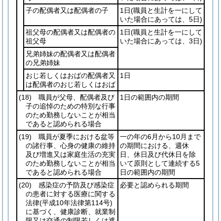
子の配偶者又は配偶者の子
1日
(職員と生計を一にして
いた場合にあっては、5日)
祖父母の配偶者又は配偶者の
1日
(職員と生計を一にして
祖父母
いた場合にあっては、3日)
兄弟姉妹の配偶者又は配偶者
の兄弟姉妹
おじ若しくはおばの配偶者又
1日
は配偶者のおじ若しくはおば
(18)
職員が父母、配偶者及び
1日の範囲内の期間
子の追悼のための特別な行事
のため勤務しないことが相当
であると認められる場合
(19)
職員が夏季における盆等
一の年の6月から10月まで
の諸行事、心身の健康の維持
の期間における、週休
及び増進又は家庭生活の充実
日、休日及び代休日を除
のため勤務しないことが相当
いて原則として連続する5
であると認められる場合
日の範囲内の期間
(20)
感染症の予防及び感染症
必要と認められる期間
の患者に対する医療に関する
法律
(平成10年法律第114号)
に基づく、健康診断、就業制
限又は交通の制限若しくは遮