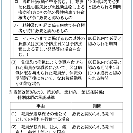
ロ 高血圧病
(脳卒中を含む。)
、動脈
180日以内で必要
硬化性心臓病及び悪性新生物による
と認められる期間
疾病並びにその他の慢性疾患で任命
権者が特に必要と認めるもの
ハ 精神及び神経に係る疾病で任命権
者が特に必要と認めるもの
ニ イからハまでに掲げるもの以外の
90日以内で必要と
負傷又は疾病
(予防注射又は予防接
認められる期間
種による著しい発熱等の場合を含
む。)
(3)
負傷又は病気により休職を命ぜら
60日以内で必要と
れた職員が復職後において、又は病
認める期間中1日
気休暇を与えられた職員が、休職の
につき必要と認め
期間満了後において、なお普通勤務
られる時間
が困難な場合
別表第2
(第8条の3、第10条、第14条、第15条関係)
特別休暇の承認基準
事由
期間
(1)
職員が選挙権その他公民
必要と認められる期間
としての権利を行使する場合
(2)
職員が裁判員、証人、鑑
必要と認められる期間
定人、参考人等として国会、