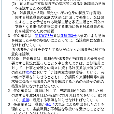
(2)
育児期両立支援制度等の請求等に係る対象職員の意向
を確認するための措置
(3)
対象職員の3歳に満たない子の心身の状況又は育児に
関する対象職員の家庭の状況に起因して発生し、又は発
生することが予想される職業生活と家庭生活との両立の
支障となる事情の改善に資する事項に係る対象職員の意
向を確認するための措置
3
任命権者は、
第1項第3号
又は
前項第3号
の規定により意向
を確認した事項の取扱いに当たっては、当該意向に配慮し
なければならない。
(配偶者等が介護を必要とする状況に至った職員等に対する
意向確認等)
第20条
任命権者は、職員が配偶者等が当該職員の介護を必
要とする状況に至ったことを申し出たときは、当該職員に
対して、仕事と介護との両立に資する制度又は措置
(以下こ
の条及び
次条
において「介護両立支援制度等」という。)
そ
の他の事項を知らせるとともに、介護両立支援制度等の請
求等に係る当該職員の意向を確認するための面談その他の
措置を講じなければならない。
2
任命権者は、職員に対して、当該職員が40歳に達した日
の属する年度
(4月1日から翌年の3月31日までをいう。)
にお
いて、
前項
に規定する事項を知らせなければならない。
3
任命権者は、職員が
第1項
の規定による申出をしたことを
理由として、当該職員が不利益な取扱いを受けることがな
いようにしなければならない。