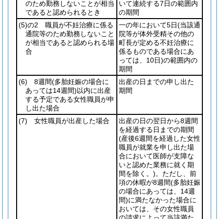
のため勤務しないことが相当
いて連続する7日の範囲内
であると認められるとき
の期間
(5)
の2 職員が不妊治療に係る
一の年において5日
(当該通
通院等のため勤務しないこと
院等が体外受精その他の
が相当であると認められる場
町長が定める不妊治療に
合
係るものである場合にあ
っては、10日)
の範囲内の
期間
(6)
8週間
(多胎妊娠の場合に
出産の日までの申し出た
あっては14週間)
以内に出産
期間
する予定である女性職員が申
し出た場合
(7)
女性職員が出産した場合
出産の日の翌日から8週間
を経過する日までの期間
(産後6週間を経過した女性
職員が就業を申し出た場
合において医師が支障な
いと認めた業務に就く期
間を除く。)
。ただし、前
項の休暇が8週間
(多胎妊娠
の場合にあっては、14週
間)
に満たなかった場合に
おいては、その女性職員
の請求によって当該満た