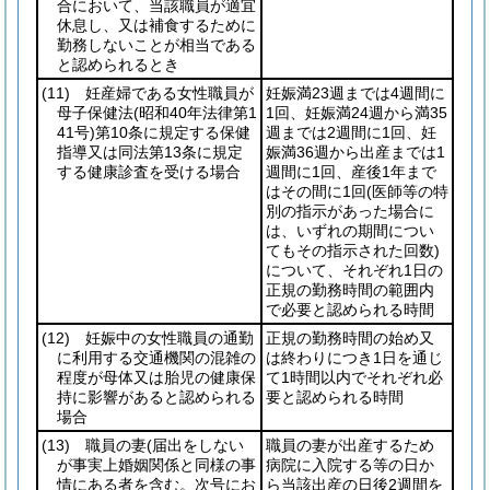
合において、当該職員が適宜
休息し、又は補食するために
勤務しないことが相当である
と認められるとき
(11)
妊産婦である女性職員が
妊娠満23週までは4週間に
母子保健法
(昭和40年法律第1
1回、妊娠満24週から満35
41号)
第10条に規定する保健
週までは2週間に1回、妊
指導又は同法第13条に規定
娠満36週から出産までは1
する健康診査を受ける場合
週間に1回、産後1年まで
はその間に1回
(医師等の特
別の指示があった場合に
は、いずれの期間につい
てもその指示された回数)
について、それぞれ1日の
正規の勤務時間の範囲内
で必要と認められる時間
(12)
妊娠中の女性職員の通勤
正規の勤務時間の始め又
に利用する交通機関の混雑の
は終わりにつき1日を通じ
程度が母体又は胎児の健康保
て1時間以内でそれぞれ必
持に影響があると認められる
要と認められる時間
場合
(13)
職員の妻
(届出をしない
職員の妻が出産するため
が事実上婚姻関係と同様の事
病院に入院する等の日か
情にある者を含む。次号にお
ら当該出産の日後2週間を