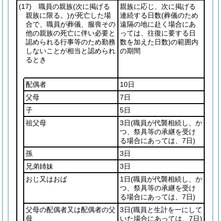
(17)
職員の親族
(次に掲げる
親族に応じ、次に掲げる
親族に限る。)
が死亡した場
連続する日数
(葬儀のため
合で、職員が葬儀、服喪その
遠隔の地に赴く場合にあ
他の親族の死亡に伴い必要と
っては、往復に要する日
認められる行事等のため勤務
数を加えた日数)
の範囲内
しないことが相当と認められ
の期間
るとき
配偶者
10日
父母
7日
子
5日
祖父母
3日
(職員が代襲相続し、か
つ、祭具等の承継を受け
る場合にあっては、7日)
孫
3日
兄弟姉妹
3日
おじ又はおば
1日
(職員が代襲相続し、か
つ、祭具等の承継を受け
る場合にあっては、7日)
父母の配偶者又は配偶者の父
3日
(職員と生計を一にして
母
いた場合にあっては、7日)