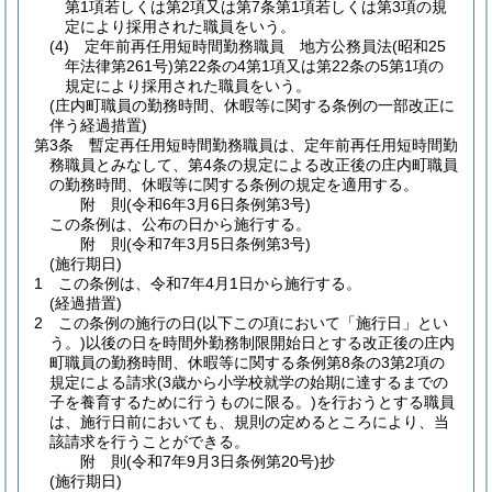
第1項若しくは第2項又は第7条第1項若しくは第3項の規
定により採用された職員をいう。
(4)
定年前再任用短時間勤務職員 地方公務員法
(昭和25
年法律第261号)
第22条の4第1項又は第22条の5第1項の
規定により採用された職員をいう。
(庄内町職員の勤務時間、休暇等に関する条例の一部改正に
伴う経過措置)
第3条
暫定再任用短時間勤務職員は、定年前再任用短時間勤
務職員とみなして、第4条の規定による改正後の庄内町職員
の勤務時間、休暇等に関する条例の規定を適用する。
附
則
(令和6年3月6日
条例第3号)
この条例は、公布の日から施行する。
附
則
(令和7年3月5日
条例第3号)
(施行期日)
1
この条例は、令和7年4月1日から施行する。
(経過措置)
2
この条例の施行の日
(以下この項において「施行日」とい
う。)
以後の日を時間外勤務制限開始日とする改正後の庄内
町職員の勤務時間、休暇等に関する条例第8条の3第2項の
規定による請求
(3歳から小学校就学の始期に達するまでの
子を養育するために行うものに限る。)
を行おうとする職員
は、施行日前においても、規則の定めるところにより、当
該請求を行うことができる。
附
則
(令和7年9月3日
条例第20号)
抄
(施行期日)