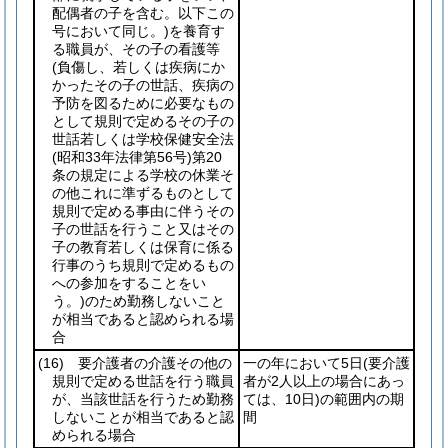
配偶者の子を含む。以下この
号において同じ。)
を養育す
る職員が、その子の看護等
(負傷し、若しくは疾病にか
かったその子の世話、疾病の
予防を図るために必要なもの
として規則で定めるその子の
世話若しくは学校保健安全法
(昭和33年法律第56号)
第20
条の規定による学校の休業そ
の他これに準ずるものとして
規則で定める事由に伴うその
子の世話を行うこと又はその
子の教育若しくは保育に係る
行事のうち規則で定めるもの
への参加をすることをい
う。)
のため勤務しないこと
が相当であると認められる場
合
(16)
要介護者の介護その他の
一の年において5日
(要介護
規則で定める世話を行う職員
者が2人以上の場合にあっ
が、当該世話を行うため勤務
ては、10日)
の範囲内の期
しないことが相当であると認
間
められる場合