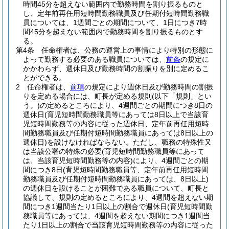
時間45分を超えない範囲内で勤務時間を割り振るものと
し、定年前再任用短時間勤務職員及び任期付短時間勤務職
員については、1週間ごとの期間について、1日につき7時
間45分を超えない範囲内で勤務時間を割り振るものとす
る。
第4条
任命権者は、公務の運営上の事情により特別の形態に
よって勤務する必要のある職員については、
前条
の規定に
かかわらず、週休日及び勤務時間の割振りを別に定めるこ
とができる。
2
任命権者は、
前項
の規定により週休日及び勤務時間の割振
りを定める場合には、町長が定める規則
(以下「規則」とい
う。)
の定めるところにより、4週間ごとの期間につき8日の
週休日
(育児短時間勤務職員等にあっては8日以上で当該育
児短時間勤務等の内容に従った週休日、定年前再任用短時
間勤務職員及び任期付短時間勤務職員にあっては8日以上の
週休日)
を設けなければならない。
ただし、職務の特殊性又
は当該公署の特殊の必要
(育児短時間勤務職員等にあって
は、当該育児短時間勤務等の内容)
により、4週間ごとの期
間につき8日
(育児短時間勤務職員等、定年前再任用短時間
勤務職員及び任期付短時間勤務職員にあっては、8日以上)
の週休日を設けることが困難である職員について、町長と
協議して、規則の定めるところにより、4週間を超えない期
間につき1週間当たり1日以上の割合で週休日
(育児短時間勤
務職員等にあっては、4週間を超えない期間につき1週間当
たり1日以上の割合で当該育児短時間勤務等の内容に従った