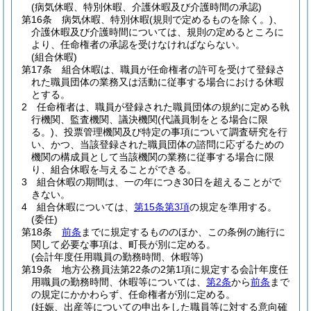
(病気休暇、特別休暇、介護休暇及び介護時間の承認)
第16条
病気休暇、特別休暇
(規則で定めるものを除く。)
、
介護休暇及び介護時間については、規則の定めるところに
より、任命権者の承認を受けなければならない。
(組合休暇)
第17条
組合休暇は、職員が任命権者の許可を受けて登録さ
れた職員団体の業務又は活動に従事する場合における休暇
とする。
2
任命権者は、職員が登録された職員団体の規約に定める執
行機関、監査機関、議決機関
(代議員制をとる場合に限
る。)
、投票管理機関及び特定の事項について調査研究を行
い、かつ、当該登録された職員団体の諮問に応ずるための
機関の構成員として当該機関の業務に従事する場合に限
り、組合休暇を与えることができる。
3
組合休暇の期間は、一の年につき30日を超えることがで
きない。
4
組合休暇については、
第15条第3項
の規定を準用する。
(委任)
第18条
前条
までに規定するもののほか、この条例の施行に
関して必要な事項は、町長が別に定める。
(会計年度任用職員の勤務時間、休暇等)
第19条
地方公務員法第22条の2第1項に規定する会計年度任
用職員の勤務時間、休暇等については、
第2条
から
前条
まで
の規定にかかわらず、任命権者が別に定める。
(妊娠、出産等についての申出をした職員等に対する意向確