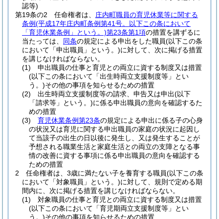
認等)
第19条の2
任命権者は、
庄内町職員の育児休業等に関する
条例
(平成17年庄内町条例第41号。以下この条において
「育児休業条例」という。)
第23条第1項
の措置を講ずるに
当たっては、
同条
の規定による申出をした職員
(以下この条
において「申出職員」という。)
に対して、次に掲げる措置
を講じなければならない。
(1)
申出職員の仕事と育児との両立に資する制度又は措置
(以下この条において「出生時両立支援制度等」とい
う。)
その他の事項を知らせるための措置
(2)
出生時両立支援制度等の請求、申告又は申出
(以下
「請求等」という。)
に係る申出職員の意向を確認するた
めの措置
(3)
育児休業条例第23条
の規定による申出に係る子の心身
の状況又は育児に関する申出職員の家庭の状況に起因し
て当該子の出生の日以後に発生し、又は発生することが
予想される職業生活と家庭生活との両立の支障となる事
情の改善に資する事項に係る申出職員の意向を確認する
ための措置
2
任命権者は、3歳に満たない子を養育する職員
(以下この条
において「対象職員」という。)
に対して、規則で定める期
間内に、次に掲げる措置を講じなければならない。
(1)
対象職員の仕事と育児との両立に資する制度又は措置
(以下この条において「育児期両立支援制度等」とい
う。)
その他の事項を知らせるための措置