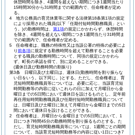
休憩時間を除き、4週間を超えない期間につき1週間当たり
15時間30分から31時間までの範囲内で、任命権者が定め
る。
4
地方公務員の育児休業等に関する法律第18条第1項の規定
により採用された職員
(以下「任期付短時間勤務職員」とい
う。)
の勤務時間は、
第1項
の規定にかかわらず、休憩時間
を除き、4週間を超えない期間につき1週間当たり31時間ま
での範囲内で、任命権者が定める。
5
任命権者は、職務の特殊性又は当該公署の特殊の必要によ
り
前各項
に規定する勤務時間を超えて勤務することを必要
とする職員の勤務時間について、同項の規定にかかわら
ず、町長の承認を得て、別に定めることができる。
(週休日及び勤務時間の割振り)
第3条
日曜日及び土曜日は、週休日
(勤務時間を割り振らな
い日をいう。以下同じ。)
とする。
ただし、任命権者は、育
児短時間勤務職員等については、必要に応じ、当該育児短
時間勤務等の内容に従いこれらの日に加えて月曜日から金
曜日までの5日間において週休日を設けるものとし、定年前
再任用短時間勤務職員及び任期付短時間勤務職員について
は、日曜日及び土曜日に加えて月曜日から金曜日までの5日
間において週休日を設けることができる。
2
任命権者は、月曜日から金曜日までの5日間において、1
日につき7時間45分の勤務時間を割り振るものとする。
た
だし、育児短時間勤務職員等については、1週間ごとの期間
について、当該育児短時間勤務等の内容に従い1日につき7