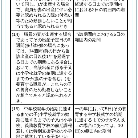
いて同じ。)
が出産する場合
経過する日までの期間内
で、職員が妻の出産に伴い必
における2日の範囲内の期
要と認められる入院の付添い
間
等のため勤務しないことが相
当であると認められるとき
(14)
職員の妻が出産する場合
当該期間内における5日の
であってその出産予定日の6
範囲内の期間
週間
(多胎妊娠の場合にあっ
ては、14週間)
前の日から当
該出産の日以後1年を経過す
る日までの期間にある場合に
おいて、当該出産に係る子又
は小学校就学の始期に達する
までの子
(妻の子を含む。)
を
養育する職員が、これらの子
の養育のため勤務しないこと
が相当であると認められると
き。
(15)
中学校就学の始期に達す
一の年において5日
(その養
るまでの子
(小学校就学の始
育する中学校就学の始期
期に達するまでの子又は小学
に達するまでの子が2人以
校、義務教育学校の前期課程
上の場合にあっては、10
若しくは特別支援学校の小学
日)
の範囲内の期間
部に就学している子をいい、