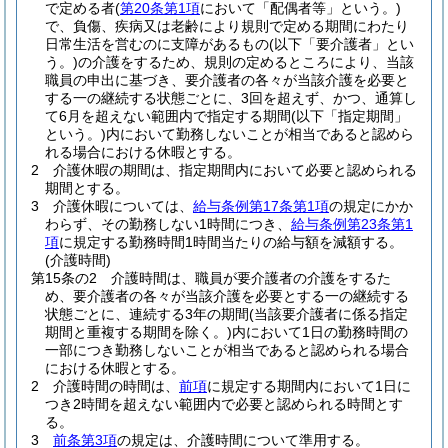
で定める者
(
第20条第1項
において「配偶者等」という。)
で、負傷、疾病又は老齢により規則で定める期間にわたり
日常生活を営むのに支障があるもの
(以下「要介護者」とい
う。)
の介護をするため、規則の定めるところにより、当該
職員の申出に基づき、要介護者の各々が当該介護を必要と
する一の継続する状態ごとに、3回を超えず、かつ、通算し
て6月を超えない範囲内で指定する期間
(以下「指定期間」
という。)
内において勤務しないことが相当であると認めら
れる場合における休暇とする。
2
介護休暇の期間は、指定期間内において必要と認められる
期間とする。
3
介護休暇については、
給与条例第17条第1項
の規定にかか
わらず、その勤務しない1時間につき、
給与条例第23条第1
項
に規定する勤務時間1時間当たりの給与額を減額する。
(介護時間)
第15条の2
介護時間は、職員が要介護者の介護をするた
め、要介護者の各々が当該介護を必要とする一の継続する
状態ごとに、連続する3年の期間
(当該要介護者に係る指定
期間と重複する期間を除く。)
内において1日の勤務時間の
一部につき勤務しないことが相当であると認められる場合
における休暇とする。
2
介護時間の時間は、
前項
に規定する期間内において1日に
つき2時間を超えない範囲内で必要と認められる時間とす
る。
3
前条第3項
の規定は、介護時間について準用する。