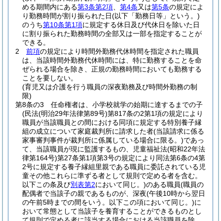
める期間内にある
第3条第2項
、
第4条
又は
第5条
の規定によ
り勤務時間が割り振られた日
(以下「勤務日等」という。)
のうち
第10条第1項
に規定する休日及び代休日を除いた日
に割り振られた勤務時間の全部又は一部を指定することが
できる。
2
前項
の規定により時間外勤務代休時間を指定された職員
は、当該時間外勤務代休時間には、特に勤務することを命
ぜられる場合を除き、正規の勤務時間においても勤務する
ことを要しない。
(育児又は介護を行う職員の深夜勤務及び時間外勤務の制
限)
第8条の3
任命権者は、小学校就学の始期に達するまでの子
(民法
(明治29年法律第89号)
第817条の2第1項の規定により
職員が当該職員との間における同項に規定する特別養子縁
組の成立について家庭裁判所に請求した者
(当該請求に係る
家事審判事件が裁判所に係属している場合に限る。)
であっ
て、当該職員が現に監護するもの、児童福祉法
(昭和22年法
律第164号)
第27条第1項第3号の規定により同法第6条の4第
2号に規定する養子縁組里親である職員に委託されている児
童その他これらに準ずる者として規則で定める者を含む。
以下この条及び
別表第2
において同じ。)
のある職員
(職員の
配偶者で当該子の親であるものが、深夜
(午後10時から翌日
の午前5時までの間をいう。以下この項において同じ。)
に
おいて常態として当該子を養育することができるものとし
て規則で定める者に該当する場合における当該職員を除