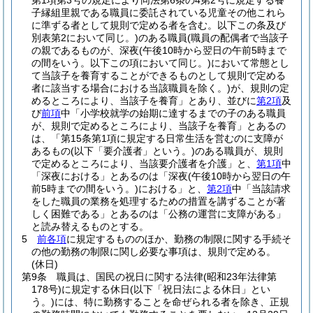
第1項第3号の規定により同法第6条の4第2号に規定する養
子縁組里親である職員に委託されている児童その他これら
に準ずる者として規則で定める者を含む。以下この条及び
別表第2において同じ。)
のある職員
(職員の配偶者で当該子
の親であるものが、深夜
(午後10時から翌日の午前5時まで
の間をいう。以下この項において同じ。)
において常態とし
て当該子を養育することができるものとして規則で定める
者に該当する場合における当該職員を除く。)
が、規則の定
めるところにより、当該子を養育」とあり、並びに
第2項
及
び
前項
中「小学校就学の始期に達するまでの子のある職員
が、規則で定めるところにより、当該子を養育」とあるの
は、「第15条第1項に規定する日常生活を営むのに支障が
あるもの
(以下「要介護者」という。)
のある職員が、規則
で定めるところにより、当該要介護者を介護」と、
第1項
中
「深夜における」とあるのは「深夜
(午後10時から翌日の午
前5時までの間をいう。)
における」と、
第2項
中「当該請求
をした職員の業務を処理するための措置を講ずることが著
しく困難である」とあるのは「公務の運営に支障がある」
と読み替えるものとする。
5
前各項
に規定するもののほか、勤務の制限に関する手続そ
の他の勤務の制限に関し必要な事項は、規則で定める。
(休日)
第9条
職員は、国民の祝日に関する法律
(昭和23年法律第
178号)
に規定する休日
(以下「祝日法による休日」とい
う。)
には、特に勤務することを命ぜられる者を除き、正規