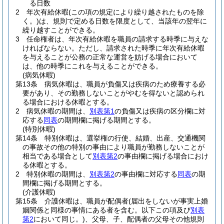
る日数
2
年次有給休暇
(この項の規定により繰り越されたものを除
く。)
は、規則で定める日数を限度として、当該年の翌年に
繰り越すことができる。
3
任命権者は、年次有給休暇を職員の請求する時季に与えな
ければならない。
ただし、請求された時季に年次有給休暇
を与えることが公務の正常な運営を妨げる場合において
は、他の時季にこれを与えることができる。
(病気休暇)
第13条
病気休暇は、職員が負傷又は疾病のため療養する必
要があり、その勤務しないことがやむを得ないと認められ
る場合における休暇とする。
2
病気休暇の期間は、
別表第1
の負傷又は疾病の区分欄に対
応する
同表
の期間欄に掲げる期間とする。
(特別休暇)
第14条
特別休暇は、選挙権の行使、結婚、出産、交通機関
の事故その他の特別の事由により職員が勤務しないことが
相当である場合として
別表第2
の事由欄に掲げる場合におけ
る休暇とする。
2
特別休暇の期間は、
別表第2
の事由欄に対応する
同表
の期
間欄に掲げる期間とする。
(介護休暇)
第15条
介護休暇は、職員が配偶者
(届出をしないが事実上婚
姻関係と同様の事情にある者を含む。以下この項及び
別表
第2
において同じ。)
、父母、子、配偶者の父母その他規則