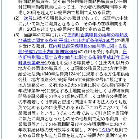
時間勤務職員等、定年前再任用短時間勤務職員及び任期
付短時間勤務職員にあっては、その者の勤務時間等を考
慮し20日を超えない範囲内で規則で定める日数)
(2)
次号
に掲げる職員以外の職員であって、当該年の中途
において新たに職員となるもの その年の在職期間を考
慮し20日を超えない範囲内で規則で定める日数
(3)
当該年の前年において
庄内町企業職員の給与の種類及
び基準に関する条例
(平成17年庄内町条例第160号)
の適用
を受ける職員、
庄内町技能労務職員の給与等に関する規
則
(平成17年庄内町規則第39号)
の適用を受ける職員、
庄
内町特別職に属する者の給与に関する条例
(平成17年庄内
町条例第45号)
の適用を受ける職員若しくは庄内町以外の
地方公共団体の職員若しくは国家公務員又は地方住宅供
給公社法
(昭和40年法律第124号)
に規定する地方住宅供給
公社、地方道路公社法
(昭和45年法律第82号)
に規定する
地方道路公社、公有地の拡大の推進に関する法律
(昭和47
年法律第66号)
に規定する土地開発公社若しくは沖縄振興
開発金融公庫その他その業務が国若しくは地方公共団体
の事務若しくは事業と密接な関連を有する法人のうち規
則で定めるものに使用される者
(以下この号において「企
業職員等」という。)
であった者であって引き続き当該年
に新たに職員となったものその他規則で定める職員 企
業職員等としての在職期間及びその在職期間中における
年次有給休暇の残日数等を考慮し、20日に
次項
の規則で
定める日数を加えた日数を超えない範囲内で規則で定め