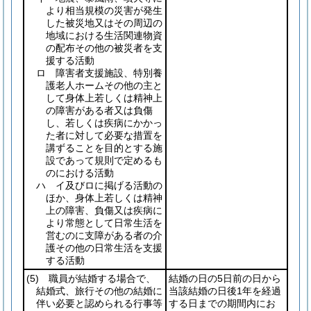
より相当規模の災害が発生
した被災地又はその周辺の
地域における生活関連物資
の配布その他の被災者を支
援する活動
ロ 障害者支援施設、特別養
護老人ホームその他の主と
して身体上若しくは精神上
の障害がある者又は負傷
し、若しくは疾病にかかっ
た者に対して必要な措置を
講ずることを目的とする施
設であって規則で定めるも
のにおける活動
ハ イ及びロに掲げる活動の
ほか、身体上若しくは精神
上の障害、負傷又は疾病に
より常態として日常生活を
営むのに支障がある者の介
護その他の日常生活を支援
する活動
(5)
職員が結婚する場合で、
結婚の日の5日前の日から
結婚式、旅行その他の結婚に
当該結婚の日後1年を経過
伴い必要と認められる行事等
する日までの期間内にお