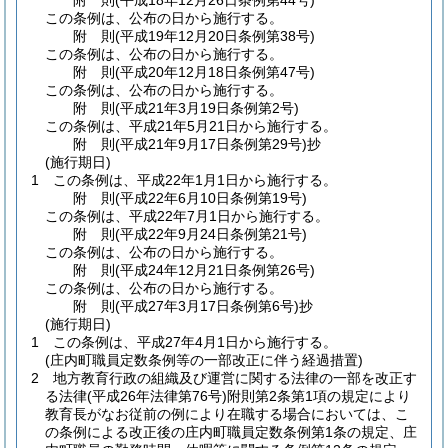
附
則
(平成18年12月26日
条例第44号)
この条例は、公布の日から施行する。
附
則
(平成19年12月20日
条例第38号)
この条例は、公布の日から施行する。
附
則
(平成20年12月18日
条例第47号)
この条例は、公布の日から施行する。
附
則
(平成21年3月19日
条例第2号)
この条例は、平成21年5月21日から施行する。
附
則
(平成21年9月17日
条例第29号)
抄
(施行期日)
1
この条例は、平成22年1月1日から施行する。
附
則
(平成22年6月10日
条例第19号)
この条例は、平成22年7月1日から施行する。
附
則
(平成22年9月24日
条例第21号)
この条例は、公布の日から施行する。
附
則
(平成24年12月21日
条例第26号)
この条例は、公布の日から施行する。
附
則
(平成27年3月17日
条例第6号)
抄
(施行期日)
1
この条例は、平成27年4月1日から施行する。
(庄内町職員定数条例等の一部改正に伴う経過措置)
2
地方教育行政の組織及び運営に関する法律の一部を改正す
る法律
(平成26年法律第76号)
附則第2条第1項の規定により
教育長がなお従前の例により在職する場合においては、こ
の条例による改正後の庄内町職員定数条例第1条の規定、庄