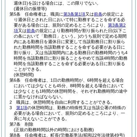
週休日)
を設ける場合には、この限りでない。
(週休日の振替等)
第5条
任命権者は、職員に
第3条第1項
又は
前条
の規定によ
り週休日とされた日において特に勤務することを命ずる必
要がある場合には、規則の定めるところにより、
第3条第2
項
又は
前条
の規定により勤務時間が割り振られた日
(以下こ
の条において「勤務日」という。)
のうち規則で定める期間
内にある勤務日を週休日に変更して当該勤務日に割り振ら
れた勤務時間を当該勤務することを命ずる必要がある日に
割り振り、又は当該期間内にある勤務日の勤務時間のうち4
時間を当該勤務日に割り振ることをやめて当該4時間の勤務
時間を当該勤務することを命ずる必要がある日に割り振る
ことができる。
(休憩時間)
第6条
任命権者は、1日の勤務時間が、6時間を超える場合
においては少なくとも45分、8時間を超える場合において
は少なくとも1時間の休憩時間を、それぞれ勤務時間の途中
に置かなければならない。
2
職員は、休憩時間を自由に利用することができる。
3
第1項
の休憩時間は、勤務の特殊性又は当該公署の特殊の
必要がある場合において、規則の定めるところにより、一
斉に与えないことができる。
第7条
削除
(正規の勤務時間以外の時間における勤務)
第8条
任命権者は、町長
(労働基準法
(昭和22年法律第49号)