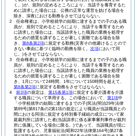
く。)
が、規則の定めるところにより、当該子を養育するた
めに請求した場合には、公務の正常な運営を妨げる場合を
除き、深夜における勤務をさせてはならない。
2
任命権者は、小学校就学の始期に達するまでの子のある職
員が、規則で定めるところにより、当該子を養育するため
に請求した場合には、当該請求をした職員の業務を処理す
るための措置を講ずることが著しく困難である場合を除
き、
第8条第2項
に規定する勤務
(災害その他避けることので
きない事由に基づく臨時の勤務を除く。
次項
において同
じ。)
をさせてはならない。
3
任命権者は、小学校就学の始期に達するまでの子のある職
員が、規則の定めるところにより、当該子を養育するため
に請求した場合には、当該請求をした職員の業務を処理す
るための措置を講ずることが著しく困難である場合を除
き、1月について24時間、1年について150時間を超えて、
第8条第2項
に規定する勤務をさせてはならない。
4
前3項
の規定は、
第15条第1項
に規定する要介護者を介護
する職員について準用する。
この場合において、
第1項
中
「小学校就学の始期に達するまでの子
(民法
(明治29年法律
第89号)
第817条の2第1項の規定により職員が当該職員との
間における同項に規定する特別養子縁組の成立について家
庭裁判所に請求した者
(当該請求に係る家事審判事件が裁判
所に係属している場合に限る。)
であって、当該職員が現に
監護するもの、児童福祉法
(昭和22年法律第164号)
第27条