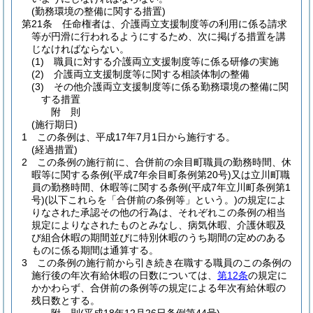
(勤務環境の整備に関する措置)
第21条
任命権者は、介護両立支援制度等の利用に係る請求
等が円滑に行われるようにするため、次に掲げる措置を講
じなければならない。
(1)
職員に対する介護両立支援制度等に係る研修の実施
(2)
介護両立支援制度等に関する相談体制の整備
(3)
その他介護両立支援制度等に係る勤務環境の整備に関
する措置
附
則
(施行期日)
1
この条例は、平成17年7月1日から施行する。
(経過措置)
2
この条例の施行前に、合併前の余目町職員の勤務時間、休
暇等に関する条例
(平成7年余目町条例第20号)
又は立川町職
員の勤務時間、休暇等に関する条例
(平成7年立川町条例第1
号)
(以下これらを「合併前の条例等」という。)
の規定によ
りなされた承認その他の行為は、それぞれこの条例の相当
規定によりなされたものとみなし、病気休暇、介護休暇及
び組合休暇の期間並びに特別休暇のうち期間の定めのある
ものに係る期間は通算する。
3
この条例の施行前から引き続き在職する職員のこの条例の
施行後の年次有給休暇の日数については、
第12条
の規定に
かかわらず、合併前の条例等の規定による年次有給休暇の
残日数とする。