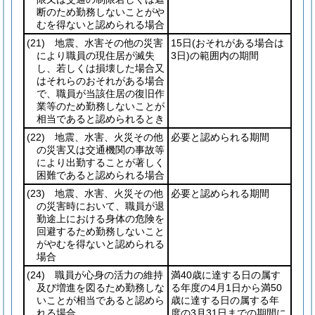
断のため勤務しないことがや
むを得ないと認められる場合
(21)
地震、水害その他の災害
15日
(おそれがある場合は
により職員の現住居が滅失
3日)
の範囲内の期間
し、若しくは損壊した場合又
はそれらのおそれがある場合
で、職員が当該住居の復旧作
業等のため勤務しないことが
相当であると認められるとき
(22)
地震、水害、火災その他
必要と認められる期間
の災害又は交通機関の事故等
により出勤することが著しく
困難であると認められる場合
(23)
地震、水害、火災その他
必要と認められる期間
の災害時において、職員が退
勤途上における身体の危険を
回避するため勤務しないこと
がやむを得ないと認められる
場合
(24)
職員が心身の活力の維持
満40歳に達する日の属す
及び増進を図るため勤務しな
る年度の4月1日から満50
いことが相当であると認めら
歳に達する日の属する年
れる場合
度の3月31日までの期間に