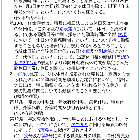
の勤務時間においても勤務することを要しない。
12月29日
から1月3日までの日
(祝日法による休日を除く。以下「年末
年始の休日」という。)
についても同様とする。
(休日の代休日)
第10条
任命権者は、職員に祝日法による休日又は年末年始
の休日
(以下この項及び
別表第2
において「休日」と総称す
る。)
である勤務日等に割り振られた勤務時間の全部
(
次項
において「休日の全勤務時間」という。)
について特に勤務
することを命じた場合には、規則の定めるところにより、
当該休日前に当該休日に代わる日
(
次項
及び
別表第2
におい
て「代休日」という。)
として、当該休日後の勤務日等
(
第8
条の2第1項
の規定により時間外勤務代休時間が指定された
勤務日等及び休日を除く。)
を指定することができる。
2
前項
の規定により代休日を指定された職員は、勤務を命ぜ
られた休日の全勤務時間を勤務した場合において、当該代
休日には、特に勤務することを命ぜられるときを除き、正
規の勤務時間においても勤務することを要しない。
(休暇の種類)
第11条
職員の休暇は、年次有給休暇、病気休暇、特別休
暇、介護休暇、介護時間及び組合休暇とする。
(年次有給休暇)
第12条
年次有給休暇は、一の年ごとにおける休暇とし、そ
の日数は、一の年において、
次の各号
に掲げる職員の区分
に応じて、
当該各号
に掲げる日数とする。
(1)
次号
及び
第3号
に掲げる職員以外の職員 20日
(育児短