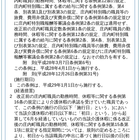
内町職員の勤務時間、休暇等に関する条例第12条の規定、
庄内町特別職に属する者の給与に関する条例第2条、第4
条、別表第1及び別表第3の規定、庄内町特別職の職員等の
旅費、費用弁償及び実費弁償に関する条例第6条の規定並び
に庄内町特別職報酬等審議会条例第2条の規定は適用せず、
改正前の庄内町職員定数条例第1条の規定、庄内町職員の勤
務時間、休暇等に関する条例第12条の規定、庄内町特別職
に属する者の給与に関する条例第2条、第4条、別表第1及
び別表第3の規定、庄内町特別職の職員等の旅費、費用弁償
及び実費弁償に関する条例第6条の規定並びに庄内町特別職
報酬等審議会条例第2条の規定は、なおその効力を有する。
附
則
(平成28年3月7日
条例第6号)
この条例は、平成28年4月1日から施行する。
附
則
(平成28年12月26日
条例第31号)
(施行期日)
1
この条例は、平成29年1月1日から施行する。
(経過措置)
2
改正前の庄内町職員の勤務時間、休暇等に関する条例第
16条の規定により介護休暇の承認を受けていた職員であっ
て、この条例の施行の日
(以下「施行日」という。)
におい
て当該介護休暇の初日
(以下単に「初日」という。)
から起
算して6月を経過していないものの当該介護休暇に係る改正
後の庄内町職員の勤務時間、休暇等に関する条例第15条第
1項に規定する指定期間については、規則の定めるところに
より、初日から当該職員の申出に基づく施行日以後の日
(初