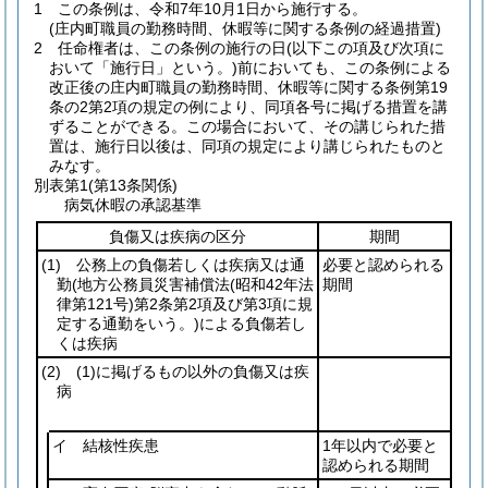
1
この条例は、令和7年10月1日から施行する。
(庄内町職員の勤務時間、休暇等に関する条例の経過措置)
2
任命権者は、この条例の施行の日
(以下この項及び次項に
おいて「施行日」という。)
前においても、この条例による
改正後の庄内町職員の勤務時間、休暇等に関する条例第19
条の2第2項の規定の例により、同項各号に掲げる措置を講
ずることができる。
この場合において、その講じられた措
置は、施行日以後は、同項の規定により講じられたものと
みなす。
別表第1
(第13条関係)
病気休暇の承認基準
負傷又は疾病の区分
期間
(1)
公務上の負傷若しくは疾病又は通
必要と認められる
勤
(地方公務員災害補償法
(昭和42年法
期間
律第121号)
第2条第2項及び第3項に規
定する通勤をいう。)
による負傷若し
くは疾病
(2)
(1)
に掲げるもの以外の負傷又は疾
病
イ 結核性疾患
1年以内で必要と
認められる期間