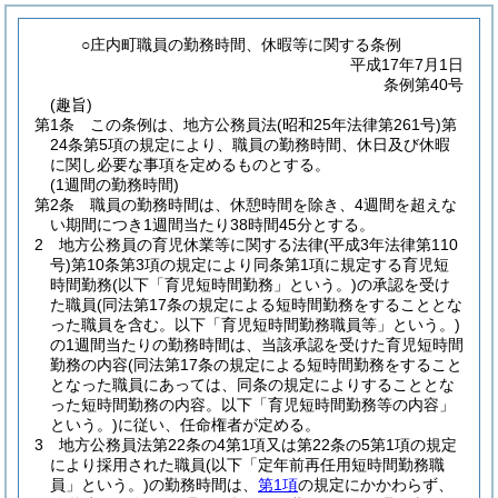
○庄内町職員の勤務時間、休暇等に関する条例
平成17年7月1日
条例第40号
(趣旨)
第1条
この条例は、地方公務員法
(昭和25年法律第261号)
第
24条第5項の規定により、職員の勤務時間、休日及び休暇
に関し必要な事項を定めるものとする。
(1週間の勤務時間)
第2条
職員の勤務時間は、休憩時間を除き、4週間を超えな
い期間につき1週間当たり38時間45分とする。
2
地方公務員の育児休業等に関する法律
(平成3年法律第110
号)
第10条第3項の規定により同条第1項に規定する育児短
時間勤務
(以下「育児短時間勤務」という。)
の承認を受け
た職員
(同法第17条の規定による短時間勤務をすることとな
った職員を含む。以下「育児短時間勤務職員等」という。)
の1週間当たりの勤務時間は、当該承認を受けた育児短時間
勤務の内容
(同法第17条の規定による短時間勤務をすること
となった職員にあっては、同条の規定によりすることとな
った短時間勤務の内容。以下「育児短時間勤務等の内容」
という。)
に従い、任命権者が定める。
3
地方公務員法第22条の4第1項又は第22条の5第1項の規定
により採用された職員
(以下「定年前再任用短時間勤務職
員」という。)
の勤務時間は、
第1項
の規定にかかわらず、