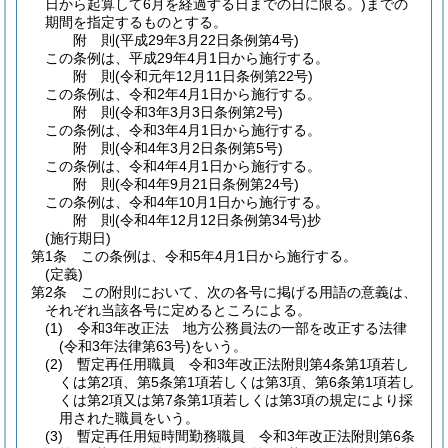
日から起算して6月を経過する日までの日に限る。)
までの
期間を指定するものとする。
附
則
(平成29年3月22日
条例第4号)
この条例は、平成29年4月1日から施行する。
附
則
(令和元年12月11日
条例第22号)
この条例は、令和2年4月1日から施行する。
附
則
(令和3年3月3日
条例第2号)
この条例は、令和3年4月1日から施行する。
附
則
(令和4年3月2日
条例第5号)
この条例は、令和4年4月1日から施行する。
附
則
(令和4年9月21日
条例第24号)
この条例は、令和4年10月1日から施行する。
附
則
(令和4年12月12日
条例第34号)
抄
(施行期日)
第1条
この条例は、令和5年4月1日から施行する。
(定義)
第2条
この附則において、次の各号に掲げる用語の意義は、
それぞれ当該各号に定めるところによる。
(1)
令和3年改正法 地方公務員法の一部を改正する法律
(令和3年法律第63号)
をいう。
(2)
暫定再任用職員 令和3年改正法附則第4条第1項若し
くは第2項、第5条第1項若しくは第3項、第6条第1項若し
くは第2項又は第7条第1項若しくは第3項の規定により採
用された職員をいう。
(3)
暫定再任用短時間勤務職員 令和3年改正法附則第6条