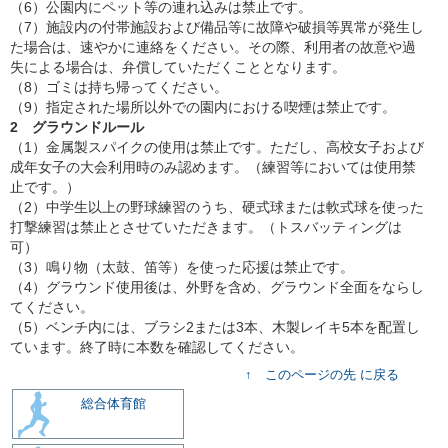
（6）公園内にペット等の連れ込みは禁止です。
（7）施設内の付帯施設および備品等に故障や破損等異常が発生し
た場合は、速やかに連絡をください。その際、利用者の故意や過
失による場合は、弁償していただくこととなります。
（8）ゴミは持ち帰ってください。
（9）指定された場所以外での園内における喫煙は禁止です。
2 グラウンドルール
（1）金属製スパイクの使用は禁止です。ただし、高校女子および
成年女子の大会利用時のみ認めます。（練習等においては使用禁
止です。）
（2）中学生以上の野球練習のうち、硬式球または軟式球を使った
打撃練習は禁止とさせていただきます。（トスバッティングは
可）
（3）鳴り物（太鼓、笛等）を使った応援は禁止です。
（4）グラウンド使用後は、外野を含め、グラウンド全面をならし
てください。
（5）ベンチ内には、ブラシ2または3本、木製レイキ5本を配置し
ています。終了時に本数を確認してください。
↑ このページの先 に戻る
総合体育館