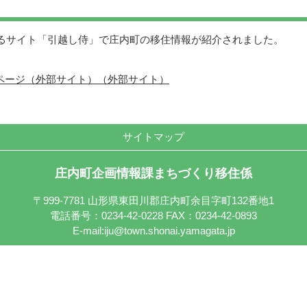
るサイト「引越し侍」で庄内町の移住情報が紹介されました。
ページ（外部サイト）（外部サイト）
サイトマップ
庄内町企画情報課まちづくり移住係
〒999-7781 山形県東田川郡庄内町余目字町132番地1
電話番号：0234-42-0228 FAX：0234-42-0893
E-mail:iju@town.shonai.yamagata.jp