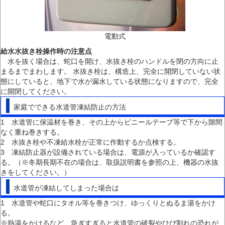
電動式
給水水抜き栓操作時の注意点
水を抜く場合は、蛇口を開け、水抜き栓のハンドルを閉の方向に止
まるまでまわします。 水抜き栓は、構造上、完全に開閉していない状
態にしていると、地下で水が漏水している状態になりますので、完全
に開閉してください。
家庭でできる水道管凍結防止の方法
1 水道管に保温材を巻き、その上からビニールテープ等で下から隙間
なく重ね巻きする。
2 水抜き栓や不凍給水栓が正常に作動するか点検する。
3 凍結防止器が設備されている場合は、電源が入っているか確認す
る。（※冬期長期不在の場合は、取扱説明書を参照の上、機器の水抜
きをしてください。）
水道管が凍結してしまった場合は
1 水道管や蛇口にタオル等を巻きつけ、ゆっくりとぬるま湯をかけ
る。
※熱湯をかけるなど、急ぎすぎると水道管の破裂やひび割れの恐れが