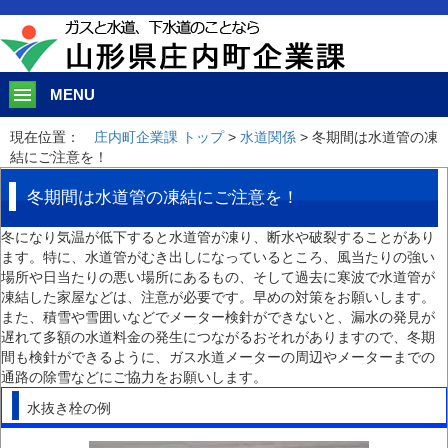
このページの本文へ移動
MENU
現在位置：
庄内町企業課 トップ
>
水道関係
> 冬期間は水道管の凍
結にご注意を！
冬期間は水道管の凍結にご注意を！
冬になり気温が低下すると水道管が凍り、断水や破裂することがあり
ます。特に、水道管がむき出しになっているところ、風当たりの強い
場所や日当たりの悪い場所にあるもの、そして過去に寒波で水道管が
凍結した家屋などは、注意が必要です。早めの対策をお願いします。
また、積雪や雪囲いなどでメーター検針ができないと、漏水の発見が
遅れて多額の水道料金の発生につながるおそれがありますので、冬期
間も検針ができるように、ガス水道メーターの周辺やメーターまでの
通路の除雪などにご協力をお願いします。
水抜き栓の例