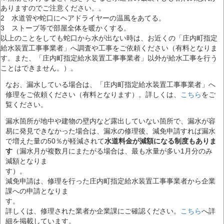
ありますのでご注意ください。。
2 水道管や蛇口にヘアドライヤーの温風をあてる。
3 ストーブ等で部屋全体を暖かくする。
以上のことをしても蛇口から水が出ない時は、お近くの「庄内町指定
給水装置工事事業者」へ調査や工事をご依頼ください（有料となりま
す。また、「庄内町指定給水装置工事事業者」以外が給水工事を行う
ことはできません。）。
なお、漏水している場合は、「庄内町指定給水装置工事事業者」へ
修理をご依頼ください（有料となります）。詳しくは、
こちら
をご
覧ください。
漏水箇所が地中や建物の壁内など露出していない箇所で、漏水が容
易に発見できなかった場合は、漏水の修理後、減免申請すれば漏水
で増えた量の50％が軽減されて
水道料金が減額になる制度もありま
す
（漏水月が複数月にまたがる場合は、最も水量が多い1月分のみ
減額となりま
す
減免申請は、修理を行った庄内町指定給水装置工事事業者から企業
課への申請となりま
す
詳しくは、修理された業者か企業課にご確認ください。
こちら
へ詳
細を掲載しています。