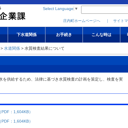
このページの本文へ移動
Select Language
▼
庄内町ホームページへ
｜ サイトマ
下水道関係
お手続き
こんな時は
>
水道関係
> 水質検査結果について
水を供給するため、法律に基づき水質検査の計画を策定し、検査を実
F：1,604KB）
F：1,604KB）