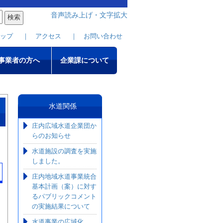
音声読み上げ・文字拡大
ップ
｜ アクセス
｜ お問い合わせ
事業者の方へ
企業課について
水道関係
庄内広域水道企業団か
らのお知らせ
水道施設の調査を実施
しました。
庄内地域水道事業統合
基本計画（案）に対す
るパブリックコメント
の実施結果について
水道事業の広域化