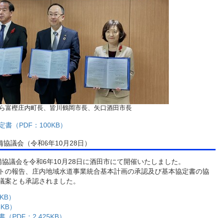
ら富樫庄内町長、皆川鶴岡市長、矢口酒田市長
書（PDF：100KB）
協議会（令和6年10月28日）
協議会を令和6年10月28日に酒田市にて開催いたしました。
トの報告、庄内地域水道事業統合基本計画の承認及び基本協定書の協
議案とも承認されました。
KB）
KB）
PDF：2,425KB）