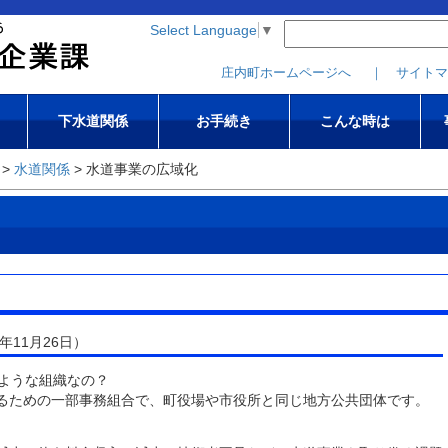
このページの本文へ移動
Select Language
▼
庄内町ホームページへ
｜ サイトマ
下水道関係
お手続き
こんな時は
>
水道関係
> 水道事業の広域化
年11月26日）
のような組織なの？
するための一部事務組合で、町役場や市役所と同じ地方公共団体です。