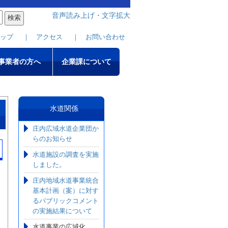
音声読み上げ・文字拡大
ップ
｜ アクセス
｜ お問い合わせ
事業者の方へ
企業課について
水道関係
庄内広域水道企業団か
らのお知らせ
水道施設の調査を実施
しました。
庄内地域水道事業統合
基本計画（案）に対す
るパブリックコメント
の実施結果について
水道事業の広域化