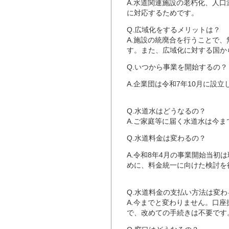
A.水道関連施設の老朽化、人
に対応するためです。
Q.広域化をするメリットは？
A.施設の統廃合を行うことで
す。また、広域化に対する国か
Q.いつから事業を開始するの？
A.企業団は令和7年10月に設
Q.水道水はどうなるの？
A.ご家庭等に届く水道水は今
Q.水道料金は変わるの？
A.令和8年4月の事業開始当
めに、料金統一に向けた検討を
Q.水道料金の支払い方法は変わ
A.今までと変わりません。口
で、改めての手続きは不要です