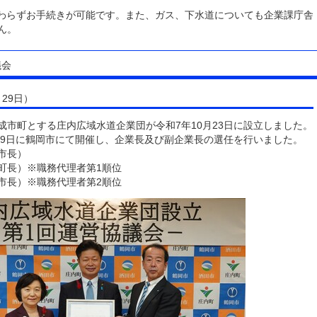
変わらずお手続きが可能です。また、ガス、下水道についても企業課庁舎
ん。
議会
29日）
成市町とする庄内広域水道企業団が令和7年10月23日に設立しました。
月29日に鶴岡市にて開催し、企業長及び副企業長の選任を行いました。
市長）
長）※職務代理者第1順位
市長）※職務代理者第2順位