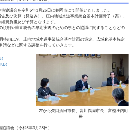
備協議会を令和6年3月26日に鶴岡市にて開催いたしました。
告及び決算（見込み）、庄内地域水道事業統合基本計画骨子（案）、
の経費負担及び予算となります。
の説明や垂直統合の早期実現のための県との協議に関することなどの
調整のほか、庄内地域水道事業統合基本計画の策定、広域化基本協定
申請などに関する調整を行っていきます。
B）
KB）
左から矢口酒田市長、皆川鶴岡市長、富樫庄内町
長
協議会（令和5年3月28日）