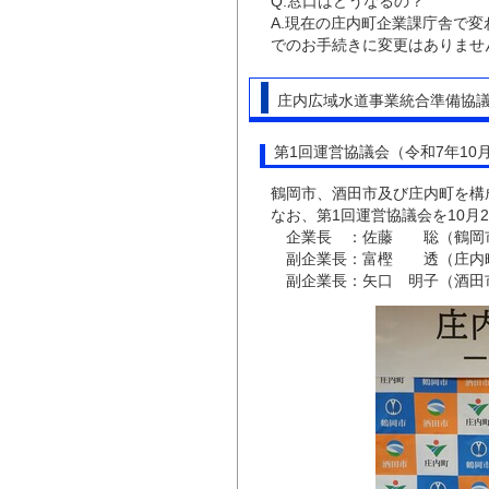
Q.窓口はどうなるの？
A.現在の庄内町企業課庁舎で
でのお手続きに変更はありませ
庄内広域水道事業統合準備協
第1回運営協議会（令和7年10月
鶴岡市、酒田市及び庄内町を構
なお、第1回運営協議会を10
企業長 ：佐藤 聡（鶴岡
副企業長：富樫 透（庄内町
副企業長：矢口 明子（酒田