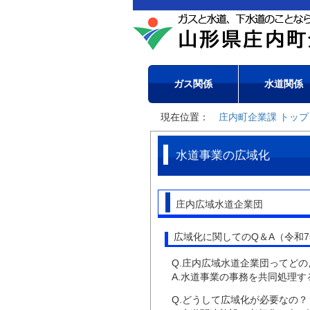
ガス関係
水道関係
現在位置：
庄内町企業課 トップ
水道事業の広域化
庄内広域水道企業団
広域化に関してのQ＆A（令和7
Q.庄内広域水道企業団ってど
A.水道事業の事務を共同処理
Q.どうして広域化が必要なの？