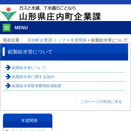
このページの本文へ移動
MENU
現在位置：
庄内町企業課 トップ
>
水道関係
> 鉛製給水管について
鉛製給水管について
鉛製給水管について
鉛製給水管に関するQ&A
鉛製給水管取替費用助成制度
↑ このページの先頭に戻る
水道関係