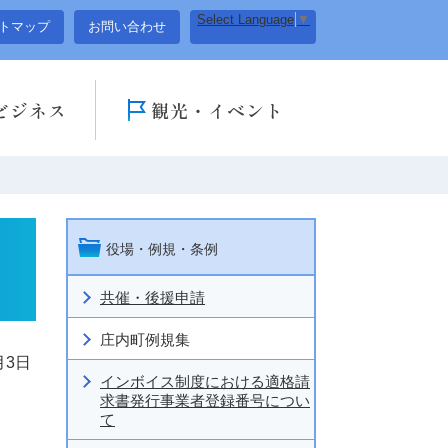
Select Language
▼
トマップ
お問い合わせ
ビジネス
観光・イベント
役場・例規・条例
共催・後援申請
庄内町例規集
月3日
インボイス制度における適格請
求書発行事業者登録番号につい
て