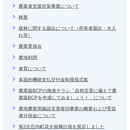
農業者支援対策事業について
林業
森林に関する届出について（所有者届出・火入
れ等）
農業委員会
農地利用
食育について
多面的機能支払交付金制度様式集
農業版BCPの推進チラシ「自然災害に備えて農
業版BCPを作成してみましょう！」について
農地農業用施設災害復旧事業の概要および受益
者分担金について
第2次庄内町花き振興計画を策定しました