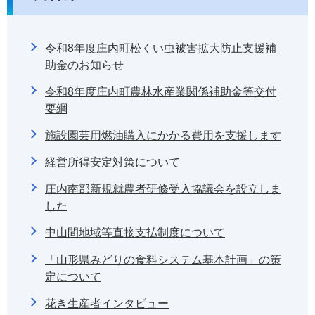
令和8年度庄内町松くい虫被害拡大防止支援補
助金のお知らせ
令和8年度庄内町農林水産業関係補助金等交付
要綱
施設園芸用燃油購入にかかる費用を支援します
経営所得安定対策について
庄内南部新規就農者研修受入協議会を設立しま
した
中山間地域等直接支払制度について
「山形県みどりの食料システム基本計画」の策
定について
花き生産者インタビュー