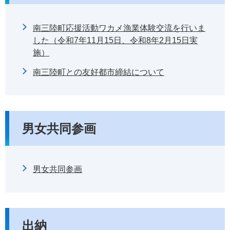
南三陸町応援活動ワカメ漁業体験交流を行いま
した（令和7年11月15日、令和8年2月15日実
施）
南三陸町との友好都市締結について
男女共同参画
男女共同参画
出納