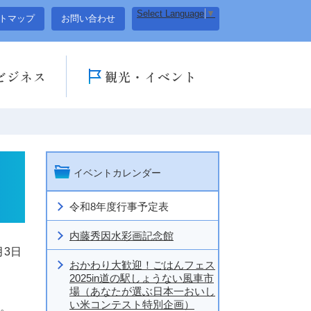
Select Language
▼
トマップ
お問い合わせ
ビジネス
観光・イベント
イベントカレンダー
令和8年度行事予定表
内藤秀因水彩画記念館
月3日
おかわり大歓迎！ごはんフェス
2025in道の駅しょうない風車市
場（あなたが選ぶ日本一おいし
い米コンテスト特別企画）
い。